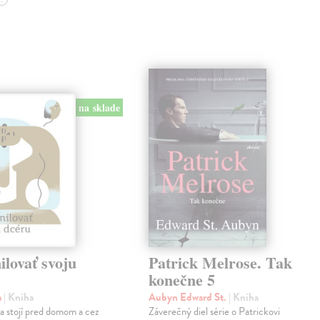
na sklade
lovať svoju
Patrick Melrose. Tak
konečne 5
a
| Kniha
Aubyn Edward St.
| Kniha
na stojí pred domom a cez
Záverečný diel série o Patrickovi