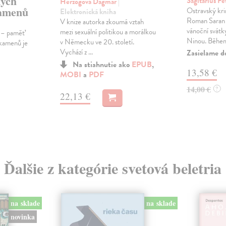
kých
Sagitarius Pe
Herzogová Dagmar
|
kamenů
Ostravský kri
Elektronická kniha
Roman Saran 
V knize autorka zkoumá vztah
vánoční svátk
mezi sexuální politikou a morálkou
n – paměť
Ninou. Během
v Německu ve 20. století.
 kamenů je
Vychází z ...
Zasielame d
Na stiahnutie ako
EPUB
,
13,58 €
MOBI
a
PDF
14,00 €
?
22,13 €
Ďalšie z kategórie svetová beletria
na sklade
na sklade
novinka