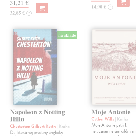
31,21 €
14,90 €
?
32,85 €
?
na sklade
Napoleon z Notting
Moje Antonie
Hillu
Cather Willa
| Kniha
Moje Antonie patří k
Chesterton Gilbert Keith
| Kniha
nejvýznamnějším dílům a
Dej literárnej prvotiny anglický