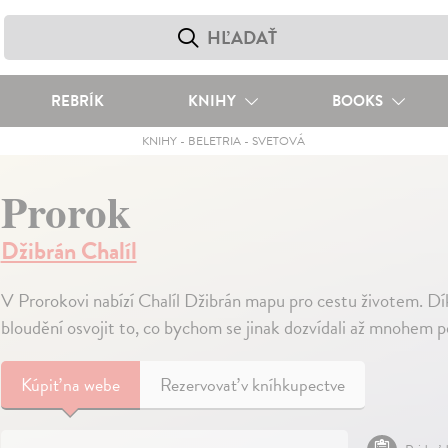
REBRÍK
KNIHY
BOOKS
KNIHY
-
BELETRIA
-
SVETOVÁ
Prorok
Džibrán Chalíl
V Prorokovi nabízí Chalíl Džibrán mapu pro cestu životem. D
bloudění osvojit to, co bychom se jinak dozvídali až mnohem 
Kúpiť
na webe
Rezervovať v kníhkupectve