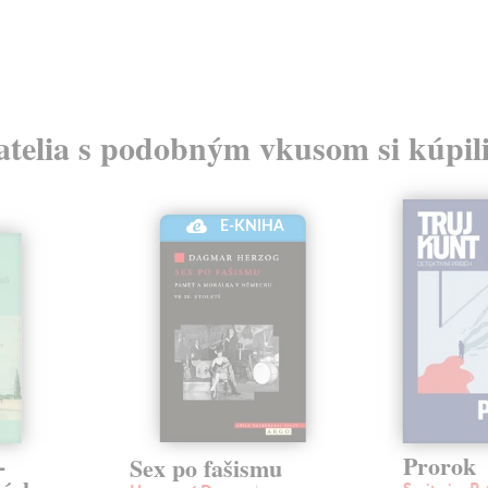
atelia s podobným vkusom si kúpili
E-KNIHA
-
Prorok
Sex po fašismu