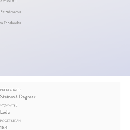
o wishlistu
čiť známemu
 na Facebooku
PREKLADATEĽ
Steinová Dagmar
VYDAVATEĽ
Leda
POČET STRÁN
184