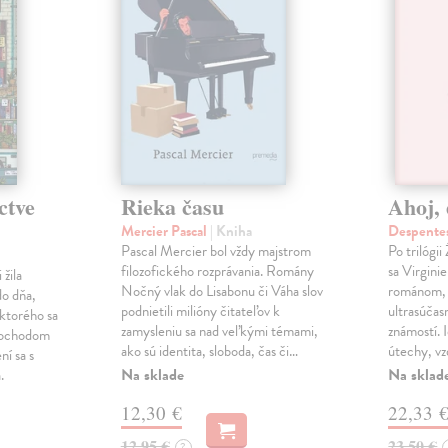
ctve
Rieka času
Ahoj, 
Mercier Pascal
| Kniha
Despentes
Pascal Mercier bol vždy majstrom
Po trilógi
filozofického rozprávania. Romány
sa Virgini
žila
Nočný vlak do Lisabonu či Váha slov
románom, 
do dňa,
podnietili milióny čitateľov k
ultrasúča
 ktorého sa
zamysleniu sa nad veľkými témami,
známostí. 
imochodom
ako sú identita, sloboda, čas či…
útechy, vzd
ní sa s
Na sklade
Na sklad
.
12,30 €
22,33 
12,95 €
23,50 €
?