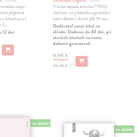
tr
| Kniha
Zbytovská Dagmar
| Kniha
Jug
minalista major
V knize sepsala autorka (*1920)
Básn
tráví příjemné
všechno, co jí babička vyprávěla o
japo
y s Johankou a s
svém dětství v druhé půli 19. sto...
jist
 S...
krát
Dodávateľ nemá titul na
sklade. Dodanie do 30 dní, pri
o 12 dní
Dod
starších tituloch nevieme
skl
dodanie garantovať.
sta
dod
9,99 €
5,
10,30 €
?
5,6
na sklade
na sklade