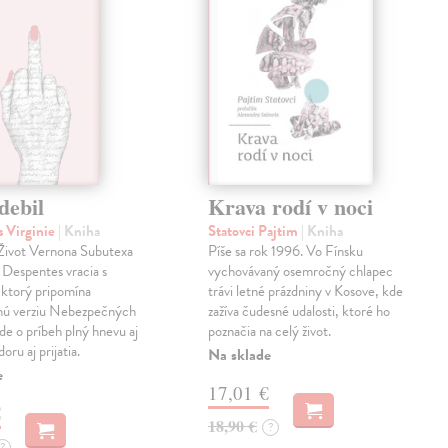
debil
Krava rodí v noci
 Virginie
| Kniha
Statovci Pajtim
| Kniha
i Život Vernona Subutexa
Píše sa rok 1996. Vo Fínsku
e Despentes vracia s
vychovávaný osemročný chlapec
ktorý pripomína
trávi letné prázdniny v Kosove, kde
snú verziu Nebezpečných
zažíva čudesné udalosti, ktoré ho
Ide o príbeh plný hnevu aj
poznačia na celý život.
oru aj prijatia.
Na sklade
e
17,01 €
€
18,90 €
?
?