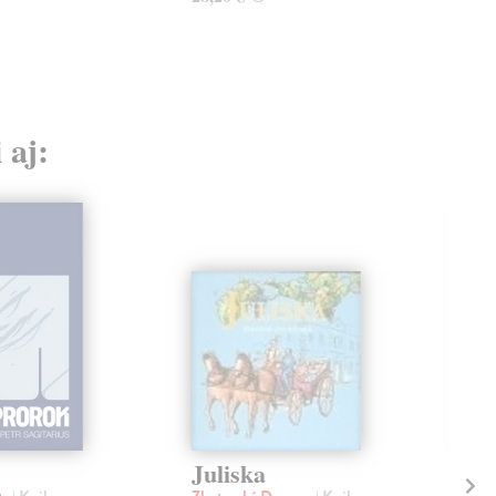
 aj:
Juliska
Mo