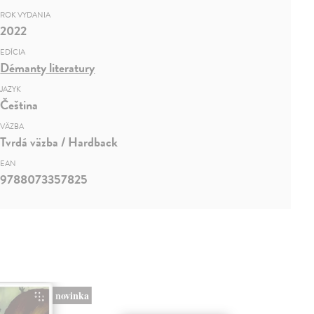
ROK VYDANIA
2022
EDÍCIA
Démanty literatury
JAZYK
Čeština
VÄZBA
Tvrdá väzba / Hardback
EAN
9788073357825
novinka