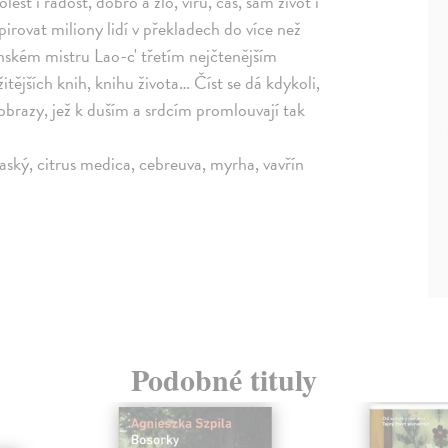
est i radost, dobro a zlo, víru, čas, sám život i
irovat miliony lidí v překladech do více než
ínském mistru Lao-c' třetím nejčtenějším
tějších knih, knihu života… Číst se dá kdykoli,
 obrazy, jež k duším a srdcím promlouvají tak
aský, citrus medica, cebreuva, myrha, vavřín
Podobné tituly