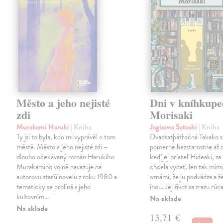
Město a jeho nejisté
Dni v kníhkupe
zdi
Morisaki
Murakami Haruki
| Kniha
Jagisawa Satoshi
| Kniha
Ty jsi to byla, kdo mi vyprávěl o tom
Dvadsaťpäťročná Takako si 
městě. Město a jeho nejisté zdi –
pomerne bezstarostne až 
dlouho očekávaný román Harukiho
keď jej priateľ Hideaki, za
Murakamiho volně navazuje na
chcela vydať, len tak m
autorovu starší novelu z roku 1980 a
oznámi, že ju podvádza a že
tematicky se prolíná s jeho
inou. Jej život sa zrazu rúca
kultovním…
Na sklade
Na sklade
13,71 €