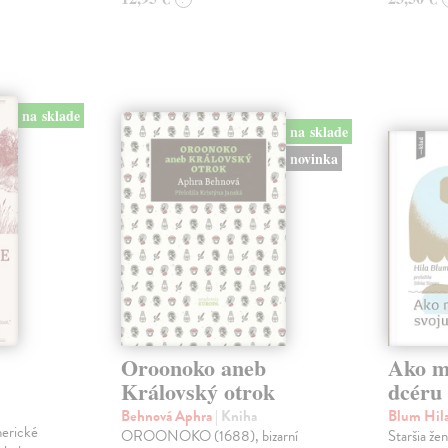
na sklade
na sklade
novinka
Oroonoko aneb
Ako mi
Královský otrok
dcéru
Behnová Aphra
| Kniha
Blum Hil
merické
OROONOKO (1688), bizarní
Staršia že