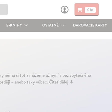
0 ks
E-KNIHY
OSTATNÉ
DAROVACIE KARTY
íky němu si totiž můžeme už nyní a bez zbytečného
později – anebo taky vůbec.
Čítať ďalej
↓