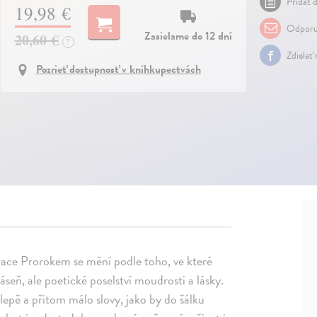
Pridať d
19,98 €
Odporu
Zasielame do 12 dní
20,60 €
?
Zdielať
Pozrieť dostupnosť v kníhkupectvách
spirace Prorokem se mění podle toho, ve které
báseň, ale poetické poselství moudrosti a lásky.
lepě a přitom málo slovy, jako by do šálku