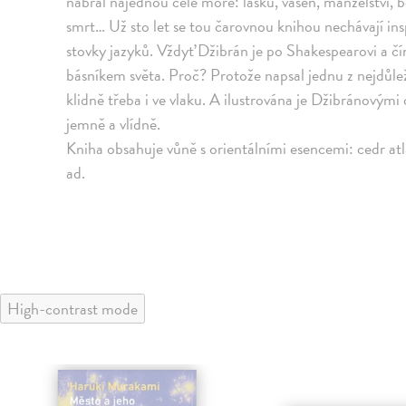
nabral najednou celé moře: lásku, vášeň, manželství, bol
smrt… Už sto let se tou čarovnou knihou nechávají insp
stovky jazyků. Vždyť Džibrán je po Shakespearovi a č
básníkem světa. Proč? Protože napsal jednu z nejdůleži
klidně třeba i ve vlaku. A ilustrována je Džibránovými
jemně a vlídně.
Kniha obsahuje vůně s orientálními esencemi: cedr atl
ad.
High-contrast mode