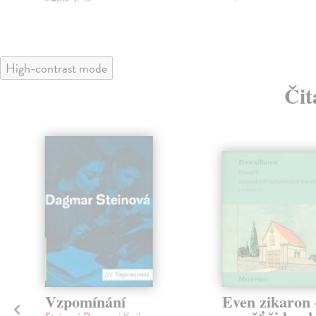
High-contrast mode
Čit
Vzpomínání
Even zikaron 