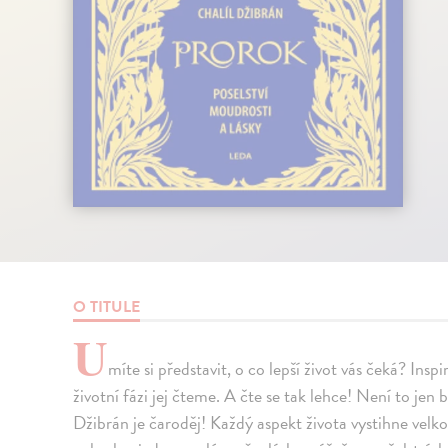
O TITULE
U
míte si představit, o co lepší život vás čeká? In
životní fázi jej čteme. A čte se tak lehce! Není to jen 
Džibrán je čaroděj! Každý aspekt života vystihne velko