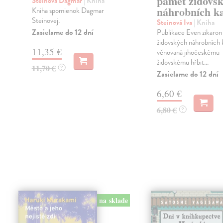
paměť židovs
Steinová Dagmar
| Kniha
náhrobních 
Kniha spomienok Dagmar
Steinovej.
Steinová Iva
| Kniha
Zasielame do 12 dní
Publikace Even zikaro
židovských náhrobních
11,35 €
věnovaná jihočeskému
židovskému hřbit...
11,70 €
?
Zasielame do 12 dní
6,60 €
6,80 €
?
na sklade