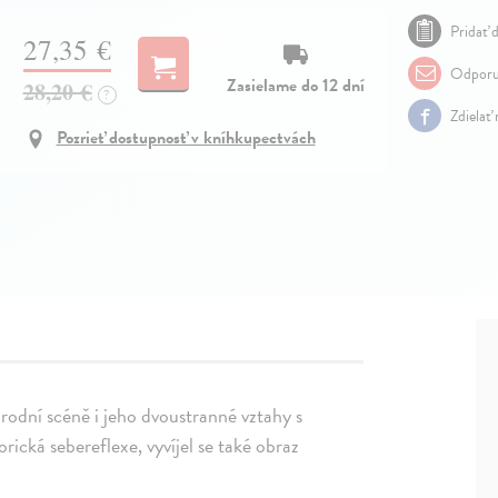
Pridať d
27,35 €
Odporu
Zasielame do 12 dní
28,20 €
?
Zdielať
Pozrieť dostupnosť v kníhkupectvách
rodní scéně i jeho dvoustranné vztahy s
ická sebereflexe, vyvíjel se také obraz