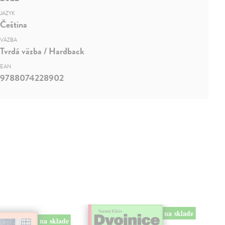
JAZYK
Čeština
VÄZBA
Tvrdá väzba / Hardback
EAN
9788074228902
na sklade
na sklade