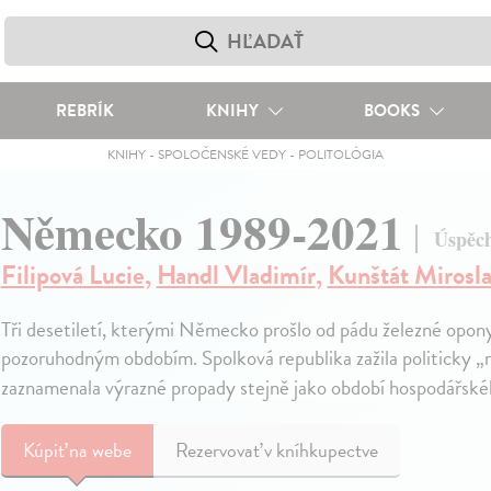
REBRÍK
KNIHY
BOOKS
KNIHY
-
SPOLOČENSKÉ VEDY
-
POLITOLÓGIA
Německo 1989-2021
Úspěch
Filipová Lucie
,
Handl Vladimír
,
Kunštát Mirosl
Tři desetiletí, kterými Německo prošlo od pádu železné opo
pozoruhodným obdobím. Spolková republika zažila politicky „r
zaznamenala výrazné propady stejně jako období hospodářské
Kúpiť
na webe
Rezervovať v kníhkupectve