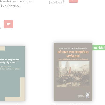
ho a dvadsiateho storočia.
19,90 €
?
ií v nej venuje…
na skla