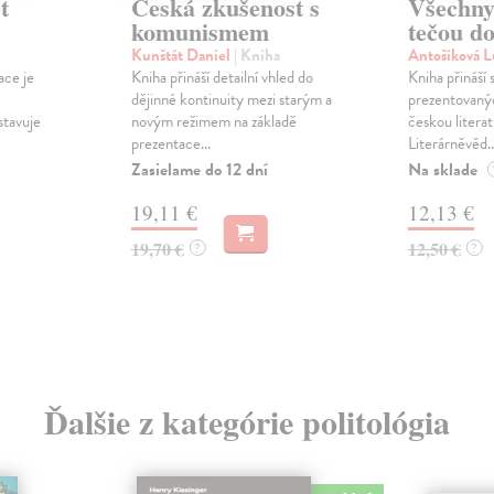
t
Česká zkušenost s
Všechny
komunismem
tečou d
Kunštát Daniel
| Kniha
Antošíková L
ace je
Kniha přináší detailní vhled do
Kniha přináší 
dějinné kontinuity mezi starým a
prezentovaný
stavuje
novým režimem na základě
českou litera
prezentace...
Literárněvěd..
Zasielame do 12 dní
Na sklade
19,11 €
12,13 €
19,70 €
12,50 €
?
?
Ďalšie z kategórie politológia