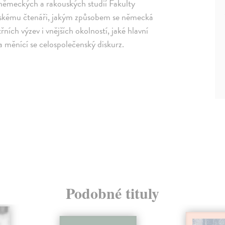
německých a rakouských studií Fakulty
t českému čtenáři, jakým způsobem se německá
ních výzev i vnějších okolností, jaké hlavní
la měnící se celospolečenský diskurz.
Podobné tituly