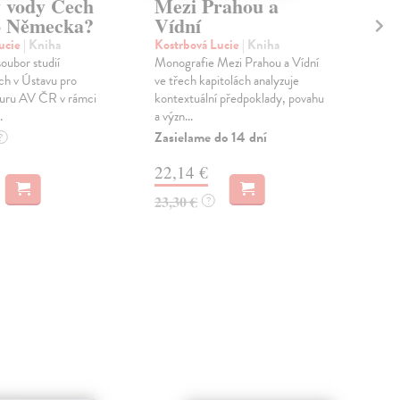
 vody Čech
Mezi Prahou a
Ja
o Německa?
Vídní
Bár
Jak 
ucie
| Kniha
Kostrbová Lucie
| Kniha
svě
soubor studií
Monografie Mezi Prahou a Vídní
S j
ch v Ústavu pro
ve třech kapitolách analyzuje
kam
turu AV ČR v rámci
kontextuální předpoklady, povahu
.
a význ...
Zas
Zasielame do 14 dní
?
13
22,14 €
13,
23,30 €
?