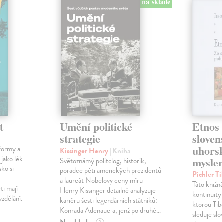
na sklade
t
Umění politické
Etnos 
strategie
sloven
uhorsk
formy a
Kissinger Henry
| Kniha
 jako lék
mysle
Světoznámý politolog, historik,
sko si
poradce pěti amerických prezidentů
Pichler T
a laureát Nobelovy ceny míru
Táto knižn
ti mají
Henry Kissinger detailně analyzuje
kontinuity
vzdělání.
kariéru šesti legendárních státníků:
ktorou Tib
Konrada Adenauera, jenž po druhé…
sleduje sl