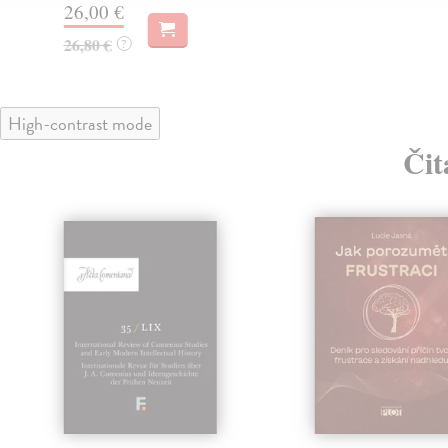
26,00 €
26,80 €
?
High-contrast mode
Čit