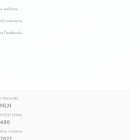
o wishlistu
čiť známemu
 na Facebooku
VYDAVATEĽ
NLN
POČET STRÁN
480
ROK VYDANIA
2022