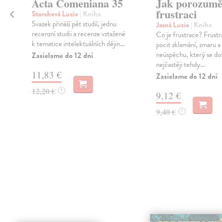
Acta Comeniana 35
Jak porozumě
frustraci
Storchová Lucie
| Kniha
Svazek přináší pět studií, jednu
Jasná Lucie
| Kniha
recenzní studii a recenze vztažené
Co je frustrace? Frustr
k tematice intelektuálních dějin...
pocit zklamání, zmaru a
neúspěchu, který se do
Zasielame do 12 dní
nejčastěji tehdy...
11,83 €
Zasielame do 12 dní
12,20 €
?
9,12 €
9,40 €
?