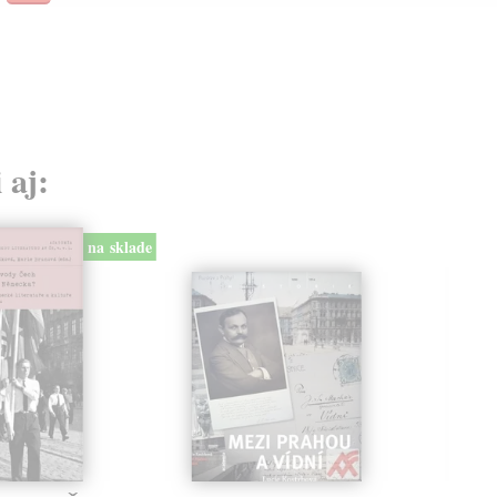
32,
 aj:
na sklade