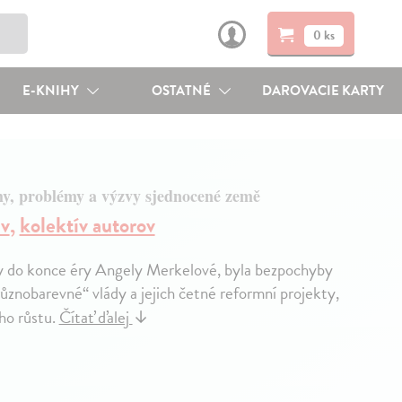
0 ks
E-KNIHY
OSTATNÉ
DAROVACIE KARTY
y, problémy a výzvy sjednocené země
av
,
kolektív autorov
ny do konce éry Angely Merkelové, byla bezpochyby
ůznobarevné“ vlády a jejich četné reformní projekty,
ho růstu.
Čítať ďalej
↓