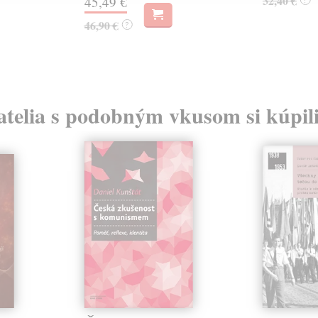
32,40 €
45,49 €
46,90 €
?
atelia s podobným vkusom si kúpili