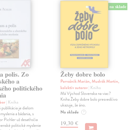
na sklade
a polis. Zo
Žeby dobre bolo
ského a
Porvažník Marián, Mudrák Martin,
ého politického
kolektív autorov
| Kniha
nia
Má Východ Slovenska na viac?
Kniha Žeby dobre bolo presvedčivo
ibor
| Kniha
ukazuje, že áno.
á publikácia je dielom
Na sklade
?
 myslenia a bádania, s
or Pichler už desaťročia
19,30 €
ovenské politické myslenie