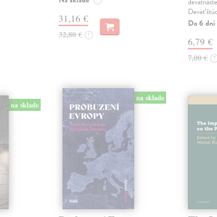
Na sklade
?
devätnáste
Deväť štúd
31,16 €
Do 6 dní
32,80 €
?
6,79 €
7,00 €
?
na sklade
na sklade