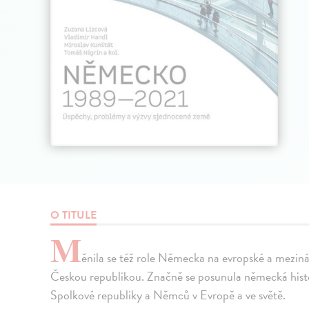
O TITULE
M
ěnila se též role Německa na evropské a meziná
Českou republikou. Značně se posunula německá histor
Spolkové republiky a Němců v Evropě a ve světě.