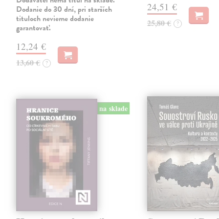
Dodávateľ nemá titul na sklade.
24,51 €
Dodanie do 30 dní, pri starších
tituloch nevieme dodanie
25,80 €
?
garantovať.
12,24 €
13,60 €
?
na sklade