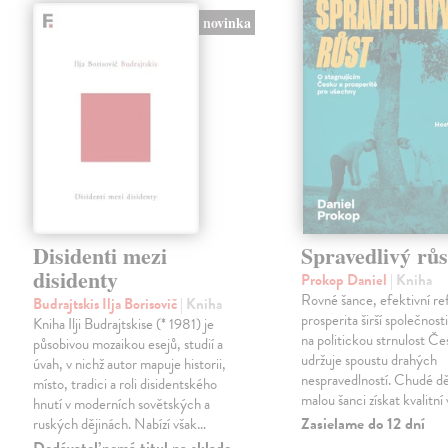
novinka
Disidenti mezi
Spravedlivý růs
disidenty
Prokop Daniel
| Kniha
Rovné šance, efektivní re
Budrajtskis Ilja Borisovič
| Kniha
prosperita širší společnosti
Kniha Ilji Budrajtskise (* 1981) je
na politickou strnulost Če
působivou mozaikou esejů, studií a
udržuje spoustu drahých
úvah, v nichž autor mapuje historii,
nespravedlností. Chudé dě
místo, tradici a roli disidentského
malou šanci získat kvalitní 
hnutí v moderních sovětských a
Zasielame do 12 dní
ruských dějinách. Nabízí však…