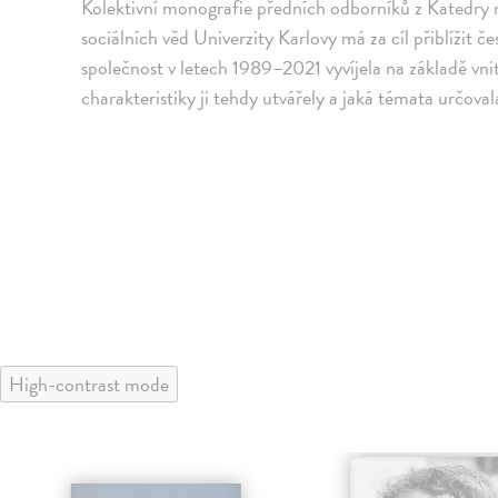
Kolektivní monografie předních odborníků z Katedry 
sociálních věd Univerzity Karlovy má za cíl přiblíži
společnost v letech 1989–2021 vyvíjela na základě vnitř
charakteristiky ji tehdy utvářely a jaká témata určova
High-contrast mode