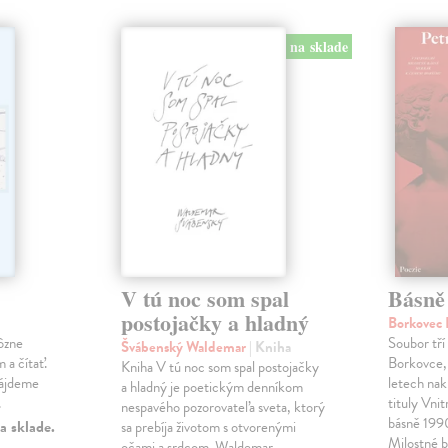
na sklade
V tú noc som spal
Básně
postojačky a hladný
Borkovec 
ôzne
Soubor tří
Švábenský Waldemar
| Kniha
 a čítať.
Borkovce,
Kniha V tú noc som spal postojačky
nájdeme
letech nak
a hladný je poetickým denníkom
.
tituly Vni
nespavého pozorovateľa sveta, ktorý
básně 19
a sklade.
sa prebíja životom s otvorenými
Milostné 
.
očami a srdcom. Waldemar