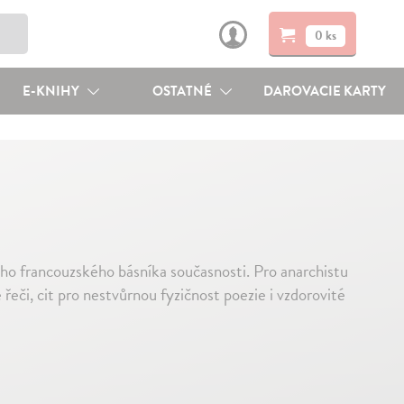
0 ks
E-KNIHY
OSTATNÉ
DAROVACIE KARTY
šího francouzského básníka současnosti. Pro anarchistu
eči, cit pro nestvůrnou fyzičnost poezie i vzdorovité