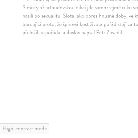
S místy až artaudovskou dikcí jde samozřejmě ruku vru
násilí po sexualitu. Slota jako obraz hnusné doby, ve k
burcující proto, že špinavá kost života pořád stojí za 
přeložil, uspořádal a doslov napsal Petr Zavadil.
High-contrast mode