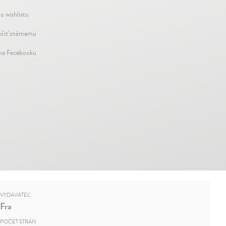
o wishlistu
čiť známemu
 na Facebooku
VYDAVATEĽ
Fra
POČET STRÁN