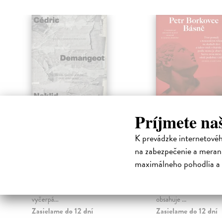
klade
Príjmete na
K prevádzke internetové
Neklid
Básně
na zabezpečenie a merani
Demangeot Cédric
| Kniha
Borkovec Petr
| Kniha
maximálneho pohodlia a 
Člověk jako zbytek dohořívající
Soubor tří básnických k
mezi jinými zbytky. Jako to, co
Borkovce, vydaných v 
zůstane, když sám sebe zničí
letech nakladatelstvím 
vyčerpá...
obsahuje ...
Zasielame do 12 dní
Zasielame do 12 dní