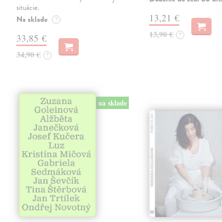
situácie.
13,21 €
Na sklade
?
13,90 €
?
33,85 €
34,90 €
?
na sklade