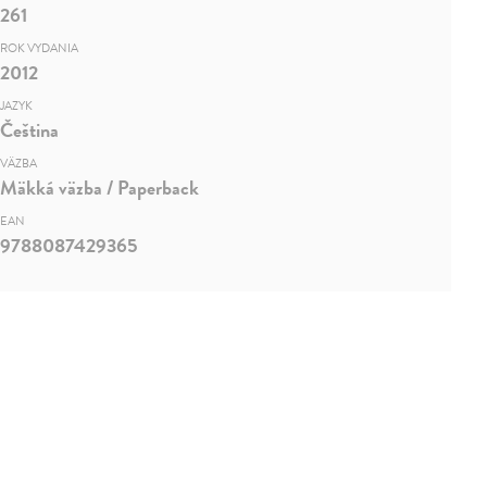
261
ROK VYDANIA
2012
JAZYK
Čeština
VÄZBA
Mäkká väzba / Paperback
EAN
9788087429365