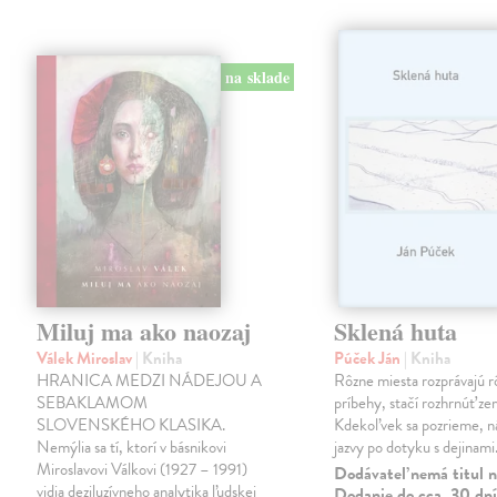
na sklade
Miluj ma ako naozaj
Sklená huta
Válek Miroslav
| Kniha
Púček Ján
| Kniha
HRANICA MEDZI NÁDEJOU A
Rôzne miesta rozprávajú r
SEBAKLAMOM
príbehy, stačí rozhrnúť zem
SLOVENSKÉHO KLASIKA.
Kdekoľvek sa pozrieme, 
Nemýlia sa tí, ktorí v básnikovi
jazvy po dotyku s dejinami
Miroslavovi Válkovi (1927 – 1991)
Dodávateľ nemá titul n
vidia deziluzívneho analytika ľudskej
Dodanie do cca. 30 dní