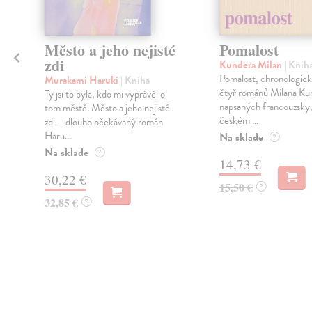
Město a jeho nejisté
Pomalost
zdi
Kundera Milan
| Knih
Pomalost, chronologick
Murakami Haruki
| Kniha
čtyř románů Milana Ku
Ty jsi to byla, kdo mi vyprávěl o
napsaných francouzsky,
tom městě. Město a jeho nejisté
českém ...
zdi – dlouho očekávaný román
Haru...
Na sklade
?
Na sklade
?
14,73 €
30,22 €
15,50 €
?
32,85 €
?