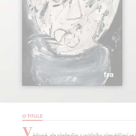
O TITULE
V
ědomě, ale především z vnitřního přesvědčení se 