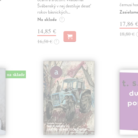
čemusi ho
Švábenský v nej destiluje desať
Zasielame
rokov básnických…
Na sklade
?
17,86 
14,85 €
18,80 €
16,50 €
?
na sklade