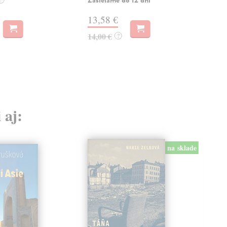
11
13,58 €
11,
14,00 €
?
 aj:
na sklade