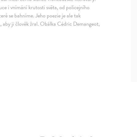
ce i vnímání krutosti světa, od policejního
teré se bahníme. Jeho poezie je ale tak
to, aby ji člověk žral. Obálka Cédric Demangeot,