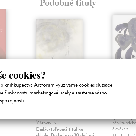
Podobné tituly
še cookies?
ho kníhkupectva Artforum využívame cookies slúžiace
Ianus tří tváří
Jana bu
e funkčnosti, marketingové účely a zaistenie vášho
sbírat l
Linhartová Věra
| Kniha
spokojnosti.
nih Petra
Tvorba Věry Linhartové, ať již
Doležal Milo
minulých
psaná česky nebo později
Sbírka Jana bu
Fra,
francouzsky, je vzácně jednotná.
lipový květ je
V textech o...
nénií za odch
člověka z...
Dodávateľ nemá titul na
sklade. Dodanie do 30 dní, pri
Na sklade