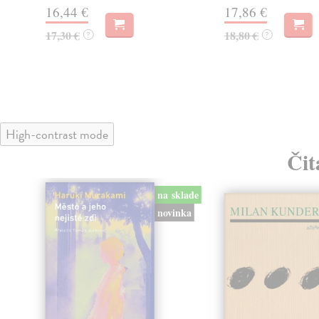
16,44 €
17,86 €
17,30 €
18,80 €
?
?
High-contrast mode
Čit
na sklade
novinka