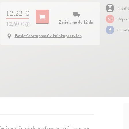
Pridať d
12,22 €
Odporu
Zasielame do 12 dní
12,60 €
?
Zdielať
Pozrieť dostupnosť v kníhkupectvách
řadí mezi černá slunce francouzské literatury.