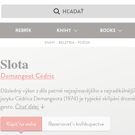
REBRÍK
KNIHY
BOOKS
KNIHY
-
BELETRIA
-
POÉZIA
Slota
Demangeot Cédric
Důsledný výbor z díla patrně nejzajímavějšího a nejradikálněj
jazyka Cédrica Demangeota (1974) je typické skřípání drcené ř
gesto.
Čítať ďalej
↓
Kúpiť
na webe
Rezervovať v kníhkupectve