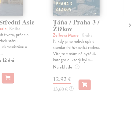
Střední Asie
Táňa / Praha 3 /
U 
Žižkov
kola
| Kniha
Bed
h života, práce a
V r
Zelbová Marie
| Kniha
zbekistánu,
nec
Nikdy jsme nebyli úplně
 Turkmenistánu a
stří
standardní žižkovská rodina.
..
děts
Vítejte v mámině bytě 4.
kategorie, který byl v...
o 12 dní
Na 
Na sklade
?
16
12,92 €
16,
13,60 €
?