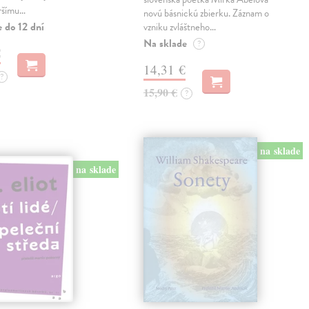
ršímu…
novú básnickú zbierku. Záznam o
 do 12 dní
vzniku zvláštneho…
Na sklade
?
€
14,31 €
?
15,90 €
?
na sklade
na sklade