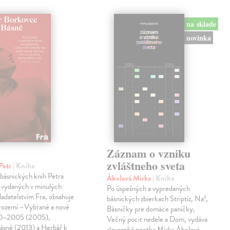
na sklade
novinka
Záznam o vzniku
zvláštneho sveta
Petr
| Kniha
 básnických knih Petra
Ábelová Mirka
| Kniha
 vydaných v minulých
Po úspešných a vypredaných
ladatelstvím Fra, obsahuje
básnických zbierkach Striptíz, Na!,
trozemí –Vybrané a nové
Básničky pre domáce paničky,
90–2005 (2005),
Večný pocit nedele a Dom, vydáva
básně (2013) a Herbář k
slovenská poetka Mirka Ábelová