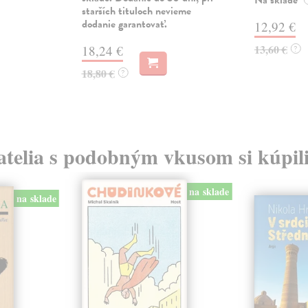
starších tituloch nevieme
dodanie garantovať.
12,92 €
13,60 €
18,24 €
?
18,80 €
?
atelia s podobným vkusom si kúpili
na sklade
na sklade