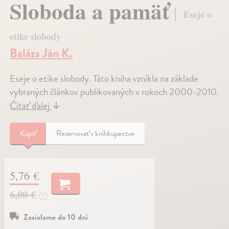
Sloboda a pamäť
Eseje o
etike slobody
Balázs Ján K.
Eseje o etike slobody. Táto kniha vznikla na základe
vybraných článkov publikovaných v rokoch 2000-2010.
Čítať ďalej
↓
Kúpiť
Rezervovať v kníhkupectve
5,76 €
6,00 €
?
Zasielame do 10 dní