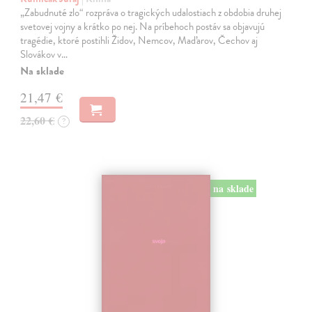
„Zabudnuté zlo“ rozpráva o tragických udalostiach z obdobia druhej
svetovej vojny a krátko po nej. Na príbehoch postáv sa objavujú
tragédie, ktoré postihli Židov, Nemcov, Maďarov, Čechov aj
Slovákov v…
Na sklade
21,47 €
22,60 €
?
na sklade