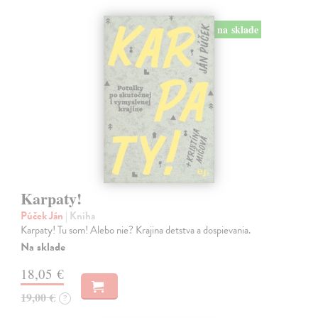
na sklade
Karpaty!
Púček Ján
| Kniha
Karpaty! Tu som! Alebo nie? Krajina detstva a dospievania.
Na sklade
18,05 €
19,00 €
?