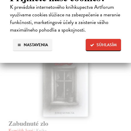
život dievčatka, ktoré od svojej starej mamy dostalo meno Zelinka.…
K prevádzke internetového kníhkupectva Artforum
Na sklade
využívame cookies slúžiace na zabezpečenie a meranie
funkčnosti, marketingové účely a zaistenie vášho
15,21 €
maximálneho pohodlia a spokojnosti.
16,90 €
?
NASTAVENIA
SÚHLASÍM
na sklade
Zabudnuté zlo
Kumičák Juraj
| Kniha