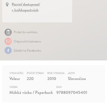
Pozrieť dostupnosť
v kníhkupectvách
Pridať do wishlistu
Odporučiť známemu
Zdielať na Facebooku
VYDAVATEĽ
POČET STRÁN
ROK VYDANIA
JAZYK
Valeur
220
2010
Slovenčina
VÄZBA
EAN
Mäkká väzba / Paperback
9788097045401