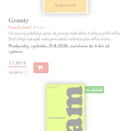
Grunty
Krasula Jozef
| Kniha
Už na prvý pohľad je jasné, že jama je malá alebo truhla je príliš veľká.
Buď chlapi vykopali malú jamu alebo rodina kúpila veľkú truhlu.
Predpredaj, vychádza 21.8.2026, zasielame do 3 dní od
vydania
13,60 €
16,00 €
?
na sklade