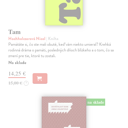
Tam
Hochholczerová Nicol
| Kniha
Pamätáte si, čo ste mali obuté, keď vám niekto umieral? Krehká
rodinná dráma o pamäti, posledných dňoch blízkeho a o tom, čo sa
zmení pre tie, ktoré tu zostali.
Na sklade
14,25 €
15,00 €
?
na sklade