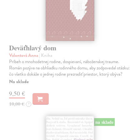
Deväťhlavý dom
Valentová Anna
| Kniha
Príbeh o mnohodetnej rodine, dospievaní, náboženskej traume.
Román pozýva na obhliadku rodinného domu, aby zodpovedal otázku:
čo všetko dokáže o jednej rodine prezradiť priestor, ktorý obýva?
Na sklade
9,50 €
10,00 €
?
na sklade