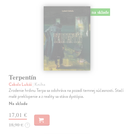
na sklade
Terpentín
Cabala Lukáš
| Kniha
Zrodenie hrdinu Terpa sa odohráva na pozadí temnej súčasnosti. Stačí
malé preklopenie a z reality sa stáva dystópia.
Na sklade
17,01 €
18,90 €
?