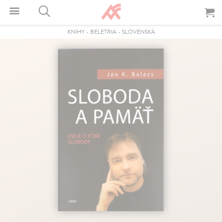
KNIHY
-
BELETRIA
-
SLOVENSKÁ