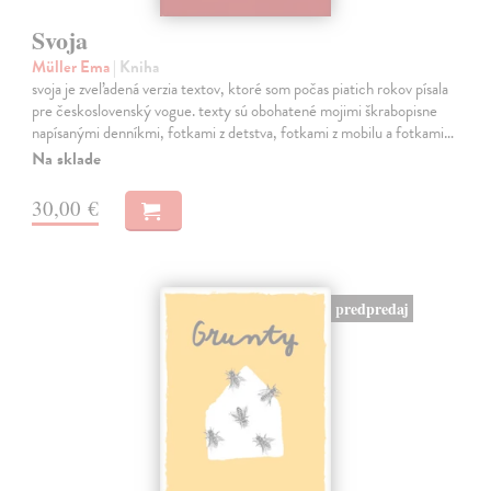
Svoja
Müller Ema
| Kniha
svoja je zveľadená verzia textov, ktoré som počas piatich rokov písala
pre československý vogue. texty sú obohatené mojimi škrabopisne
napísanými denníkmi, fotkami z detstva, fotkami z mobilu a fotkami…
Na sklade
30,00 €
predpredaj