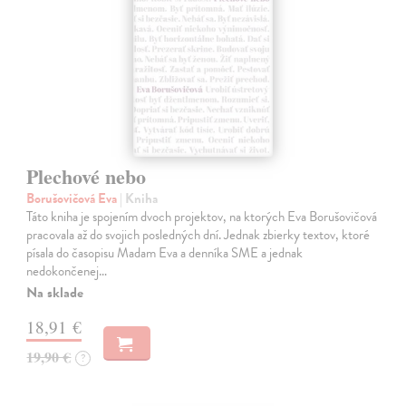
Plechové nebo
Borušovičová Eva
| Kniha
Táto kniha je spojením dvoch projektov, na ktorých Eva Borušovičová
pracovala až do svojich posledných dní. Jednak zbierky textov, ktoré
písala do časopisu Madam Eva a denníka SME a jednak
nedokončenej…
Na sklade
18,91 €
19,90 €
?