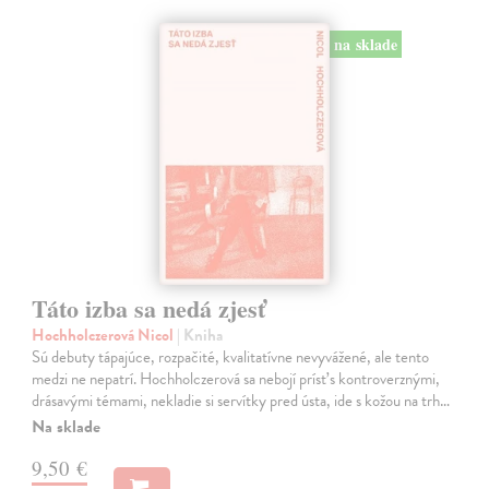
na sklade
Táto izba sa nedá zjesť
Hochholczerová Nicol
| Kniha
Sú debuty tápajúce, rozpačité, kvalitatívne nevyvážené, ale tento
medzi ne nepatrí. Hochholczerová sa nebojí prísť s kontroverznými,
drásavými témami, nekladie si servítky pred ústa, ide s kožou na trh…
Na sklade
9,50 €