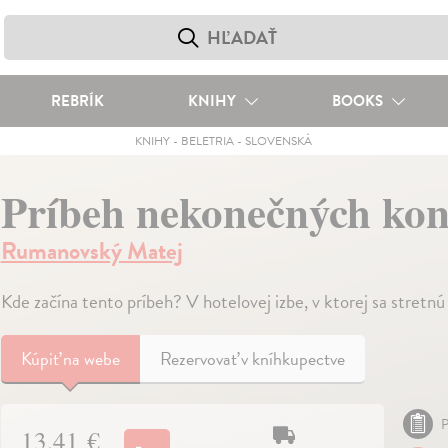
REBRÍK
KNIHY
BOOKS
KNIHY
-
BELETRIA
-
SLOVENSKÁ
Príbeh nekonečných ko
Rumanovský Matej
Kde začína tento príbeh? V hotelovej izbe, v ktorej sa stretn
Kúpiť
na webe
Rezervovať v kníhkupectve
P
13,41 €