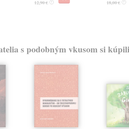
12,90 €
18,00 €
?
?
atelia s podobným vkusom si kúpili