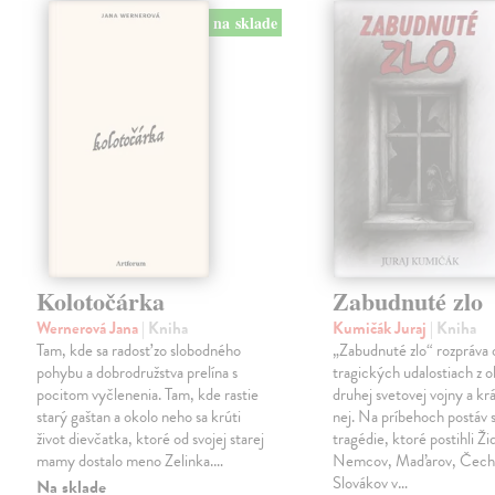
na sklade
Kolotočárka
Zabudnuté zlo
Wernerová Jana
| Kniha
Kumičák Juraj
| Kniha
Tam, kde sa radosť zo slobodného
„Zabudnuté zlo“ rozpráva 
pohybu a dobrodružstva prelína s
tragických udalostiach z 
pocitom vyčlenenia. Tam, kde rastie
druhej svetovej vojny a kr
starý gaštan a okolo neho sa krúti
nej. Na príbehoch postáv s
život dievčatka, ktoré od svojej starej
tragédie, ktoré postihli Ži
mamy dostalo meno Zelinka.…
Nemcov, Maďarov, Čecho
Slovákov v…
Na sklade