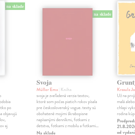
na sklade
na sklade
Svoja
Grunt
Müller Ema
| Kniha
Krasula J
o
svoja je zveľadená verzia textov,
Už na prvý 
obdobia
ktoré som počas piatich rokov písala
malá alebo 
átko po
pre československý vogue. texty sú
chlapi vyk
a objavujú
obohatené mojimi škrabopisne
rodina kúpi
dov,
napísanými denníkmi, fotkami z
Predpred
v aj
detstva, fotkami z mobilu a fotkami…
21.8.2026
od vydan
Na sklade