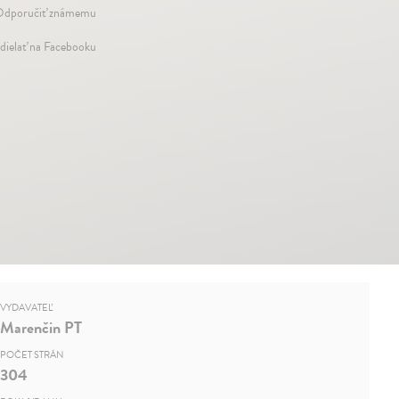
dporučiť známemu
dielať na Facebooku
VYDAVATEĽ
Marenčin PT
POČET STRÁN
304