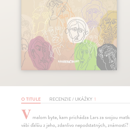
O TITULE
RECENZIE / UKÁŽKY
1
V
malom byte, kam prichádza Lars za svojou matko
vábi ďalšiu z jeho, zdanlivo nepodstatných, známostí?