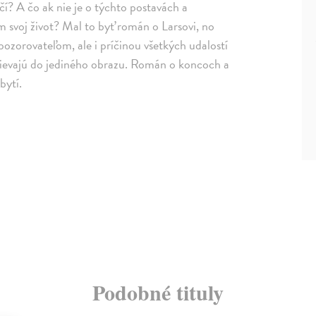
? A čo ak nie je o týchto postavách a
m svoj život? Mal to byť román o Larsovi, no
ozorovateľom, ale i príčinou všetkých udalostí
zlievajú do jediného obrazu. Román o koncoch a
bytí.
Podobné tituly