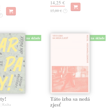
14,25 €
€
15,00 €
?
?
na sklade
na sklade
ty!
Táto izba sa nedá
zjesť
n
| Kniha