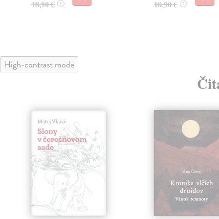
18,90 €
18,90 €
?
?
High-contrast mode
Čit