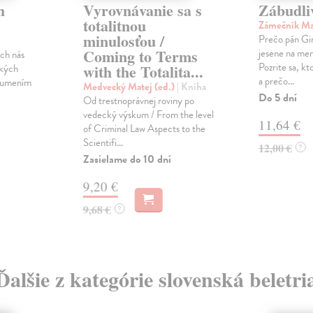
h
Vyrovnávanie sa s
Zábudli
totalitnou
Zámečník Ma
minulosťou /
Prečo pán Gi
Coming to Terms
jesene na men
och nás
Pozrite sa, kt
with the Totalita...
ckých
a prečo...
m umením
Medvecký Matej (ed.)
| Kniha
Do 5 dní
Od trestnoprávnej roviny po
vedecký výskum / From the level
11,64 €
of Criminal Law Aspects to the
Scientifi...
12,00 €
?
Zasielame do 10 dní
9,20 €
9,68 €
?
Ďalšie z kategórie slovenská beletri