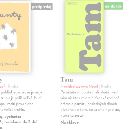
na sklade
predpredaj
y
Tam
ozef
| Kniha
Hochholczerová Nicol
| Kniha
pohľad je jasné, že jama je
Pamätáte si, čo ste mali obuté, keď
truhla je príliš veľká. Buď
vám niekto umieral? Krehká rodinná
opali malú jamu alebo
dráma o pamäti, posledných dňoch
la veľkú truhlu.
blízkeho a o tom, čo sa zmení pre tie,
ktoré tu zostali.
aj, vychádza
, zasielame do 3 dní
Na sklade
ia