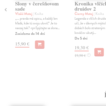
Slony v čerešňovom
Kronika vlčíc
sade
druidov 2
Vlašič Matej
| Kniha
Čierny Matej
| Kniha
,,… pravda má opicu, a každý len
Legenda o vlčích druid
hľadá, kde tú svoju uloviť.“ Je to
učí, že v dávnych mýti
naozaj tak? <p>Spýtajte sa slona...
dobách bolo stratený
kováčov ukutý...
Zasielame do 14 dní
Do 5 dní
15,90 €
19,30 €
19,90 €
?