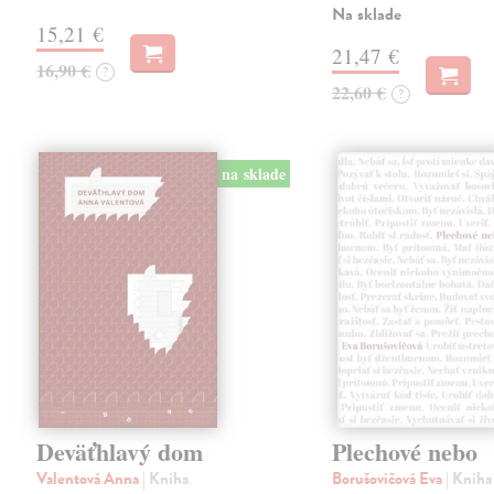
Na sklade
15,21 €
21,47 €
16,90 €
?
22,60 €
?
na sklade
Deväťhlavý dom
Plechové nebo
Valentová Anna
| Kniha
Borušovičová Eva
| Kniha