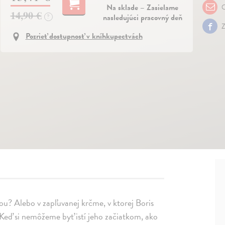
Na sklade – Zasielame
O
14,90 €
nasledujúci pracovný deň
?
Z
Pozrieť dostupnosť v kníhkupectvách
u? Alebo v zapľuvanej krčme, v ktorej Boris
 Keď si nemôžeme byť istí jeho začiatkom, ako