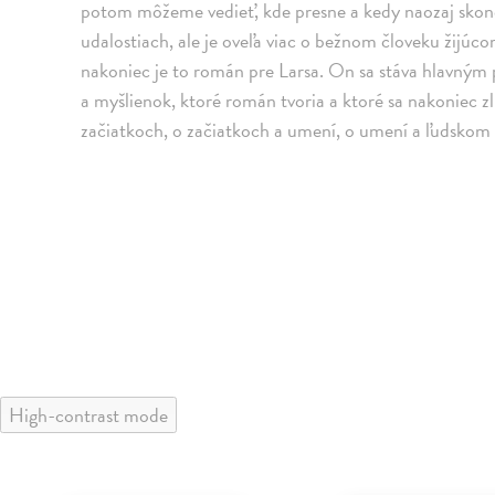
potom môžeme vedieť, kde presne a kedy naozaj skončí
udalostiach, ale je oveľa viac o bežnom človeku žijúco
nakoniec je to román pre Larsa. On sa stáva hlavným p
a myšlienok, ktoré román tvoria a ktoré sa nakoniec 
začiatkoch, o začiatkoch a umení, o umení a ľudskom 
High-contrast mode