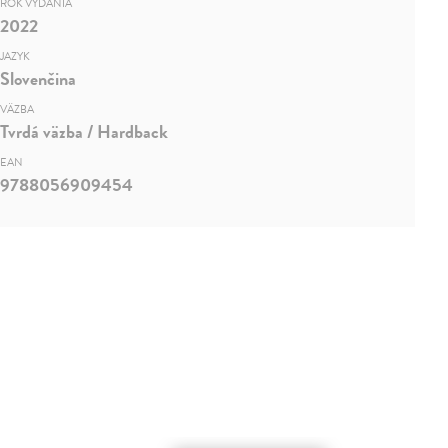
ROK VYDANIA
2022
JAZYK
Slovenčina
VÄZBA
Tvrdá väzba / Hardback
EAN
9788056909454