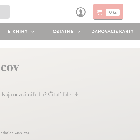
0 ks
E-KNIHY
OSTATNÉ
DAROVACIE KARTY
ncov
ú dvaja neznámi ľudia?
Čítať ďalej
↓
ridať do wishlistu