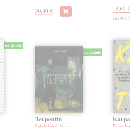
13,60 
30,00 €
16,00 €
na sklade
na sklade
Terpentín
Karpa
Cabala Lukáš
| Kniha
Púček Já