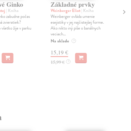
vé Ginko
Základné prvky
Ma
Od
tej
| Kniha
Weinberger Eliot
| Kniha
nko zabudne počas
Weinberger ovláda umenie
Tót
á zvieratiek?
esejistiky v jej najčistejšej forme.
Príb
o všetko žije v parku
Ako nikto iný píše o banálnych
najr
veciach...
jeho
Na sklade
fyzi
?
15,19 €
MO
15,99 €
?
8,
a