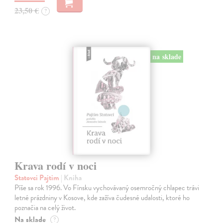
23,50 €
?
na sklade
Krava rodí v noci
Statovci Pajtim
| Kniha
Píše sa rok 1996. Vo Fínsku vychovávaný osemročný chlapec trávi
letné prázdniny v Kosove, kde zažíva čudesné udalosti, ktoré ho
poznačia na celý život.
Na sklade
?