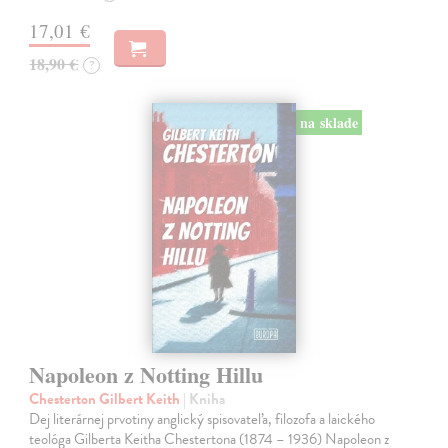
17,01 €
18,90 €
?
na sklade
Napoleon z Notting Hillu
Chesterton Gilbert Keith
| Kniha
Dej literárnej prvotiny anglický spisovateľa, filozofa a laického
teológa Gilberta Keitha Chestertona (1874 – 1936) Napoleon z