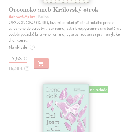
Oroonoko aneb Královský otrok
Behnová Aphra
| Kniha
OROONOKO (1688), bizarní barokní příběh afrického prince
uvrženého do otroctví v Surinamu, patří k nejvýznamnějším textům z
období počátků britského románu, bývá označován za první anglické
dílo, které…
Na sklade
?
15,68 €
16,50 €
?
na sklade