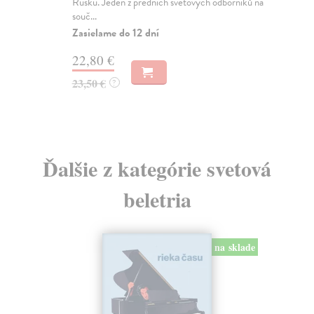
Rusku. Jeden z předních světových odborníků na
poc
souč...
Za
Zasielame do 12 dní
4,
22,80 €
4,
23,50 €
?
Ďalšie z kategórie svetová
beletria
na sklade