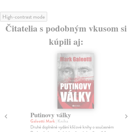
High-contrast mode
Čitatelia s podobným vkusom si
kúpili aj:
Putinovy války
I
Galeotti Mark
| Kniha
He
Druhé doplněné vydání klíčové knihy o současném
Nov