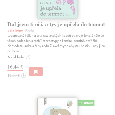
Dal jsem ti oči, a tys je upřela do temnot
Sola Irene
| Kniha
Oceňovaný folk horor z katalánských kopců oslavuje ženské tělo ve
všech podobách a rozbíjí stereotypy o ženské identitě. Stařičká
Bernadeta umírá a ženy rodu Clavellových chystají hostinu, aby ji na
druhém…
Na sklade
?
16,44 €
17,30 €
?
na sklade