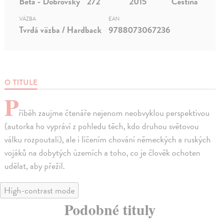
Beta - Dobrovský
272
2015
Čeština
VÄZBA
EAN
Tvrdá väzba / Hardback
9788073067236
O TITULE
P
říběh zaujme čtenáře nejenom neobvyklou perspektivou
(autorka ho vypráví z pohledu těch, kdo druhou světovou
válku rozpoutali), ale i líčením chování německých a ruských
vojáků na dobytých územích a toho, co je člověk ochoten
udělat, aby přežil.
High-contrast mode
Podobné tituly