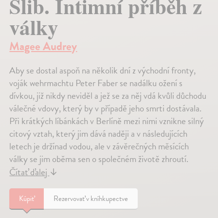
Slib. Intimní příběh z
války
Magee Audrey
Aby se dostal aspoň na několik dní z východní fronty,
voják wehrmachtu Peter Faber se nadálku ožení s
dívkou, již nikdy neviděl a jež se za něj vdá kvůli důchodu
válečné vdovy, který by v případě jeho smrti dostávala.
Při krátkých líbánkách v Berlíně mezi nimi vznikne silný
citový vztah, který jim dává naději a v následujících
letech je držínad vodou, ale v závěrečných měsících
války se jim oběma sen o společném životě zhroutí.
Čítať ďalej
↓
Kúpiť
Rezervovať v kníhkupectve