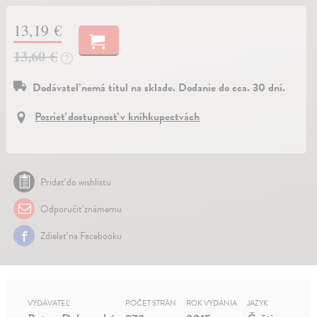
13,19 €
13,60 €
?
Dodávateľ nemá titul na sklade. Dodanie do cca. 30 dní.
Pozrieť dostupnosť v kníhkupectvách
Pridať do wishlistu
Odporučiť známemu
Zdielať na Facebooku
VYDAVATEĽ
POČET STRÁN
ROK VYDANIA
JAZYK