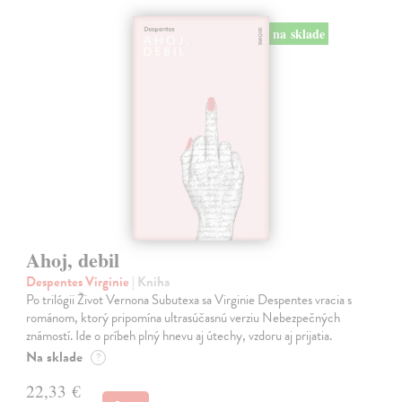
na sklade
Ahoj, debil
Despentes Virginie
| Kniha
Po trilógii Život Vernona Subutexa sa Virginie Despentes vracia s
románom, ktorý pripomína ultrasúčasnú verziu Nebezpečných
známostí. Ide o príbeh plný hnevu aj útechy, vzdoru aj prijatia.
Na sklade
?
22,33 €