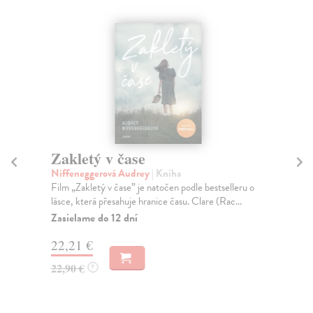
Zakletý v čase
Zá
Niffeneggerová Audrey
| Kniha
Am
Film „Zakletý v čase” je natočen podle bestselleru o
Kni
lásce, která přesahuje hranice času. Clare (Rac...
měs
Zasielame do 12 dní
Na
22,21 €
13
22,90 €
14
?