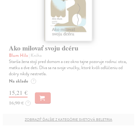
Ako milovať svoju dcéru
Blum Hila
| Kniha
Staršia žena stojí pred domom a cez okno tajne pozoruje rodinu: otca,
matku a dve deti. Díva sa na svoje vnučky, ktoré kvôli odlúčeniu od
dcéry nikdy nestretla.
Na sklade
?
15,21 €
16,90 €
?
ZOBRAZIŤ ĎALŠIE Z KATEGÓRIE SVETOVÁ BELETRIA