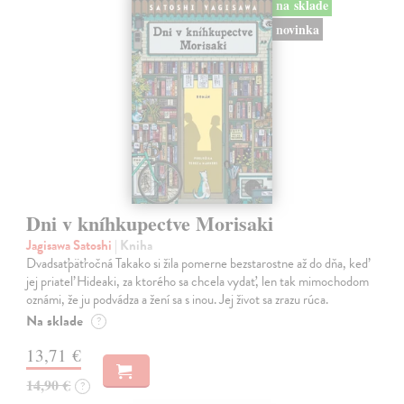
na sklade
novinka
Dni v kníhkupectve Morisaki
Jagisawa Satoshi
| Kniha
Dvadsaťpäťročná Takako si žila pomerne bezstarostne až do dňa, keď
jej priateľ Hideaki, za ktorého sa chcela vydať, len tak mimochodom
oznámi, že ju podvádza a žení sa s inou. Jej život sa zrazu rúca.
Na sklade
?
13,71 €
14,90 €
?