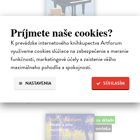
Príjmete naše cookies?
K prevádzke internetového kníhkupectva Artforum
Rieka času
využívame cookies slúžiace na zabezpečenie a meranie
Mercier Pascal
| Kniha
funkčnosti, marketingové účely a zaistenie vášho
Pascal Mercier bol vždy majstrom filozofického rozprávania. Romány
Nočný vlak do Lisabonu či Váha slov podnietili milióny čitateľov k
maximálneho pohodlia a spokojnosti.
zamysleniu sa nad veľkými témami, ako sú identita, sloboda, čas či…
Na sklade
?
NASTAVENIA
SÚHLASÍM
12,30 €
12,95 €
?
na sklade
novinka