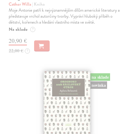
Cather Willa
| Kniha
Moje Antonie patří k nejvýznamnějším dílům americké literatury a
představuje vrchol autorčiny tvorby. Vypráví hluboký příběh o
dětství, kořenech a hledání vlastního místa ve světě.
Na sklade
?
20,90 €
22,00 €
?
na sklade
novinka