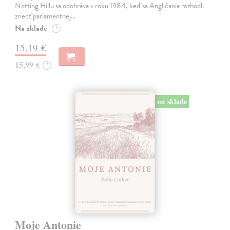
Notting Hillu sa odohráva v roku 1984, keď sa Angličania rozhodli
zriecť parlamentnej…
Na sklade
?
15,19 €
15,99 €
?
na sklade
Moje Antonie