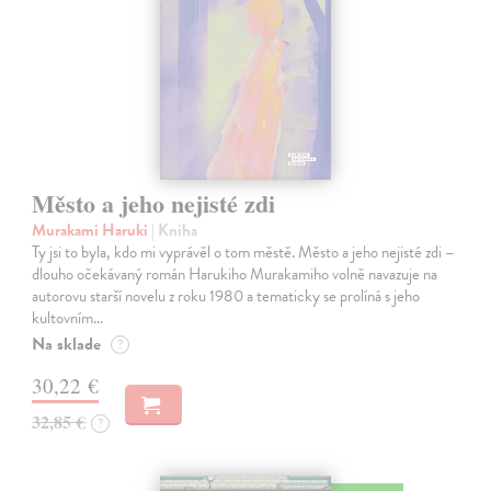
Město a jeho nejisté zdi
Murakami Haruki
| Kniha
Ty jsi to byla, kdo mi vyprávěl o tom městě. Město a jeho nejisté zdi –
dlouho očekávaný román Harukiho Murakamiho volně navazuje na
autorovu starší novelu z roku 1980 a tematicky se prolíná s jeho
kultovním…
Na sklade
?
30,22 €
32,85 €
?