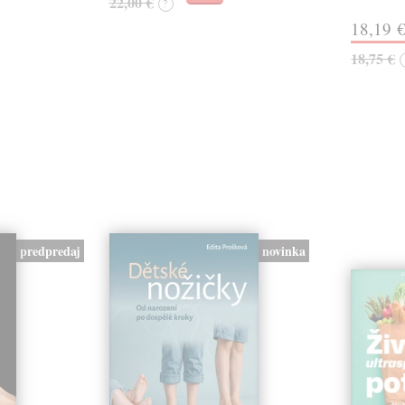
22,00 €
?
18,19 
18,75 €
predpredaj
novinka