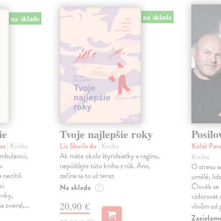
na sklade
na sklade
ie
Tvoje najlepšie roky
Posilo
isa
| Kniha
Liz Sheila de
| Kniha
Kolář Pave
ambulancii,
Ak máte okolo štyridsiatky a vagínu,
Kniha
v
nepúšťajte túto knihu z rúk. Áno,
O stresu s
 necítili
začína sa to už teraz.
umělé, lid
ci
Člověk se
Na sklade
?
enky,
vzdorovat
a zvieral,…
20,90 €
vlivům od 
Zasielam