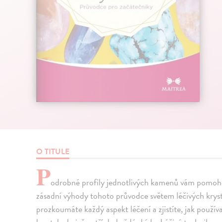
O TITULE
P
odrobné profily jednotlivých kamenů vám pomohou v
zásadní výhody tohoto průvodce světem léčivých krysta
prozkoumáte každý aspekt léčení a zjistíte, jak používa