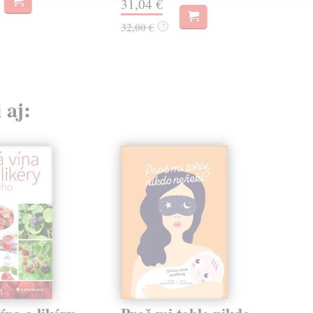
31,04 €
32,00 €
?
 aj: