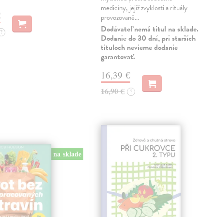
medicíny, jejíž zvyklosti a rituály
€
provozované…
Dodávateľ nemá titul na sklade.
?
Dodanie do 30 dní, pri starších
tituloch nevieme dodanie
garantovať.
16,39 €
16,90 €
?
na sklade