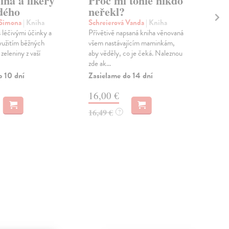
ína a likéry
Proč mi tohle nikdo
Ča
dého
neřekl?
lé
 Simona
| Kniha
Schreierová Vanda
| Kniha
Pao
 léčivými účinky a
Přívětivě napsaná kniha věnovaná
Pozn
yužitím běžných
všem nastávajícím maminkám,
když
 zeleniny z vaší
aby věděly, co je čeká. Naleznou
moh
zde ak...
Zas
o 10 dní
Zasielame do 14 dní
11
16,00 €
11,
16,49 €
?