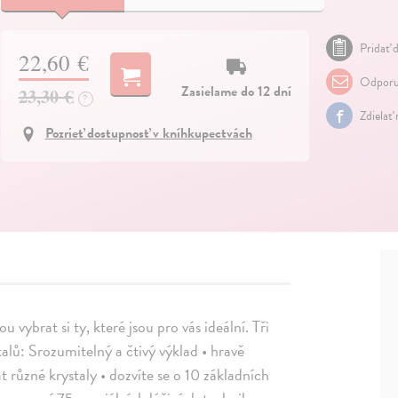
Pridať d
22,60 €
Odporu
Zasielame do 12 dní
23,30 €
?
Zdielať
Pozrieť dostupnosť v kníhkupectvách
ybrat si ty, které jsou pro vás ideální. Tři
lů: Srozumitelný a čtivý výklad • hravě
t různé krystaly • dozvíte se o 10 základních