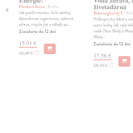
Energie!
Voda zdravá, l
životadárná
Flecková Anne
| Kniha
Jak posílit imunitu, léčit záněty,
Batmanghelidj F.
| Kn
detoxikovat organismus, uzdravit
Průkopnický lékař a uz
střeva, chytře jíst a odhalit po...
autor knihy Jak vaše těl
vodě (Your Body’s Many
Zasielame do 12 dní
o
Wate...
15,91 €
Zasielame do 12 dní
16,40 €
?
17,56 €
18,10 €
?