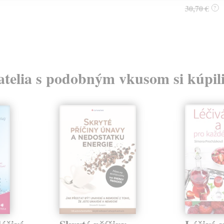
30,70 €
?
atelia s podobným vkusom si kúpili