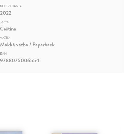
ROK VYDANIA
2022
JAZYK
Čeština
VÄZBA
Mäkká väzba / Paperback
EAN
9788075006554