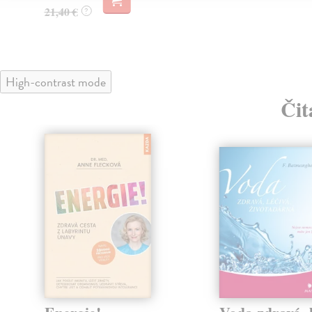
21,40 €
?
High-contrast mode
Čit