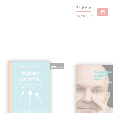
23,66 €
24,90 €
?
novinka