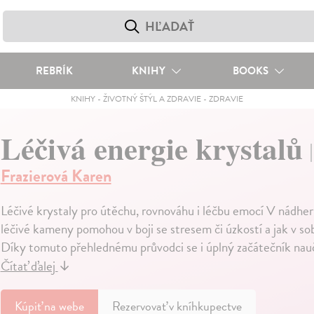
REBRÍK
KNIHY
BOOKS
KNIHY
-
ŽIVOTNÝ ŠTÝL A ZDRAVIE
-
ZDRAVIE
Léčivá energie krystalů
Frazierová Karen
Léčivé krystaly pro útěchu, rovnováhu i léčbu emocí V nádhern
léčivé kameny pomohou v boji se stresem či úzkostí a jak v sobě
Díky tomuto přehlednému průvodci se i úplný začátečník naučí 
Čítať ďalej
↓
Kúpiť
na webe
Rezervovať v kníhkupectve