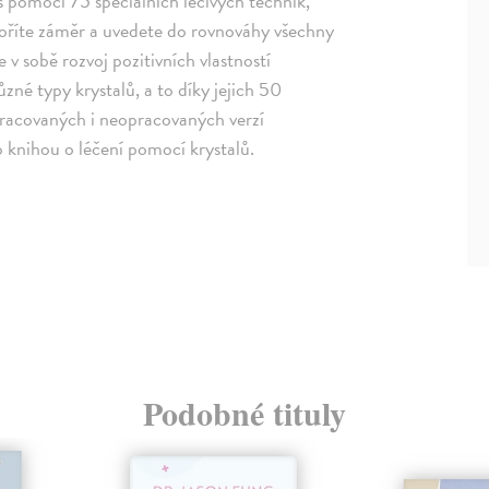
 s pomocí 75 speciálních léčivých technik,
tvoříte záměr a uvedete do rovnováhy všechny
v sobě rozvoj pozitivních vlastností
zné typy krystalů, a to díky jejich 50
opracovaných i neopracovaných verzí
o knihou o léčení pomocí krystalů.
Podobné tituly