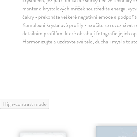
krystalech, jež patří do každé sbírky Léčivé techniky •
manter a krystalových mřížek soustředíte energii, vy
čakry • překonáte veškeré negativní emoce a podpoříte 
Komplexní krystalové profily • naučíte se rozeznávat rů
detailním profilům, které obsahují fotografie jejich 
Harmonizujte a uzdravte své tělo, ducha i mysl s tout
High-contrast mode