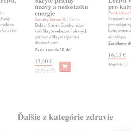
éčivá,
Skryté příčiny
Léčivá v
únavy a nedostatku
pro kaž
energie
iha
Procházková
návaný
Seznamte se s
Gundry Steven R.
| Kniha
o volá po
praktickým v
Doktor Steven Gundry, autor
 Cries for
bylin, ovoce a
knih Skryté nebezpečí zdravých
zahrádky,...
potravin a Skryté tajemství
dlouhověkosti...
Zasielame d
Zasielame do 10 dní
16,13 €
13,30 €
16,63 €
?
13,71 €
?
Ďalšie z kategórie zdravie