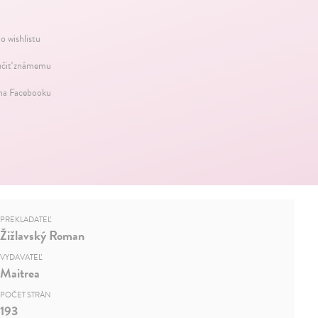
o wishlistu
čiť známemu
 na Facebooku
PREKLADATEĽ
Žižlavský Roman
VYDAVATEĽ
Maitrea
POČET STRÁN
193