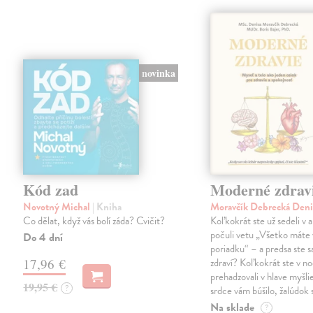
novinka
Kód zad
Moderné zdrav
Novotný Michal
| Kniha
Moravčík Debrecká Den
Co dělat, když vás bolí záda? Cvičit?
Koľkokrát ste už sedeli v 
počuli vetu „Všetko máte 
Do 4 dní
poriadku“ – a predsa ste sa
17,96 €
zdraví? Koľkokrát ste v no
prehadzovali v hlave myšli
19,95 €
?
srdce vám búšilo, žalúdok s
Na sklade
?