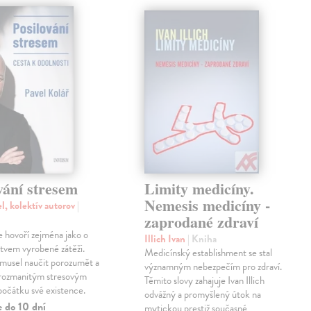
vání stresem
Limity medicíny.
Nemesis medicíny -
l, kolektív autorov
|
zaprodané zdraví
e hovoří zejména jako o
Illich Ivan
| Kniha
stvem vyrobené zátěži.
Medicínský establishment se stal
 musel naučit porozumět a
významným nebezpečím pro zdraví.
 rozmanitým stresovým
Těmito slovy zahajuje Ivan Illich
počátku své existence.
odvážný a promyšlený útok na
e do 10 dní
mytickou prestiž současné