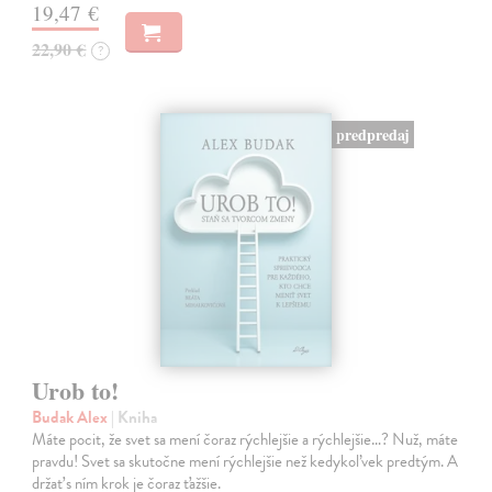
19,47 €
22,90 €
?
predpredaj
Urob to!
Budak Alex
| Kniha
Máte pocit, že svet sa mení čoraz rýchlejšie a rýchlejšie…? Nuž, máte
pravdu! Svet sa skutočne mení rýchlejšie než kedykoľvek predtým. A
držať s ním krok je čoraz ťažšie.