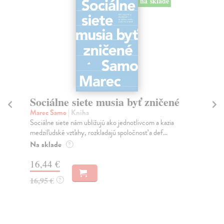
na sklade
Sociálne siete musia byť zničené
S
K
Marec Samo
| Kniha
Sociálne siete nám ubližujú ako jednotlivcom a kazia
Mik
medziľudské vzťahy, rozkladajú spoločnosť a def...
Mon
o k
Na sklade
?
Na
16,44 €
23
16,95 €
?
24