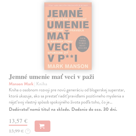
Jemné umenie mať veci v paži
Manson Mark
| Kniha
Kniha o osobnom rozvoji pre novú generáciu od blogerskej superstar,
ktorá ukazuje, ako sa prestať riadiť pravidlami pozitívneho myslenia a
nájsť svoj vlastný spôsob spokojného života podľa toho, čo je…
Dodávateľ nemá titul na sklade. Dodanie do cca. 30 dní.
13,57 €
13,99 €
?