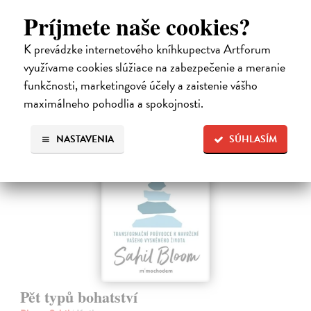
Strávila som roky vo väzení, žila som v zajatí výkonu. Vlastnú hodnotu
som nachádzala v tom, koľko toho zvládnem.
Príjmete naše cookies?
Dodávateľ nemá titul na sklade. Dodanie do cca. 30 dní.
K prevádzke internetového kníhkupectva Artforum
13,29 €
využívame cookies slúžiace na zabezpečenie a meranie
13,99 €
?
funkčnosti, marketingové účely a zaistenie vášho
maximálneho pohodlia a spokojnosti.
NASTAVENIA
SÚHLASÍM
Pět typů bohatství