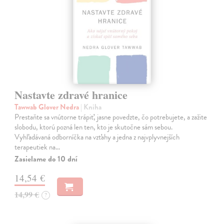
Nastavte zdravé hranice
Tawwab Glover Nedra
| Kniha
Prestaňte sa vnútorne trápiť, jasne povedzte, čo potrebujete, a zažite
slobodu, ktorú pozná len ten, kto je skutočne sám sebou.
Vyhľadávaná odborníčka na vzťahy a jedna z najvplyvnejších
terapeutiek na…
Zasielame do 10 dní
14,54 €
14,99 €
?