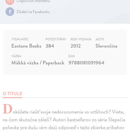
Odporučiť známemu
Zdielať na Facebooku
VYDAVATEĽ
POČET STRÁN
ROK VYDANIA
JAZYK
Eastone Books
384
2012
Slovenčina
VÄZBA
EAN
Mäkká väzba / Paperback
9788081091964
O TITULE
D
okážete riešiť svoje nedorozumenia vo vzťahoch? Viete,
na čom skutočne záleží? Autori bestsellerov zo série Slepačia
polievka pre dušu vám dajú odpoveď v tejto zbierke príbehov