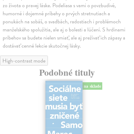
zo života o pravej láske. Podeliasa s vami o povzbudivé,
humorné i dojemné príbehy o prvých stretnutiach a
ponukách na sobáš, o svadbách, radostiach i problémoch
manželského spolužitia, ale aj o bolesti a lúčení. S hrdinami
príbehov sa budete nielen smiať, ale aj prežívať ich zápasy a
dostávať cenné lekcie skutočnej lásky.
High-contrast mode
Podobné tituly
na sklade