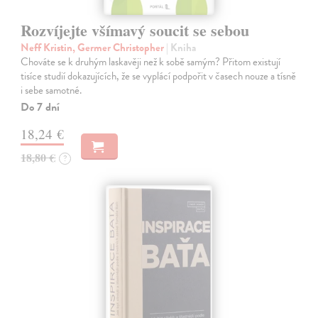
Rozvíjejte všímavý soucit se sebou
Neff Kristin, Germer Christopher
| Kniha
Chováte se k druhým laskavěji než k sobě samým? Přitom existují
tisíce studií dokazujících, že se vyplácí podpořit v časech nouze a tísně
i sebe samotné.
Do 7 dní
18,24 €
18,80 €
?