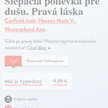
Slepačia polievka pre
dušu. Pravá láska
Canfield Jack
,
Hansen Mark V.
,
Newmarková Ann
Túžite po pravej láske? Poznáte tajomstvo šťastného
manželstva?
Čítať ďalej
↓
Kúpiť
Rezervovať v kníhkupectve
titul je vypredaný
9,99 €
Pridať do wishlistu