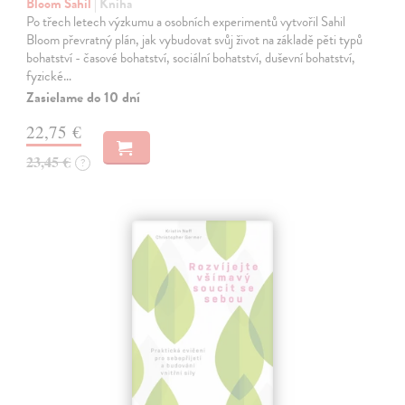
Bloom Sahil
| Kniha
Po třech letech výzkumu a osobních experimentů vytvořil Sahil
Bloom převratný plán, jak vybudovat svůj život na základě pěti typů
bohatství - časové bohatství, sociální bohatství, duševní bohatství,
fyzické…
Zasielame do 10 dní
22,75 €
23,45 €
?