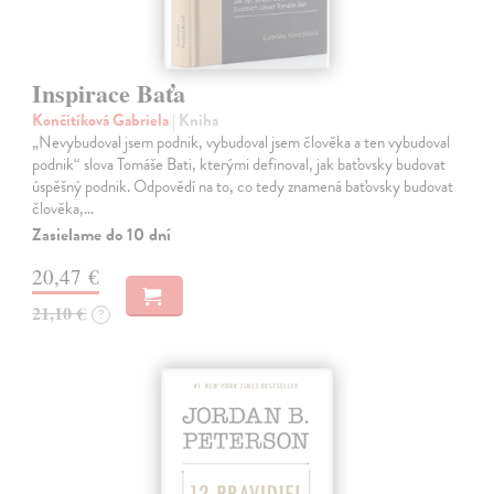
Inspirace Baťa
Končitíková Gabriela
| Kniha
„Nevybudoval jsem podnik, vybudoval jsem člověka a ten vybudoval
podnik“ slova Tomáše Bati, kterými definoval, jak baťovsky budovat
úspěšný podnik. Odpovědí na to, co tedy znamená baťovsky budovat
člověka,…
Zasielame do 10 dní
20,47 €
21,10 €
?