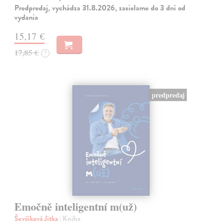
Predpredaj, vychádza 31.8.2026, zasielame do 3 dní od
vydania
15,17 €
17,85 €
?
predpredaj
Emočně inteligentní m(už)
Ševčíková Jitka
| Kniha