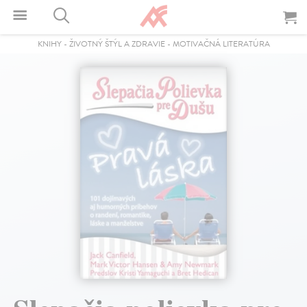
KNIHY
-
ŽIVOTNÝ ŠTÝL A ZDRAVIE
-
MOTIVAČNÁ LITERATÚRA