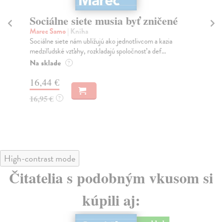
Sociálne siete musia byť zničené
S
K
Marec Samo
| Kniha
Sociálne siete nám ubližujú ako jednotlivcom a kazia
Mik
medziľudské vzťahy, rozkladajú spoločnosť a def...
Mon
o k
Na sklade
?
Na
16,44 €
23
16,95 €
?
24
High-contrast mode
Čitatelia s podobným vkusom si
kúpili aj: