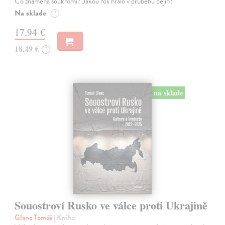
Co znamená soukromí? Jakou roli hrálo v průběhu dějin?
Na sklade
?
17,94 €
18,49 €
?
na sklade
Souostroví Rusko ve válce proti Ukrajině
Glanc Tomáš
| Kniha