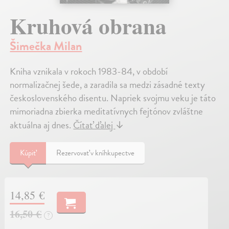
Kruhová obrana
Šimečka Milan
Kniha vznikala v rokoch 1983-84, v období
normalizačnej šede, a zaradila sa medzi zásadné texty
československého disentu. Napriek svojmu veku je táto
mimoriadna zbierka meditatívnych fejtónov zvláštne
aktuálna aj dnes.
Čítať ďalej
↓
Kúpiť
Rezervovať v kníhkupectve
14,85 €
16,50 €
?