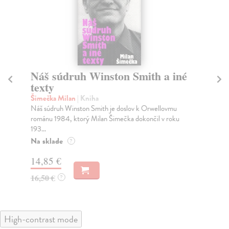
Náš súdruh Winston Smith a iné
V
texty
Ši
Spo
Šimečka Milan
| Kniha
Šim
Náš súdruh Winston Smith je doslov k Orwellovmu
prib
románu 1984, ktorý Milan Šimečka dokončil v roku
193...
Na
Na sklade
?
14
14,85 €
16
16,50 €
?
High-contrast mode