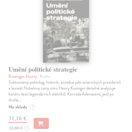
Umění politické strategie
Kissinger Henry
| Kniha
Světoznámý politolog, historik, poradce pěti amerických prezidentů
a laureát Nobelovy ceny míru Henry Kissinger detailně analyzuje
kariéru šesti legendárních státníků: Konrada Adenauera, jenž po
druhé…
Na sklade
?
31,16 €
32,80 €
?