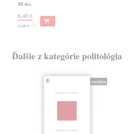
17
30 dní.
17
6,40 €
6,60 €
?
Ďalšie z kategórie politológia
novinka