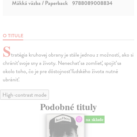
Mäkká väzba / Paperback
9788089008834
O TITULE
S
tratégia kruhovej obrany je stále jednou z možností, ako si
chrániť svoje sny a životy. Nenechať sa zomlieť, spojiť sa
okolo toho, čo je pre dôstojnosť ľudského života nutné
ubrániť.
High-contrast mode
Podobné tituly
na sklade