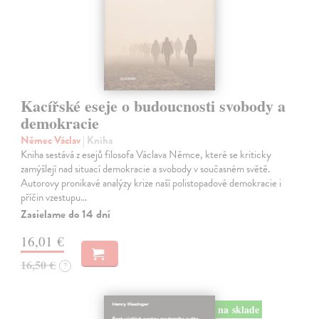
Kacířské eseje o budoucnosti svobody a
demokracie
Němec Václav
| Kniha
Kniha sestává z esejů filosofa Václava Němce, které se kriticky
zamýšlejí nad situací demokracie a svobody v současném světě.
Autorovy pronikavé analýzy krize naší polistopadové demokracie i
příčin vzestupu…
Zasielame do 14 dní
16,01 €
16,50 €
?
na sklade