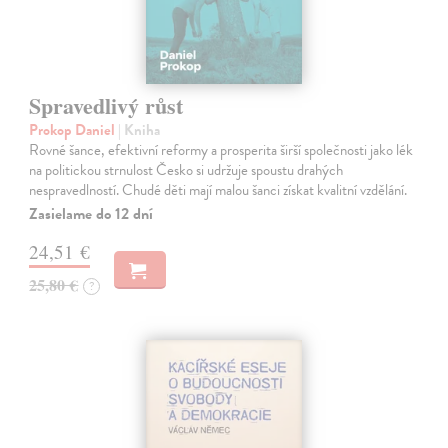
Spravedlivý růst
Prokop Daniel
| Kniha
Rovné šance, efektivní reformy a prosperita širší společnosti jako lék
na politickou strnulost Česko si udržuje spoustu drahých
nespravedlností. Chudé děti mají malou šanci získat kvalitní vzdělání.
Zasielame do 12 dní
24,51 €
25,80 €
?