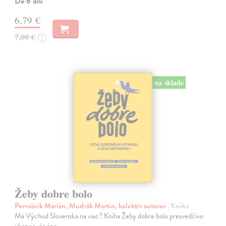
Do 6 dní
6,79 €
7,00 €
?
na sklade
Žeby dobre bolo
Porvažník Marián, Mudrák Martin, kolektív autorov
| Kniha
Má Východ Slovenska na viac? Kniha Žeby dobre bolo presvedčivo
ukazuje, že áno.