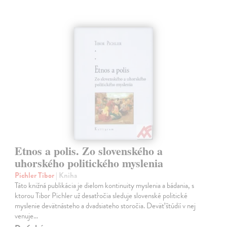
Etnos a polis. Zo slovenského a
uhorského politického myslenia
Pichler Tibor
| Kniha
Táto knižná publikácia je dielom kontinuity myslenia a bádania, s
ktorou Tibor Pichler už desaťročia sleduje slovenské politické
myslenie devätnásteho a dvadsiateho storočia. Deväť štúdií v nej
venuje…