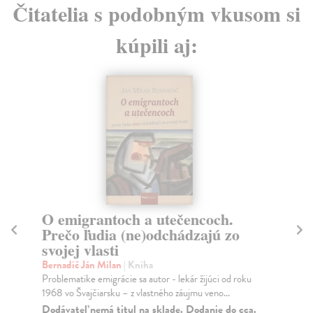
Čitatelia s podobným vkusom si
kúpili aj:
O emigrantoch a utečencoch.
T
Prečo ľudia (ne)odchádzajú zo
Ra
svojej vlasti
Ott
psy
Bernadič Ján Milan
| Kniha
spo
Problematike emigrácie sa autor - lekár žijúci od roku
Na
1968 vo Švajčiarsku – z vlastného záujmu veno...
Dodávateľ nemá titul na sklade. Dodanie do cca.