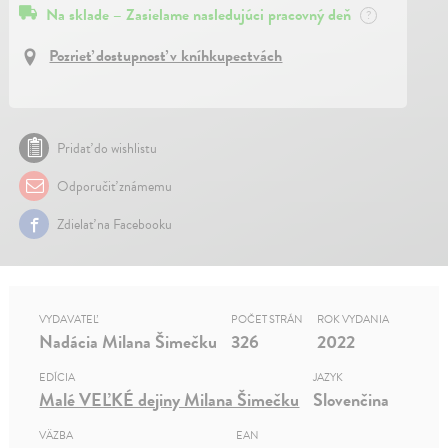
Na sklade – Zasielame nasledujúci pracovný deň
?
Pozrieť dostupnosť v kníhkupectvách
Pridať do wishlistu
Odporučiť známemu
Zdielať na Facebooku
VYDAVATEĽ
POČET STRÁN
ROK VYDANIA
Nadácia Milana Šimečku
326
2022
EDÍCIA
JAZYK
Malé VEĽKÉ dejiny Milana Šimečku
Slovenčina
VÄZBA
EAN