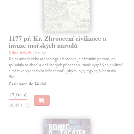
1177 př. Kr. Zhroucení civilizace a
invaze mořských národů
Cline Eric H.
| Kniha
Kniha amerického archeologa a historika je pátráním po tom, co
způsobilo oslabení a v některých případech i zánik vyspělých civilizací
a měst ve východním Středomoří, jakými byly Egypt, Chetitská
říše…
Zasielame do 14 dní
17,94 €
18,49 €
?