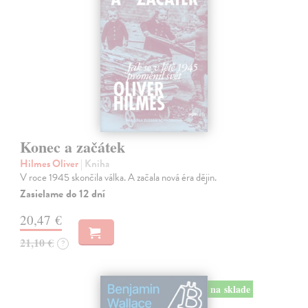
Konec a začátek
Hilmes Oliver
| Kniha
V roce 1945 skončila válka. A začala nová éra dějin.
Zasielame do 12 dní
20,47 €
21,10 €
?
na sklade