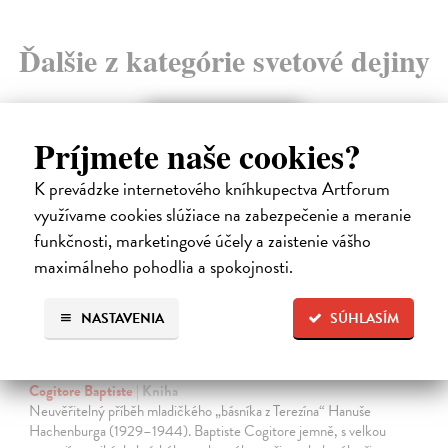
Ďalšie z kategórie svetové dejiny
novinka
Príjmete naše cookies?
K prevádzke internetového kníhkupectva Artforum
využívame cookies slúžiace na zabezpečenie a meranie
funkčnosti, marketingové účely a zaistenie vášho
maximálneho pohodlia a spokojnosti.
NASTAVENIA
SÚHLASÍM
Chlapec kometa
Cogitore Baptiste
| Kniha
Neuvěřitelný příběh mladičkého „básníka z Terezína“ Hanuše
Hachenburga (1929–1944). Baptiste Cogitore jemně, s velkou