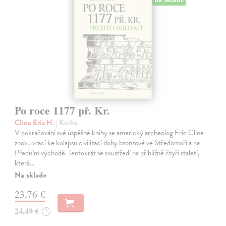
Po roce 1177 př. Kr.
Cline Eric H.
| Kniha
V pokračování své úspěšné knihy se americký archeolog Eric Cline
znovu vrací ke kolapsu civilizací doby bronzové ve Středomoří a na
Předním východě. Tentokrát se soustředí na přibližně čtyři staletí,
která…
Na sklade
23,76 €
24,49 €
?