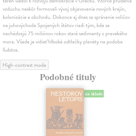
terén viedol k rozvoju demokracie v Grécku. Vzorce prúdenia
vzduchu neskôr formovali vývoj objavovania nových krajín,
kolonizácie a obchodu. Dokonca aj dnes sa správanie voličov
na juhovýchode Spojených štátov riadi tým, kde sa
nachádzajú 75 miliónov rokov staré sedimenty z pravekého
mora. Všade je vidieť hlboké odtlačky planéty na podobe
ľudstva.
High-contrast mode
Podobné tituly
na sklade