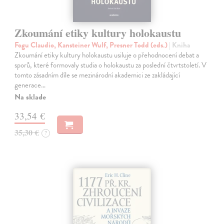
Zkoumání etiky kultury holokaustu
Fogu Claudio, Kansteiner Wulf, Presner Todd (eds.)
| Kniha
Zkoumání etiky kultury holokaustu usiluje o přehodnocení debat a
sporů, které formovaly studia o holokaustu za poslední čtvrtstoletí. V
tomto zásadním díle se mezinárodní akademici ze zakládající
generace…
Na sklade
33,54 €
35,30 €
?