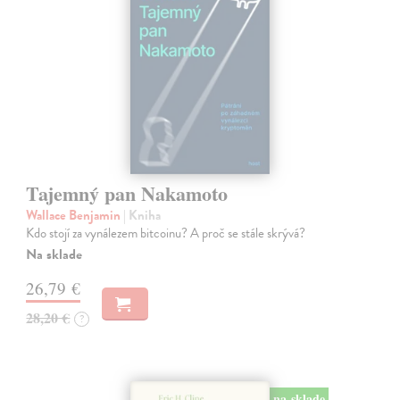
Tajemný pan Nakamoto
Wallace Benjamin
| Kniha
Kdo stojí za vynálezem bitcoinu? A proč se stále skrývá?
Na sklade
26,79 €
28,20 €
?
na sklade