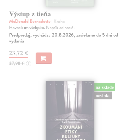
Výstup z tieňa
McDonald Bernadette
| Kniha
Hovorili im všelijako. Napríklad nosiči.
Predpredaj, vychádza 20.8.2026, zasielame do 5 dní od
vydania
23,72 €
27,90 €
?
na sklade
novinka