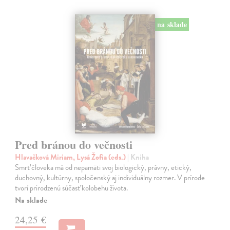
na sklade
Pred bránou do večnosti
Hlavačková Miriam, Lysá Žofia (eds.)
| Kniha
Smrť človeka má od nepamäti svoj biologický, právny, etický,
duchovný, kultúrny, spoločenský aj individuálny rozmer. V prírode
tvorí prirodzenú súčasť kolobehu života.
Na sklade
24,25 €