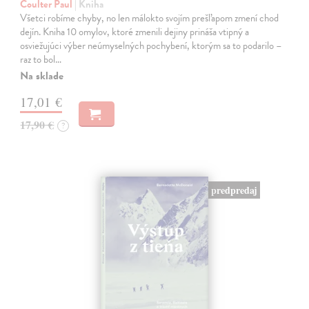
Coulter Paul
| Kniha
Všetci robíme chyby, no len málokto svojím prešľapom zmení chod
dejín. Kniha 10 omylov, ktoré zmenili dejiny prináša vtipný a
osviežujúci výber neúmyselných pochybení, ktorým sa to podarilo –
raz to bol…
Na sklade
17,01 €
17,90 €
?
predpredaj