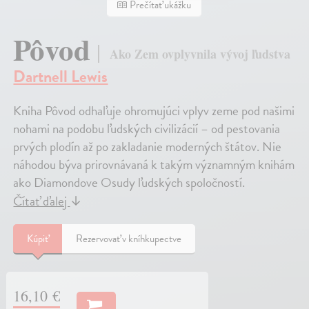
Prečítať ukážku
Pôvod
Ako Zem ovplyvnila vývoj ľudstva
Dartnell Lewis
Kniha Pôvod odhaľuje ohromujúci vplyv zeme pod našimi
nohami na podobu ľudských civilizácií – od pestovania
prvých plodín až po zakladanie moderných štátov. Nie
náhodou býva prirovnávaná k takým významným knihám
ako Diamondove Osudy ľudských spoločností.
Čítať ďalej
↓
Kúpiť
Rezervovať v kníhkupectve
16,10 €