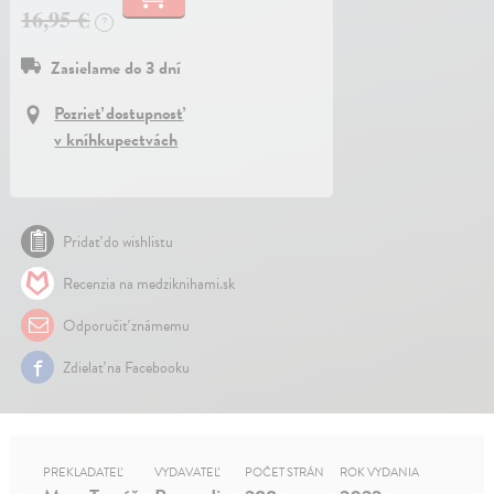
16,95 €
?
Zasielame do 3 dní
Pozrieť dostupnosť
v kníhkupectvách
Pridať do wishlistu
Recenzia na medziknihami.sk
Odporučiť známemu
Zdielať na Facebooku
PREKLADATEĽ
VYDAVATEĽ
POČET STRÁN
ROK VYDANIA