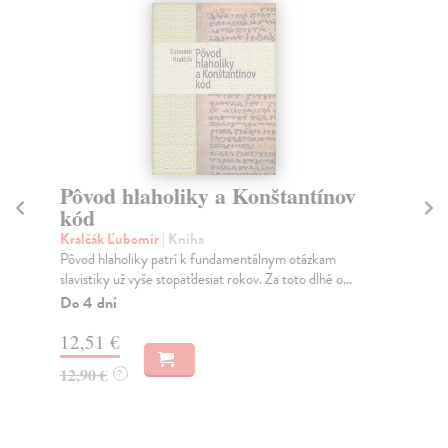
Pôvod hlaholiky a Konštantínov
N
kód
Or
Orw
Kralčák Ľubomír
| Kniha
poh
Pôvod hlaholiky patrí k fundamentálnym otázkam
slavistiky už vyše stopäťdesiat rokov. Za toto dlhé o...
Do
Do 4 dní
12
12,51 €
12
12,90 €
?