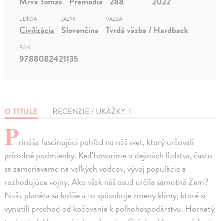
Mrva Tomáš
Premedia
288
2022
EDÍCIA
JAZYK
VÄZBA
Civilizácia
Slovenčina
Tvrdá väzba / Hardback
EAN
9788082421135
O TITULE
RECENZIE / UKÁŽKY
1
P
rináša fascinujúci pohľad na náš svet, ktorý určovali
prírodné podmienky. Keď hovoríme o dejinách ľudstva, často
sa zameriavame na veľkých vodcov, vývoj populácie a
rozhodujúce vojny. Ako však náš osud určila samotná Zem?
Naša planéta sa kolíše a to spôsobuje zmeny klímy, ktoré si
vynútili prechod od kočovania k poľnohospodárstvu. Hornatý