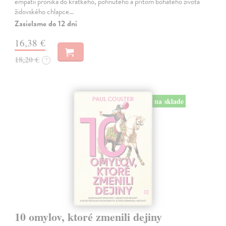
empatií proniká do krátkého, pohnutého a přitom bohatého života
židovského chlapce…
Zasielame do 12 dní
16,38 €
18,20 €
?
na sklade
10 omylov, ktoré zmenili dejiny