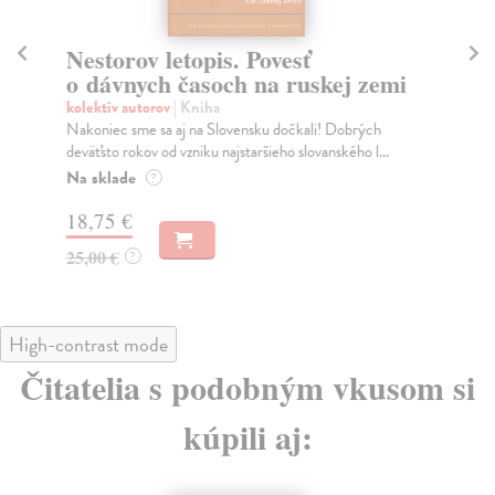
Nestorov letopis. Povesť
Er
o dávnych časoch na ruskej zemi
Fra
Izr
kolektív autorov
| Kniha
cen
Nakoniec sme sa aj na Slovensku dočkali! Dobrých
deväťsto rokov od vzniku najstaršieho slovanského l...
Na
Na sklade
?
16
18,75 €
16
25,00 €
?
High-contrast mode
Čitatelia s podobným vkusom si
kúpili aj: