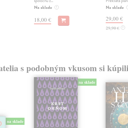
spoločnú z...
Prekliata plané
Na sklade
Na sklade
?
29,00 €
18,00 €
29,90 €
?
atelia s podobným vkusom si kúpili
na sklade
na sklade