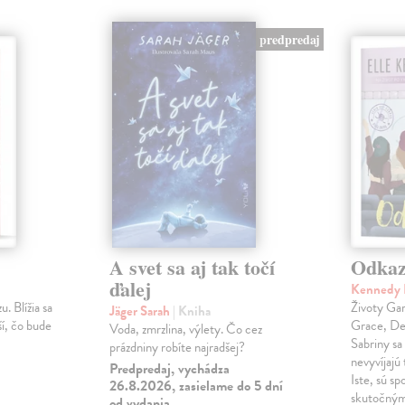
predpredaj
A svet sa aj tak točí
Odka
ďalej
Kennedy 
u. Blížia sa
Životy Gar
Jäger Sarah
| Kniha
ší, čo bude
Grace, Dea
Voda, zmrzlina, výlety. Čo cez
Sabriny sa
prázdniny robíte najradšej?
nevyvíjajú 
Predpredaj, vychádza
Iste, sú sp
26.8.2026, zasielame do 5 dní
skutočným
od vydania