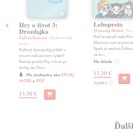
Lebopreto
Hry o život 3:
Drozdajka
Hvorecký Michal
| Kn
Keď sa narodí malá Alm
Collins Suzanne
| Elektronická
Martinov svet sa prevrá
kniha
Spolu so sestrou Editou 
Kultový dystopický príbeh v
na živ...
novom exkluzívnom vydaní!
Na sklade
Katniss prežila Hry o život po
?
druhý raz. No s...
13,30 €
Na stiahnutie ako
EPUB
,
MOBI
a
PDF
14,00 €
?
13,30 €
Ďalš