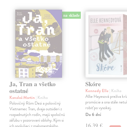
na sklade
Ja, Tran a všetko
Skóre
ostatné
Kennedy Elle
| Kniha
Allie Hayesová prežíva kríz
Kanaloš Martin
| Kniha
promócie a ona stále netu
Polovičný Róm Dezi a polovičný
robiť po vysokej.
Vietnamec Tran, dvaja outsideri z
Do 6 dní
rozpadnutých rodín, majú spoločnú
záľubu v pozorovaní oblohy. Kým si
16,39 €
ich spolužiaci z malomestského