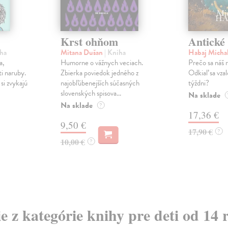
Krst ohňom
Antické
iha
Mitana Dušan
| Kniha
Habaj Micha
a,
Humorne o vážnych veciach.
Prečo sa náš r
ti naruby.
Zbierka poviedok jedného z
Odkiaľ sa vza
si zvykajú
najobľúbenejších súčasných
týždni?
slovenských spisova...
Na sklade
Na sklade
?
17,36 €
9,50 €
17,90 €
?
10,00 €
?
ie z kategórie knihy pre deti od 14 