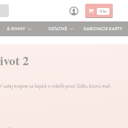
0 ks
E-KNIHY
OSTATNÉ
DAROVACIE KARTY
ivot 2
celej krajine sa šepká o rebélii proti Sídlu, ktorú mali