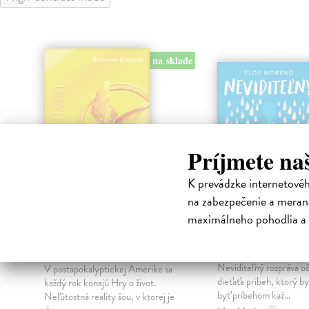
na sklade
Príjmete na
K prevádzke internetové
na zabezpečenie a merani
maximálneho pohodlia a 
Hry o život - Hry o
Neviditeľný
život 1
Moreno Eloy
| Kniha
Dojemné, emotívne, iné
Collins Suzanne
| Kniha
Neviditeľný rozpráva o
V postapokalyptickej Amerike sa
dieťaťa príbeh, ktorý b
každý rok konajú Hry o život.
byť príbehom kaž...
Neľútostná reality šou, v ktorej je