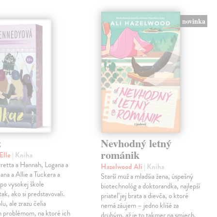
novinka
z
Nevhodný letný
románik
Elle
| Kniha
retta a Hannah, Logana a
Hazelwood Ali
| Kniha
na a Allie a Tuckera a
Starší muž a mladšia žena, úspešný
 po vysokej škole
biotechnológ a doktorandka, najlepší
tak, ako si predstavovali.
priateľ jej brata a dievča, o ktoré
olu, ale zrazu čelia
nemá záujem – jedno klišé za
 problémom, na ktoré ich
druhým, až je to takmer na smiech.