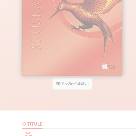
Prečítať ukážku
O TITULE