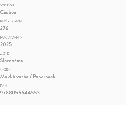
VYDAVATEĽ
Cooboo
POČET STRÁN
376
ROK VYDANIA
2025
JAZYK
Slovenčina
VÄZBA
Mäkká väzba / Paperback
EAN
9788056644553