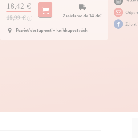
Pridať 
18,42 €
Odporu
Zasielame do 14 dní
18,99 €
?
Zdielať
Pozrieť dostupnosť v kníhkupectvách