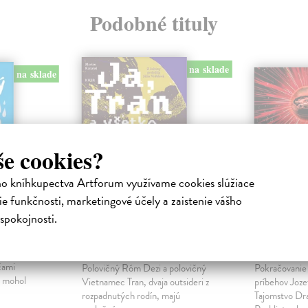
Podobné tituly
na sklade
na sklade
še cookies?
ho kníhkupectva Artforum využívame cookies slúžiace
e funkčnosti, marketingové účely a zaistenie vášho
spokojnosti.
Ja, Tran a všetko
Prekliat
ostatné
steny
...
Kanaloš Martin
| Kniha
Škvarka Mat
čami
Polovičný Róm Dezi a polovičný
Pokračovanie 
y mohol
Vietnamec Tran, dvaja outsideri z
príbehov Joze
rozpadnutých rodín, majú
Tajomstvo Dra