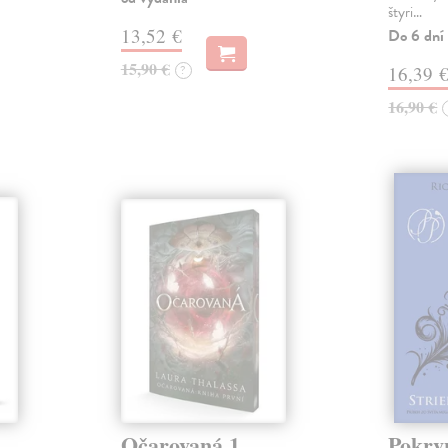
štyri…
13,52 €
Do 6 dní
15,90 €
?
16,39 
16,90 €
Očarovaná 1
Pokrvn