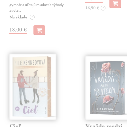
gymnázia užívajú mladosť a výhody
16,90 €
?
života…
Na sklade
?
18,00 €
Cieľ
Vražda medzi