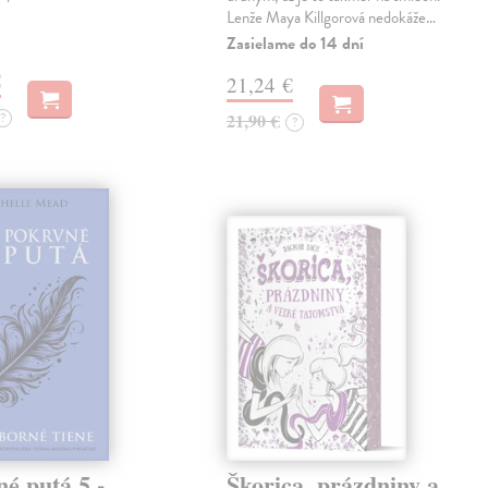
Lenže Maya Killgorová nedokáže…
Zasielame do 14 dní
€
21,24 €
?
21,90 €
?
é putá 5 -
Škorica, prázdniny a