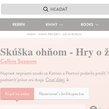
REBRÍK
KNIHY
BOOKS
KNIHY
-
KNIHY PRE DETI
-
OD 14 ROKOV
Skúška ohňom - Hry o ž
Collins Suzanne
Napriek nepriazni osudu sa Katniss a Peetovi podarilo prežiť. V 
podnietiť práve oni dvaja.
Čítať ďalej
↓
Kúpiť
na webe
Rezervovať v kníhkupectve