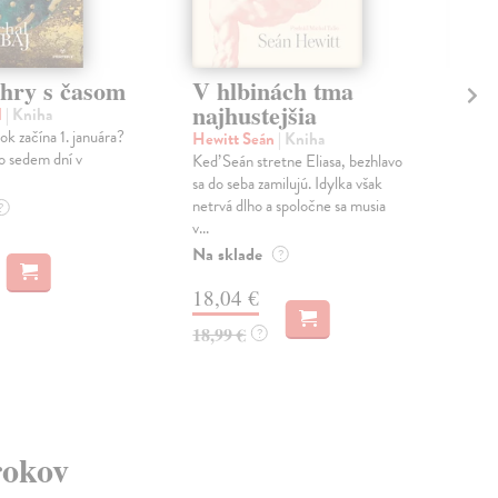
 hry s časom
V hlbinách tma
Hr
najhustejšia
ži
l
| Kniha
ok začína 1. januára?
Hewitt Seán
| Kniha
Col
lo sedem dní v
Keď Seán stretne Eliasa, bezhlavo
V p
sa do seba zamilujú. Idylka však
každ
netrvá dlho a spoločne sa musia
Neľú
?
v...
dv...
Na sklade
Na 
?
18,04 €
18
18,99 €
18,
?
rokov