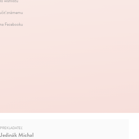
do wishlistu
čiť známemu
 na Facebooku
PREKLADATEĽ
Jedinák Michal