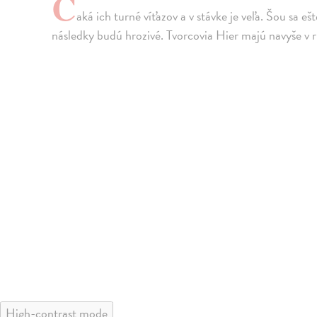
Č
aká ich turné víťazov a v stávke je veľa. Šou sa e
následky budú hrozivé. Tvorcovia Hier majú navyše v 
High-contrast mode