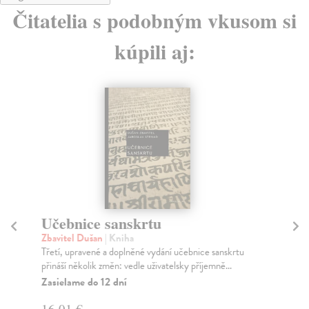
Čitatelia s podobným vkusom si
kúpili aj:
Učebnice sanskrtu
10
Il
Zbavitel Dušan
| Kniha
Třetí, upravené a doplněné vydání učebnice sanskrtu
Li
přináší několik změn: vedle uživatelsky příjemně...
Pra
uče
Zasielame do 12 dní
Za
16,01 €