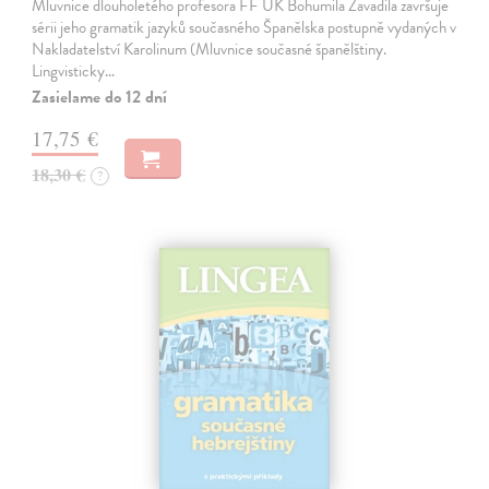
Mluvnice dlouholetého profesora FF UK Bohumila Zavadila završuje
sérii jeho gramatik jazyků současného Španělska postupně vydaných v
Nakladatelství Karolinum (Mluvnice současné španělštiny.
Lingvisticky…
Zasielame do 12 dní
17,75 €
18,30 €
?