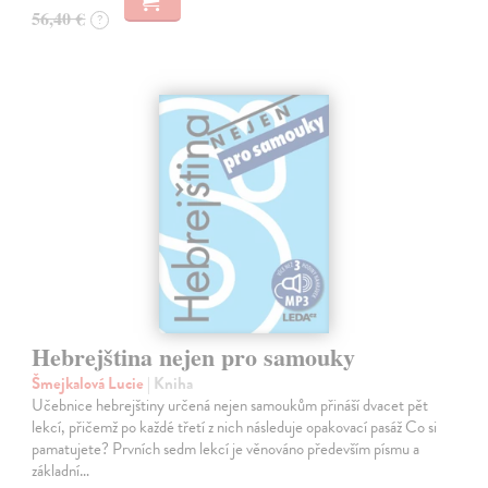
56,40 €
?
Hebrejština nejen pro samouky
Šmejkalová Lucie
| Kniha
Učebnice hebrejštiny určená nejen samoukům přináší dvacet pět
lekcí, přičemž po každé třetí z nich následuje opakovací pasáž Co si
pamatujete? Prvních sedm lekcí je věnováno především písmu a
základní…