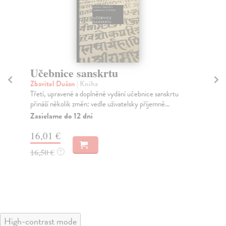
Učebnice sanskrtu
N
ši
Zbavitel Dušan
| Kniha
Třetí, upravené a doplněné vydání učebnice sanskrtu
kol
přináší několik změn: vedle uživatelsky příjemně...
Slo
pok
Zasielame do 12 dní
Za
16,01 €
17
16,50 €
?
18
High-contrast mode