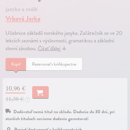
jazyka a reálií
Vrbová Jarka
Učebnice základů norského jazyka. Začátečník se ve 20
lekcích seznámí s výslovností, gramatikou a základní
slovní zásobou.
Čítať ďalej
↓
Kúpiť
Rezervovať v kníhkupectve
10,96 €
11,30 €
?
Dodávateľ nemá titul na sklade. Dodanie do 30 dní, pri
starších tituloch nevieme dodanie garantovať.
Pozrieť dostupnosť v kníhkupectvách