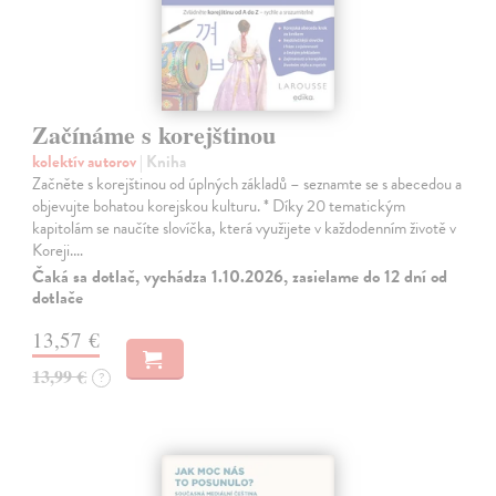
Začínáme s korejštinou
kolektív autorov
| Kniha
Začněte s korejštinou od úplných základů – seznamte se s abecedou a
objevujte bohatou korejskou kulturu. * Díky 20 tematickým
kapitolám se naučíte slovíčka, která využijete v každodenním životě v
Koreji.…
Čaká sa dotlač, vychádza 1.10.2026, zasielame do 12 dní od
dotlače
13,57 €
13,99 €
?