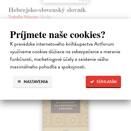
Hebrejsko-slovenský slovník
Trabalka Valerian
| Kniha
Hebrejsko - slovenský slovník, vydanie z roku 1996.
Na sklade
?
Príjmete naše cookies?
30,94 €
K prevádzke internetového kníhkupectva Artforum
31,90 €
využívame cookies slúžiace na zabezpečenie a meranie
?
funkčnosti, marketingové účely a zaistenie vášho
maximálneho pohodlia a spokojnosti.
NASTAVENIA
SÚHLASÍM