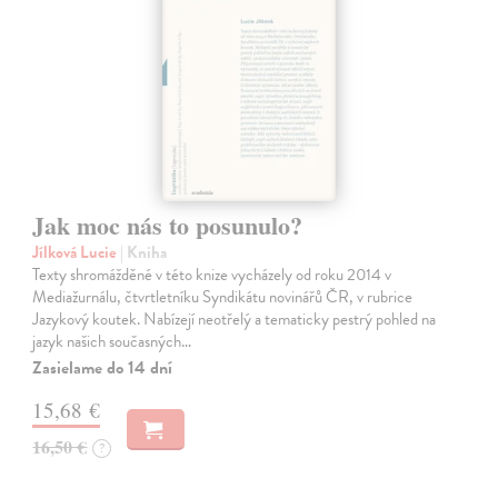
Jak moc nás to posunulo?
Jílková Lucie
| Kniha
Texty shromážděné v této knize vycházely od roku 2014 v
Mediažurnálu, čtvrtletníku Syndikátu novinářů ČR, v rubrice
Jazykový koutek. Nabízejí neotřelý a tematicky pestrý pohled na
jazyk našich současných…
Zasielame do 14 dní
15,68 €
16,50 €
?