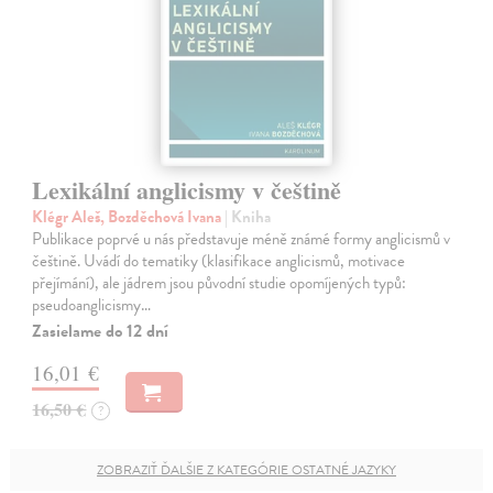
Lexikální anglicismy v češtině
Klégr Aleš, Bozděchová Ivana
| Kniha
Publikace poprvé u nás představuje méně známé formy anglicismů v
češtině. Uvádí do tematiky (klasifikace anglicismů, motivace
přejímání), ale jádrem jsou původní studie opomíjených typů:
pseudoanglicismy…
Zasielame do 12 dní
16,01 €
16,50 €
?
ZOBRAZIŤ ĎALŠIE Z KATEGÓRIE OSTATNÉ JAZYKY