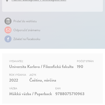
Pridať do wishlistu
Odporučiť známemu
Zdielať na Facebooku
VYDAVATEĽ
POČET STRÁN
Univerzita Karlova / Filozofická fakulta
190
ROK VYDANIA
JAZYK
2022
Čeština, nórčina
VÄZBA
EAN
Mäkká väzba / Paperback
9788075710963