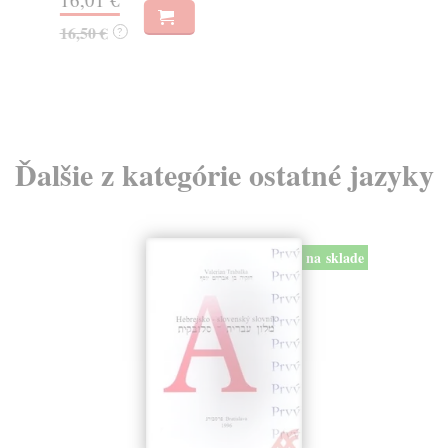
7,
16,50 €
?
7,
Ďalšie z kategórie ostatné jazyky
na sklade