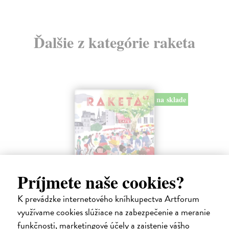
Ďalšie z kategórie raketa
na sklade
Príjmete naše cookies?
Raketa 47/2026
K prevádzke internetového kníhkupectva Artforum
využívame cookies slúžiace na zabezpečenie a meranie
kolektív autorov
| Časopis
Téma: Francie. Kam se ve Francii vydat a co dobrého ochutnat.
funkčnosti, marketingové účely a zaistenie vášho