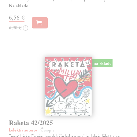
Na sklade
6,56 €
6,90 €
?
na sklade
Raketa 42/2025
kolektív autorov
| Časopis
Téma: Láska Co všechno dokáže láska a proč je dobré dělat to, co