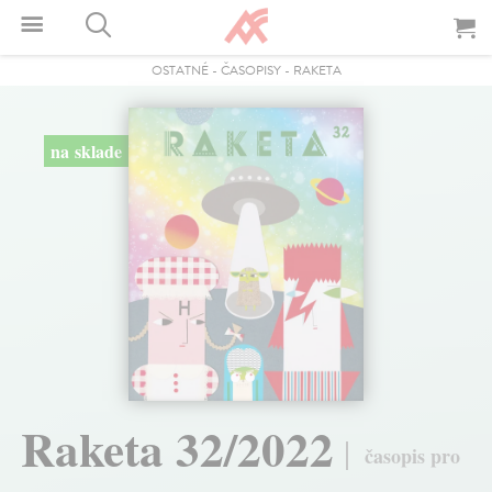
OSTATNÉ
-
ČASOPISY
-
RAKETA
na sklade
Raketa 32/2022
časopis pro