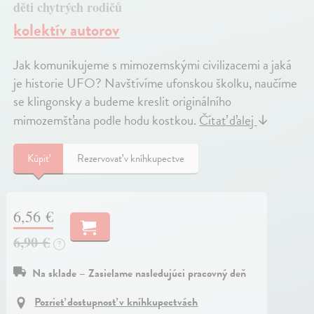
děti chytrých rodičů
kolektív autorov
Jak komunikujeme s mimozemskými civilizacemi a jaká
je historie UFO? Navštívíme ufonskou školku, naučíme
se klingonsky a budeme kreslit originálního
mimozemšťana podle hodu kostkou.
Čítať ďalej
↓
Kúpiť
Rezervovať v kníhkupectve
6,56 €
6,90 €
?
Na sklade – Zasielame nasledujúci pracovný deň
Pozrieť dostupnosť v kníhkupectvách