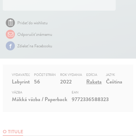
Pridať do wishlistu
Odporučiť známemu
Zdielať na Facebooku
VYDAVATEĽ
POČET STRÁN
ROK VYDANIA
EDÍCIA
JAZYK
Labyrint
56
2022
Raketa
Čeština
VÄZBA
EAN
Mäkká väzba / Paperback
9772336588323
O TITULE