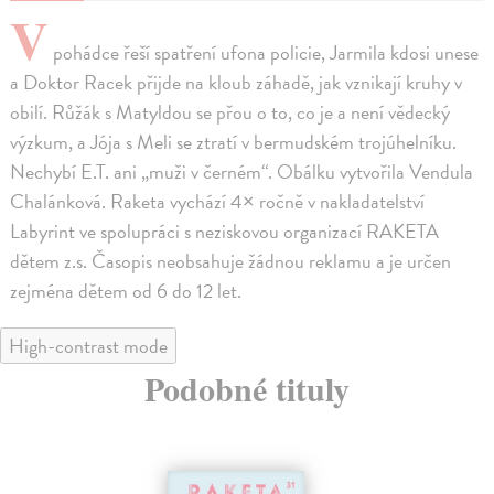
V
pohádce řeší spatření ufona policie, Jarmila kdosi unese
a Doktor Racek přijde na kloub záhadě, jak vznikají kruhy v
obilí. Růžák s Matyldou se přou o to, co je a není vědecký
výzkum, a Jója s Meli se ztratí v bermudském trojúhelníku.
Nechybí E.T. ani „muži v černém“. Obálku vytvořila Vendula
Chalánková. Raketa vychází 4× ročně v nakladatelství
Labyrint ve spolupráci s neziskovou organizací RAKETA
dětem z.s. Časopis neobsahuje žádnou reklamu a je určen
zejména dětem od 6 do 12 let.
High-contrast mode
Podobné tituly