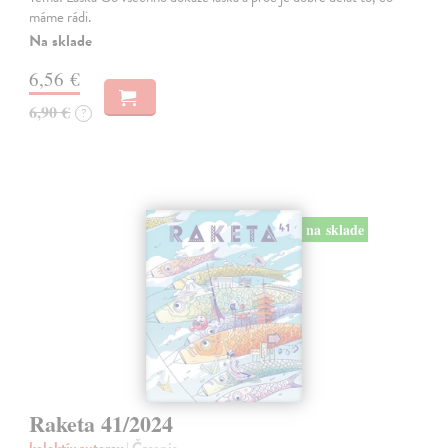
máme rádi.
Na sklade
6,56 €
6,90 €
?
na sklade
Raketa 41/2024
kolektív autorov
| Časopis