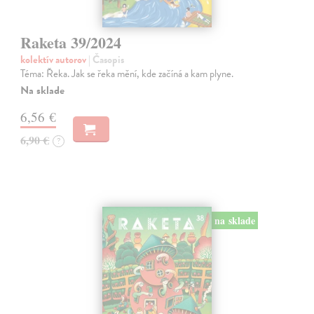
Raketa 39/2024
kolektív autorov
| Časopis
Téma: Řeka. Jak se řeka mění, kde začíná a kam plyne.
Na sklade
6,56 €
6,90 €
?
na sklade