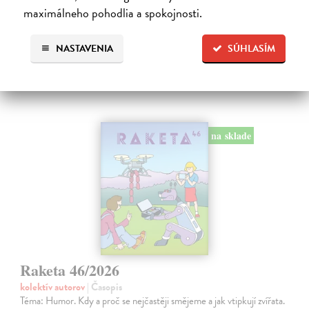
Na sklade
maximálneho pohodlia a spokojnosti.
6,56 €
NASTAVENIA
SÚHLASÍM
6,90 €
?
na sklade
Raketa 46/2026
kolektív autorov
| Časopis
Téma: Humor. Kdy a proč se nejčastěji smějeme a jak vtipkují zvířata.