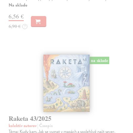
Na sklade
6,56 €
6,90 €
?
na sklade
Raketa 43/2025
kolektív autorov
| Časopis
Téma: Kudy kam. Jak se vyznat v mapách a spolehlivě najít sever.