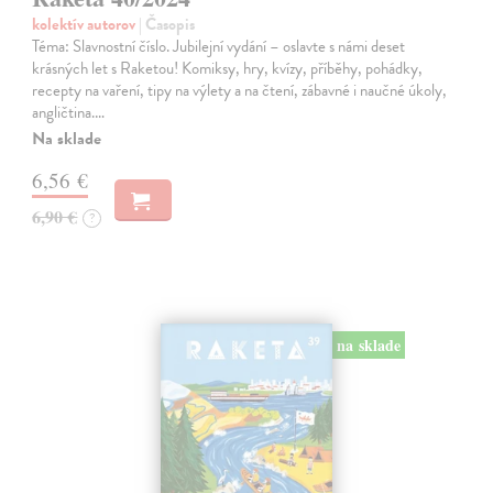
kolektív autorov
| Časopis
Téma: Slavnostní číslo. Jubilejní vydání – oslavte s námi deset
krásných let s Raketou! Komiksy, hry, kvízy, příběhy, pohádky,
recepty na vaření, tipy na výlety a na čtení, zábavné i naučné úkoly,
angličtina.…
Na sklade
6,56 €
6,90 €
?
na sklade