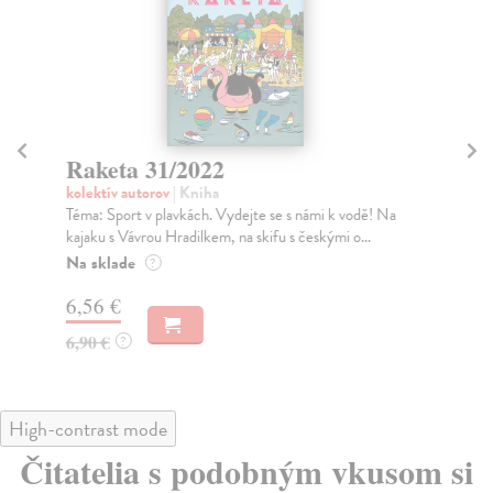
Raketa 31/2022
R
kolektív autorov
| Kniha
kol
Téma: Sport v plavkách. Vydejte se s námi k vodě! Na
Tém
kajaku s Vávrou Hradilkem, na skifu s českými o...
rozs
Na sklade
Na
?
6,56 €
6,
6,90 €
6,
?
High-contrast mode
Čitatelia s podobným vkusom si