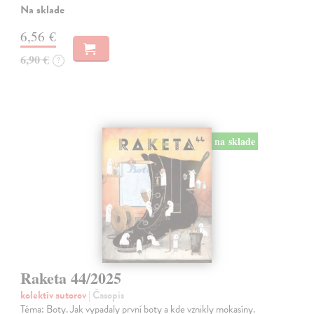
Na sklade
6,56 €
6,90 €
?
na sklade
Raketa 44/2025
kolektív autorov
| Časopis
Téma: Boty. Jak vypadaly první boty a kde vznikly mokasíny.