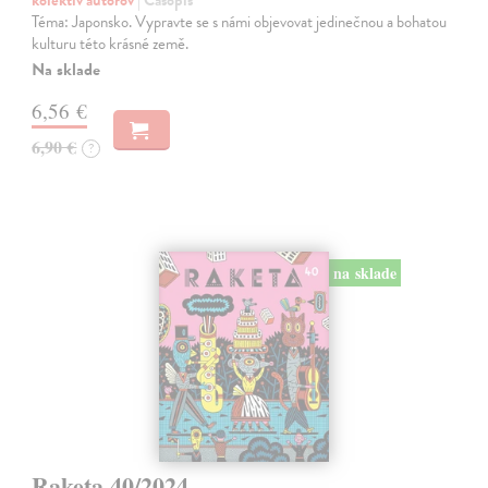
Téma: Japonsko. Vypravte se s námi objevovat jedinečnou a bohatou
kulturu této krásné země.
Na sklade
6,56 €
6,90 €
?
na sklade
Raketa 40/2024