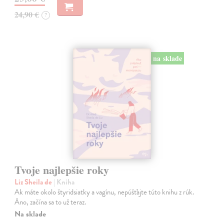
24,90 €
?
na sklade
Tvoje najlepšie roky
Liz Sheila de
| Kniha
Ak máte okolo štyridsiatky a vagínu, nepúšťajte túto knihu z rúk.
Áno, začína sa to už teraz.
Na sklade