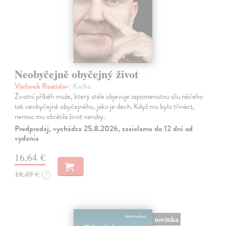
Neobyčejně obyčejný život
Václavek Rostislav
| Kniha
Životní příběh muže, který stále objevuje zapomenutou sílu něčeho
tak neobyčejně obyčejného, jako je dech. Když mu bylo třináct,
nemoc mu obrátila život naruby.
Predpredaj, vychádza 25.8.2026, zasielame do 12 dní od
vydania
16,64 €
18,49 €
?
novinka