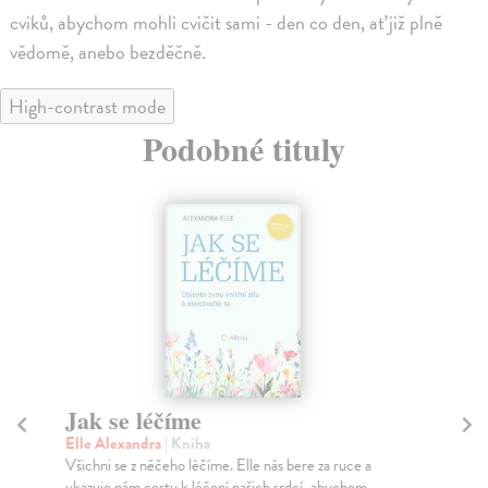
cviků, abychom mohli cvičit sami - den co den, ať již plně
vědomě, anebo bezděčně.
High-contrast mode
Podobné tituly
Jak se léčíme
J
Elle Alexandra
| Kniha
Ho
Všichni se z něčeho léčíme. Elle nás bere za ruce a
Pra
ukazuje nám cestu k léčení našich srdcí, abychom...
str