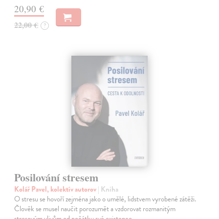
20,90 €
22,00 €
?
Posilování stresem
Kolář Pavel, kolektív autorov
| Kniha
O stresu se hovoří zejména jako o umělé, lidstvem vyrobené zátěži.
Člověk se musel naučit porozumět a vzdorovat rozmanitým
stresovým vlivům od počátku své existence.