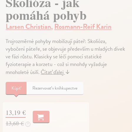
Skolióza - jak
pomáhá pohyb
Larsen Christian
,
Rosmann-Reif Karin
Trojrozměrné pohyby mobilizují páteř: Skolióza,
vybočení páteře, se objevuje především u mladých dívek
ve fázi růstu. Klasicky se léčí pomocí statické
fyzioterapie a korzetu - což si mnohdy vyžaduje
mnoholeté úsilí.
Čítať ďalej
↓
Kúpiť
Rezervovať v kníhkupectve
13,19 €
13,60 €
?