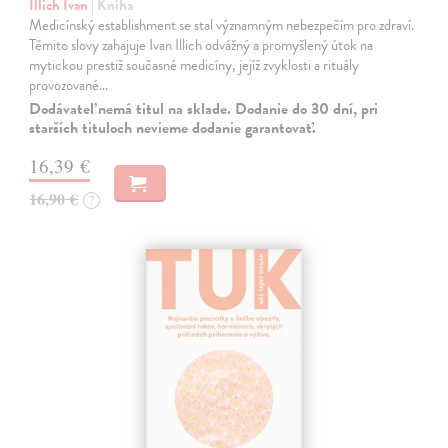
Illich Ivan
| Kniha
Medicínský establishment se stal významným nebezpečím pro zdraví.
Těmito slovy zahajuje Ivan Illich odvážný a promyšlený útok na
mytickou prestiž současné medicíny, jejíž zvyklosti a rituály
provozované…
Dodávateľ nemá titul na sklade. Dodanie do 30 dní, pri
starších tituloch nevieme dodanie garantovať.
16,39 €
16,90 €
?