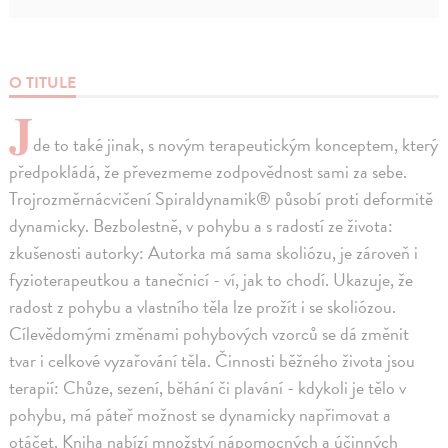
O TITULE
J
de to také jinak, s novým terapeutickým konceptem, který
předpokládá, že převezmeme zodpovědnost sami za sebe.
Trojrozměrnácvičení Spiraldynamik® působí proti deformitě
dynamicky. Bezbolestně, v pohybu a s radostí ze života:
zkušenosti autorky: Autorka má sama skoliózu, je zároveň i
fyzioterapeutkou a tanečnicí - ví, jak to chodí. Ukazuje, že
radost z pohybu a vlastního těla lze prožít i se skoliózou.
Cílevědomými změnami pohybových vzorců se dá změnit
tvar i celkové vyzařování těla. Činnosti běžného života jsou
terapií: Chůze, sezení, běhání či plavání - kdykoli je tělo v
pohybu, má páteř možnost se dynamicky napřimovat a
otáčet. Kniha nabízí množství nápomocných a účinných