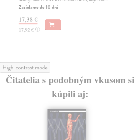
Zasielame do 10 dní
Za
17,38 €
18
17,92 €
18
?
High-contrast mode
Čitatelia s podobným vkusom si
kúpili aj: