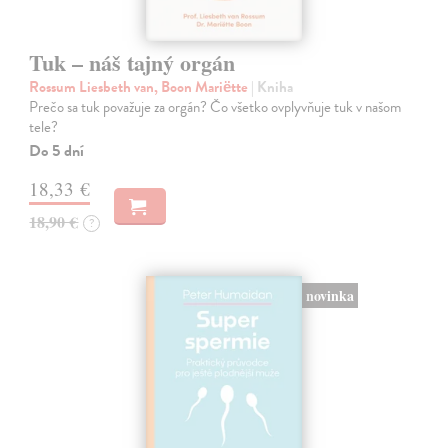
Tuk – náš tajný orgán
Rossum Liesbeth van, Boon Mariëtte
| Kniha
Prečo sa tuk považuje za orgán? Čo všetko ovplyvňuje tuk v našom
tele?
Do 5 dní
18,33 €
18,90 €
?
novinka