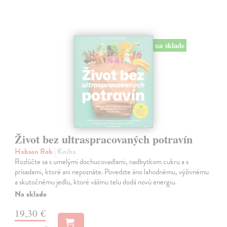
na sklade
Život bez ultraspracovaných potravín
Hobson Rob
| Kniha
Rozlúčte sa s umelými dochucovadlami, nadbytkom cukru a s
prísadami, ktoré ani nepoznáte. Povedzte áno lahodnému, výživnému
a skutočnému jedlu, ktoré vášmu telu dodá novú energiu.
Na sklade
19,30 €