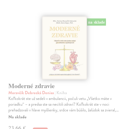
na sklade
Moderné zdravie
Moravčík Debrecká Denisa
| Kniha
Koľkokrát ste už sedeli v ambulancii, počuli vetu „Všetko máte v
poriadku“ – a predsa ste sa necítili zdraví? Koľkokrát ste v noci
prehadzovali v hlave myšlienky, srdce vám búšilo, žalúdok sa zvieral,…
Na sklade
23,66 €