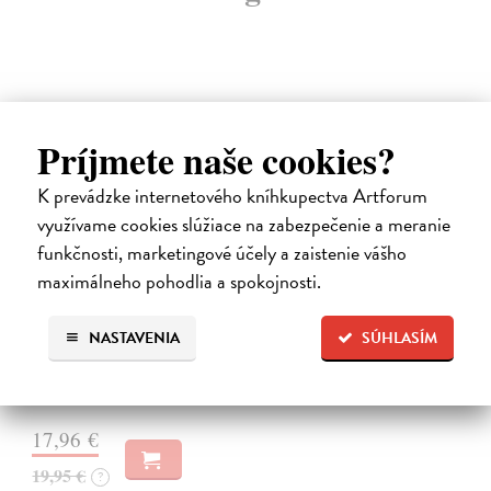
Príjmete naše cookies?
novinka
K prevádzke internetového kníhkupectva Artforum
využívame cookies slúžiace na zabezpečenie a meranie
funkčnosti, marketingové účely a zaistenie vášho
maximálneho pohodlia a spokojnosti.
Kód zad
NASTAVENIA
SÚHLASÍM
Novotný Michal
| Kniha
Co dělat, když vás bolí záda? Cvičit?
Do 4 dní
17,96 €
19,95 €
?