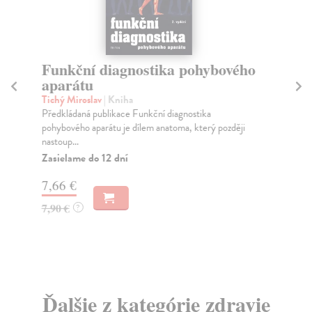
Funkční diagnostika pohybového
T
aparátu
m
Tichý Miroslav
| Kniha
kol
Předkládaná publikace Funkční diagnostika
Tai
pohybového aparátu je dílem anatoma, který později
poh
nastoup...
Do
Zasielame do 12 dní
2,
7,66 €
3,
7,90 €
?
Ďalšie z kategórie zdravie