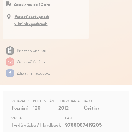
Zasielame do 12 dní
Pozrieť dostupnosť
v kníhkupectvách
Pridať do wishlistu
Odporučiť známemu
Zdielať na Facebooku
VYDAVATEĽ
POČET STRÁN
ROK VYDANIA
JAZYK
Poznání
120
2012
Čeština
VÄZBA
EAN
Tvrdá väzba / Hardback
9788087419205