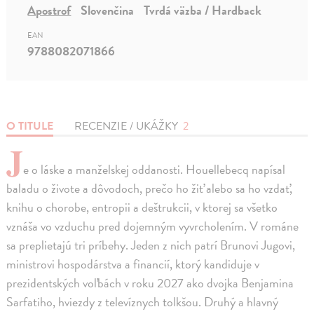
Apostrof
Slovenčina
Tvrdá väzba / Hardback
EAN
9788082071866
O TITULE
RECENZIE / UKÁŽKY
2
J
e o láske a manželskej oddanosti. Houellebecq napísal
baladu o živote a dôvodoch, prečo ho žiť alebo sa ho vzdať,
knihu o chorobe, entropii a deštrukcii, v ktorej sa všetko
vznáša vo vzduchu pred dojemným vyvrcholením. V románe
sa preplietajú tri príbehy. Jeden z nich patrí Brunovi Jugovi,
ministrovi hospodárstva a financií, ktorý kandiduje v
prezidentských voľbách v roku 2027 ako dvojka Benjamina
Sarfatiho, hviezdy z televíznych tolkšou. Druhý a hlavný