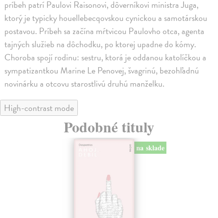
príbeh patrí Paulovi Raisonovi, dôverníkovi ministra Juga,
ktorý je typicky houellebecqovskou cynickou a samotárskou
postavou. Príbeh sa začína mŕtvicou Paulovho otca, agenta
tajných služieb na dôchodku, po ktorej upadne do kómy.
Choroba spojí rodinu: sestru, ktorá je oddanou katolíčkou a
sympatizantkou Marine Le Penovej, švagrinú, bezohľadnú
novinárku a otcovu starostlivú druhú manželku.
High-contrast mode
Podobné tituly
na sklade