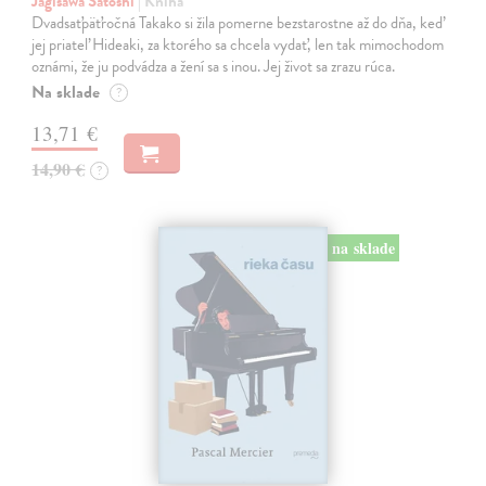
Jagisawa Satoshi
| Kniha
Dvadsaťpäťročná Takako si žila pomerne bezstarostne až do dňa, keď
jej priateľ Hideaki, za ktorého sa chcela vydať, len tak mimochodom
oznámi, že ju podvádza a žení sa s inou. Jej život sa zrazu rúca.
Na sklade
?
13,71 €
14,90 €
?
na sklade