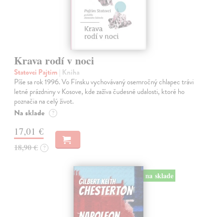
Krava rodí v noci
Statovci Pajtim
| Kniha
Píše sa rok 1996. Vo Fínsku vychovávaný osemročný chlapec trávi
letné prázdniny v Kosove, kde zažíva čudesné udalosti, ktoré ho
poznačia na celý život.
Na sklade
?
17,01 €
18,90 €
?
na sklade