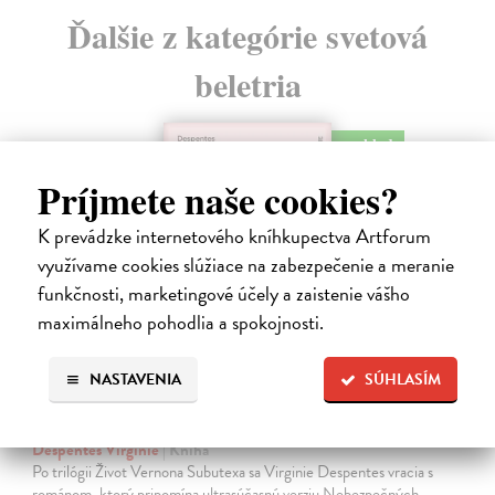
Ďalšie z kategórie svetová
beletria
na sklade
Príjmete naše cookies?
K prevádzke internetového kníhkupectva Artforum
využívame cookies slúžiace na zabezpečenie a meranie
funkčnosti, marketingové účely a zaistenie vášho
maximálneho pohodlia a spokojnosti.
NASTAVENIA
SÚHLASÍM
Ahoj, debil
Despentes Virginie
| Kniha
Po trilógii Život Vernona Subutexa sa Virginie Despentes vracia s
románom, ktorý pripomína ultrasúčasnú verziu Nebezpečných