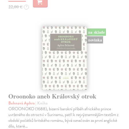
22,00 €
?
na sklade
novinka
Oroonoko aneb Královský otrok
Behnová Aphra
| Kniha
OROONOKO (1688), bizarní barokní příběh afrického prince
uvrženého do otroctví v Surinamu, patří k nejvýznamnějším textům z
období počátků britského románu, bývá označován za první anglické
dílo, které…