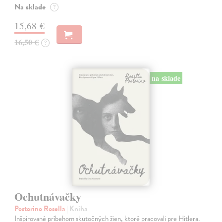
Na sklade
?
15,68 €
16,50 €
?
na sklade
Ochutnávačky
Postorino Rosella
| Kniha
Inšpirované príbehom skutočných žien, ktoré pracovali pre Hitlera.