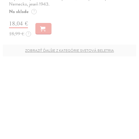
Nemecko, jeseň 1943.
Na sklade
?
18,04 €
18,99 €
?
ZOBRAZIŤ ĎALŠIE Z KATEGÓRIE SVETOVÁ BELETRIA