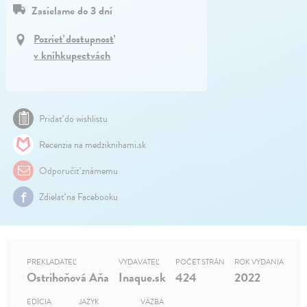
Zasielame do 3 dní
Pozrieť dostupnosť
v kníhkupectvách
Pridať do wishlistu
Recenzia na medziknihami.sk
Odporučiť známemu
Zdielať na Facebooku
PREKLADATEĽ
VYDAVATEĽ
POČET STRÁN
ROK VYDANIA
Ostrihoňová Aňa
Inaque.sk
424
2022
EDÍCIA
JAZYK
VÄZBA