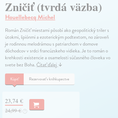
Zničiť (tvrdá väzba)
Houellebecq Michel
Román Zničiť miestami pôsobí ako geopolitický triler s
útokmi, špiónmi a ezoterickým podtextom, no zároveň
je rodinnou melodrámou s patriarchom v domove
dôchodcov v srdci francúzskeho vidieka. Je to román o
krehkosti existencie a osamelosti súčasného človeka vo
svete bez Boha.
Čítať ďalej
↓
Kúpiť
Rezervovať v kníhkupectve
23,74 €
24,99 €
?