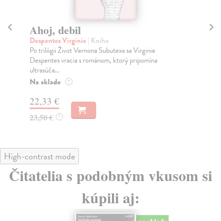
Podvod
U
Smith Zadie
| Kniha
Zen
Oceňovaná autorka Zadie Smith prichádza s
Min
kaleidoskopickým historickým románom zasadeným do
ovp
súdneho ...
Na
Na sklade
?
24
27,08 €
25
28,50 €
?
High-contrast mode
Čitatelia s podobným vkusom si
kúpili aj: