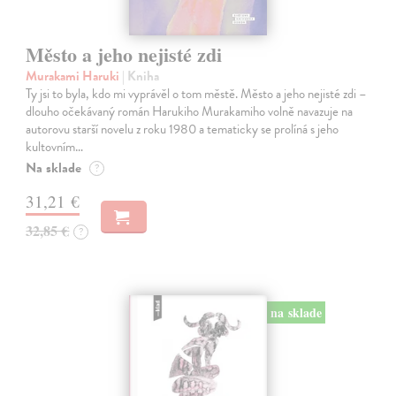
Město a jeho nejisté zdi
Murakami Haruki
| Kniha
Ty jsi to byla, kdo mi vyprávěl o tom městě. Město a jeho nejisté zdi –
dlouho očekávaný román Harukiho Murakamiho volně navazuje na
autorovu starší novelu z roku 1980 a tematicky se prolíná s jeho
kultovním…
Na sklade
?
31,21 €
32,85 €
?
na sklade