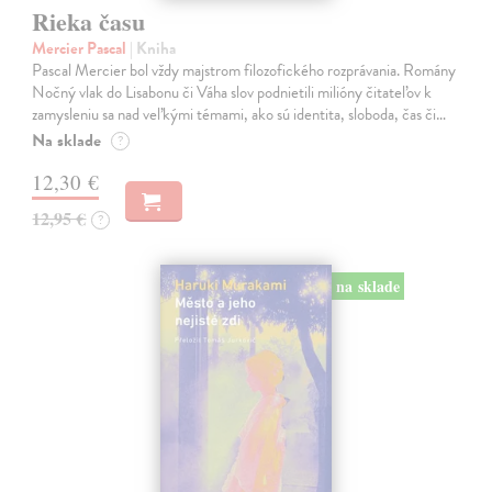
Rieka času
Mercier Pascal
| Kniha
Pascal Mercier bol vždy majstrom filozofického rozprávania. Romány
Nočný vlak do Lisabonu či Váha slov podnietili milióny čitateľov k
zamysleniu sa nad veľkými témami, ako sú identita, sloboda, čas či…
Na sklade
?
12,30 €
12,95 €
?
na sklade