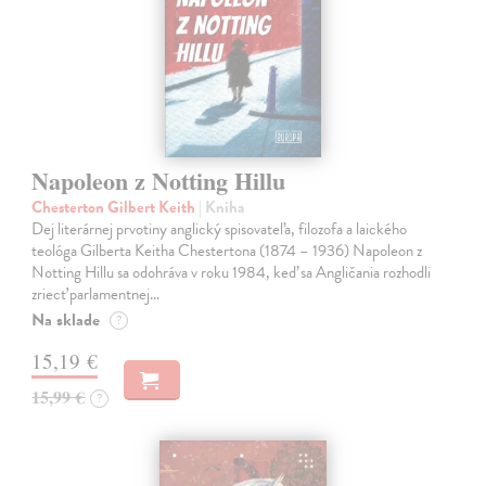
Napoleon z Notting Hillu
Chesterton Gilbert Keith
| Kniha
Dej literárnej prvotiny anglický spisovateľa, filozofa a laického
teológa Gilberta Keitha Chestertona (1874 – 1936) Napoleon z
Notting Hillu sa odohráva v roku 1984, keď sa Angličania rozhodli
zriecť parlamentnej…
Na sklade
?
15,19 €
15,99 €
?