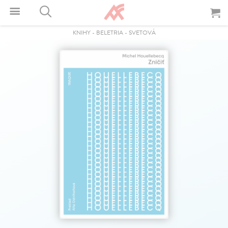
KNIHY
-
BELETRIA
-
SVETOVÁ