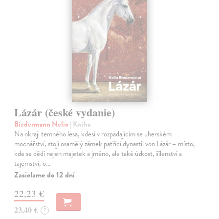
Lázár (české vydanie)
Biedermann Nelio
| Kniha
Na okraji temného lesa, kdesi v rozpadajícím se uherském
mocnářství, stojí osamělý zámek patřící dynastii von Lázár – místo,
kde se dědí nejen majetek a jméno, ale také úzkost, šílenství a
tajemství, o…
Zasielame do 12 dní
22,23 €
23,40 €
?