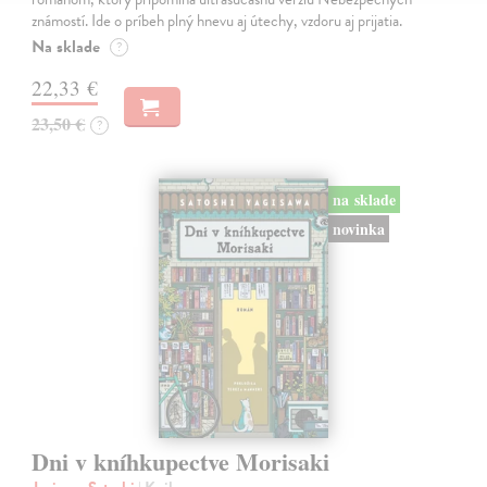
známostí. Ide o príbeh plný hnevu aj útechy, vzdoru aj prijatia.
Na sklade
?
22,33 €
23,50 €
?
na sklade
novinka
Dni v kníhkupectve Morisaki