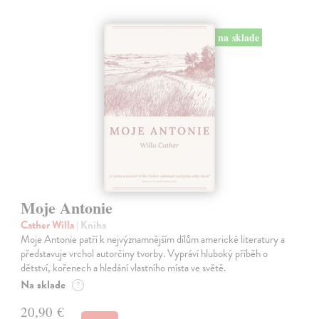
na sklade
Moje Antonie
Cather Willa
| Kniha
Moje Antonie patří k nejvýznamnějším dílům americké literatury a
představuje vrchol autorčiny tvorby. Vypráví hluboký příběh o
dětství, kořenech a hledání vlastního místa ve světě.
Na sklade
?
20,90 €