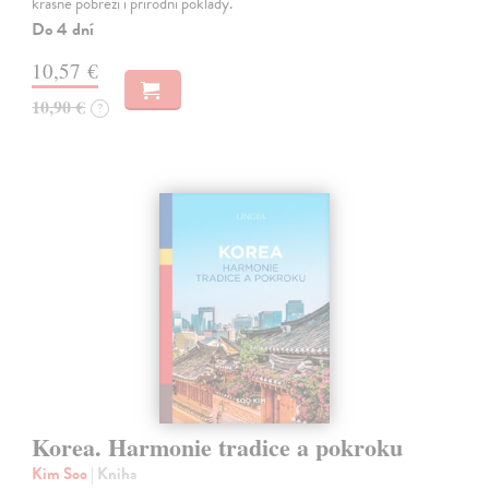
krásné pobřeží i přírodní poklady.
Do 4 dní
10,57 €
10,90 €
?
Korea. Harmonie tradice a pokroku
Kim Soo
| Kniha