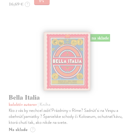
16,69 €
?
na sklade
Bella Italia
kolektív autorov
| Kniha
Kto z vás by nechcel zažiť Prázdniny v Ríme? Sadnúť si na Vespu a
obehnúť pamiatky ? Španielske schody či Koloseum, ochutnať kávu,
ktorá chutí tak, ako nikde na svete.
Na sklade
?