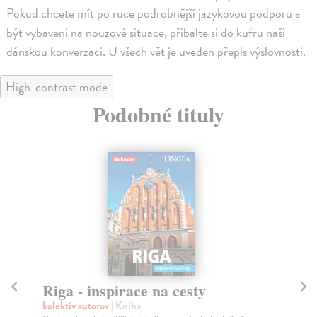
Pokud chcete mít po ruce podrobnější jazykovou podporu a
být vybaveni na nouzové situace, přibalte si do kufru naši
dánskou konverzaci. U všech vět je uveden přepis výslovnosti.
High-contrast mode
Podobné tituly
Riga - inspirace na cesty
Šv
kolektív autorov
| Kniha
kol