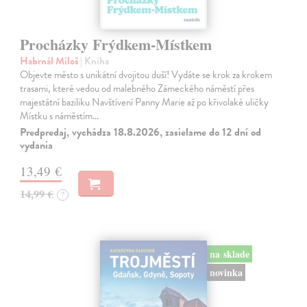
Procházky Frýdkem-Místkem
Habrnál Miloš
| Kniha
Objevte město s unikátní dvojitou duší! Vydáte se krok za krokem
trasami, které vedou od malebného Zámeckého náměstí přes
majestátní baziliku Navštívení Panny Marie až po křivolaké uličky
Místku s náměstím…
Predpredaj, vychádza 18.8.2026, zasielame do 12 dní od
vydania
13,49 €
14,99 €
?
na sklade
novinka