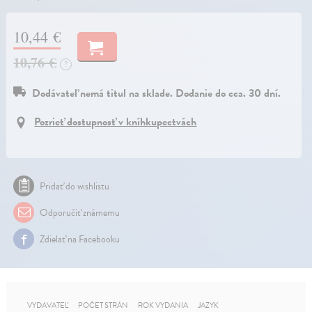
10,44 €
10,76 €
?
Dodávateľ nemá titul na sklade. Dodanie do cca. 30 dní.
Pozrieť dostupnosť v kníhkupectvách
Pridať do wishlistu
Odporučiť známemu
Zdielať na Facebooku
VYDAVATEĽ
POČET STRÁN
ROK VYDANIA
JAZYK