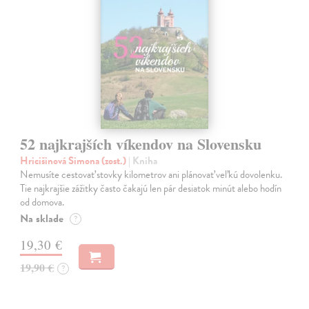
52 najkrajších víkendov na Slovensku
Hricišinová Simona (zost.)
| Kniha
Nemusíte cestovať stovky kilometrov ani plánovať veľkú dovolenku.
Tie najkrajšie zážitky často čakajú len pár desiatok minút alebo hodín
od domova.
Na sklade
?
19,30 €
19,90 €
?