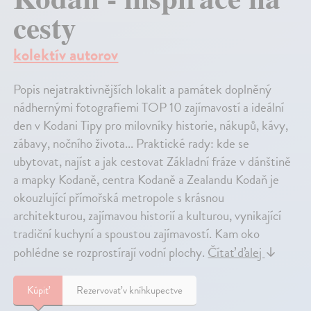
cesty
kolektív autorov
Popis nejatraktivnějších lokalit a památek doplněný
nádhernými fotografiemi TOP 10 zajímavostí a ideální
den v Kodani Tipy pro milovníky historie, nákupů, kávy,
zábavy, nočního života... Praktické rady: kde se
ubytovat, najíst a jak cestovat Základní fráze v dánštině
a mapky Kodaně, centra Kodaně a Zealandu Kodaň je
okouzlující přímořská metropole s krásnou
architekturou, zajímavou historií a kulturou, vynikající
tradiční kuchyní a spoustou zajímavostí. Kam oko
pohlédne se rozprostírají vodní plochy.
Čítať ďalej
↓
Kúpiť
Rezervovať v kníhkupectve