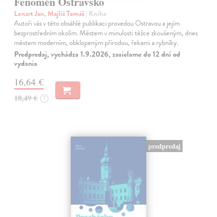
Fenomén Ostravsko
Lenart Jan, Majliš Tomáš
| Kniha
Autoři vás v této obsáhlé publikaci provedou Ostravou a jejím
bezprostředním okolím. Městem v minulosti těžce zkoušeným, dnes
městem moderním, obklopeným přírodou, řekami a rybníky.
Predpredaj, vychádza 1.9.2026, zasielame do 12 dní od
vydania
16,64 €
18,49 €
?
predpredaj