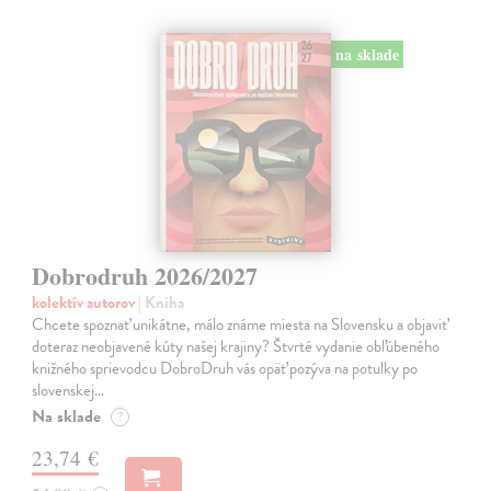
na sklade
Dobrodruh 2026/2027
kolektív autorov
| Kniha
Chcete spoznať unikátne, málo známe miesta na Slovensku a objaviť
doteraz neobjavené kúty našej krajiny? Štvrté vydanie obľúbeného
knižného sprievodcu DobroDruh vás opäť pozýva na potulky po
slovenskej…
Na sklade
?
23,74 €