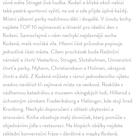
zóně světa Stroget živá hudba. Kodaň a blízké okolí nabízí
také pestré sportovní vyžití, na své si zde přijde úplně každý.
Místní zábavní parky nadchnou děti i dospělé. V úvodu knihy
najdete TOP 10 zajímavostí a itinerář pro ideální den v
Kodani. Samozřejmě v něm nechybí nejslavnější socha
Kodaně, malá mořská víla. Hlavní část průvodce popisuje
jednotlivé části města. Cílem procházek bude Radniční
náměstí a čtvrti Vesterbro, Stroget, Slotsholmen, Univerzitní
čtvrť a parky, Nyhavn, Christianshavn a Holmen, okrajové
čtvrti a další. Z Kodaně můžete v rámci jednodenního výletu
snadno navštívit tři zajímavá místa na venkově. Roskilde s
nádhernou katedrálou a muzeem vikingských lodí, Hillerod s
úchvatným zámkem Frederiksborg a Helsingor, kde stojí hrad
Kronborg. Nechybí doporučení z oblasti ubytování a
stravování. Kniha obsahuje malý slovníček, který pomůže s
objednáním jídla v restauraci. Na klopách obálky najdete
základní konverzační fráze v dánštině a mapky Kodaně.