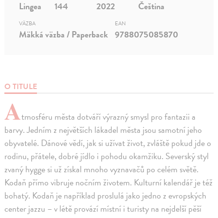
Lingea
144
2022
Čeština
VÄZBA
EAN
Mäkká väzba / Paperback
9788075085870
O TITULE
A
tmosféru města dotváří výrazný smysl pro fantazii a
barvy. Jedním z největších lákadel města jsou samotní jeho
obyvatelé. Dánové vědí, jak si užívat život, zvláště pokud jde o
rodinu, přátele, dobré jídlo i pohodu okamžiku. Severský styl
zvaný hygge si už získal mnoho vyznavačů po celém světě.
Kodaň přímo vibruje nočním životem. Kulturní kalendář je též
bohatý. Kodaň je například proslulá jako jedno z evropských
center jazzu – v létě provází místní i turisty na nejdelší pěší