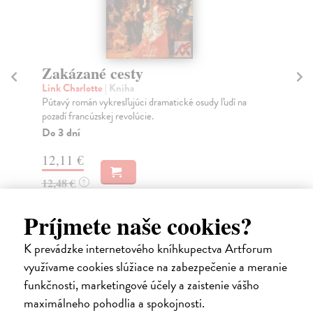
Cesty české vědy
Ve
J
Nohejlová Zemanová Michaela
| Kniha
Katalog výstavy Cesty české vědy představuje dvanáct
kol
zastavení nad tématy z dějin přírodních věd v č...
Kní
výb
Zasielame do 12 dní
...
9,12 €
Za
9,40 €
?
14
14
Príjmete naše cookies?
K prevádzke internetového kníhkupectva Artforum
využívame cookies slúžiace na zabezpečenie a meranie
Ďalšie z kategórie sprievodcovia
funkčnosti, marketingové účely a zaistenie vášho
maximálneho pohodlia a spokojnosti.