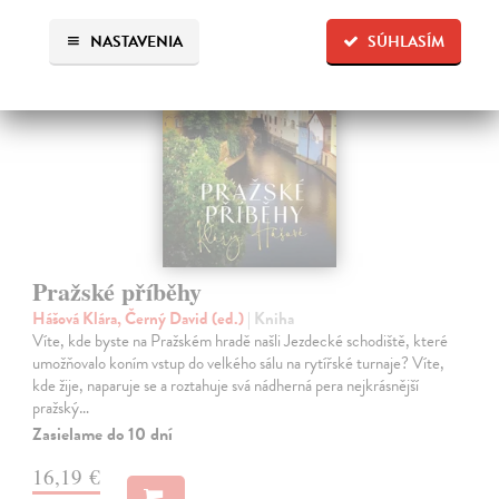
NASTAVENIA
SÚHLASÍM
Pražské příběhy
Hášová Klára, Černý David (ed.)
| Kniha
Víte, kde byste na Pražském hradě našli Jezdecké schodiště, které
umožňovalo koním vstup do velkého sálu na rytířské turnaje? Víte,
kde žije, naparuje se a roztahuje svá nádherná pera nejkrásnější
pražský…
Zasielame do 10 dní
16,19 €