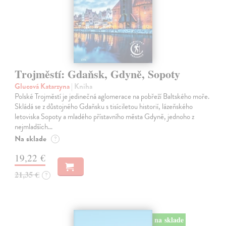
Trojměstí: Gdaňsk, Gdyně, Sopoty
Glucová Katarzyna
| Kniha
Polské Trojměstí je jedinečná aglomerace na pobřeží Baltského moře.
Skládá se z důstojného Gdaňsku s tisíciletou historií, lázeňského
letoviska Sopoty a mladého přístavního města Gdyně, jednoho z
nejmladších…
Na sklade
?
19,22 €
21,35 €
?
na sklade