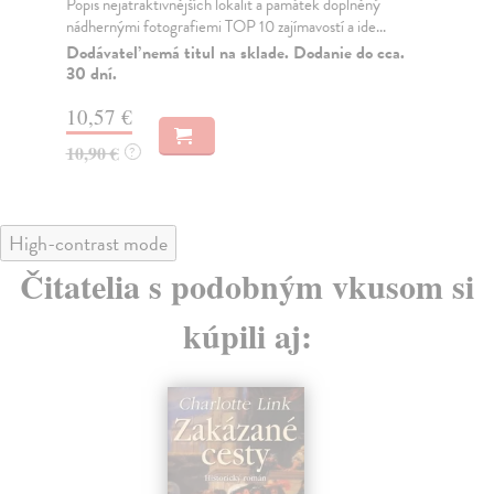
Popis nejatraktivnějších lokalit a památek doplněný
Pop
nádhernými fotografiemi TOP 10 zajímavostí a ide...
nád
Dodávateľ nemá titul na sklade. Dodanie do cca.
Do
30 dní.
10
10,57 €
10
10,90 €
?
High-contrast mode
Čitatelia s podobným vkusom si
kúpili aj: