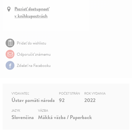
Pozrieť dostupnosť
v kníhkupectvách
Pridať do wishlistu
Odporučiť známemu
Zdielať na Facebooku
VYDAVATEĽ
POČET STRÁN
ROK VYDANIA
Ústav pamäti národa
92
2022
JAZYK
VÄZBA
Slovenčina
Mäkká väzba / Paperback