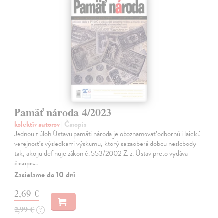
Pamäť národa 4/2023
kolektív autorov
| Časopis
Jednou z úloh Ústavu pamäti národa je oboznamovať odbornú i laickú
verejnosť s výsledkami výskumu, ktorý sa zaoberá dobou neslobody
tak, ako ju definuje zákon č. 553/2002 Z. z. Ústav preto vydáva
časopis…
Zasielame do 10 dní
2,69 €
2,99 €
?