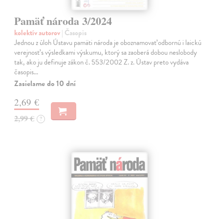
Pamäť národa 3/2024
kolektív autorov
| Časopis
Jednou z úloh Ústavu pamäti národa je oboznamovať odbornú i laickú
verejnosť s výsledkami výskumu, ktorý sa zaoberá dobou neslobody
tak, ako ju definuje zákon č. 553/2002 Z. z. Ústav preto vydáva
časopis…
Zasielame do 10 dní
2,69 €
2,99 €
?