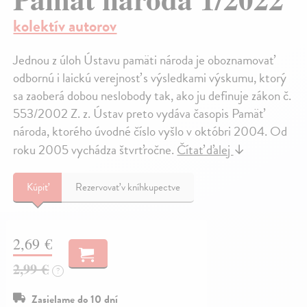
kolektív autorov
Jednou z úloh Ústavu pamäti národa je oboznamovať
odbornú i laickú verejnosť s výsledkami výskumu, ktorý
sa zaoberá dobou neslobody tak, ako ju definuje zákon č.
553/2002 Z. z. Ústav preto vydáva časopis Pamäť
národa, ktorého úvodné číslo vyšlo v októbri 2004. Od
roku 2005 vychádza štvrťročne.
Čítať ďalej
↓
Kúpiť
Rezervovať v kníhkupectve
2,69 €
2,99 €
?
Zasielame do 10 dní