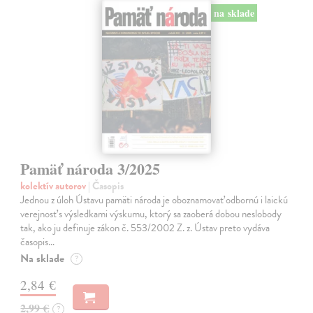
na sklade
Pamäť národa 3/2025
kolektív autorov
| Časopis
Jednou z úloh Ústavu pamäti národa je oboznamovať odbornú i laickú
verejnosť s výsledkami výskumu, ktorý sa zaoberá dobou neslobody
tak, ako ju definuje zákon č. 553/2002 Z. z. Ústav preto vydáva
časopis…
Na sklade
?
2,84 €
2,99 €
?