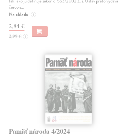
tak, ako ju definuje zákon č. 553/2002 Z. z. Ústav preto vydáva
časopis…
Na sklade
?
2,84 €
2,99 €
?
Pamäť národa 4/2024