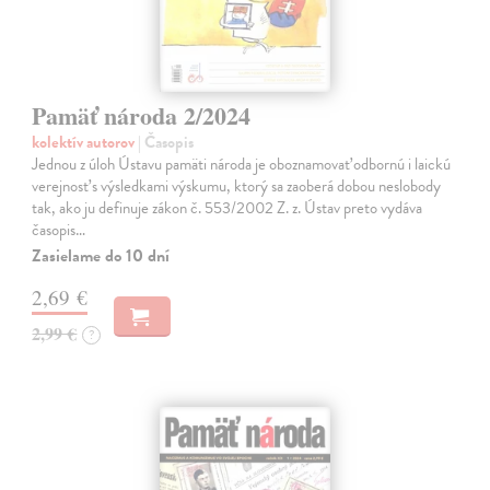
Pamäť národa 2/2024
kolektív autorov
| Časopis
Jednou z úloh Ústavu pamäti národa je oboznamovať odbornú i laickú
verejnosť s výsledkami výskumu, ktorý sa zaoberá dobou neslobody
tak, ako ju definuje zákon č. 553/2002 Z. z. Ústav preto vydáva
časopis…
Zasielame do 10 dní
2,69 €
2,99 €
?