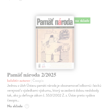
na sklade
Pamäť národa 2/2025
kolektív autorov
| Časopis
Jednou z úloh Ústavu pamäti národa je oboznamovať odbornú i laickú
verejnosť s výsledkami výskumu, ktorý sa zaoberá dobou neslobody
tak, ako ju definuje zákon č. 553/2002 Z. z. Ústav preto vydáva
časopis…
Na sklade
?