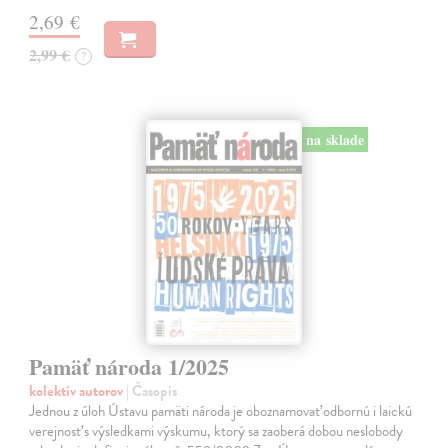
2,69 €
2,99 €
?
na sklade
Pamäť národa 1/2025
kolektív autorov
| Časopis
Jednou z úloh Ústavu pamäti národa je oboznamovať odbornú i laickú
verejnosť s výsledkami výskumu, ktorý sa zaoberá dobou neslobody