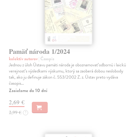
Pamäť národa 1/2024
kolektív autorov
| Časopis
Jednou z úloh Ústavu pamäti národa je oboznamovať odbornú i laickú
verejnosť s výsledkami výskumu, ktorý sa zaoberá dobou neslobody
tak, ako ju definuje zákon č. 553/2002 Z. z. Ústav preto vydáva
časopis…
Zasielame do 10 dní
2,69 €
2,99 €
?