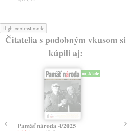
High-contrast mode
Čitatelia s podobným vkusom si
kúpili aj:
na sklade
Pamäť národa 4/2025
P