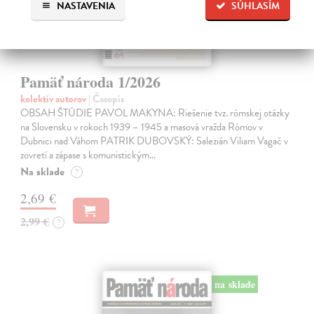
NASTAVENIA
SÚHLASÍM
Pamäť národa 1/2026
kolektív autorov
| Časopis
OBSAH ŠTÚDIE PAVOL MAKYNA: Riešenie tvz. rómskej otázky
na Slovensku v rokoch 1939 – 1945 a masová vražda Rómov v
Dubnici nad Váhom PATRIK DUBOVSKÝ: Salezián Viliam Vagač v
zovretí a zápase s komunistickým…
Na sklade
?
2,69 €
2,99 €
?
na sklade