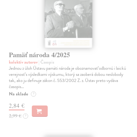
Pamäť národa 4/2025
kolektív autorov
| Časopis
Jednou z úloh Ústavu pamäti národa je oboznamovať odbornú i laickú
verejnosť s výsledkami výskumu, ktorý sa zaoberá dobou neslobody
tak, ako ju definuje zákon č. 553/2002 Z. z. Ústav preto vydáva
časopis…
Na sklade
?
2,84 €
2,99 €
?