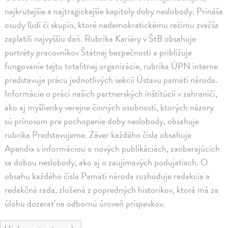
najkrutejšie a najtragickejšie kapitoly doby neslobody. Prináša
osudy ľudí či skupín, ktoré nedemokratickému režimu zväčša
zaplatili najvyššiu daň. Rubrika Kariéry v ŠtB obsahuje
portréty pracovníkov Štátnej bezpečnosti a približuje
fungovanie tejto totalitnej organizácie, rubrika ÚPN interne
predstavuje prácu jednotlivých sekcií Ústavu pamäti národa.
Informácie o práci našich partnerských inštitúcií v zahraničí,
ako aj myšlienky verejne činných osobností, ktorých názory
sú prínosom pre pochopenie doby neslobody, obsahuje
rubrika Predstavujeme. Záver každého čísla obsahuje
Apendix s informáciou o nových publikáciách, zaoberajúcich
sa dobou neslobody, ako aj o zaujímavých podujatiach. O
obsahu každého čísla Pamäti národa rozhoduje redakcia a
redakčná rada, zložená z popredných historikov, ktorá má za
úlohu dozerať na odbornú úroveň príspevkov.