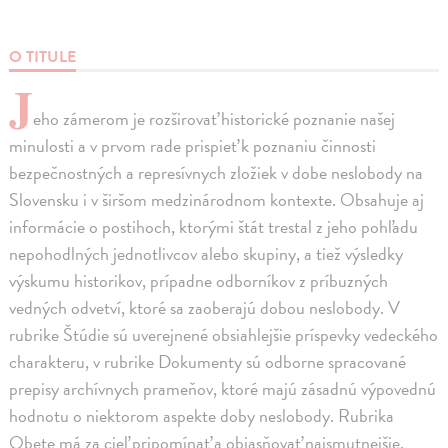
O TITULE
J
eho zámerom je rozširovať historické poznanie našej
minulosti a v prvom rade prispieť k poznaniu činnosti
bezpečnostných a represívnych zložiek v dobe neslobody na
Slovensku i v širšom medzinárodnom kontexte. Obsahuje aj
informácie o postihoch, ktorými štát trestal z jeho pohľadu
nepohodlných jednotlivcov alebo skupiny, a tiež výsledky
výskumu historikov, prípadne odborníkov z príbuzných
vedných odvetví, ktoré sa zaoberajú dobou neslobody. V
rubrike Štúdie sú uverejnené obsiahlejšie príspevky vedeckého
charakteru, v rubrike Dokumenty sú odborne spracované
prepisy archívnych prameňov, ktoré majú zásadnú výpovednú
hodnotu o niektorom aspekte doby neslobody. Rubrika
Obete má za cieľ pripomínať a objasňovať najsmutnejšie,