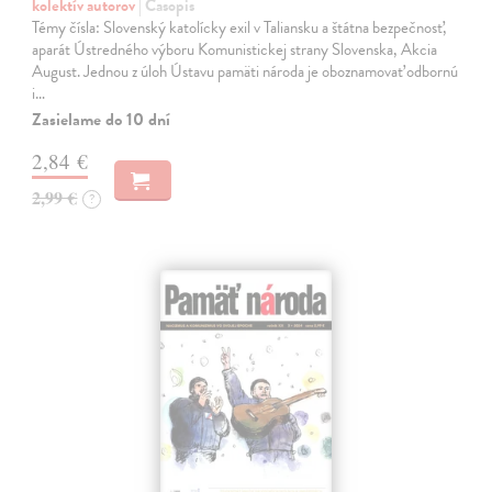
kolektív autorov
| Časopis
Témy čísla: Slovenský katolícky exil v Taliansku a štátna bezpečnosť,
aparát Ústredného výboru Komunistickej strany Slovenska, Akcia
August. Jednou z úloh Ústavu pamäti národa je oboznamovať odbornú
i…
Zasielame do 10 dní
2,84 €
2,99 €
?