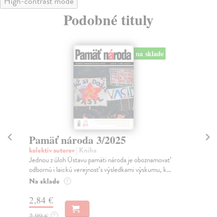
High-contrast mode
Podobné tituly
na sklade
Pamäť národa 3/2025
P
kolektív autorov
| Kniha
kol
Jednou z úloh Ústavu pamäti národa je oboznamovať
Jed
odbornú i laickú verejnosť s výsledkami výskumu, k...
odb
Na sklade
Za
?
2,84 €
2,
2,99 €
2,
?