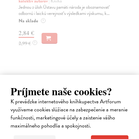
kolektív autorov
| Kniha
kol
Jednou z úloh Ústavu pamäti národa je oboznamovať
Jed
odbornú i laickú verejnosť s výsledkami výskumu, k...
odb
Na sklade
Za
?
2,84 €
2,
2,99 €
2,
?
Ďalšie z kategórie pamäť národa
Príjmete naše cookies?
K prevádzke internetového kníhkupectva Artforum
na sklade
využívame cookies slúžiace na zabezpečenie a meranie
novinka
funkčnosti, marketingové účely a zaistenie vášho
maximálneho pohodlia a spokojnosti.