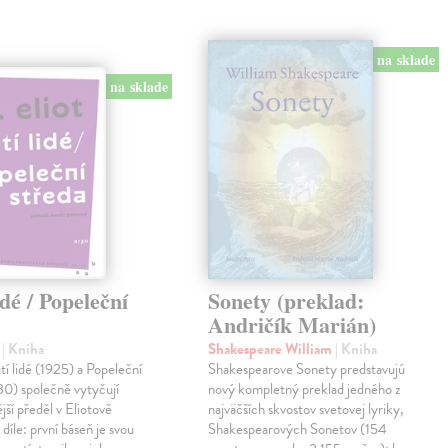
na sklade
na sklade
idé / Popeleční
Sonety (preklad:
Andričík Marián)
.
| Kniha
Shakespeare William
| Kniha
 lidé (1925) a Popeleční
Shakespearove Sonety predstavujú
30) společně vytyčují
nový kompletný preklad jedného z
jší předěl v Eliotově
najväčších skvostov svetovej lyriky,
díle: první báseň je svou
Shakespearových Sonetov (154