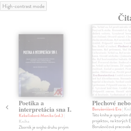
High-contrast mode
Čit
klade
Poetika a
Plechové nebo
interpretácia sna I.
Borušovičová Eva
| Kni
Táto kniha je spojením 
Kekeliaková Monika (ed.)
|
projektov, na ktorých 
Kniha
Borušovičová pracovala 
Zborník je svojho druhu prvým