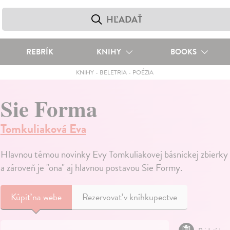
REBRÍK
KNIHY
BOOKS
KNIHY
-
BELETRIA
-
POÉZIA
Sie Forma
Tomkuliaková Eva
Hlavnou témou novinky Evy Tomkuliakovej básnickej zbierky 
a zároveň je "ona" aj hlavnou postavou Sie Formy.
Kúpiť
na webe
Rezervovať v kníhkupectve