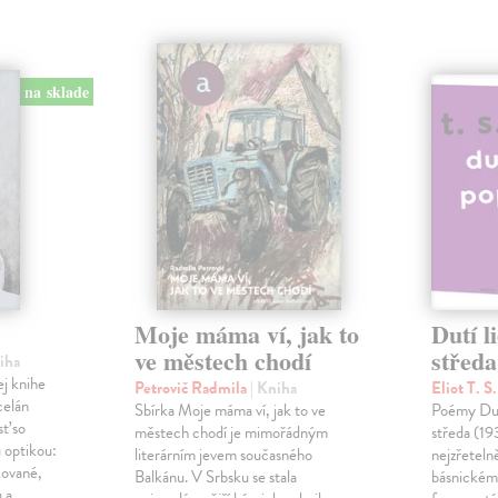
na sklade
Moje máma ví, jak to
Dutí l
ve městech chodí
středa
niha
ej knihe
Petrovič Radmila
| Kniha
Eliot T. S
celán
Sbírka Moje máma ví, jak to ve
Poémy Dutí
sť so
městech chodí je mimořádným
středa (19
 optikou:
literárním jevem současného
nejzřetelně
kované,
Balkánu. V Srbsku se stala
básnickém 
 a