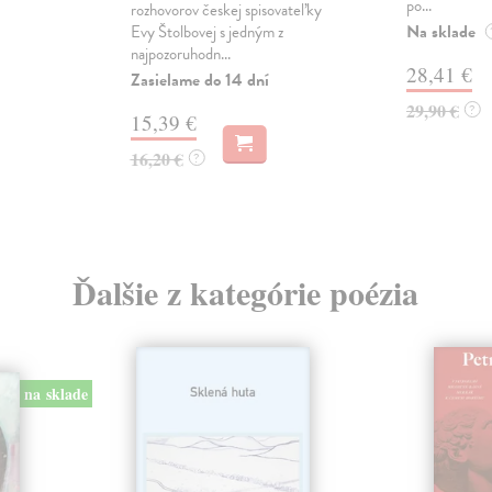
po...
rozhovorov českej spisovateľky
Na sklade
Evy Štolbovej s jedným z
najpozoruhodn...
28,41 €
Zasielame do 14 dní
29,90 €
?
15,39 €
16,20 €
?
Ďalšie z kategórie poézia
na sklade