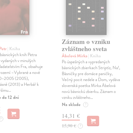
Záznam o vzniku
zvláštneho sveta
Petr
| Kniha
 básnických knih Petra
Ábelová Mirka
| Kniha
 vydaných v minulých
Po úspešných a vypredaných
ladatelstvím Fra, obsahuje
básnických zbierkach Striptíz, Na!,
trozemí –Vybrané a nové
Básničky pre domáce paničky,
90–2005 (2005),
Večný pocit nedele a Dom, vydáva
básně (2013) a Herbář k
slovenská poetka Mirka Ábelová
ršímu…
novú básnickú zbierku. Záznam o
 do 12 dní
vzniku zvláštneho…
Na sklade
?
€
14,31 €
?
15,90 €
?