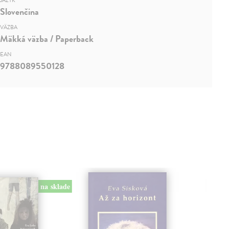
JAZYK
Slovenčina
VÄZBA
Mäkká väzba / Paperback
EAN
9788089550128
na sklade