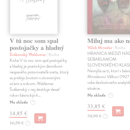
V tú noc som spal
Miluj ma ako n
postojačky a hladný
Válek Miroslav
| Kniha
HRANICA MEDZI NÁ
Švábenský Waldemar
| Kniha
SEBAKLAMOM
Kniha V tú noc som spal postojačky
SLOVENSKÉHO KLASI
a hladný je poetickým denníkom
Nemýlia sa tí, ktorí v básn
nespavého pozorovateľa sveta, ktorý
Miroslavovi Válkovi (1927
sa prebíja životom s otvorenými
vidia deziluzívneho analyti
očami a srdcom. Waldemar
situácie.
Švábenský v nej destiluje desať
Na sklade
rokov básnických…
?
Na sklade
?
33,85 €
14,85 €
34,90 €
?
16,50 €
?