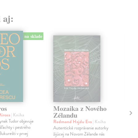
 aj:
na sklade
ros
Mozaika z Nového
Fo
Zélandu
di
Mircea
| Kniha
pr
ynak Tudor objavuje
Redmond Hajdu Eva
| Kniha
no
 šľachty i pestrého
Autentické rozprávanie autorky
Bukurešti v prvej
žijúcej na Novom Zélande nás
Šed