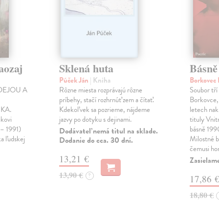
aozaj
Sklená huta
Básně
Púček Ján
| Kniha
Borkovec 
DEJOU A
Rôzne miesta rozprávajú rôzne
Soubor tří
príbehy, stačí rozhrnúť zem a čítať.
Borkovce,
KA.
Kdekoľvek sa pozrieme, nájdeme
letech nak
ikovi
jazvy po dotyku s dejinami.
tituly Vni
 – 1991)
básně 19
Dodávateľ nemá titul na sklade.
ka ľudskej
Milostné 
Dodanie do cca. 30 dní.
čemusi ho
13,21 €
Zasielame
13,90 €
?
17,86 
18,80 €