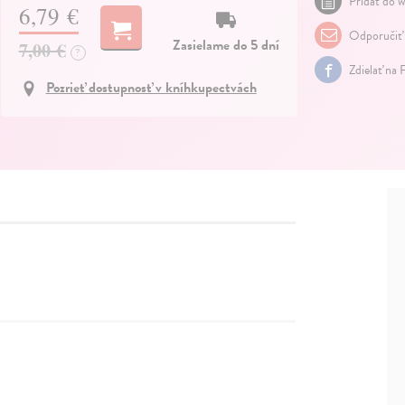
Pridať do w
6,79 €
Odporučiť
Zasielame do 5 dní
7,00 €
?
Zdielať na 
Pozrieť dostupnosť v kníhkupectvách