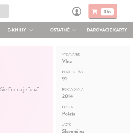
0 ks
E-KNIHY
OSTATNÉ
DAROVACIE KARTY
VYDAVATEĽ
Vlna
POČET STRÁN
91
Sie Forma je "ona"
ROK VYDANIA
2014
EDÍCIA
Poézia
JAZYK
Slovenčina