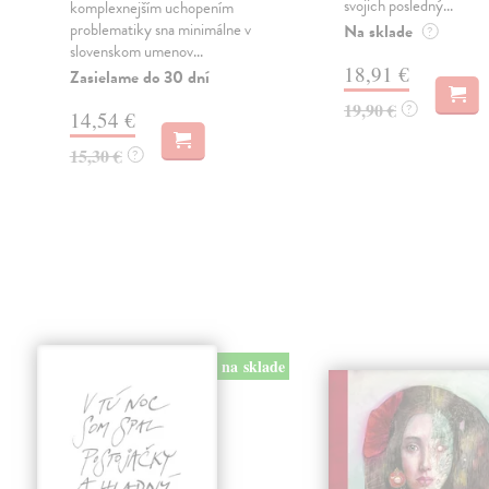
svojich posledný...
komplexnejším uchopením
problematiky sna minimálne v
Na sklade
?
slovenskom umenov...
18,91 €
Zasielame do 30 dní
19,90 €
?
14,54 €
15,30 €
?
na sklade