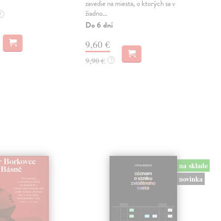
zavedie na miesta, o ktorých sa v
Prvý
žiadno...
?
úra
Do 6 dní
nov
dneš
9,60 €
Zas
9,90 €
?
12
na sklade
novinka