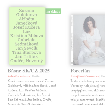
na sklade
Básne SK/CZ 2025
Porcelán
kolektív autorov
| Kniha
Kolejáková Veronika
| K
Kolektív autorov a autoriek: Zuzana
Texty v debutovej básnick
Goleinová, Alžběta Janečková, Josef
Veroniky Kolejákovej Por
Kučera, Luz, Kristína Mičová,
prepájajú intímnu skúseno
Gabriela Sedmáková, Jan Ševčík,
znepokojivou laboratórnou
Tina Štěrbová, Jan Trtílek, Ondřej
telo je pozorované, klasifi
Novotný Zborník desiatich
tvarované, vystavené tlaku