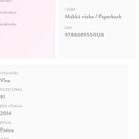
ishlistu
VÄZBA
 známemu
Mäkká väzba / Paperback
Facebooku
EAN
9788089550128
VYDAVATEĽ
Vlna
POČET STRÁN
91
ROK VYDANIA
2014
EDÍCIA
Poézia