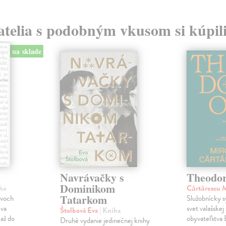
atelia s podobným vkusom si kúpili
na sklade
Navrávačky s
Theodo
Dominikom
ha
Cărtărescu 
Tatarkom
dvoch
Služobnícky s
Eva
svet valašskej
Štolbová Eva
| Kniha
až do
obyvateľstva 
Druhé vydanie jedinečnej knihy