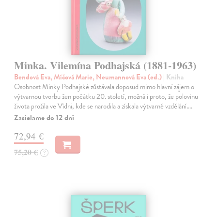
Minka. Vilemína Podhajská (1881-1963)
Bendová Eva, Míčová Marie, Neumannová Eva (ed.)
| Kniha
Osobnost Minky Podhajské zůstávala doposud mimo hlavní zájem o
výtvarnou tvorbu žen počátku 20. století, možná i proto, že polovinu
života prožila ve Vídni, kde se narodila a získala výtvarné vzdělání.…
Zasielame do 12 dní
72,94 €
75,20 €
?