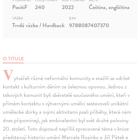
VYDAVATEĽ
POČET STRÁN
ROK VYDANIA
JAZYK
PositiF
240
2022
Čeština, angličtina
VÄZBA
EAN
Tvrdá väzba / Hardback
9788087407370
O TITULE
V
ytvářeli různé neformální komunity a snažili se udržet
kontakt s kulturním děním za železnou oponou. Jednou z
takových komunit byli sběratelé současného umění, kteří v
přímém kontaktu s výtvarnými umělci sestavovali unikátní
umělecké sbírky a svými aktivitami psali příběhy, které nám
dnes připomínají, jak ambivalentní byl svět druhé poloviny
20. století. Toto doposud nepříliš zpracované téma v knize
představují historici umění Marcela Rusinko a Jiří Pátek a