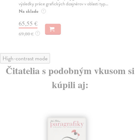
výsledky práce grafických dizajnérov v oblasti typ...
Za
Na sklade
?
45
65,55 €
47
69,00 €
?
High-contrast mode
Čitatelia s podobným vkusom si
kúpili aj: