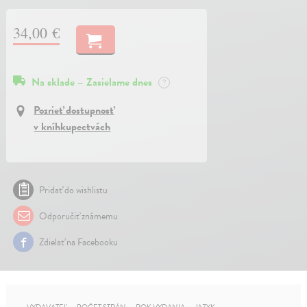
34,00 €
Na sklade – Zasielame dnes
?
Pozrieť dostupnosť
v kníhkupectvách
Pridať do wishlistu
Odporučiť známemu
Zdielať na Facebooku