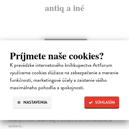
antiq a iné
Príjmete naše cookies?
K prevádzke internetového kníhkupectva Artforum
využívame cookies slúžiace na zabezpečenie a meranie
funkčnosti, marketingové účely a zaistenie vášho
maximálneho pohodlia a spokojnosti.
Způsoby vidění
NASTAVENIA
SÚHLASÍM
Berger John
| Kniha
Jedna z najinšpiratívnejších a najvplyvnejších kníh o umení a vizualite,
ktorá je právom považovaná za zakladateľskú klasiku odbore
vizuálnych štúdií. Sedem esejí (z ktorých tri sú čisto obrazové) sa
zaoberá…