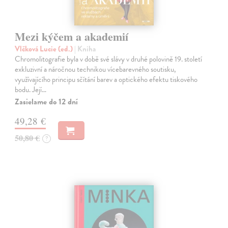
Mezi kýčem a akademií
Vlčková Lucie (ed.)
| Kniha
Chromolitografie byla v době své slávy v druhé polovině 19. století
exkluzivní a náročnou technikou vícebarevného soutisku,
využívajícího principu sčítání barev a optického efektu tiskového
bodu. Její…
Zasielame do 12 dní
49,28 €
50,80 €
?