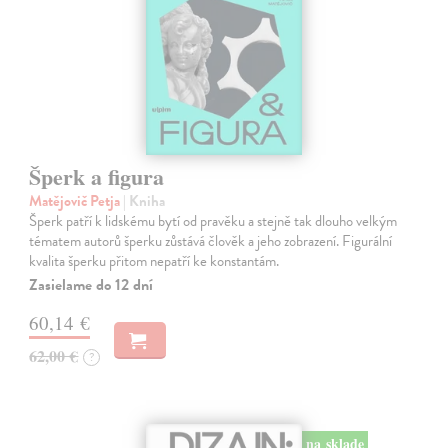
Šperk a figura
Matějovič Petja
| Kniha
Šperk patří k lidskému bytí od pravěku a stejně tak dlouho velkým
tématem autorů šperku zůstává člověk a jeho zobrazení. Figurální
kvalita šperku přitom nepatří ke konstantám.
Zasielame do 12 dní
60,14 €
62,00 €
?
na sklade