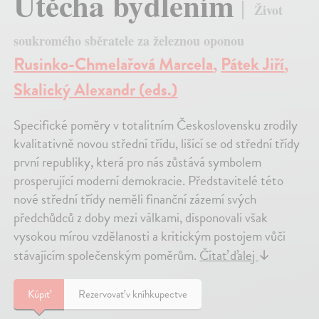
Útěcha bydlením
Život
soukromého sběratele za železnou oponou
Rusinko-Chmelařová Marcela
,
Pátek Jiří
,
Skalický Alexandr (eds.)
Specifické poměry v totalitním Československu zrodily
kvalitativně novou střední třídu, lišící se od střední třídy
první republiky, která pro nás zůstává symbolem
prosperující moderní demokracie. Představitelé této
nové střední třídy neměli finanční zázemí svých
předchůdců z doby mezi válkami, disponovali však
vysokou mírou vzdělanosti a kritickým postojem vůči
stávajícím společenským poměrům.
Čítať ďalej
↓
Kúpiť
Rezervovať v kníhkupectve