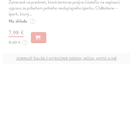
Zamerané na predmet, ktorá tentoraz pozýva čitateľov na napínavú
výpravu za príbehom jedného neobyčajného šperku. Châtelaine –
šperk, ktorý…
Na sklade
?
7,98 €
8,40 €
?
ZOBRAZIŤ ĎALŠIE Z KATEGÓRIE DESIGN, MÓDA, ANTIQ A INÉ