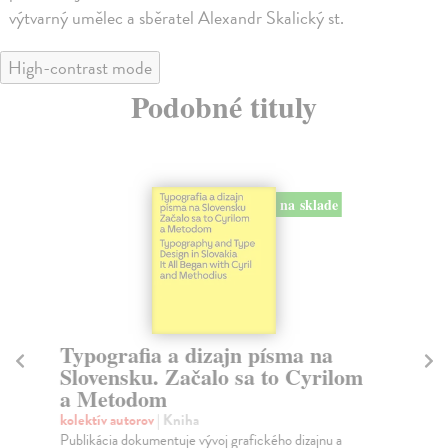
výtvarný umělec a sběratel Alexandr Skalický st.
High-contrast mode
Podobné tituly
na sklade
Typografia a dizajn písma na
C
Slovensku. Začalo sa to Cyrilom
Č
a Metodom
Ri
Aut
kolektív autorov
| Kniha
zah
Publikácia dokumentuje vývoj grafického dizajnu a