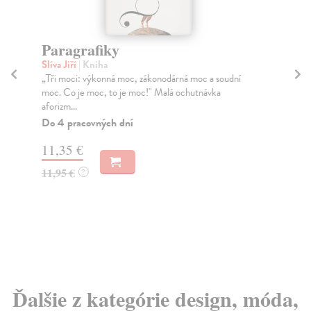
Paragrafiky
K
Slíva Jiří
| Kniha
Fro
„Tři moci: výkonná moc, zákonodárná moc a soudní
Pod
moc. Co je moc, to je moc!" Malá ochutnávka
ze 
aforizm...
Za
Do 4 pracovných dní
58
11,35 €
60
11,95 €
?
Ďalšie z kategórie design, móda,