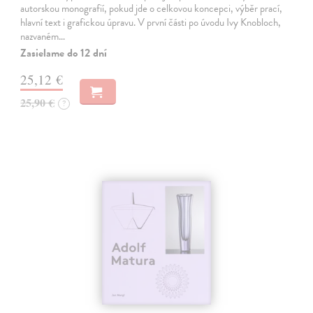
autorskou monografií, pokud jde o celkovou koncepci, výběr prací,
hlavní text i grafickou úpravu. V první části po úvodu Ivy Knobloch,
nazvaném…
Zasielame do 12 dní
25,12 €
25,90 €
?