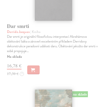
Dar smrti
Derrida Jacques
| Kniha
Dar smrti je originální filosofickou interpretací Abrahámova
obětování Izáka a zároveň excelentním příkladem Derridovy
dekonstrukce paradoxní události daru. Obětování jakožto dar smrti v
sobě propojuje…
Na sklade
16,78 €
17,30 €
?
na sklade