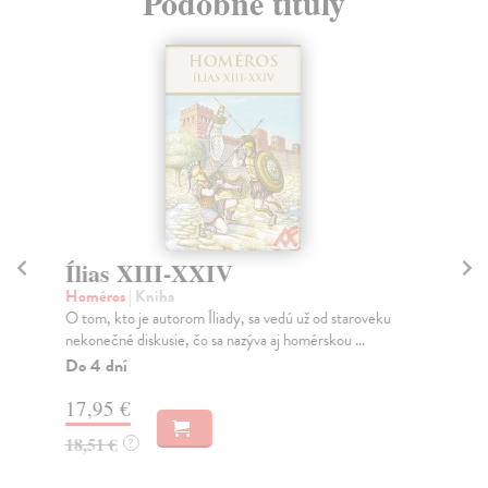
Podobné tituly
Ílias XIII-XXIV
Bl
Homéros
| Kniha
Ma
O tom, kto je autorom Íliady, sa vedú už od staroveku
Žij
nekonečné diskusie, čo sa nazýva aj homérskou ...
pro
Do 4 dní
Na
17,95 €
15
18,51 €
15
?