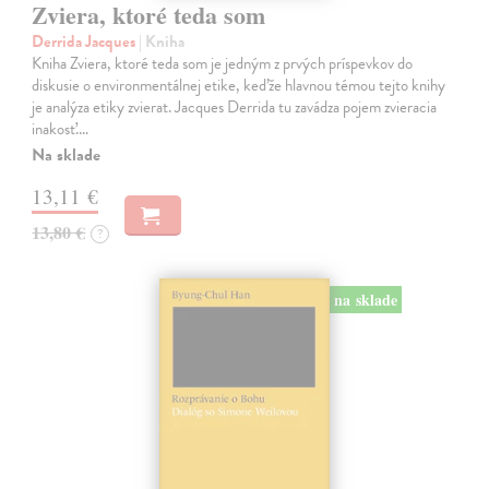
Zviera, ktoré teda som
Derrida Jacques
| Kniha
Kniha Zviera, ktoré teda som je jedným z prvých príspevkov do
diskusie o environmentálnej etike, keďže hlavnou témou tejto knihy
je analýza etiky zvierat. Jacques Derrida tu zavádza pojem zvieracia
inakosť.…
Na sklade
13,11 €
13,80 €
?
na sklade