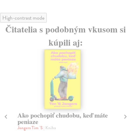
High-contrast mode
Čitatelia s podobným vkusom si
kúpili aj:
Ako pochopiť chudobu, keď máte
E
peniaze
p
Jongers Tim 'S
| Kniha
Br