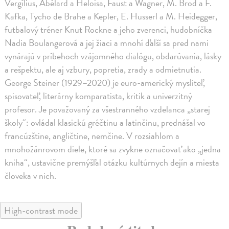
Vergílius, Abélard a Heloisa, Faust a Wagner, M. Brod a F.
Kafka, Tycho de Brahe a Kepler, E. Husserl a M. Heidegger,
futbalový tréner Knut Rockne a jeho zverenci, hudobníčka
Nadia Boulangerová a jej žiaci a mnohí ďalší sa pred nami
vynárajú v príbehoch vzájomného dialógu, obdarúvania, lásky
a rešpektu, ale aj vzbury, popretia, zrady a odmietnutia.
George Steiner (1929–2020) je euro-americký mysliteľ,
spisovateľ, literárny komparatista, kritik a univerzitný
profesor. Je považovaný za všestranného vzdelanca „starej
školy“: ovládal klasickú gréčtinu a latinčinu, prednášal vo
francúzštine, angličtine, nemčine. V rozsiahlom a
mnohožánrovom diele, ktoré sa zvykne označovať ako „jedna
kniha“, ustavične premýšľal otázku kultúrnych dejín a miesta
človeka v nich.
High-contrast mode