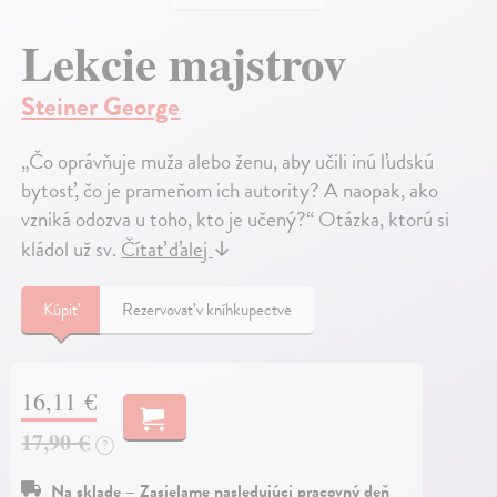
Lekcie majstrov
Steiner George
„Čo oprávňuje muža alebo ženu, aby učili inú ľudskú
bytosť, čo je prameňom ich autority? A naopak, ako
vzniká odozva u toho, kto je učený?“ Otázka, ktorú si
kládol už sv.
Čítať ďalej
↓
Kúpiť
Rezervovať v kníhkupectve
16,11 €
17,90 €
?
Na sklade – Zasielame nasledujúci pracovný deň