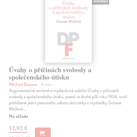
novinka
Úvahy o příčinách svobody a
společenského útisku
Weilová Simone
| Kniha
Argumentačně sevřené a myšlenkově subtilní Úvahy o příčinách
svobody a společenského útisku, psané ve druhé půli roku 1934, tvoří
přehlížené jádro písemného odkazu aktivistky a myslitelky Simone
Weilové…
Na sklade
12,92 €