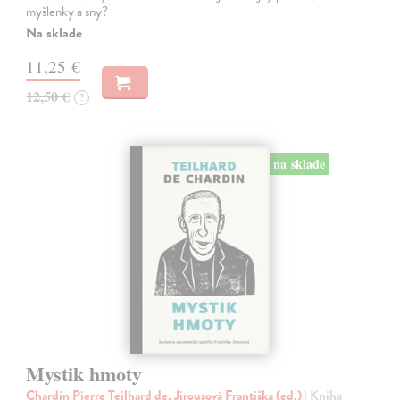
myšlenky a sny?
Na sklade
11,25 €
12,50 €
?
na sklade
Mystik hmoty
Chardin Pierre Teilhard de, Jirousová Františka (ed.)
| Kniha