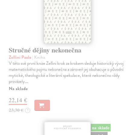
Stručné dějiny nekonečna
Zellini Paolo
| Kniha
V této své první knize Zellini krok za krokem sleduje historický vývoj
matematického pojmu nekonečna a zároveň jej obohacuje o původní
mytické, theologické a literární spekulace, které nekonečno vždy
provázely.…
Na sklade
22,14 €
23,30 €
?
na sklade