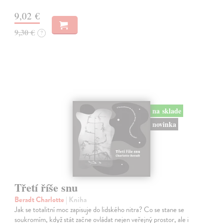
9,02 €
9,30 €
?
na sklade
novinka
Třetí říše snu
Beradt Charlotte
| Kniha
Jak se totalitní moc zapisuje do lidského nitra? Co se stane se
soukromím, když stát začne ovládat nejen veřejný prostor, ale i