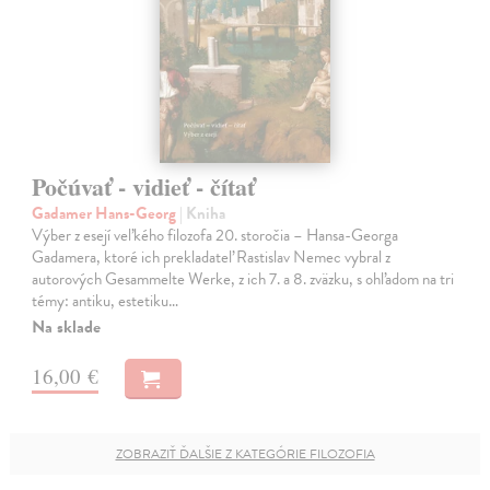
Počúvať - vidieť - čítať
Gadamer Hans-Georg
| Kniha
Výber z esejí veľkého filozofa 20. storočia – Hansa-Georga
Gadamera, ktoré ich prekladateľ Rastislav Nemec vybral z
autorových Gesammelte Werke, z ich 7. a 8. zväzku, s ohľadom na tri
témy: antiku, estetiku…
Na sklade
16,00 €
ZOBRAZIŤ ĎALŠIE Z KATEGÓRIE FILOZOFIA