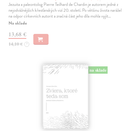
Jezuita a paleontolog Pierre Teilhard de Chardin je autorem jedné z
nejodvážnějších křesťanských vizí 20. století. Po většinu života narážel
na odpor církevních autorit a značná část jeho díla mohla vyjít…
Na sklade
13,68 €
14,10 €
?
na sklade