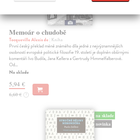
Memoár o chudobě
Tocqueville Alexis de
| Kniha
První český překlad méně známého díla jedné z nejvýznamnějších
osobností evropské politické filosofie 19. století je doplněn obšírnými
komentáři Ivo Budila, Jana Kellera a Gertrudy Himmelfalberové.
Od…
Na sklade
5,94 €
6,60 €
?
na sklade
novinka