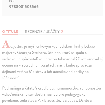
EAN
9788081503566
O TITULE
RECENZIE / UKÁŽKY
2
A
ugustín, je myšlienkovým východiskom knihy Lekcie
majstrov Georgea Steinera. Steiner, ktorý sa spolu s
vedeckou a spisovateľskou prácou takmer celý život venoval aj
učeniu na viacerých univerzitách, nás v knihe sprevádza
dejinami vzťahu Majstrov a ich učeníkov od antiky po
súčasnosť.
Podmaňuje si čitateľa erudíciou, humánnosťou, schopnosťou
vidieť nečakané súvislosti a vášňou pre pedagogické
povolanie. Sokrates a Alkibiadés, Ježiš a Judáš, Dante a