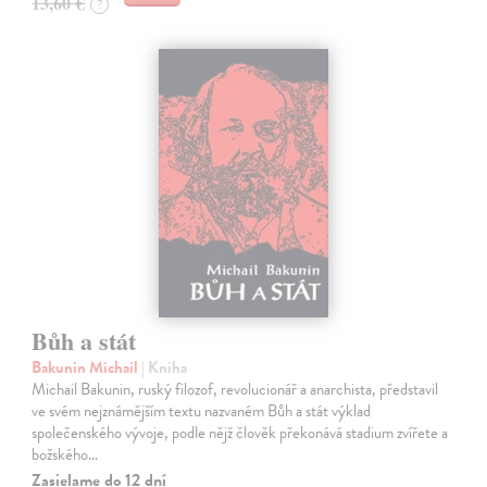
13,60 €
?
Bůh a stát
Bakunin Michail
| Kniha
Michail Bakunin, ruský filozof, revolucionář a anarchista, představil
ve svém nejznámějším textu nazvaném Bůh a stát výklad
společenského vývoje, podle nějž člověk překonává stadium zvířete a
božského…
Zasielame do 12 dní