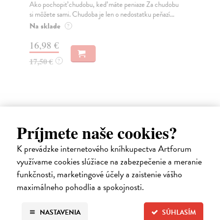
Ako pochopiť chudobu, keď máte peniaze Za chudobu
Mno
si môžete sami. Chudoba je len o nedostatku peňazí...
gen
moz
Na sklade
?
Za
16,98 €
31
17,50 €
?
33
Ďalšie z kategórie filozofia
Príjmete naše cookies?
na sklade
K prevádzke internetového kníhkupectva Artforum
využívame cookies slúžiace na zabezpečenie a meranie
novinka
funkčnosti, marketingové účely a zaistenie vášho
maximálneho pohodlia a spokojnosti.
NASTAVENIA
SÚHLASÍM