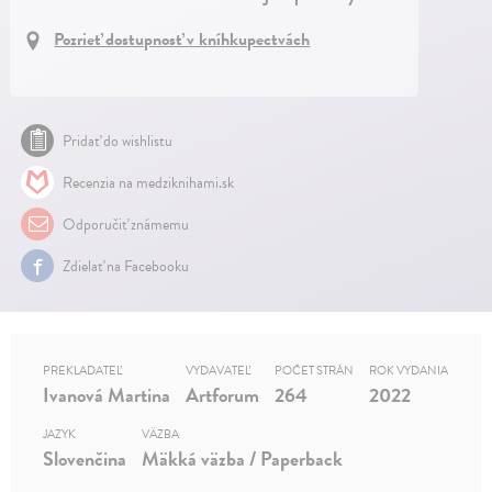
Pozrieť dostupnosť v kníhkupectvách
Pridať do wishlistu
Recenzia na medziknihami.sk
Odporučiť známemu
Zdielať na Facebooku
PREKLADATEĽ
VYDAVATEĽ
POČET STRÁN
ROK VYDANIA
Ivanová Martina
Artforum
264
2022
JAZYK
VÄZBA
Slovenčina
Mäkká väzba / Paperback