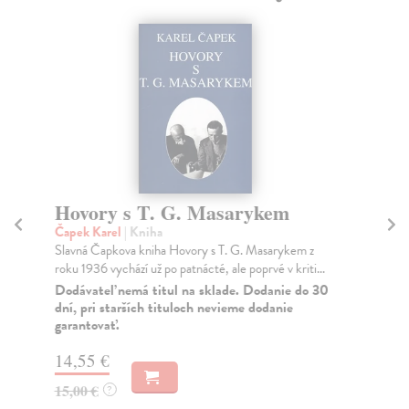
Hovory s T. G. Masarykem
Ú
Čapek Karel
| Kniha
Hr
Slavná Čapkova kniha Hovory s T. G. Masarykem z
Vzá
roku 1936 vychází už po patnácté, ale poprvé v kriti...
soc
Dodávateľ nemá titul na sklade. Dodanie do 30
Za
dní, pri starších tituloch nevieme dodanie
garantovať.
13
14
14,55 €
15,00 €
?