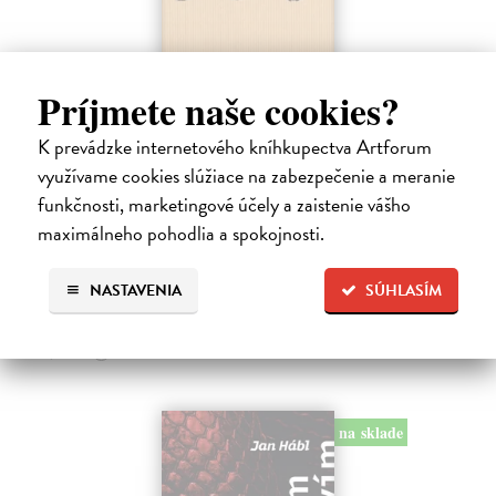
Príjmete naše cookies?
Pomalost
K prevádzke internetového kníhkupectva Artforum
Kundera Milan
| Kniha
využívame cookies slúžiace na zabezpečenie a meranie
Pomalost, chronologicky první ze čtyř románů Milana Kundery
napsaných francouzsky, vychází v českém překladu Anny
funkčnosti, marketingové účely a zaistenie vášho
Kareninové. Vydávání Kunderových románů v českém jazyce se
maximálneho pohodlia a spokojnosti.
uzavírá.
Na sklade
?
NASTAVENIA
SÚHLASÍM
14,73 €
15,50 €
?
na sklade