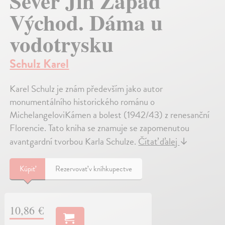
Sever Jih Západ
Východ. Dáma u
vodotrysku
Schulz Karel
Karel Schulz je znám především jako autor
monumentálního historického románu o
MichelangeloviKámen a bolest (1942/43) z renesanční
Florencie. Tato kniha se znamuje se zapomenutou
avantgardní tvorbou Karla Schulze.
Čítať ďalej
↓
Kúpiť
Rezervovať v kníhkupectve
10,86 €