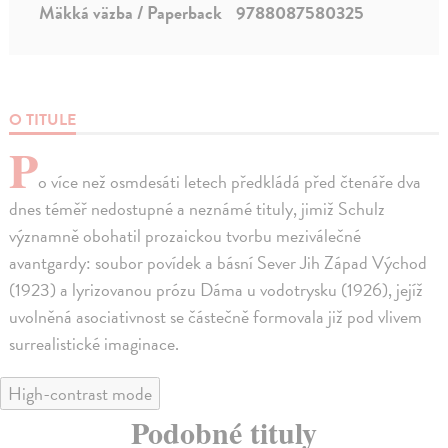
Mäkká väzba / Paperback
9788087580325
O TITULE
P
o více než osmdesáti letech předkládá před čtenáře dva
dnes téměř nedostupné a neznámé tituly, jimiž Schulz
významně obohatil prozaickou tvorbu meziválečné
avantgardy: soubor povídek a básní Sever Jih Západ Východ
(1923) a lyrizovanou prózu Dáma u vodotrysku (1926), jejíž
uvolněná asociativnost se částečně formovala již pod vlivem
surrealistické imaginace.
High-contrast mode
Podobné tituly