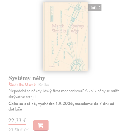
dotlač
Systémy něhy
Šindelka Marek
| Kniha
Nepodobá se někdy lidský život mechanismu? A kolik něhy se může
skrývat ve stroji?
Čaká sa dotlač, vychádza 1.9.2026, zasielame do 7 dní od
dotlače
22,33 €
23,50 €
?