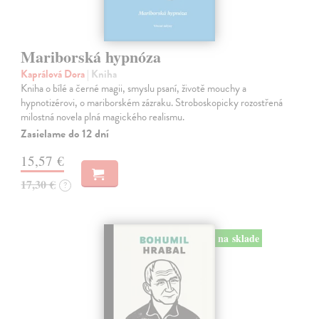
Mariborská hypnóza
Kaprálová Dora
| Kniha
Kniha o bílé a černé magii, smyslu psaní, životě mouchy a
hypnotizérovi, o mariborském zázraku. Stroboskopicky rozostřená
milostná novela plná magického realismu.
Zasielame do 12 dní
15,57 €
17,30 €
?
na sklade