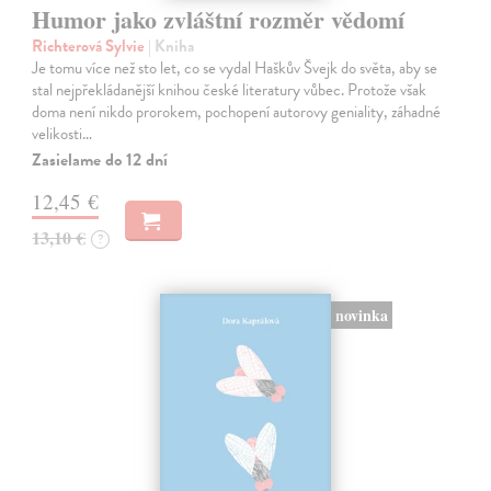
Humor jako zvláštní rozměr vědomí
Richterová Sylvie
| Kniha
Je tomu více než sto let, co se vydal Haškův Švejk do světa, aby se
stal nejpřekládanější knihou české literatury vůbec. Protože však
doma není nikdo prorokem, pochopení autorovy geniality, záhadné
velikosti…
Zasielame do 12 dní
12,45 €
13,10 €
?
novinka