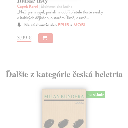
Italské listy
Kni
Čapek Karel
| Elektronická kniha
202
„Nežli jsem vyjel, poslali mi dobří přátelé tlusté svazky
této
o italských dějinách, o starém Římě, o umě...
Za
Na stiahnutie ako
EPUB
a
MOBI
19
3,99 €
19
Ďalšie z kategórie česká beletria
na sklade