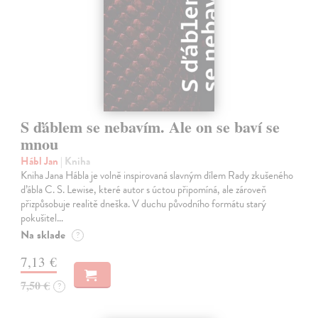
S ďáblem se nebavím. Ale on se baví se
mnou
Hábl Jan
| Kniha
Kniha Jana Hábla je volně inspirovaná slavným dílem Rady zkušeného
ďábla C. S. Lewise, které autor s úctou připomíná, ale zároveň
přizpůsobuje realitě dneška. V duchu původního formátu starý
pokušitel…
Na sklade
?
7,13 €
7,50 €
?