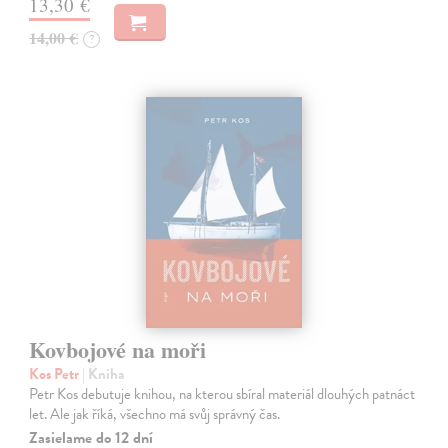
13,30 €
14,00 €
?
Kovbojové na moři
Kos Petr
| Kniha
Petr Kos debutuje knihou, na kterou sbíral materiál dlouhých patnáct
let. Ale jak říká, všechno má svůj správný čas.
Zasielame do 12 dní