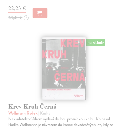
22,23 €
23,40 €
?
na sklade
Krev Kruh Černá
Wollmann Radek
| Kniha
Nakladatelství Alarm vydává druhou prozaickou knihu. Kniha od
Radka Wollmanna je návratem do konce devadesátých let, kdy se