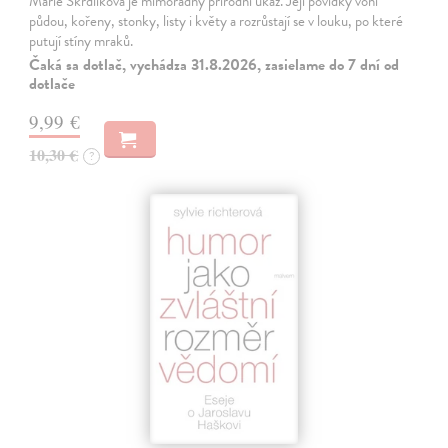
Marie Škrdlíková je mimořádný přírodní úkaz. Její povídky voní
půdou, kořeny, stonky, listy i květy a rozrůstají se v louku, po které
putují stíny mraků.
Čaká sa dotlač, vychádza 31.8.2026, zasielame do 7 dní od
dotlače
9,99 €
10,30 €
?