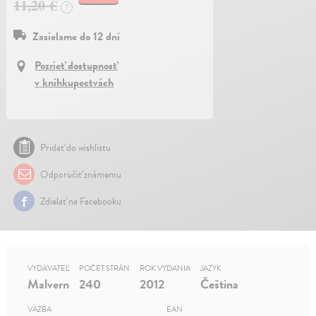
11,20 €
?
Zasielame do 12 dní
Pozrieť dostupnosť
v kníhkupectvách
Pridať do wishlistu
Odporučiť známemu
Zdielať na Facebooku
VYDAVATEĽ
POČET STRÁN
ROK VYDANIA
JAZYK
Malvern
240
2012
Čeština
VÄZBA
EAN