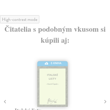
High-contrast mode
Čitatelia s podobným vkusom si
kúpili aj:
E-KNIHA
Mi
Šik