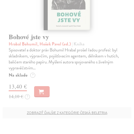
Bohové jste vy
Hrabal Bohumil, Hošek Pavel (ed.)
| Kniha
Spisovatel a doktor práv Bohumil Hrabal prošel řadou profesí: byl
skladníkem, výpravčím, pojišťovacím agentem, dělníkem v hutích,
baličem starého papíru. Myšlení autora spojovaného s živelným
vypravěčstvím…
Na sklade
?
13,40 €
14,10 €
?
ZOBRAZIŤ ĎALŠIE Z KATEGÓRIE ČESKÁ BELETRIA