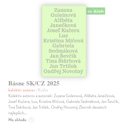
na sklade
Básne SK/CZ 2025
kolektív autorov
| Kniha
Kolektív autorov a autoriek: Zuzana Goleinová, Alžběta Janečková,
Josef Kučera, Luz, Kristína Mičová, Gabriela Sedmáková, Jan Ševčík,
Tina Štěrbová, Jan Trtílek, Ondřej Novotný Zborník desiatich
najlepších…
Na sklade
?