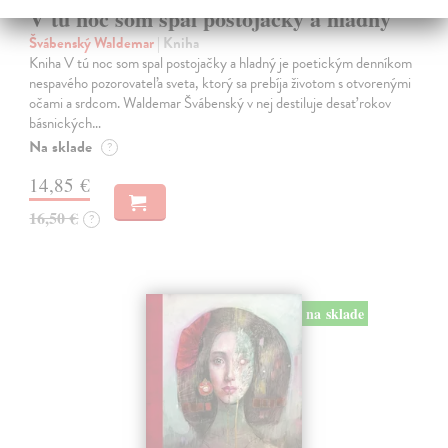
V tú noc som spal postojačky a hladný
Švábenský Waldemar
| Kniha
Kniha V tú noc som spal postojačky a hladný je poetickým denníkom
nespavého pozorovateľa sveta, ktorý sa prebíja životom s otvorenými
očami a srdcom. Waldemar Švábenský v nej destiluje desať rokov
básnických…
Na sklade
?
14,85 €
16,50 €
?
na sklade