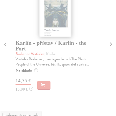
Karlín - přístav / Karlin - the
T
Port
P
1
Brabenec Vratislav
| Kniha
Vratislav Brabenec, člen legendárních The Plastic
Re
People of the Universe, básník, spisovatel a zahra...
Prv
Rey
Na sklade
?
Za
14,55 €
22
15,00 €
?
23
High-contrast mode