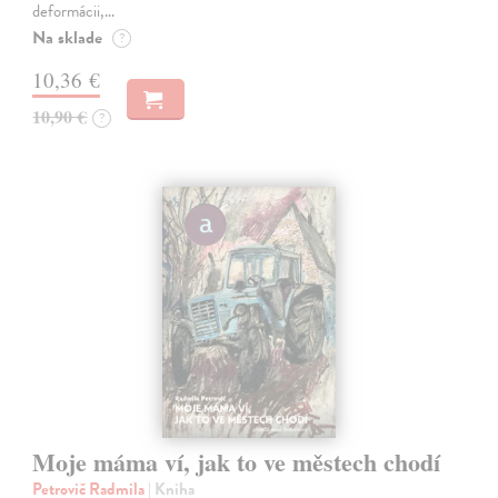
deformácii,…
Na sklade
?
10,36 €
10,90 €
?
Moje máma ví, jak to ve městech chodí
Petrovič Radmila
| Kniha