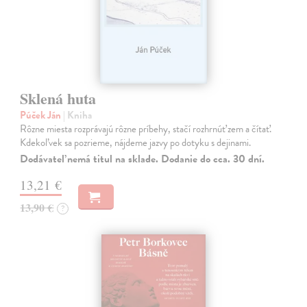
Sklená huta
Púček Ján
| Kniha
Rôzne miesta rozprávajú rôzne príbehy, stačí rozhrnúť zem a čítať.
Kdekoľvek sa pozrieme, nájdeme jazvy po dotyku s dejinami.
Dodávateľ nemá titul na sklade. Dodanie do cca. 30 dní.
13,21 €
13,90 €
?