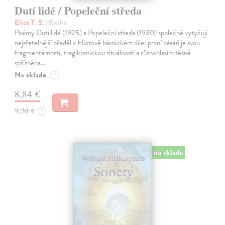
Dutí lidé / Popeleční středa
Eliot T. S.
| Kniha
Poémy Dutí lidé (1925) a Popeleční středa (1930) společně vytyčují
nejzřetelnější předěl v Eliotově básnickém díle: první báseň je svou
fragmentárností, tragikomickou rituálností a různohlasím těsně
spřízněna…
Na sklade
?
8,84 €
9,30 €
?
na sklade