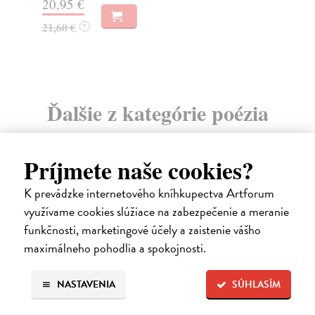
20,95 €
20
21,60 €
21
?
Ďalšie z kategórie poézia
Príjmete naše cookies?
na sklade
K prevádzke internetového kníhkupectva Artforum
využívame cookies slúžiace na zabezpečenie a meranie
funkčnosti, marketingové účely a zaistenie vášho
maximálneho pohodlia a spokojnosti.
NASTAVENIA
SÚHLASÍM