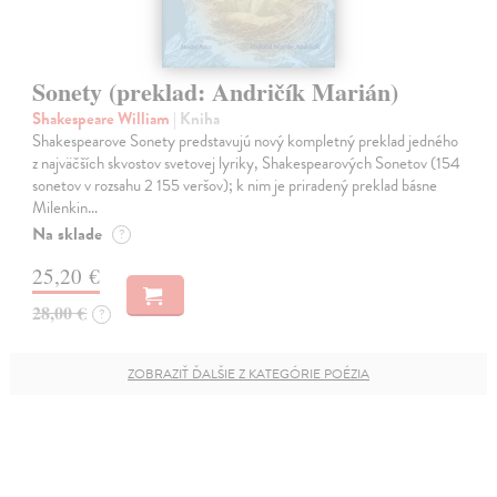
Sonety (preklad: Andričík Marián)
Shakespeare William
| Kniha
Shakespearove Sonety predstavujú nový kompletný preklad jedného
z najväčších skvostov svetovej lyriky, Shakespearových Sonetov (154
sonetov v rozsahu 2 155 veršov); k nim je priradený preklad básne
Milenkin…
Na sklade
?
25,20 €
28,00 €
?
ZOBRAZIŤ ĎALŠIE Z KATEGÓRIE POÉZIA