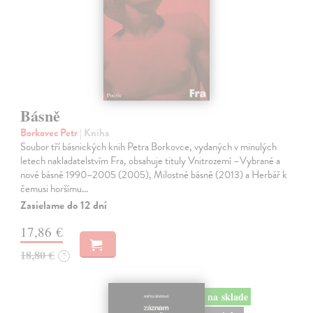
Básně
Borkovec Petr
| Kniha
Soubor tří básnických knih Petra Borkovce, vydaných v minulých
letech nakladatelstvím Fra, obsahuje tituly Vnitrozemí –Vybrané a
nové básně 1990–2005 (2005), Milostné básně (2013) a Herbář k
čemusi horšímu…
Zasielame do 12 dní
17,86 €
18,80 €
?
na sklade