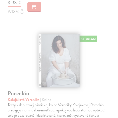
8,98 €
9,45 €
?
na sklade
Porcelán
Kolejáková Veronika
| Kniha
Texty v debutovej básnickej knihe Veroniky Kolejákovej Porcelán
prepájajú intímnu skúsenosť so znepokojivou laboratórnou optikou:
telo je pozorované, klasifikované, tvarované, vystavené tlaku a