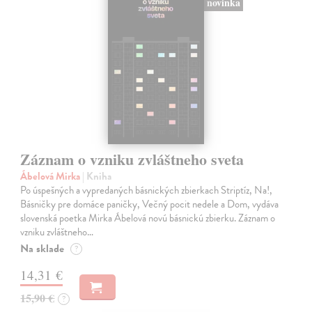
novinka
Záznam o vzniku zvláštneho sveta
Ábelová Mirka
| Kniha
Po úspešných a vypredaných básnických zbierkach Striptíz, Na!,
Básničky pre domáce paničky, Večný pocit nedele a Dom, vydáva
slovenská poetka Mirka Ábelová novú básnickú zbierku. Záznam o
vzniku zvláštneho…
Na sklade
?
14,31 €
15,90 €
?