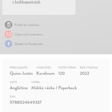
v kníhkupectvách
Pridať do wishlistu
Odporučiť známemu
Zdielať na Facebooku
PREKLADATEĽ
VYDAVATEĽ
POČET STRÁN
ROK VYDANIA
Quinn Justin
Karolinum
120
2022
JAZYK
VÄZBA
Angličtina
Mäkká väzba / Paperback
EAN
9788024649337