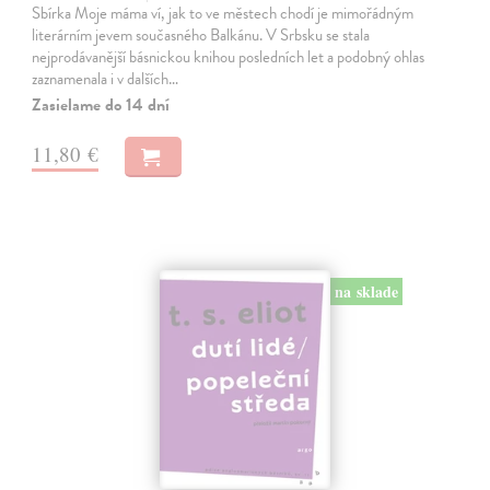
Sbírka Moje máma ví, jak to ve městech chodí je mimořádným
literárním jevem současného Balkánu. V Srbsku se stala
nejprodávanější básnickou knihou posledních let a podobný ohlas
zaznamenala i v dalších…
Zasielame do 14 dní
11,80 €
na sklade