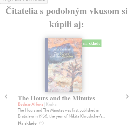
Čitatelia s podobným vkusom si
kúpili aj:
na sklade
The Hours and the Minutes
T
Bednár Alfonz
| Kniha
Ro
The Hours and The Minutes was first published in
Pub
Bratislava in 1956, the year of Nikita Khrushchev’s...
Krá
Na sklade
Za
?