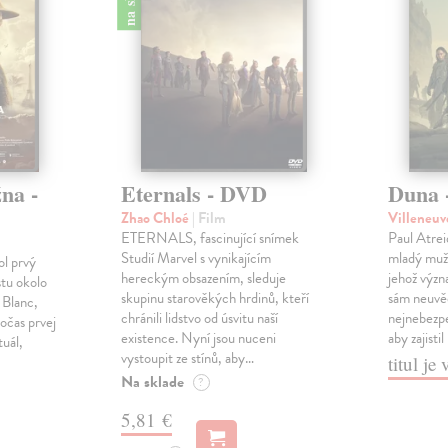
na -
Eternals - DVD
Duna 
Zhao Chloé
| Film
Villeneuv
ETERNALS, fascinující snímek
Paul Atre
Studií Marvel s vynikajícím
mladý muž
ol prvý
hereckým obsazením, sleduje
jehož význa
stu okolo
skupinu starověkých hrdinů, kteří
sám neuvě
 Blanc,
chránili lidstvo od úsvitu naší
nejnebezpe
počas prvej
existence. Nyní jsou nuceni
aby zajist
tuál,
vystoupit ze stínů, aby…
titul j
Na sklade
?
5,81 €