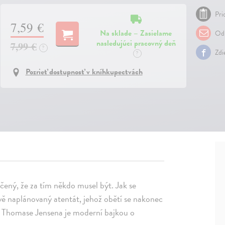
Pri
7,59 €
Na sklade – Zasielame
Odp
nasledujúci pracovný deň
7,99 €
?
Zdi
?
Pozrieť dostupnosť v kníhkupectvách
dčený, že za tím někdo musel být. Jak se
ivě naplánovaný atentát, jehož obětí se nakonec
 Thomase Jensena je moderní bajkou o