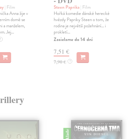
- DVD
Ži
May
| Film
Steen Paprika
| Film
Zel
ička Anna žije v
Hořká komedie dánské herecké
Nik
erním domě se
hvězdy Papriky Steen o tom, že
stan
i a manželem,
rodina je největší požehnání… i
Vít
. Jej...
prokletí...
kate
Zasielame do 14 dní
Na 
?
7,51 €
12
7,90 €
13,
?
rillery
na sklade