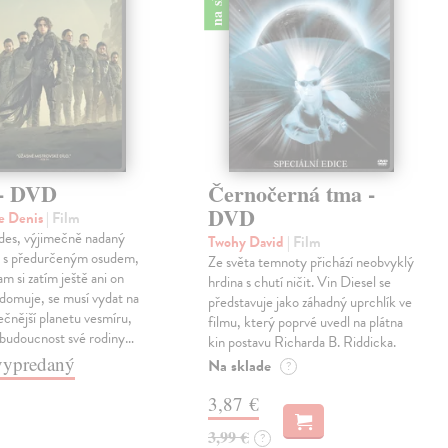
- DVD
Černočerná tma -
DVD
e Denis
| Film
ides, výjimečně nadaný
Twohy David
| Film
 s předurčeným osudem,
Ze světa temnoty přichází neobvyklý
m si zatím ještě ani on
hrdina s chutí ničit. Vin Diesel se
domuje, se musí vydat na
představuje jako záhadný uprchlík ve
čnější planetu vesmíru,
filmu, který poprvé uvedl na plátna
il budoucnost své rodiny…
kin postavu Richarda B. Riddicka.
e vypredaný
Na sklade
?
3,87 €
3,99 €
?