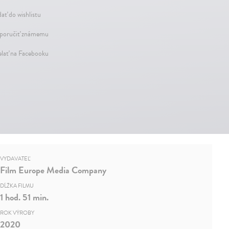
dať do wishlistu
oručiť známemu
elať na Facebooku
VYDAVATEĽ
Film Europe Media Company
DĹŽKA FILMU
1 hod. 51 min.
ROK VÝROBY
2020