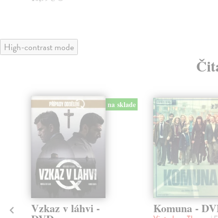
High-contrast mode
Čit
na sklade
Vzkaz v láhvi -
Komuna - D