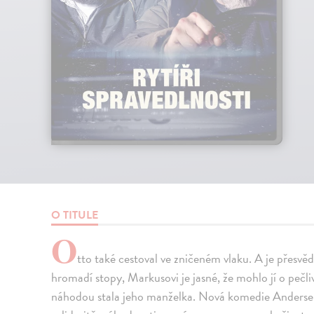
O TITULE
O
tto také cestoval ve zničeném vlaku. A je přesvě
hromadí stopy, Markusovi je jasné, že mohlo jí o pečl
náhodou stala jeho manželka. Nová komedie Anderse