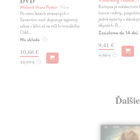
DVD
Vinterberg Thomas
| 
Komuna je svědectvím h
Moland Hans Petter
| Film
konce rodiny, pospolitos
Po osmi letech strávených v
jedné epochy v dánský
Severním moři doputuje tajemný
dějinách. R...
vzkaz v láhvi až na stůl kriminálního
Odd...
Zasielame do 14 dní
Na sklade
?
9,41 €
10,66 €
9,90 €
?
10,99 €
?
Ďalšie