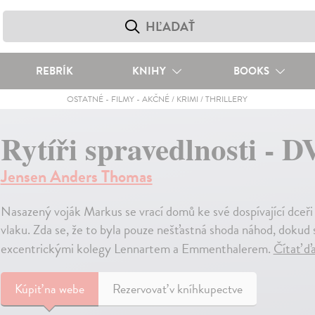
REBRÍK
KNIHY
BOOKS
OSTATNÉ
-
FILMY
-
AKČNÉ / KRIMI / THRILLERY
Rytíři spravedlnosti - 
Jensen Anders Thomas
Nasazený voják Markus se vrací domů ke své dospívající dceři
vlaku. Zda se, že to byla pouze nešťastná shoda náhod, dok
excentrickými kolegy Lennartem a Emmenthalerem.
Čítať ď
Kúpiť
na webe
Rezervovať v kníhkupectve