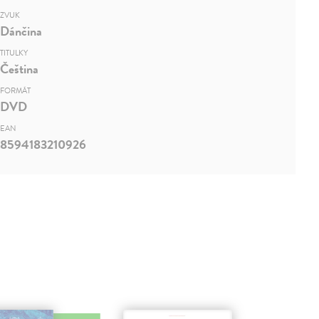
ZVUK
Dánčina
TITULKY
Čeština
FORMÁT
DVD
EAN
8594183210926