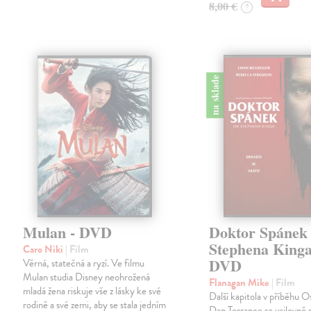
8,00 €
?
na sklade
Mulan - DVD
Doktor Spánek
Stephena Kinga
Caro Niki
| Film
DVD
Věrná, statečná a ryzí. Ve filmu
Mulan studia Disney neohrožená
Flanagan Mike
| Film
mladá žena riskuje vše z lásky ke své
Další kapitola v příběhu O
rodině a své zemi, aby se stala jedním
Dan Torrance se usilovně s