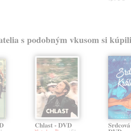
atelia s podobným vkusom si kúpili
VD
Chlast - DVD
Srdcová