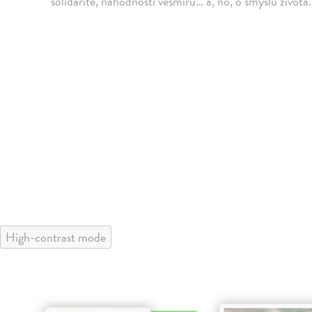
solidaritě, náhodnosti vesmíru… a, no, o smyslu života.
High-contrast mode
klade