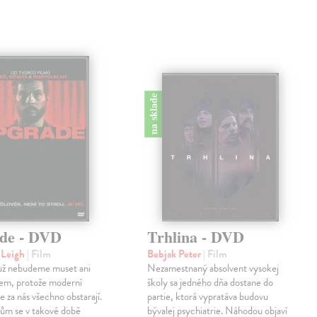
na sklade
de - DVD
Trhlina - DVD
 Leigh
| Film
Bebjak Peter
| Film
 už nebudeme muset ani
Nezamestnaný absolvent vysokej
tem, protože moderní
školy sa jedného dňa dostane do
e za nás všechno obstarají.
partie, ktorá vypratáva budovu
ům se v takové době
bývalej psychiatrie. Náhodou objaví