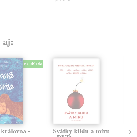
 aj:
na sklade
 královna -
Svátky klidu a míru
Tá