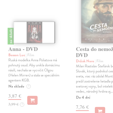
na sklade
Anna - DVD
Cesta do nemož
DVD
Besson Luc
| Film
Ruská modelka Anna Poliatova má
Držiak Noro
| Film
pohnutý osud. Aby unikla domácímu
Milan Rastislav Štefánik b
násilí, nechala se vycvičit Olgou
Slovák, ktorý podnikol ce
(Helen Mirren) a stala se speciálním
sveta, viac ráz zdolal Mont
agentem KGB.
prežil zostrelenie lietadla 
Na sklade
svetovej vojny, bol intelek
?
vedec, národný hrdina aj…
3,87 €
Do 4 dní
3,99 €
?
7,76 €