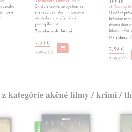
DVD
Film
Vinterberg Thomas
| Film
rozícího
Existuje teorie, že bychom se
el-Toukhy 
ti i celé
měli rodit s malým množstvím
Úspěšná právn
ch
alkoholu v krvi a že mírná
krásném mod
podnapilost ot...
dvěma dceram
lékařem Petrem
Zasielame do 14 dní
Na sklade
7,59 €
7,59 €
7,99 €
?
7,99 €
?
 z kategórie akčné filmy / krimi / th
na sklade