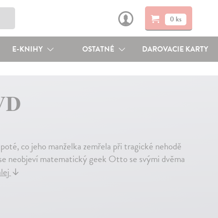
0 ks
E-KNIHY
OSTATNÉ
DAROVACIE KARTY
DVD
 poté, co jeho manželka zemřela při tragické nehodě
ud se neobjeví matematický geek Otto se svými dvěma
alej
↓