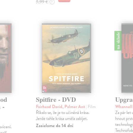
5,99 €
?
na sklade
 od
Spitfire - DVD
Upgra
 -
Fairhead David, Palmer Ant
| Film
Whannell
Říkalo se, že je to učiněná krása.
Za pár let
Jenže tahle krása uměla zabíjet.
hnout prs
technologi
Zasielame do 14 dní
svícení.
Technofob
naží