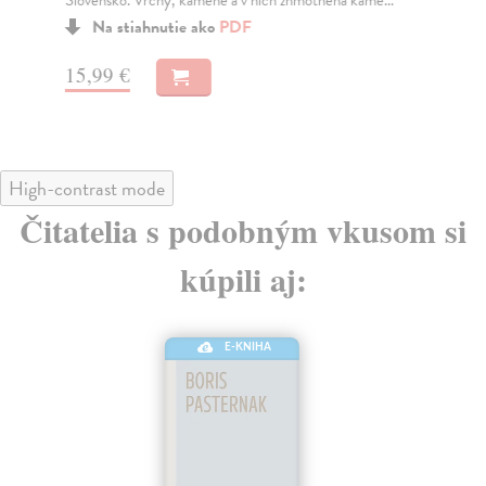
Slovensko. Vrchy, kamene a v nich zhmotnená kame...
Slo
kam
Na stiahnutie ako
PDF
15,99 €
15
High-contrast mode
Čitatelia s podobným vkusom si
kúpili aj:
E-KNIHA