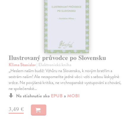
Ilustrovaný průvodce po Slovensku
Klíma Stanislav
| Elektronická kniha
„Heslem naším budiž: Vzhůru na Slovensko, k novým bratřím a
sestrám našim! Ale nezapomeňte jedné věci: vzíti s sebou láskyplné
srdce. Ne povýšená kritika, ne vrchnopanské vystupování a chování,
ne společenské…
Na stiahnutie ako
EPUB
a
MOBI
3,49 €