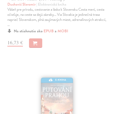
Duchovič Slavomír
| Elektronická kniha
Vášeň pre prírodu, cestovanie a láska k Slovensku Cesta mení, cesta
očisťuje, na ceste sa dejú zázraky... Via Slovakia je jedinečná trasa
naprieč Slovenskom, plná zaujímavých miest, adrenalínových atrakcií,
…
Na stiahnutie ako
EPUB
a
MOBI
16,73 €
E-KNIHA