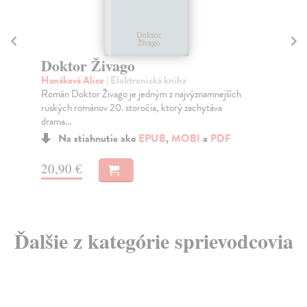
Doktor Živago
Sl
e
Hanáková Alice
| Elektronická kniha
Román Doktor Živago je jedným z najvýznamnejších
Kr
ruských románov 20. storočia, ktorý zachytáva
Ele
drama...
arc
Na stiahnutie ako
EPUB
,
MOBI
a
PDF
20,90 €
29
Ďalšie z kategórie sprievodcovia