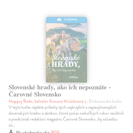
E-KNIHA
Slovenské hrady, ako ich nepoznáte -
Čarovné Slovensko
Hoppej Rado, kolektív Simona Hričišinová a
| Elektronická kniha
V tejto knihe nájdete príbehy tých najkrajších a najzaujímavejších
slovenských hradov a zámkov, ktoré počas niekoľkých rokov navštívili
a preskúmali redaktori magazínu Čarovné Slovensko. Jej súčasťou
sú…
Na stiahnutie ako
PDF