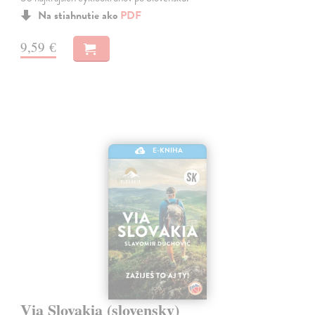
Na stiahnutie ako
PDF
9,59 €
E-KNIHA
Via Slovakia (slovensky)