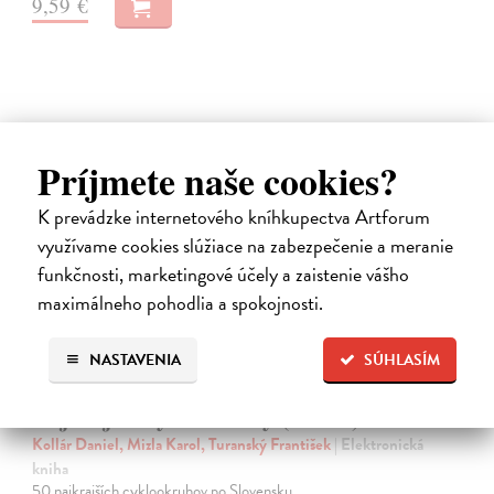
9,59 €
Príjmete naše cookies?
E-KNIHA
K prevádzke internetového kníhkupectva Artforum
využívame cookies slúžiace na zabezpečenie a meranie
funkčnosti, marketingové účely a zaistenie vášho
maximálneho pohodlia a spokojnosti.
NASTAVENIA
SÚHLASÍM
Najkrajšie cyklookruhy (1. diel)
Kollár Daniel, Mizla Karol, Turanský František
| Elektronická
kniha
50 najkrajších cyklookruhov po Slovensku.