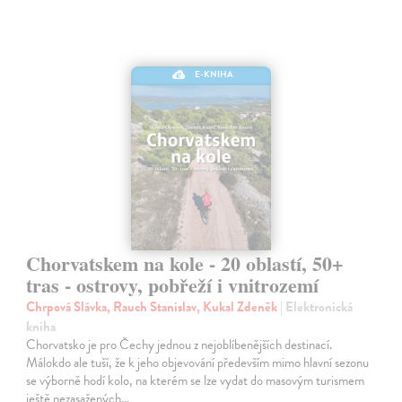
E-KNIHA
Chorvatskem na kole - 20 oblastí, 50+
tras - ostrovy, pobřeží i vnitrozemí
Chrpová Slávka, Rauch Stanislav, Kukal Zdeněk
| Elektronická
kniha
Chorvatsko je pro Čechy jednou z nejoblíbenějších destinací.
Málokdo ale tuší, že k jeho objevování především mimo hlavní sezonu
se výborně hodí kolo, na kterém se lze vydat do masovým turismem
ještě nezasažených…