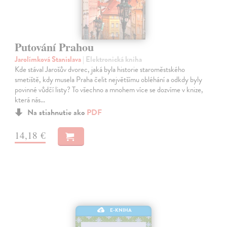
Putování Prahou
Jarolímková Stanislava
| Elektronická kniha
Kde stával Jarošův dvorec, jaká byla historie staroměstského
smetiště, kdy musela Praha čelit největšímu obléhání a odkdy byly
povinné vůdčí listy? To všechno a mnohem více se dozvíme v knize,
která nás…
Na stiahnutie ako
PDF
14,18 €
E-KNIHA