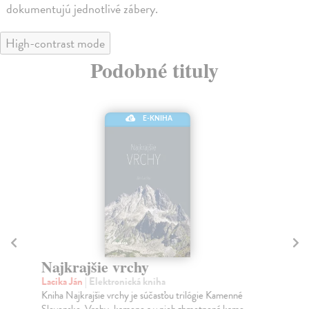
dokumentujú jednotlivé zábery.
High-contrast mode
Podobné tituly
E-KNIHA
Najkrajšie vrchy
V
Lacika Ján
| Elektronická kniha
Lac
Kniha Najkrajšie vrchy je súčasťou trilógie Kamenné
Kni