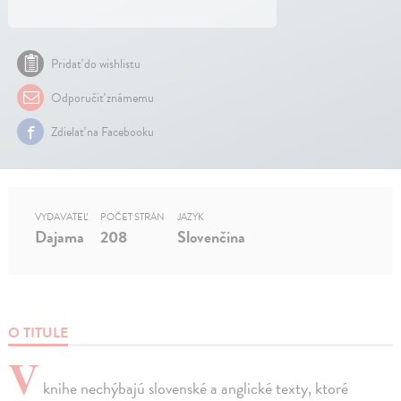
Pridať do wishlistu
Odporučiť známemu
Zdielať na Facebooku
VYDAVATEĽ
POČET STRÁN
JAZYK
Dajama
208
Slovenčina
O TITULE
V
knihe nechýbajú slovenské a anglické texty, ktoré