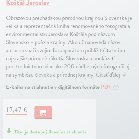
Košťál Jaroslav
Obrazovou prechádzkou prírodnou krajinou Slovenska je
veľká a reprezentačná kniha renomovaného fotografa a
environmentalistu Jaroslava Košťála pod názvom
Slovensko – poézia krajiny. Ako už napovedá názov,
autor sa snaží svojím fotoaparátom priblížiť čitateľom
najkrajšie prírodné zákutia Slovenska a poukázať
prostredníctvom viac ako 200 nádherných fotografií aj
na symbiózu človeka a prírodnej krajiny.
Čítať ďalej
↓
E-kniha na stiahnutie v digitálnom formáte
PDF
?
17,47 €
Titul je dostupný ihneď na stiahnutie