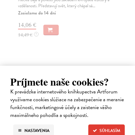
vzdělanosti. Představují svět, který chápal sá...
mim
Zasielame do 14 dní
Ča
do 
14,06 €
18
14,49 €
?
18
Ďalšie z kategórie mýty, báje a
Príjmete naše cookies?
povesti
K prevádzke internetového kníhkupectva Artforum
využívame cookies slúžiace na zabezpečenie a meranie
funkčnosti, marketingové účely a zaistenie vášho
maximálneho pohodlia a spokojnosti.
NASTAVENIA
SÚHLASÍM