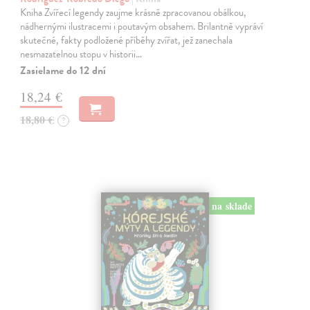
Kniha Zvířecí legendy zaujme krásně zpracovanou obálkou,
nádhernými ilustracemi i poutavým obsahem. Brilantně vypráví
skutečné, fakty podložené příběhy zvířat, jež zanechala
nesmazatelnou stopu v historii…
Zasielame do 12 dní
18,24 €
18,80 €
?
na sklade