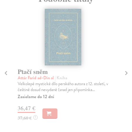
Ptačí sněm
L
Attár Faríd ad-Dín al
| Kniha
Gi
Velkolepé mystické dílo perského autora z 12. století, v
Tře
češtině dosud nevydané (snad jen připomínka...
Lou
Zasielame do 12 dní
Na
36,47 €
58
37,60 €
60
?