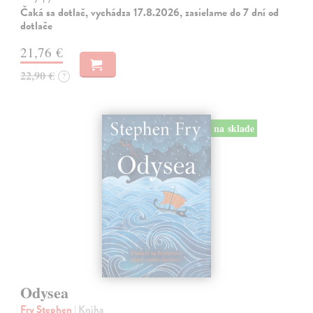
Čaká sa dotlač, vychádza 17.8.2026, zasielame do 7 dní od
dotlače
21,76 €
22,90 €
?
na sklade
Odysea
Fry Stephen
| Kniha