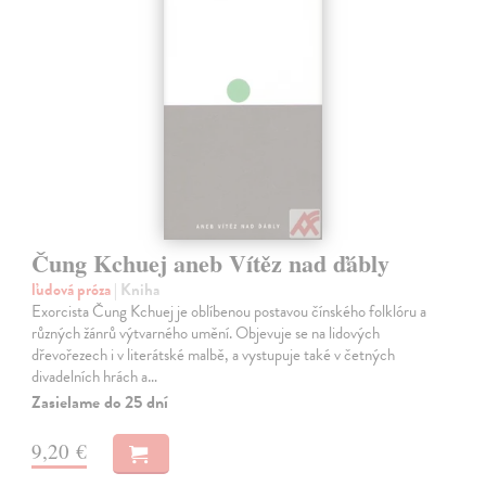
Čung Kchuej aneb Vítěz nad ďábly
ľudová próza
| Kniha
Exorcista Čung Kchuej je oblíbenou postavou čínského folklóru a
různých žánrů výtvarného umění. Objevuje se na lidových
dřevořezech i v literátské malbě, a vystupuje také v četných
divadelních hrách a…
Zasielame do 25 dní
9,20 €