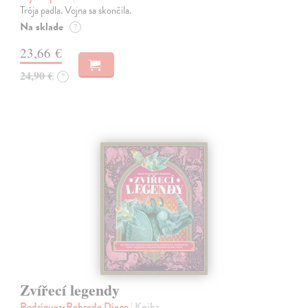
Trója padla. Vojna sa skončila.
Na sklade
?
23,66 €
24,90 €
?
Zvířecí legendy
Rodríguez-Robredo Diego
| Kniha