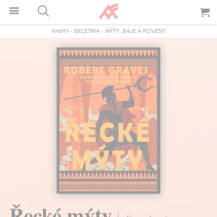
KNIHY
-
BELETRIA
-
MÝTY, BÁJE A POVESTI
Řecké mýty