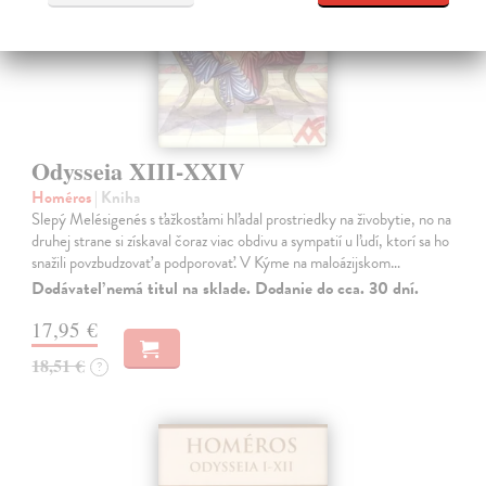
Odysseia XIII-XXIV
Homéros
| Kniha
Slepý Melésigenés s ťažkosťami hľadal prostriedky na živobytie, no na
druhej strane si získaval čoraz viac obdivu a sympatií u ľudí, ktorí sa ho
snažili povzbudzovať a podporovať. V Kýme na maloázijskom…
Dodávateľ nemá titul na sklade. Dodanie do cca. 30 dní.
17,95 €
18,51 €
?