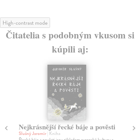
High-contrast mode
Čitatelia s podobným vkusom si
kúpili aj:
Nejkrásnější řecké báje a pověsti
St
Slušný Jaromír
| Kniha
Pe
Řecké báje a pověsti jsou základem evropské kultury a
Naj