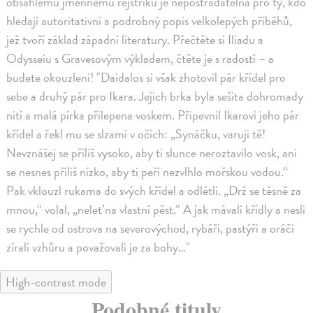
obsáhlému jmennému rejstříku je nepostradatelná pro ty, kdo
hledají autoritativní a podrobný popis velkolepých příběhů,
jež tvoří základ západní literatury. Přečtěte si Iliadu a
Odysseiu s Gravesovým výkladem, čtěte je s radostí – a
budete okouzleni! "Daidalos si však zhotovil pár křídel pro
sebe a druhý pár pro Ikara. Jejich brka byla sešita dohromady
nití a malá pírka přilepena voskem. Připevnil Ikarovi jeho pár
křídel a řekl mu se slzami v očích: „Synáčku, varuji tě!
Nevznášej se příliš vysoko, aby ti slunce neroztavilo vosk, ani
se nesnes příliš nízko, aby ti peří nezvlhlo mořskou vodou.“
Pak vklouzl rukama do svých křídel a odlétli. „Drž se těsně za
mnou,“ volal, „neleť na vlastní pěst.“ A jak mávali křídly a nesli
se rychle od ostrova na severovýchod, rybáři, pastýři a oráči
zírali vzhůru a považovali je za bohy…"
High-contrast mode
Podobné tituly