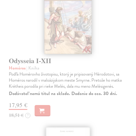
Odysseia I-XII
Homéros
| Kniha
Podľa Homérovho životopisu, ktorý je pripisovaný Hérodotovi, sa
Homéros narodil v maloázijskom meste Smyrne. Pretože ho matka
Krétheis porodila pri rieke Melés, dala mu meno Melésigenés.
Dodávateľ nemá titul na sklade. Dodanie do cca. 30 dní.
17,95 €
18,51 €
?