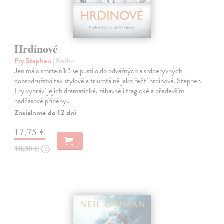
Hrdinové
Fry Stephen
| Kniha
Jen málo smrtelníků se pustilo do odvážných a srdceryvných
dobrodružství tak stylově a triumfálně jako řečtí hrdinové. Stephen
Fry vypráví jejich dramatické, zábavné i tragické a především
nadčasové příběhy…
Zasielame do 12 dní
17,75 €
18,30 €
?