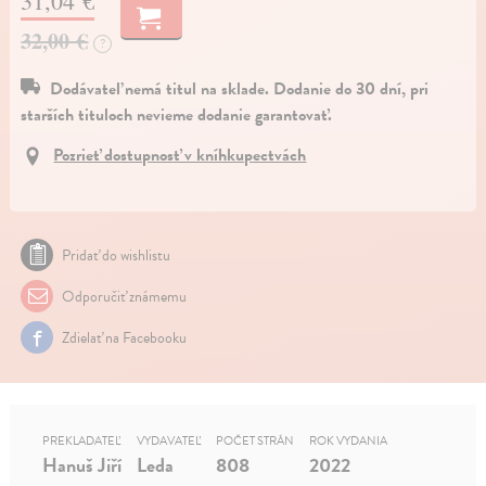
31,04 €
32,00 €
?
Dodávateľ nemá titul na sklade. Dodanie do 30 dní, pri
starších tituloch nevieme dodanie garantovať.
Pozrieť dostupnosť v kníhkupectvách
Pridať do wishlistu
Odporučiť známemu
Zdielať na Facebooku
PREKLADATEĽ
VYDAVATEĽ
POČET STRÁN
ROK VYDANIA
Hanuš Jiří
Leda
808
2022