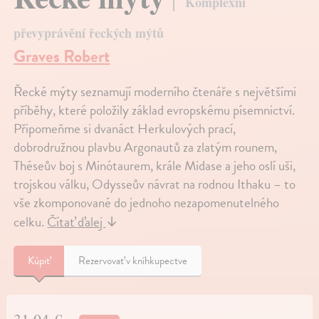
Komplexní
převyprávění řeckých mýtů
Graves Robert
Řecké mýty seznamují moderního čtenáře s největšími
příběhy, které položily základ evropskému písemnictví.
Připomeňme si dvanáct Herkulových prací,
dobrodružnou plavbu Argonautů za zlatým rounem,
Théseův boj s Minótaurem, krále Midase a jeho oslí uši,
trojskou válku, Odysseův návrat na rodnou Ithaku – to
vše zkomponované do jednoho nezapomenutelného
celku.
Čítať ďalej
↓
Kúpiť
Rezervovať v kníhkupectve