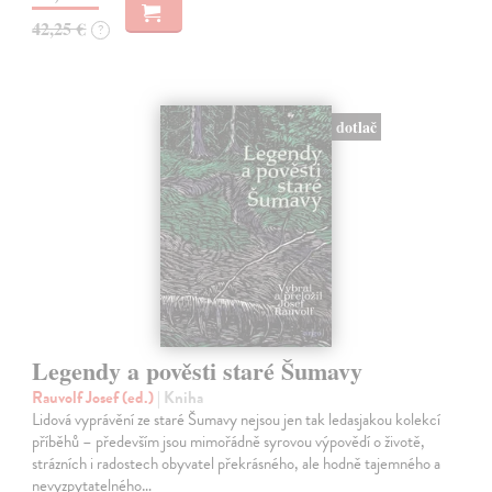
42,25 €
?
dotlač
Legendy a pověsti staré Šumavy
Rauvolf Josef (ed.)
| Kniha
Lidová vyprávění ze staré Šumavy nejsou jen tak ledasjakou kolekcí
příběhů – především jsou mimořádně syrovou výpovědí o životě,
strázních i radostech obyvatel překrásného, ale hodně tajemného a
nevyzpytatelného…