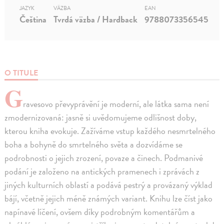
JAZYK
VÄZBA
EAN
Čeština
Tvrdá väzba / Hardback
9788073356545
O TITULE
G
ravesovo převyprávění je moderní, ale látka sama není
zmodernizovaná: jasně si uvědomujeme odlišnost doby,
kterou kniha evokuje. Zažíváme vstup každého nesmrtelného
boha a bohyně do smrtelného světa a dozvídáme se
podrobnosti o jejich zrození, povaze a činech. Podmanivé
podání je založeno na antických pramenech i zprávách z
jiných kulturních oblastí a podává pestrý a provázaný výklad
bájí, včetně jejich méně známých variant. Knihu lze číst jako
napínavé líčení, ovšem díky podrobným komentářům a