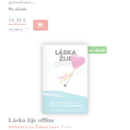
spolunažívania.…
Na sklade
19,30 €
19,90 €
?
na sklade
Láska žije offline
Halmkan Lívia, Žiaková Lucia
| Kniha