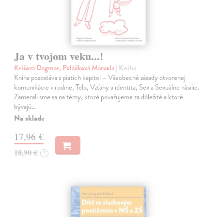
Ja v tvojom veku...!
Krišová Dagmar, Poláčková Marcela
| Kniha
Kniha pozostáva z piatich kapitol – Všeobecné zásady otvorenej
komunikácie v rodine, Telo, Vzťahy a identita, Sex a Sexuálne násilie.
Zamerali sme sa na témy, ktoré považujeme za dôležité a ktoré
bývajú…
Na sklade
17,96 €
18,90 €
?