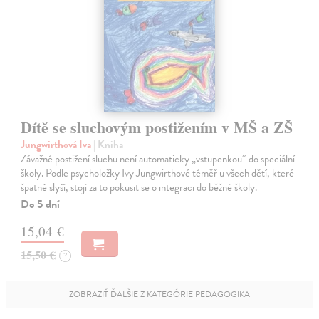
Dítě se sluchovým postižením v MŠ a ZŠ
Jungwirthová Iva
| Kniha
Závažné postižení sluchu není automaticky „vstupenkou“ do speciální
školy. Podle psycholožky Ivy Jungwirthové téměř u všech dětí, které
špatně slyší, stojí za to pokusit se o integraci do běžné školy.
Do 5 dní
15,04 €
15,50 €
?
ZOBRAZIŤ ĎALŠIE Z KATEGÓRIE PEDAGOGIKA