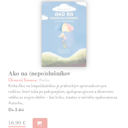
Ako na (nepo)slušníkov
Chicevič Simona
| Kniha
Kniha Ako na (nepo)slušníkov je praktickým sprievodcom pre
rodičov, ktorí túžia po pokojnejšom, spolupracujúcom a dôvernom
vzťahu so svojimi deťmi – bez kriku, trestov a večného opakovania sa.
Autorka…
Do 3 dní
16,90 €