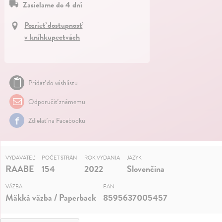
Zasielame do 4 dní
Pozrieť dostupnosť
v kníhkupectvách
Pridať do wishlistu
Odporučiť známemu
Zdielať na Facebooku
VYDAVATEĽ
POČET STRÁN
ROK VYDANIA
JAZYK
RAABE
154
2022
Slovenčina
VÄZBA
EAN
Mäkká väzba / Paperback
8595637005457