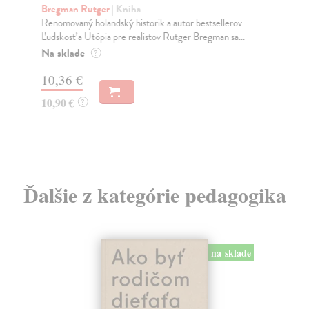
Bregman Rutger
| Kniha
Bal
Renomovaný holandský historik a autor bestsellerov
Prv
Ľudskosť a Utópia pre realistov Rutger Bregman sa...
pre
Pra
Na sklade
?
Do
10,36 €
9,
10,90 €
?
9,
Ďalšie z kategórie pedagogika
na sklade