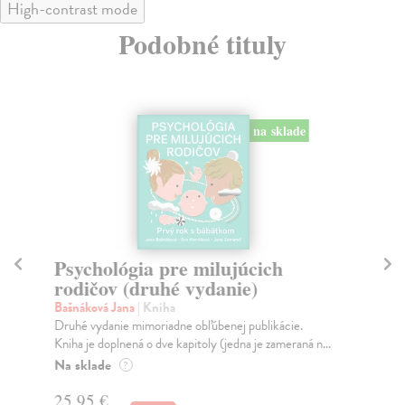
High-contrast mode
Podobné tituly
na sklade
Psychológia pre milujúcich
Ši
rodičov (druhé vydanie)
Be
Vše
Bašnáková Jana
| Kniha
tre
Druhé vydanie mimoriadne obľúbenej publikácie.
Kniha je doplnená o dve kapitoly (jedna je zameraná n...
Do
Na sklade
?
26
25,95 €