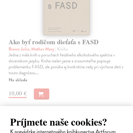
Ako byť rodičom dieťaťa s FASD
Brown Julia, Mather Mary
| Kniha
Jedna z mála kníh o poruchách fetálneho alkoholového spektra v
slovenskom jazyku. Kniha nielen jasne a zrozumiteľne popisuje
problematiku FASD, ale ponúka aj konkrétne rady pri výchove detí s
touto diagnózou.…
Na sklade
10,00 €
Príjmete naše cookies?
K prevádzke internetového kníhkupectva Artforum