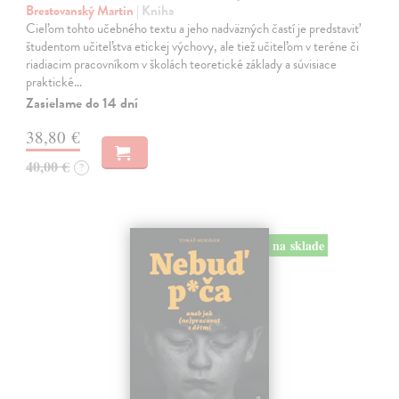
Brestovanský Martin
| Kniha
Cieľom tohto učebného textu a jeho nadväzných častí je predstaviť
študentom učiteľstva etickej výchovy, ale tiež učiteľom v teréne či
riadiacim pracovníkom v školách teoretické základy a súvisiace
praktické…
Zasielame do 14 dní
38,80 €
40,00 €
?
na sklade