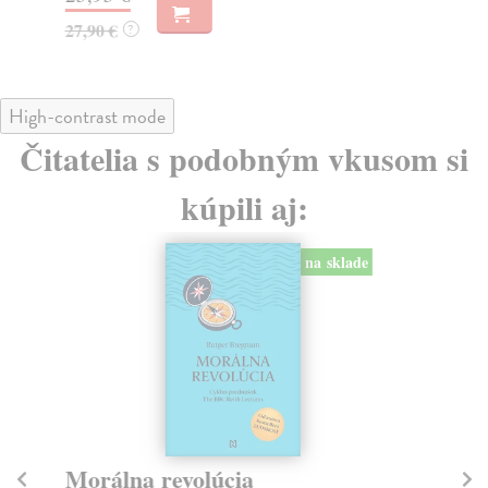
27
27,90 €
?
High-contrast mode
Čitatelia s podobným vkusom si
kúpili aj:
na sklade
Morálna revolúcia
K