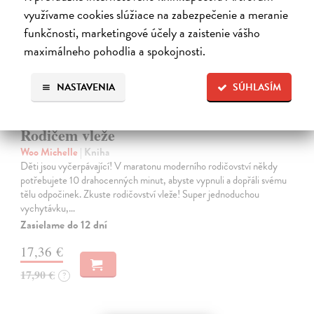
využívame cookies slúžiace na zabezpečenie a meranie
funkčnosti, marketingové účely a zaistenie vášho
maximálneho pohodlia a spokojnosti.
NASTAVENIA
SÚHLASÍM
Rodičem vleže
Woo Michelle
| Kniha
Děti jsou vyčerpávající! V maratonu moderního rodičovství někdy
potřebujete 10 drahocenných minut, abyste vypnuli a dopřáli svému
tělu odpočinek. Zkuste rodičovství vleže! Super jednoduchou
vychytávku,…
Zasielame do 12 dní
17,36 €
17,90 €
?