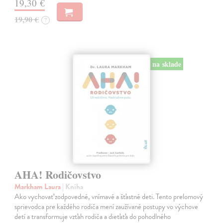
19,30 €
19,90 €
?
na sklade
AHA! Rodičovstvo
Markham Laura
| Kniha
Ako vychovať zodpovedné, vnímavé a šťastné deti. Tento prelomový
sprievodca pre každého rodiča mení zaužívané postupy vo výchove
detí a transformuje vzťah rodiča a dieťaťa do pohodlného