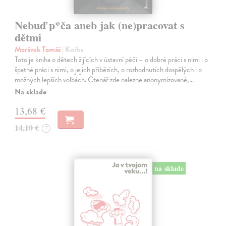
Nebuď p*ča aneb jak (ne)pracovat s
dětmi
Morávek Tomáš
| Kniha
Toto je kniha o dětech žijících v ústavní péči – o dobré práci s nimi i o
špatné práci s nimi, o jejich příbězích, o rozhodnutích dospělých i o
možných lepších volbách. Čtenář zde nalezne anonymizované,…
Na sklade
13,68 €
14,10 €
?
na sklade