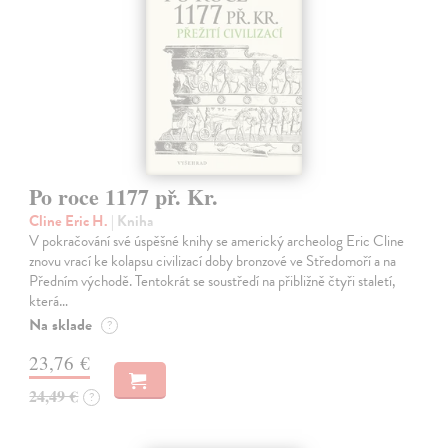
Po roce 1177 př. Kr.
Cline Eric H.
| Kniha
V pokračování své úspěšné knihy se americký archeolog Eric Cline
znovu vrací ke kolapsu civilizací doby bronzové ve Středomoří a na
Předním východě. Tentokrát se soustředí na přibližně čtyři staletí,
která…
Na sklade
?
23,76 €
24,49 €
?