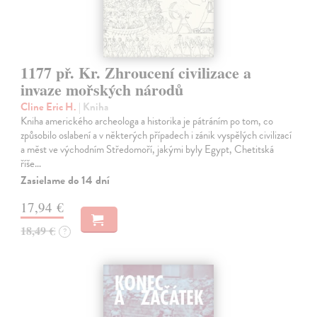
1177 př. Kr. Zhroucení civilizace a
invaze mořských národů
Cline Eric H.
| Kniha
Kniha amerického archeologa a historika je pátráním po tom, co
způsobilo oslabení a v některých případech i zánik vyspělých civilizací
a měst ve východním Středomoří, jakými byly Egypt, Chetitská
říše…
Zasielame do 14 dní
17,94 €
18,49 €
?