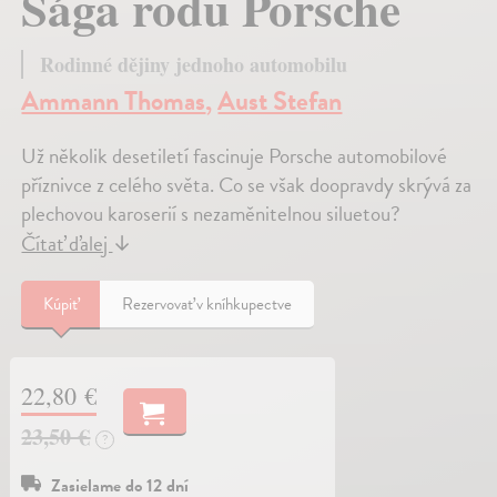
Sága rodu Porsche
Rodinné dějiny jednoho automobilu
Ammann Thomas
,
Aust Stefan
Už několik desetiletí fascinuje Porsche automobilové
příznivce z celého světa. Co se však doopravdy skrývá za
plechovou karoserií s nezaměnitelnou siluetou?
Čítať ďalej
↓
Kúpiť
Rezervovať v kníhkupectve
22,80 €
23,50 €
?
Zasielame do 12 dní