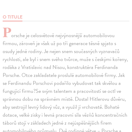
O TITULE
P
orsche je celosvětově nejvýnosnější automobilovou
firmou, zároveň je však už po tři generace těsně spjato s
osudy jedné rodiny. Je nejen snem současných vyznavačů
rychlosti, ale byl i snem svého tvůrce, muže s českými kořeny,
rodáka z Vratislavic nad Nisou, konstruktéra Ferdinanda
Porsche. Otce zakladatele proslulé automobilové firmy. Jak
se Ferdinandu Porschovi podařilo vybudovat tak skvělou a
fungující firmu?Se svým talentem a pracovitostí se octl ve
správnou dobu na správném místě. Dostal Hitlerovu důvěru,
aby sestrojil levný lidový vůz, a využil jí vrchovatě. Bohaté
dotace, velké zisky i levná pracovní síla vězňů koncentračních
táborů stojí v základech jedné z nejúspěšnějších firem
automobilového průmyslu. Dvě rodinné větve – Porsche a