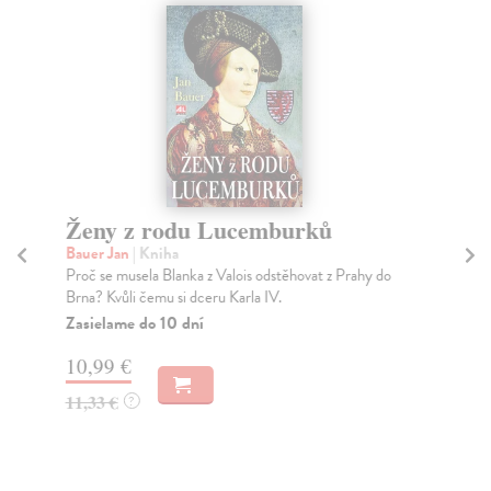
Ženy z rodu Lucemburků
10
A
Bauer Jan
| Kniha
Proč se musela Blanka z Valois odstěhovat z Prahy do
Re
Brna? Kvůli čemu si dceru Karla IV.
Šva
sta
Zasielame do 10 dní
zro
10,99 €
Za
11,33 €
?
6,
7,