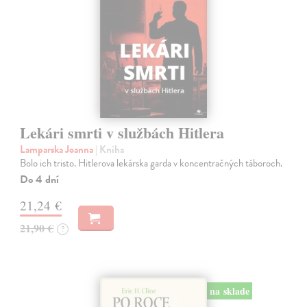
Lekári smrti v službách Hitlera
Lamparska Joanna
| Kniha
Bolo ich tristo. Hitlerova lekárska garda v koncentračných táboroch.
Do 4 dní
21,24 €
21,90 €
?
na sklade