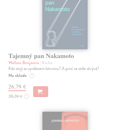
Tajemný pan Nakamoto
Wallace Benjamin
| Kniha
Kdo stojí za vynálezem bitcoinu? A proč se stále skrývá?
Na sklade
?
26,79 €
28,20 €
?