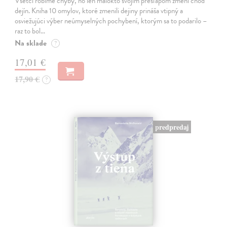
Všetci robíme chyby, no len málokto svojím prešľapom zmení chod
dejín. Kniha 10 omylov, ktoré zmenili dejiny prináša vtipný a
osviežujúci výber neúmyselných pochybení, ktorým sa to podarilo –
raz to bol…
Na sklade
?
17,01 €
17,90 €
?
predpredaj