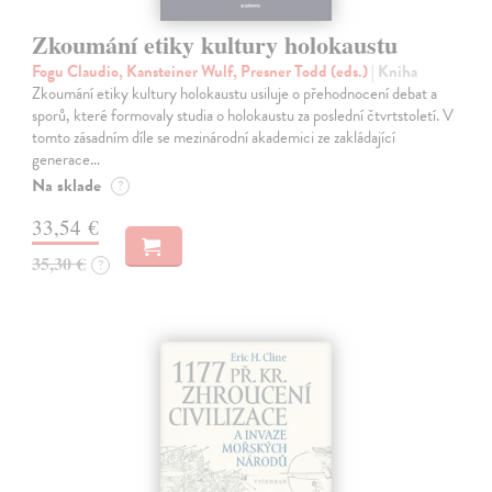
Zkoumání etiky kultury holokaustu
Fogu Claudio, Kansteiner Wulf, Presner Todd (eds.)
| Kniha
Zkoumání etiky kultury holokaustu usiluje o přehodnocení debat a
sporů, které formovaly studia o holokaustu za poslední čtvrtstoletí. V
tomto zásadním díle se mezinárodní akademici ze zakládající
generace…
Na sklade
?
33,54 €
35,30 €
?