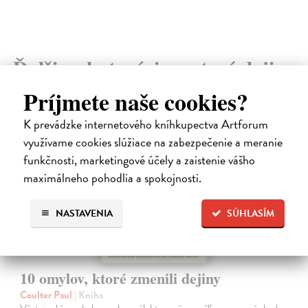
Ďalšie z kategórie svetové dejiny
Príjmete naše cookies?
na sklade
K prevádzke internetového kníhkupectva Artforum
využívame cookies slúžiace na zabezpečenie a meranie
funkčnosti, marketingové účely a zaistenie vášho
maximálneho pohodlia a spokojnosti.
NASTAVENIA
SÚHLASÍM
10 omylov, ktoré zmenili dejiny
Coulter Paul
| Kniha