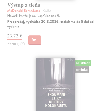
Výstup z tieňa
McDonald Bernadette
| Kniha
Hovorili im všelijako. Napríklad nosiči.
Predpredaj, vychádza 20.8.2026, zasielame do 5 dní od
vydania
23,72 €
27,90 €
?
na sklade
novinka