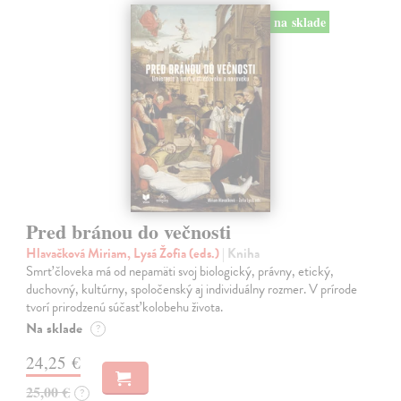
na sklade
Pred bránou do večnosti
Hlavačková Miriam, Lysá Žofia (eds.)
| Kniha
Smrť človeka má od nepamäti svoj biologický, právny, etický,
duchovný, kultúrny, spoločenský aj individuálny rozmer. V prírode
tvorí prirodzenú súčasť kolobehu života.
Na sklade
?
24,25 €
25,00 €
?