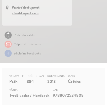
Pozrieť dostupnosť
v kníhkupectvách
Pridať do wishlistu
Odporučiť známemu
Zdielať na Facebooku
VYDAVATEĽ
POČET STRÁN
ROK VYDANIA
JAZYK
Práh
384
2013
Čeština
VÄZBA
EAN
Tvrdá väzba / Hardback
9788072524808