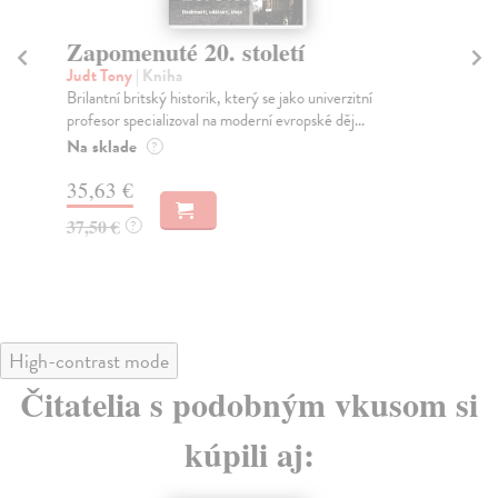
Zapomenuté 20. století
S
Judt Tony
| Kniha
Hi
Brilantní britský historik, který se jako univerzitní
Mar
profesor specializoval na moderní evropské děj...
Wil
Na sklade
Na
?
35,63 €
43
37,50 €
44
?
High-contrast mode
Čitatelia s podobným vkusom si
kúpili aj: