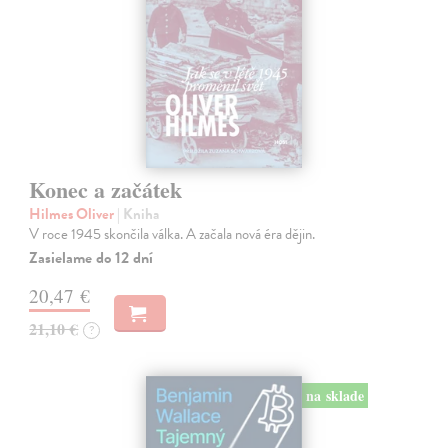
Konec a začátek
Hilmes Oliver
| Kniha
V roce 1945 skončila válka. A začala nová éra dějin.
Zasielame do 12 dní
20,47 €
21,10 €
?
na sklade