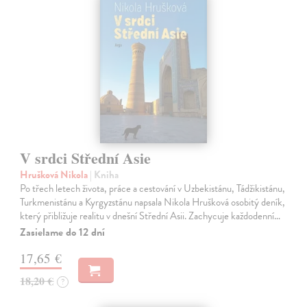
V srdci Střední Asie
Hrušková Nikola
| Kniha
Po třech letech života, práce a cestování v Uzbekistánu, Tádžikistánu,
Turkmenistánu a Kyrgyzstánu napsala Nikola Hrušková osobitý deník,
který přibližuje realitu v dnešní Střední Asii. Zachycuje každodenní…
Zasielame do 12 dní
17,65 €
18,20 €
?