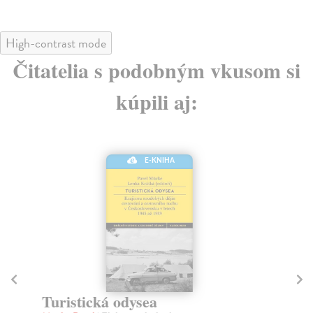
High-contrast mode
Čitatelia s podobným vkusom si
kúpili aj:
E-KNIHA
Šť
Pec
Turistická odysea
Čas