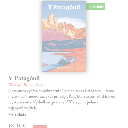
na sklade
V Patagónii
Chatwin Bruce
| Kniha
Chatwin sa vydáva na dobrodružnú púť do srdca Patagónie – zeme
mýtov, vyhnancov, zázrakov prírody a ľudí, ktorí sa sem utiahli pred
zvyškom sveta. Výsledkom je kniha V?Patagónii, jeden z
najpopulárnejších…
Na sklade
18,91 €