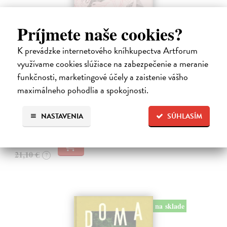
Príjmete naše cookies?
K prevádzke internetového kníhkupectva Artforum
Obušky a chačapuri
využívame cookies slúžiace na zabezpečenie a meranie
Karlíková Eva
| Kniha
funkčnosti, marketingové účely a zaistenie vášho
Kniha přináší svědectví o společenské, politické a kulturní situaci
Gruzie v přelomovém období 2024–2025, kdy se mladá demokracie
maximálneho pohodlia a spokojnosti.
s proevropským směřováním proměnila ve stát ovládaný jednou
stranou. Autorka,…
NASTAVENIA
SÚHLASÍM
Na sklade
18,99 €
21,10 €
?
na sklade