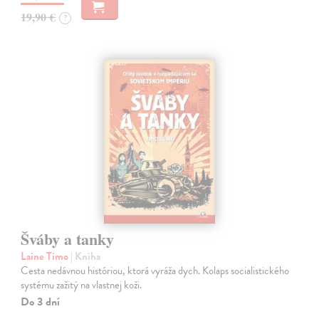
19,90 €
?
Šváby a tanky
Laine Timo
| Kniha
Cesta nedávnou históriou, ktorá vyráža dych. Kolaps socialistického
systému zažitý na vlastnej koži.
Do 3 dní