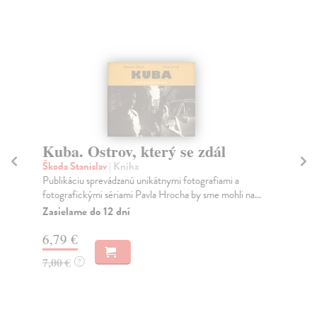
Kuba. Ostrov, který se zdál
C
Škoda Stanislav
| Kniha
Or
Publikáciu sprevádzanú unikátnymi fotografiami a
Ste
fotografickými sériami Pavla Hrocha by sme mohli na...
kte
Zasielame do 12 dní
Za
6,79 €
4,
7,00 €
4,
?