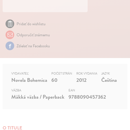
Pridať do wishlistu
Odporučiť známemu
Zdielať na Facebooku
VYDAVATEĽ
POČET STRÁN
ROK VYDANIA
JAZYK
Novela Bohemica
60
2012
Čeština
VÄZBA
EAN
Mäkká väzba / Paperback
9788090457362
O TITULE