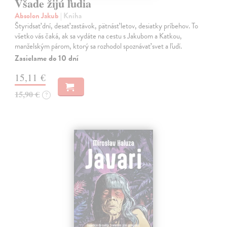
Všade žijú ľudia
Absolon Jakub
| Kniha
Štyridsať dní, desať zastávok, pätnásť letov, desiatky príbehov. To
všetko vás čaká, ak sa vydáte na cestu s Jakubom a Katkou,
manželským párom, ktorý sa rozhodol spoznávať svet a ľudí.
Zasielame do 10 dní
15,11 €
15,90 €
?