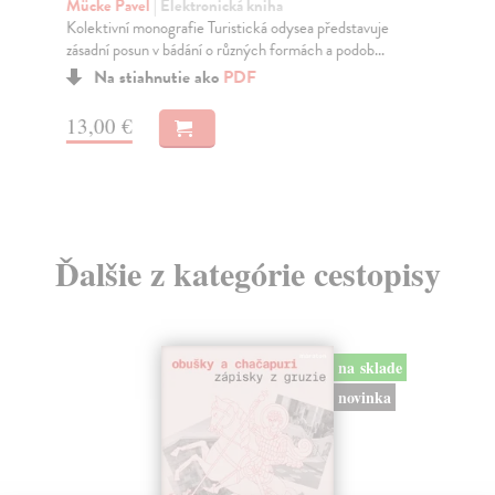
Mücke Pavel
| Elektronická kniha
rok
Kolektivní monografie Turistická odysea představuje
Za
zásadní posun v bádání o různých formách a podob...
12
Na stiahnutie ako
PDF
13
13,00 €
Ďalšie z kategórie cestopisy
na sklade
novinka