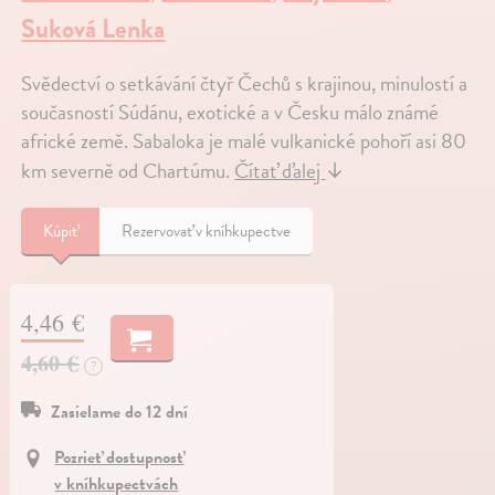
Suková Lenka
Svědectví o setkávání čtyř Čechů s krajinou, minulostí a
současností Súdánu, exotické a v Česku málo známé
africké země. Sabaloka je malé vulkanické pohoří asi 80
km severně od Chartúmu.
Čítať ďalej
↓
Kúpiť
Rezervovať v kníhkupectve
4,46 €
4,60 €
?
Zasielame do 12 dní
Pozrieť dostupnosť
v kníhkupectvách