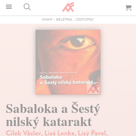
KNIHY
-
BELETRIA
-
CESTOPISY
Sabaloka a Šestý
nilský katarakt
Cílek Václav
,
Lisá Lenka
,
Lisý Pavel
,