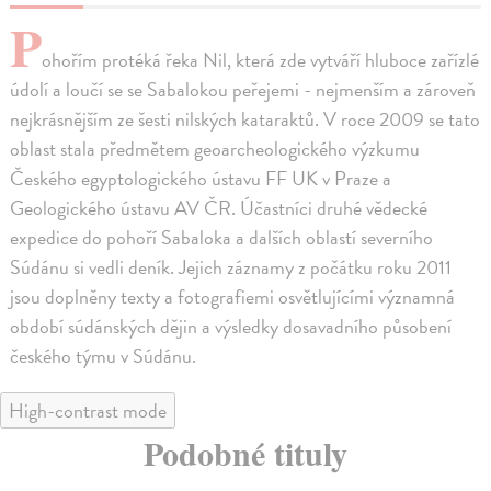
P
ohořím protéká řeka Nil, která zde vytváří hluboce zařízlé
údolí a loučí se se Sabalokou peřejemi - nejmenším a zároveň
nejkrásnějším ze šesti nilských kataraktů. V roce 2009 se tato
oblast stala předmětem geoarcheologického výzkumu
Českého egyptologického ústavu FF UK v Praze a
Geologického ústavu AV ČR. Účastníci druhé vědecké
expedice do pohoří Sabaloka a dalších oblastí severního
Súdánu si vedli deník. Jejich záznamy z počátku roku 2011
jsou doplněny texty a fotografiemi osvětlujícími významná
období súdánských dějin a výsledky dosavadního působení
českého týmu v Súdánu.
High-contrast mode
Podobné tituly