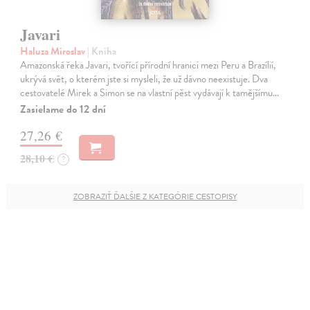
Javari
Haluza Miroslav
| Kniha
Amazonská řeka Javari, tvořící přírodní hranici mezi Peru a Brazílií,
ukrývá svět, o kterém jste si mysleli, že už dávno neexistuje. Dva
cestovatelé Mirek a Simon se na vlastní pěst vydávají k tamějšímu…
Zasielame do 12 dní
27,26 €
28,10 €
?
ZOBRAZIŤ ĎALŠIE Z KATEGÓRIE CESTOPISY