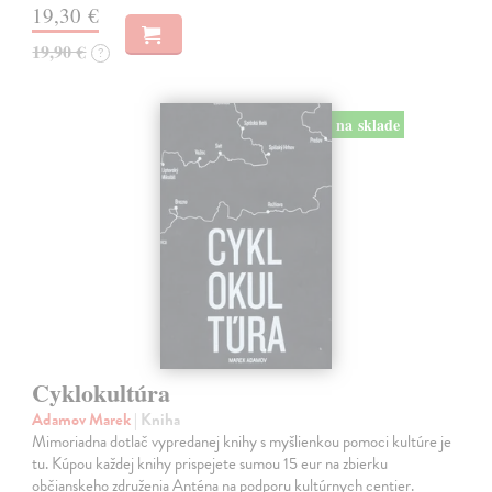
19,30 €
19,90 €
?
na sklade
Cyklokultúra
Adamov Marek
| Kniha
Mimoriadna dotlač vypredanej knihy s myšlienkou pomoci kultúre je
tu. Kúpou každej knihy prispejete sumou 15 eur na zbierku
občianskeho združenia Anténa na podporu kultúrnych centier.