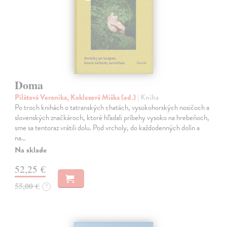
Doma
Pilátová Veronika, Koklesová Miška (ed.)
| Kniha
Po troch knihách o tatranských chatách, vysokohorských nosičoch a
slovenských značkároch, ktoré hľadali príbehy vysoko na hrebeňoch,
sme sa tentoraz vrátili dolu. Pod vrcholy, do každodenných dolín a
na…
Na sklade
52,25 €
55,00 €
?