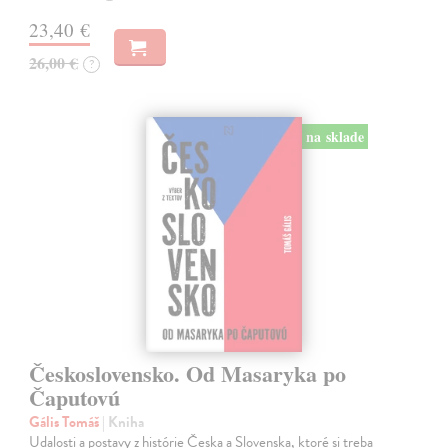
23,40 €
26,00 €
?
na sklade
Československo. Od Masaryka po
Čaputovú
Gális Tomáš
| Kniha
Udalosti a postavy z histórie Česka a Slovenska, ktoré si treba