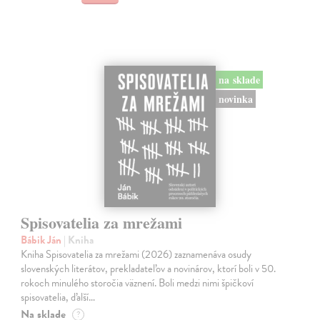
na sklade
novinka
Spisovatelia za mrežami
Bábik Ján
| Kniha
Kniha Spisovatelia za mrežami (2026) zaznamenáva osudy
slovenských literátov, prekladateľov a novinárov, ktorí boli v 50.
rokoch minulého storočia väznení. Boli medzi nimi špičkoví
spisovatelia, ďalší…
Na sklade
?