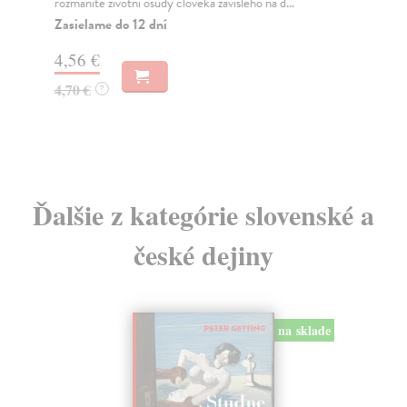
rozmanité životní osudy člověka závislého na d...
kon
Zasielame do 12 dní
Do
dní
4,56 €
gar
4,70 €
?
20
21
Ďalšie z kategórie slovenské a
české dejiny
na sklade