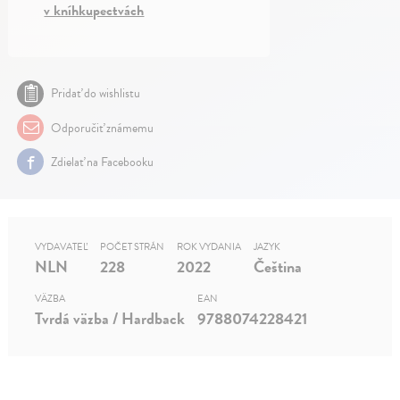
v kníhkupectvách
Pridať do wishlistu
Odporučiť známemu
Zdielať na Facebooku
VYDAVATEĽ
POČET STRÁN
ROK VYDANIA
JAZYK
NLN
228
2022
Čeština
VÄZBA
EAN
Tvrdá väzba / Hardback
9788074228421