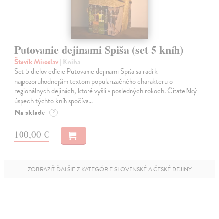
Putovanie dejinami Spiša (set 5 kníh)
Števík Miroslav
| Kniha
Set 5 dielov edície Putovanie dejinami Spiša sa radí k
najpozoruhodnejším textom popularizačného charakteru o
regionálnych dejinách, ktoré vyšli v posledných rokoch. Čitateľský
úspech týchto kníh spočíva…
Na sklade
?
100,00 €
ZOBRAZIŤ ĎALŠIE Z KATEGÓRIE SLOVENSKÉ A ČESKÉ DEJINY