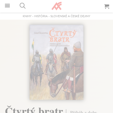
KNIHY
-
HISTÓRIA
-
SLOVENSKÉ A ČESKÉ DEJINY
Čtvrtý bratr
Příběh z doby