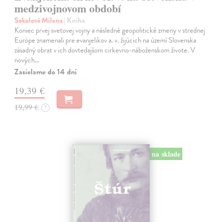
medzivojnovom období
Sokolová Milena
| Kniha
Koniec prvej svetovej vojny a následné geopolitické zmeny v strednej
Európe znamenali pre evanjelikov a. v. žijúcich na území Slovenska
zásadný obrat v ich dovtedajšom cirkevno-náboženskom živote. V
nových…
Zasielame do 14 dní
19,39 €
19,99 €
?
na sklade