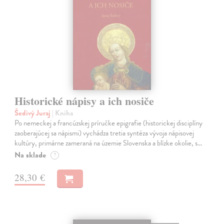
Historické nápisy a ich nosiče
Šedivý Juraj
| Kniha
Po nemeckej a francúzskej príručke epigrafie (historickej disciplíny
zaoberajúcej sa nápismi) vychádza tretia syntéza vývoja nápisovej
kultúry, primárne zameraná na územie Slovenska a blízke okolie, s…
Na sklade
?
28,30 €