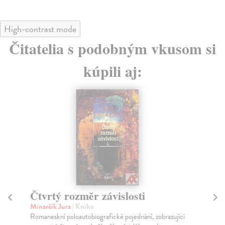
High-contrast mode
Čitatelia s podobným vkusom si
kúpili aj:
Čtvrtý rozměr závislosti
B
Minarčík Jura
| Kniha
Ch
Romaneskní poloautobiografické pojednání, zobrazující
Rom