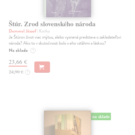
Štúr. Zrod slovenského národa
Demmel József
| Kniha
Je Štúrov život viac mýtus, alebo vysnená predstava o zakladateľovi
národa? Ako to v skutočnosti bolo s eho vzťahmi a láskou?
Na sklade
?
23,66 €
24,90 €
?
na sklade