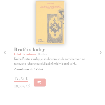
Bratři s kufry
Ná
ti
kolektív autorov
| Kniha
Kniha Bratři s kufry je souborem studií zaměřených na
To
rakousko-uherskou civilizační misi v Bosně a H...
Čes
mno
Zasielame do 12 dní
Za
17,75 €
20
18,30 €
?
21