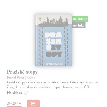
na sklade
novinka
Pražské stopy
Frankl Peter
| Kniha
Pražské stopy sa volá nová kniha Petra Frankla. Píše v nej o židoch zo
Žiliny, ktorí študovali a pôsobili v terajšom hlavnom meste ČR.
Na sklade
?
20,00 €