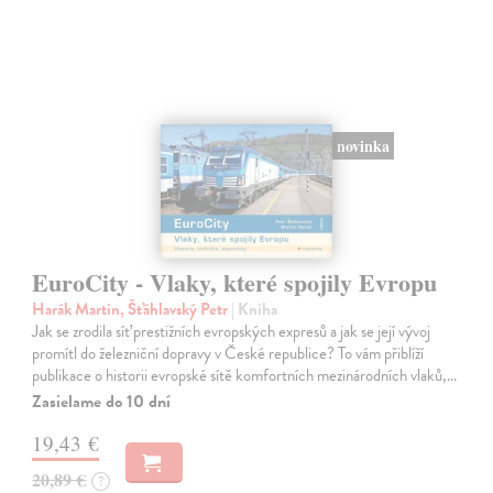
novinka
EuroCity - Vlaky, které spojily Evropu
Harák Martin, Šťáhlavský Petr
| Kniha
Jak se zrodila síť prestižních evropských expresů a jak se její vývoj
promítl do železniční dopravy v České republice? To vám přiblíží
publikace o historii evropské sítě komfortních mezinárodních vlaků,…
Zasielame do 10 dní
19,43 €
20,89 €
?