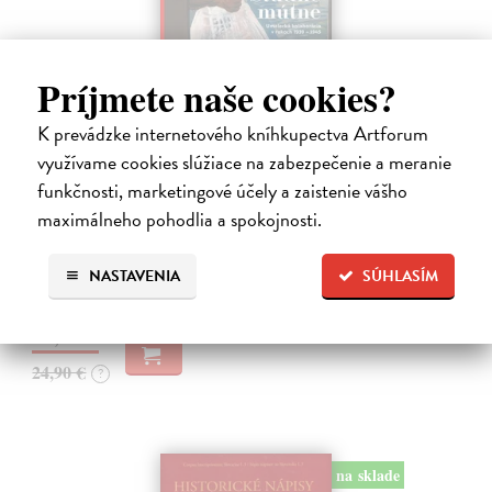
Príjmete naše cookies?
K prevádzke internetového kníhkupectva Artforum
Studne mútne
využívame cookies slúžiace na zabezpečenie a meranie
Getting Peter
| Kniha
funkčnosti, marketingové účely a zaistenie vášho
Sú ikonickými postavami našej kultúry. Postavili im sochy a
maximálneho pohodlia a spokojnosti.
pomenovali po nich ulice, majú svoje nespochybniteľné miesto v
lexikónoch literatúry aj učebniciach, slovenské moderné umenie sa
bez nich nedá…
NASTAVENIA
SÚHLASÍM
Na sklade
?
23,66 €
24,90 €
?
na sklade