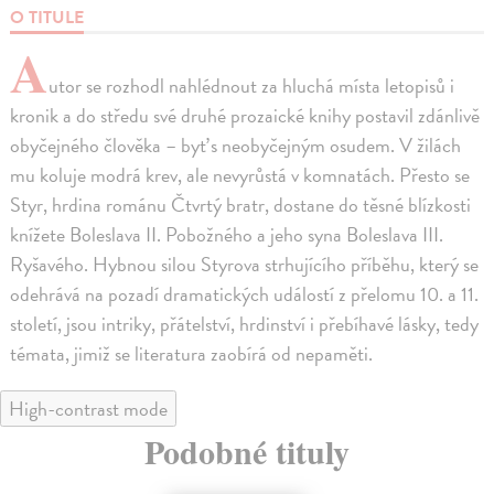
O TITULE
A
utor se rozhodl nahlédnout za hluchá místa letopisů i
kronik a do středu své druhé prozaické knihy postavil zdánlivě
obyčejného člověka – byť s neobyčejným osudem. V žilách
mu koluje modrá krev, ale nevyrůstá v komnatách. Přesto se
Styr, hrdina románu Čtvrtý bratr, dostane do těsné blízkosti
knížete Boleslava II. Pobožného a jeho syna Boleslava III.
Ryšavého. Hybnou silou Styrova strhujícího příběhu, který se
odehrává na pozadí dramatických událostí z přelomu 10. a 11.
století, jsou intriky, přátelství, hrdinství i přebíhavé lásky, tedy
témata, jimiž se literatura zaobírá od nepaměti.
High-contrast mode
Podobné tituly