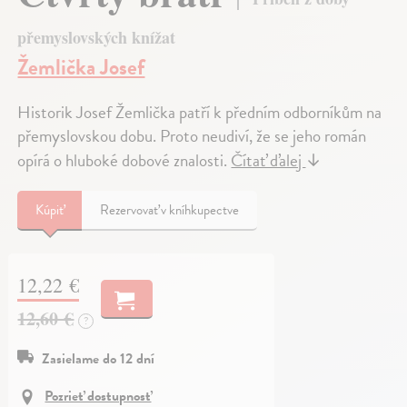
přemyslovských knížat
Žemlička Josef
Historik Josef Žemlička patří k předním odborníkům na
přemyslovskou dobu. Proto neudiví, že se jeho román
opírá o hluboké dobové znalosti.
Čítať ďalej
↓
Kúpiť
Rezervovať v kníhkupectve
12,22 €
12,60 €
?
Zasielame do 12 dní
Pozrieť dostupnosť