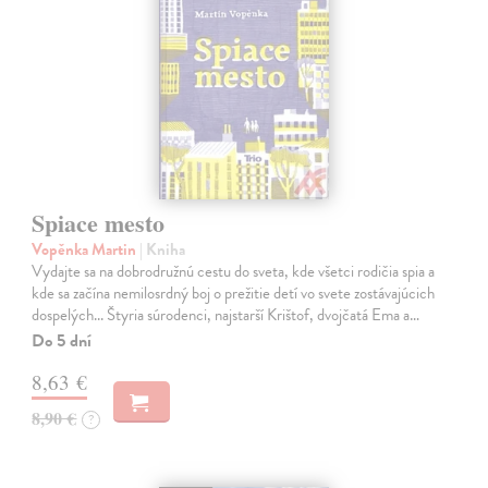
Spiace mesto
Vopěnka Martin
| Kniha
Vydajte sa na dobrodružnú cestu do sveta, kde všetci rodičia spia a
kde sa začína nemilosrdný boj o prežitie detí vo svete zostávajúcich
dospelých... Štyria súrodenci, najstarší Krištof, dvojčatá Ema a…
Do 5 dní
8,63 €
8,90 €
?