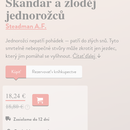
Skandar a zloděj
jednorožců
Steadman A.F.
Jednorožci nepatří pohádek — patří do zlých snů. Tyto
smrtelně nebezpečné stvůry může zkrotit jen jezdec,
který jim pomáhal se vylíhnout.
Čítať ďalej
↓
Kúpiť
Rezervovať v kníhkupectve
18,24 €
18,80 €
?
Zasielame do 12 dní