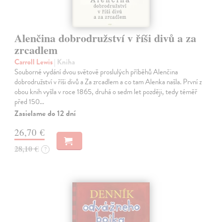
Alenčina dobrodružství v říši divů a za
zrcadlem
Carroll Lewis
| Kniha
Souborné vydání dvou světově proslulých příběhů Alenčina
dobrodružství v říši divů a Za zrcadlem a co tam Alenka našla. První z
obou knih vyšla v roce 1865, druhá o sedm let později, tedy téměř
před 150…
Zasielame do 12 dní
26,70 €
28,10 €
?