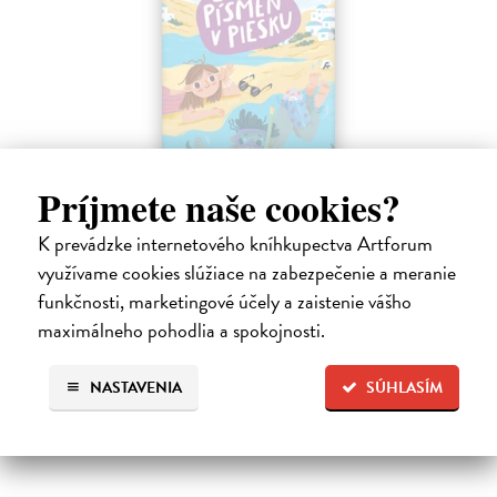
Príjmete naše cookies?
Sedem písmen v piesku
Hlušíková Marta
| Kniha
K prevádzke internetového kníhkupectva Artforum
Dovolenka na Kréte je niekedy plná prekvapení. Súrodenci Noro a
využívame cookies slúžiace na zabezpečenie a meranie
Anabela pri mori spoznávajú svojráznych Chrtovcov, natrafia na
funkčnosti, marketingové účely a zaistenie vášho
usušenú jaštericu, zaujmú ich Uwe a Hans, ktorí sú takmer celé dni
zahrabaní…
maximálneho pohodlia a spokojnosti.
Na sklade
?
NASTAVENIA
SÚHLASÍM
14,20 €
14,95 €
?