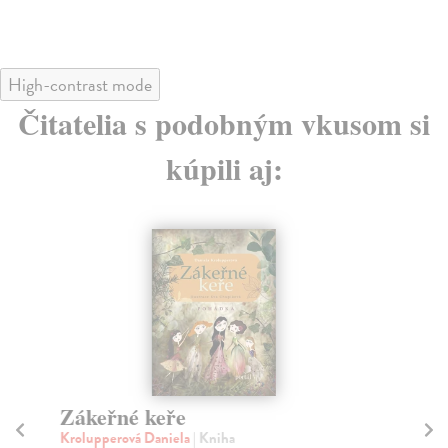
High-contrast mode
Čitatelia s podobným vkusom si
kúpili aj:
Zákeřné keře
Zl
Krolupperová Daniela
| Kniha
Sa