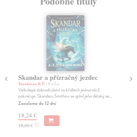
Podobné tituly
Skandar a přízračný jezdec
Vl
Steadman A.F.
| Kniha
Fi
Velkolepé dobrodružství na křídlech jednorožců
Pří
pokračuje. Skandaru Smithovi se splnil jeho dětský se...
bud
Zasielame do 12 dní
Za
18,24 €
27
18,80 €
28
?