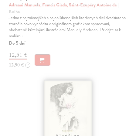
Adreani Manuela, Francia Giada, Saint-Exupéry Antoine de
|
Kniha
Jedno z najznámejších a najobľúbenejších literárnych diel dvadsiateho
storočia novo vychádza v originálnom grafickom spracovaní,
obohatené kúzelnými ilustráciami Manuely Andreani. Pridajte sa k
malému…
Do 5 dní
12,51 €
12,90 €
?