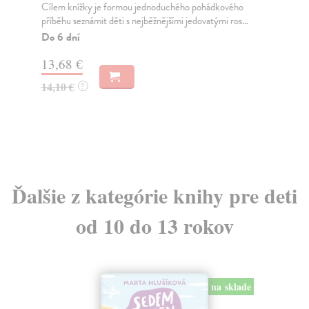
Cílem knížky je formou jednoduchého pohádkového
Dru
příběhu seznámit děti s nejběžnějšími jedovatými ros...
sou
Wag
Do 6 dní
Do
13,68 €
dní
gar
14,10 €
?
6,
6,
Ďalšie z kategórie knihy pre deti
od 10 do 13 rokov
na sklade