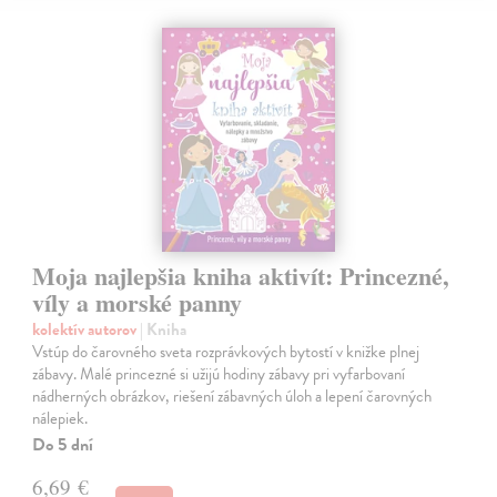
Moja najlepšia kniha aktivít: Princezné,
víly a morské panny
kolektív autorov
| Kniha
Vstúp do čarovného sveta rozprávkových bytostí v knižke plnej
zábavy. Malé princezné si užijú hodiny zábavy pri vyfarbovaní
nádherných obrázkov, riešení zábavných úloh a lepení čarovných
nálepiek.
Do 5 dní
6,69 €