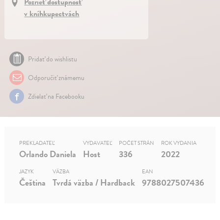
Pozrieť dostupnosť
v kníhkupectvách
Pridať do wishlistu
Odporučiť známemu
Zdielať na Facebooku
PREKLADATEĽ
VYDAVATEĽ
POČET STRÁN
ROK VYDANIA
Orlando Daniela
Host
336
2022
JAZYK
VÄZBA
EAN
Čeština
Tvrdá väzba / Hardback
9788027507436