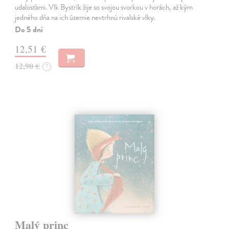
udalosťami. Vlk Bystrík žije so svojou svorkou v horách, až kým
jedného dňa na ich územie nevtrhnú rivalské vlky.
Do 5 dní
12,51 €
12,90 €
?
Malý princ