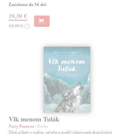
Zasielame do 14 dní
19,39 €
19,99 €
?
Vlk menom Tulák
Parry Rosanne
| Kniha
Silný príbeh o rodine, odvahe a prežití inšpirovaný skutočnými