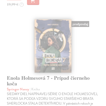
19,99 €
?
predpredaj
Enola Holmesová 7 - Prípad čierneho
koča
Springer Nancy
| Kniha
SIEDMY DIEL NAPÍNAVEJ SÉRIE O ENOLE HOLMESOVEJ,
KTORÁ SA PODĽA VZORU SVOJHO STARŠIEHO BRATA
SHERLOCKA STALA DETEKTÍVKOU. V pätnástich rokoch je