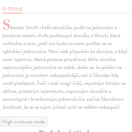
O TITULE
S
kandar Smith chtěl odmalička jezdit na jednorožci a
konečně nastala chvíle podstoupit zkoušku z líhnutí, která
rozhodne o tom, jestli mu bude souzeno podílet se na
vyklubání jednorožce. Není však připuštěn ke zkoušce, a když
navíc tajemná, děsivá postava přezdívaná Jehla ukradne
nejmocnějšího jednorožce na světě, ukáže se, že ježdění na
jednorožci je mnohem nebezpečnější, než si Skandar kdy
uměl představit. Tváří v tvář magii živlů, urputným bitvám na
obloze, prastarým tajemstvím, napínavým závodům a
samozřejmě i krvežíznivým jednorožcům začíná Skandarovi
docházet, že se se svými přáteli ocitl ve velkém nebezpečí.
High-contrast mode