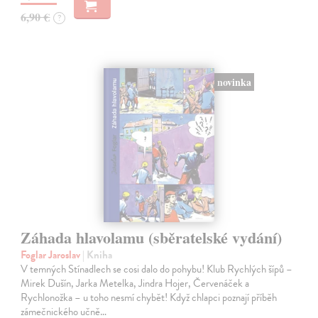
6,90 €
?
novinka
Záhada hlavolamu (sběratelské vydání)
Foglar Jaroslav
| Kniha
V temných Stínadlech se cosi dalo do pohybu! Klub Rychlých šípů –
Mirek Dušín, Jarka Metelka, Jindra Hojer, Červenáček a
Rychlonožka – u toho nesmí chybět! Když chlapci poznají příběh
zámečnického učně…