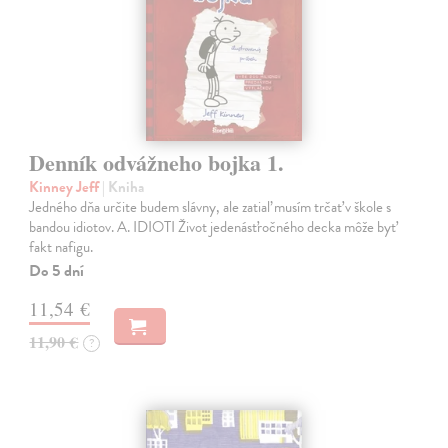
Denník odvážneho bojka 1.
Kinney Jeff
| Kniha
Jedného dňa určite budem slávny, ale zatiaľ musím trčať v škole s
bandou idiotov. A. IDIOTI Život jedenásťročného decka môže byť
fakt nafigu.
Do 5 dní
11,54 €
11,90 €
?