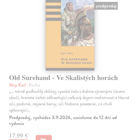
predpredaj
Old Surehand - Ve Skalistých horách
May Karl
| Kniha
„… mírně podlouhlý obličej, vysoké čelo s dvěma výraznými čárami
obočí, hranaté čelisti zdůrazňující celkový dojem mohutnosti a hlavně
oči, podivné, nejasné barvy, oči hluboce posazené, co chvíli
uplouvající…
Predpredaj, vychádza 3.9.2026, zasielame do 12 dní od
vydania
17,99 €