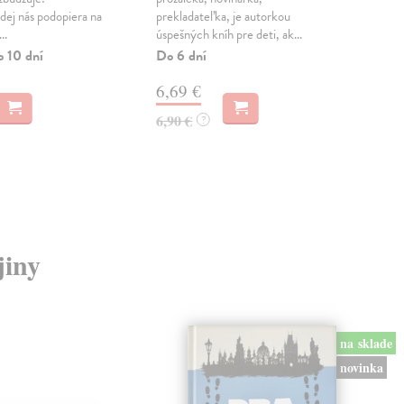
dej nás podopiera na
prekladateľka, je autorkou
zač
..
úspešných kníh pre deti, ak...
zhorš
o 10 dní
Do 6 dní
Na 
6,69 €
24
6,90 €
24,
?
jiny
na sklade
novinka