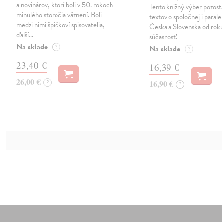
a novinárov, ktorí boli v 50. rokoch
Tento knižný výber pozost
minulého storočia väznení. Boli
textov o spoločnej i paralel
medzi nimi špičkoví spisovatelia,
Česka a Slovenska od rok
ďalší…
súčasnosť.
Na sklade
?
Na sklade
?
23,40 €
16,39 €
26,00 €
?
16,90 €
?