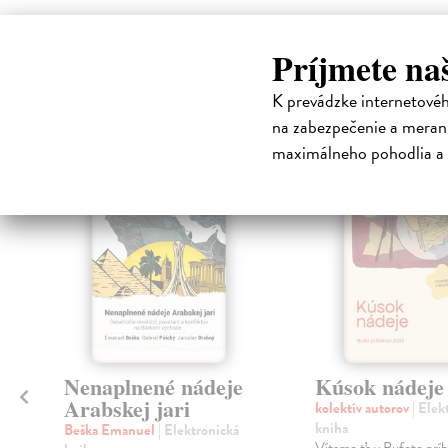
High-contrast mode
Príjmete na
Čit
K prevádzke internetové
na zabezpečenie a merani
maximálneho pohodlia a 
E-KNIHA
E-KNI
klade
nka
Nenaplnené nádeje
Kúsok nádeje
Arabskej jari
kolektív autorov
| Elek
kniha
Beška Emanuel
| Elektronická
Vítame ťa v Bufete prí