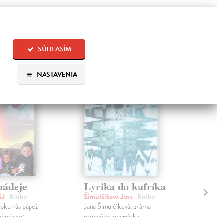
 aj:
SÚHLASÍM
NASTAVENIA
nádeje
Lyrika do kufríka
Úz
SJ
| Kniha
Šimulčíková Jana
| Kniha
Hai
roku nás pápež
Jana Šimulčíková, známa
Po v
zbudzuje:
prozaička, novinárka,
duše