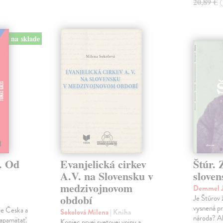
20,89 €
na sklade
. Od
Evanjelická cirkev
Štúr. 
A.V. na Slovensku v
slove
medzivojnovom
Demmel J
období
Je Štúrov 
vysnená pr
rie Česka a
Sokolová Milena
| Kniha
národa? Ak
zapamätať.
Koniec prvej svetovej vojny a