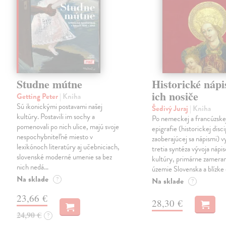
Studne mútne
Historické nápi
ich nosiče
Getting Peter
| Kniha
Sú ikonickými postavami našej
Šedivý Juraj
| Kniha
kultúry. Postavili im sochy a
Po nemeckej a francúzske
pomenovali po nich ulice, majú svoje
epigrafie (historickej disci
nespochybniteľné miesto v
zaoberajúcej sa nápismi) 
lexikónoch literatúry aj učebniciach,
tretia syntéza vývoja nápis
slovenské moderné umenie sa bez
kultúry, primárne zamera
nich nedá…
územie Slovenska a blízke 
Na sklade
?
Na sklade
?
23,66 €
28,30 €
24,90 €
?