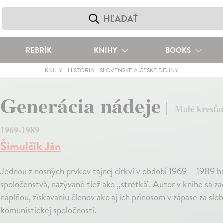
REBRÍK
KNIHY
BOOKS
KNIHY
-
HISTÓRIA
-
SLOVENSKÉ A ČESKÉ DEJINY
Generácia nádeje
Malé kresťa
1969-1989
Šimulčík Ján
Jednou z nosných prvkov tajnej cirkvi v období 1969 – 1989 b
spoločenstvá, nazývané tiež ako „stretká". Autor v knihe sa z
náplňou, získavaniu členov ako aj ich prínosom v zápase za slob
komunistickej spoločnosti.