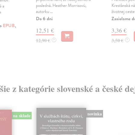
posledná. Heather Morrisovú,
Kresťanská ná
é a
autorku ...
životnej ceste.
e
Do 6 dní
Zasielame d
ko
EPUB
,
12,51 €
3,36 €
12,90 €
3,50 €
?
?
šie z kategórie slovenské a české de
novinka
na sklade