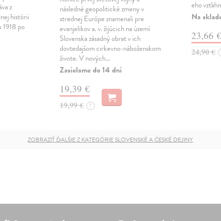
eho vzťahm
áva z
následné geopolitické zmeny v
Na sklad
nej histórii
strednej Európe znamenali pre
u 1918 po
evanjelikov a. v. žijúcich na území
23,66 
Slovenska zásadný obrat v ich
dovtedajšom cirkevno-náboženskom
24,90 €
živote. V nových…
Zasielame do 14 dní
19,39 €
19,99 €
?
ZOBRAZIŤ ĎALŠIE Z KATEGÓRIE SLOVENSKÉ A ČESKÉ DEJINY