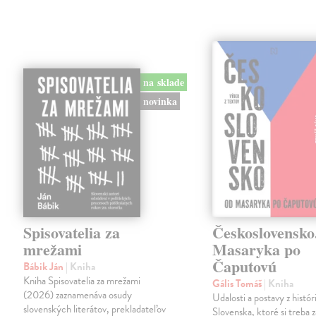
na sklade
novinka
Spisovatelia za
Československo
mrežami
Masaryka po
Čaputovú
Bábik Ján
| Kniha
Kniha Spisovatelia za mrežami
Gális Tomáš
| Kniha
(2026) zaznamenáva osudy
Udalosti a postavy z histó
slovenských literátov, prekladateľov
Slovenska, ktoré si treba 