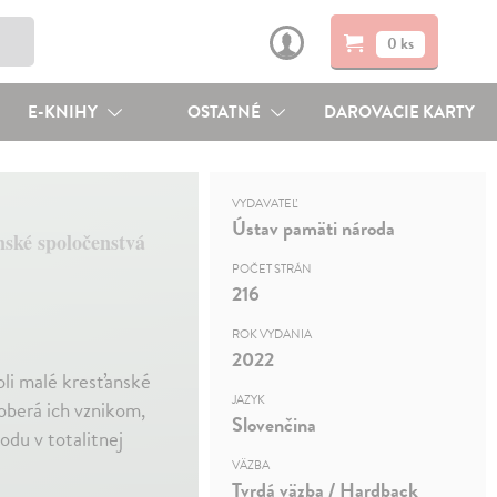
0 ks
E-KNIHY
OSTATNÉ
DAROVACIE KARTY
VYDAVATEĽ
Ústav pamäti národa
nské spoločenstvá
POČET STRÁN
216
ROK VYDANIA
2022
oli malé kresťanské
JAZYK
aoberá ich vznikom,
Slovenčina
odu v totalitnej
VÄZBA
Tvrdá väzba / Hardback