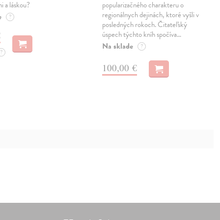
i a láskou?
popularizačného charakteru o
regionálnych dejinách, ktoré vyšli v
e
?
posledných rokoch. Čitateľský
€
úspech týchto kníh spočíva…
Na sklade
?
?
100,00 €