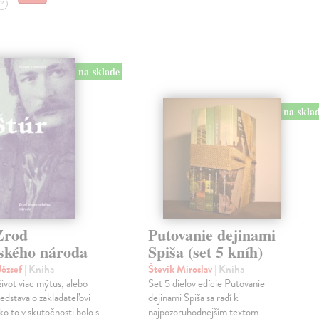
?
na sklade
na skla
Zrod
Putovanie dejinami
nského národa
Spiša (set 5 kníh)
ózsef
| Kniha
Števík Miroslav
| Kniha
život viac mýtus, alebo
Set 5 dielov edície Putovanie
edstava o zakladateľovi
dejinami Spiša sa radí k
o to v skutočnosti bolo s
najpozoruhodnejším textom