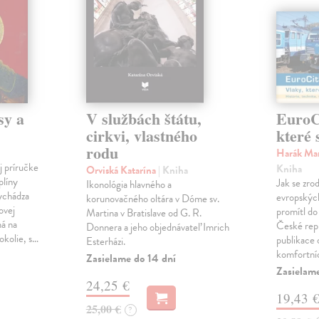
sy a
V službách štátu,
EuroCi
cirkvi, vlastného
které 
rodu
Harák Mar
j príručke
Kniha
Orviská Katarína
| Kniha
plíny
Jak se zrod
Ikonológia hlavného a
vychádza
evropských 
korunovačného oltára v Dóme sv.
ovej
promítl do
Martina v Bratislave od G. R.
ná na
České repu
Donnera a jeho objednávateľ Imrich
okolie, s…
publikace o
Esterházi.
komfortní
Zasielame do 14 dní
Zasielam
24,25 €
19,43 
25,00 €
?