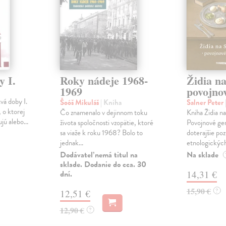
y I.
Roky nádeje 1968-
Židia na
1969
povojno
vá doby I.
Šoóš Mikuláš
| Kniha
Salner Peter
, o ktorej
Čo znamenalo v dejinnom toku
Kniha Židia n
jú alebo...
života spoločnosti vzopätie, ktoré
Povojnové gen
sa viaže k roku 1968? Bolo to
doterajšie poz
jednak...
etnologických
Dodávateľ nemá titul na
Na sklade
sklade. Dodanie do cca. 30
dní.
14,31 €
15,90 €
?
12,51 €
12,90 €
?