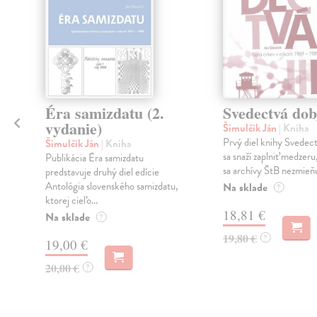
Éra samizdatu (2.
Svedectvá dob
vydanie)
Šimulčík Ján
| Kniha
Prvý diel knihy Svedect
Šimulčík Ján
| Kniha
sa snaží zaplniť medzeru
Publikácia Éra samizdatu
sa archívy ŠtB nezmieňu
predstavuje druhý diel edície
Antológia slovenského samizdatu,
Na sklade
h
?
ktorej cieľo...
18,81 €
Na sklade
?
19,80 €
?
19,00 €
20,00 €
?