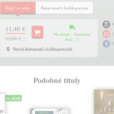
Kúpiť
na webe
Rezervovať v kníhkupectve
P
11,40 €
Na sklade – Zasielame
O
12,00 €
dnes
?
?
Z
Pozrieť dostupnosť v kníhkupectvách
Podobné tituly
na sklade