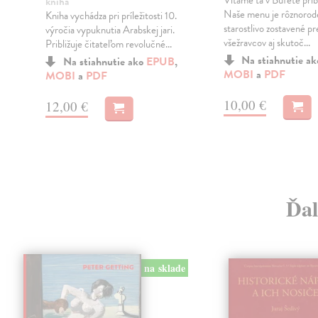
kniha
Naše menu je rôznorod
Kniha vychádza pri príležitosti 10.
starostlivo zostavené pr
výročia vypuknutia Arabskej jari.
všežravcov aj skutoč...
Približuje čitateľom revolučné...
Na stiahnutie a
Na stiahnutie ako
EPUB
,
MOBI
a
PDF
MOBI
a
PDF
10,00 €
12,00 €
Ďal
na sklade