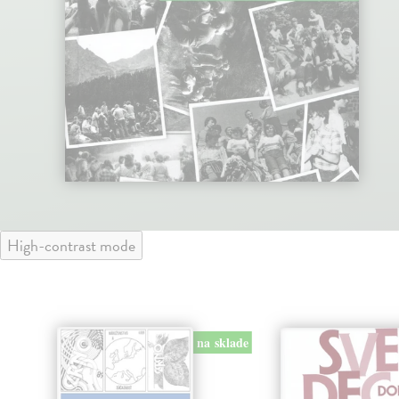
High-contrast mode
na sklade