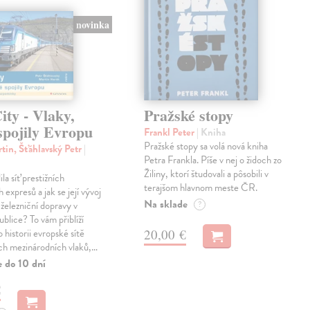
novinka
ty - Vlaky,
Pražské stopy
spojily Evropu
Frankl Peter
| Kniha
Pražské stopy sa volá nová kniha
tin, Šťáhlavský Petr
|
Petra Frankla. Píše v nej o židoch zo
Žiliny, ktorí študovali a pôsobili v
ila síť prestižních
terajšom hlavnom meste ČR.
expresů a jak se její vývoj
Na sklade
 železniční dopravy v
?
blice? To vám přiblíží
20,00 €
 historii evropské sítě
ch mezinárodních vlaků,…
e do 10 dní
€