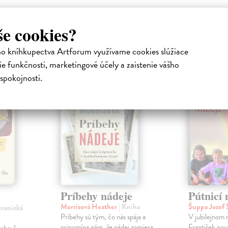
še cookies?
atelia s podobným vkusom si kúpili
ho kníhkupectva Artforum využívame cookies slúžiace
e funkčnosti, marketingové účely a zaistenie vášho
spokojnosti.
HA
Príbehy nádeje
Pútnicí 
Morrisová Heather
| Kniha
Šuppa Jozef 
tronická
Príbehy sú tým, čo nás spája a
V jubilejnom 
pripomína nám, že nádej zomiera
František pov
behov!