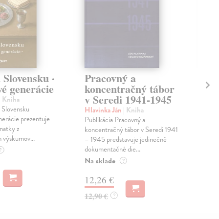
 Slovensku ·
Pracovný a
Do
vé generácie
koncentračný tábor
pr
v Seredi 1941-1945
| Kniha
Jud
a Slovensku
V 19
Hlavinka Ján
| Kniha
erácie prezentuje
v sl
Publikácia Pracovný a
natky z
horn
koncentračný tábor v Seredi 1941
 výskumov...
boli.
– 1945 predstavuje jedinečné
dokumentačné die...
Do 
?
Na sklade
?
14
12,26 €
15,
12,90 €
?