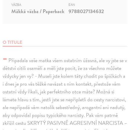
VÄZBA
EAN
Mäkká väzba / Paperback
9788027134632
O TITULE
-
Připadala vaše matka všem ostatním úžasná, ale vy jste se v
dětství cítili osamělí a měli jste pocit, že za všechno můžete
vždycky jen vy? - Museli jste kolem táty chodit po špičkách a
i dnes je pro vás těžké navázat s ním kontakt, přestože vám
ostatní vždy říkali, jak perfektního otce máte? Možná si
lámete hlavu s tím, jestli jste se nepřipletli do cesty narcistovi,
ale nepřipadá vám natolik sebestředný, arogantní ani nadutý,
aby odpovídal popisu typického narcisty. Pak vám patrně
zkřížil cestu SKRYTÝ PASIVNĚ AGRESIVNÍ NARCISTA –