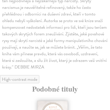
ten nejpodivnější a nejzákeřnější typ narcisty. Skrytý
narcismus je neuvěřitelně rafinovaný, takže ho často
přehlédnou i odborníci na duševní zdraví, kteří v tomto
ohledu nebyli vyškolení. Autorka se proto ve své knize snaží
kompenzovat nedostatek informací pro lidi, kteří jsou terčem
takových skrytých forem zneužívání. Zjistěte, jaké povahové
rysy mají skrytí narcisté a jaké formy manipulativního chování
používají, a naučte se, jak se můžete bránit. „Věřím, že tato
kniha vám přinese pravdu, která vás osvobodí, uzdravení,
které si zasloužíte, a sílu žít život, který je odrazem vaší vnitřní
krásy.“ DEBBIE MIRZA
High-contrast mode
Podobné tituly