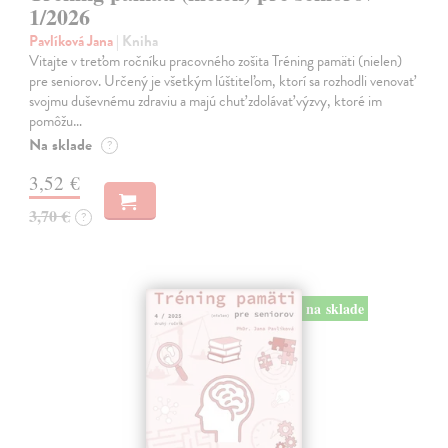
1/2026
Pavlíková Jana
| Kniha
Vitajte v treťom ročníku pracovného zošita Tréning pamäti (nielen)
pre seniorov. Určený je všetkým lúštiteľom, ktorí sa rozhodli venovať
svojmu duševnému zdraviu a majú chuť zdolávať výzvy, ktoré im
pomôžu…
Na sklade
?
3,52 €
3,70 €
?
na sklade