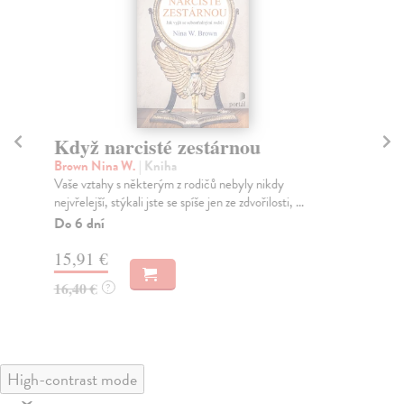
Když narcisté zestárnou
Ja
m
Brown Nina W.
| Kniha
Vaše vztahy s některým z rodičů nebyly nikdy
Ar
nejvřelejší, stýkali jste se spíše jen ze zdvořilosti, ...
Ať 
neu
Do 6 dní
Za
15,91 €
13
16,40 €
?
14
High-contrast mode