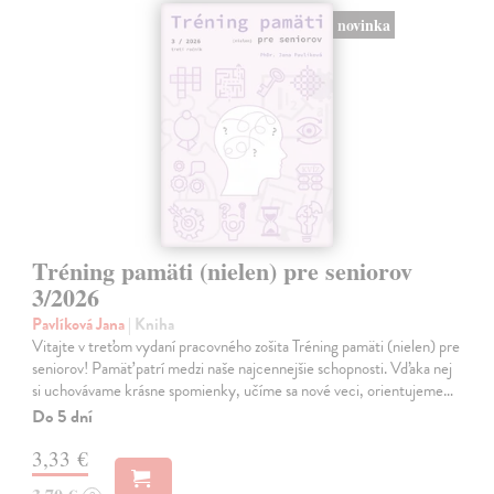
novinka
Tréning pamäti (nielen) pre seniorov
3/2026
Pavlíková Jana
| Kniha
Vitajte v treťom vydaní pracovného zošita Tréning pamäti (nielen) pre
seniorov! Pamäť patrí medzi naše najcennejšie schopnosti. Vďaka nej
si uchovávame krásne spomienky, učíme sa nové veci, orientujeme…
Do 5 dní
3,33 €