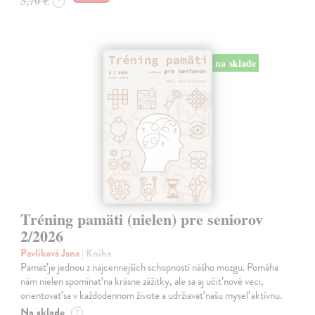
3,70 €
?
na sklade
Tréning pamäti (nielen) pre seniorov
2/2026
Pavlíková Jana
| Kniha
Pamäť je jednou z najcennejších schopností nášho mozgu. Pomáha
nám nielen spomínať na krásne zážitky, ale sa aj učiť nové veci,
orientovať sa v každodennom živote a udržiavať našu myseľ aktívnu.
Na sklade
?