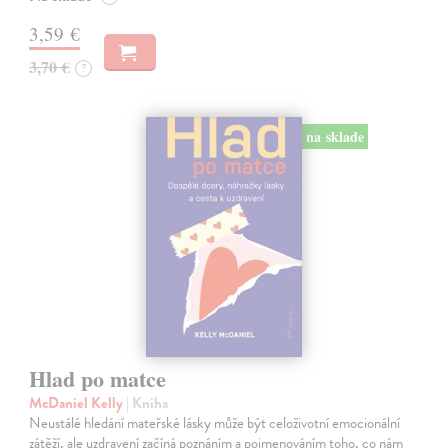
3,59 €
3,70 €
?
na sklade
Hlad po matce
McDaniel Kelly
| Kniha
Neustálé hledání mateřské lásky může být celoživotní emocionální
zátěží, ale uzdravení začíná poznáním a pojmenováním toho, co nám