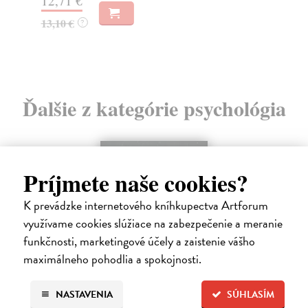
12,71 €
12
13,10 €
?
12
Ďalšie z kategórie psychológia
Príjmete naše cookies?
K prevádzke internetového kníhkupectva Artforum
využívame cookies slúžiace na zabezpečenie a meranie
funkčnosti, marketingové účely a zaistenie vášho
maximálneho pohodlia a spokojnosti.
NASTAVENIA
SÚHLASÍM