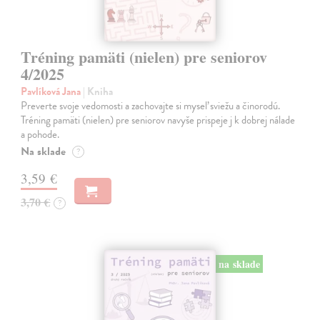
Tréning pamäti (nielen) pre seniorov
4/2025
Pavlíková Jana
| Kniha
Preverte svoje vedomosti a zachovajte si myseľ sviežu a činorodú.
Tréning pamäti (nielen) pre seniorov navyše prispeje j k dobrej nálade
a pohode.
Na sklade
?
3,59 €
3,70 €
?
na sklade