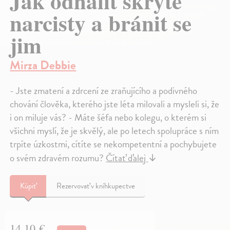
Jak odhalit skryté
narcisty a bránit se
jim
Mirza Debbie
- Jste zmatení a zdrcení ze zraňujícího a podivného
chování člověka, kterého jste léta milovali a mysleli si, že
i on miluje vás? - Máte šéfa nebo kolegu, o kterém si
všichni myslí, že je skvělý, ale po letech spolupráce s ním
trpíte úzkostmi, cítíte se nekompetentní a pochybujete
o svém zdravém rozumu?
Čítať ďalej
↓
Kúpiť
Rezervovať v kníhkupectve
14,10 €