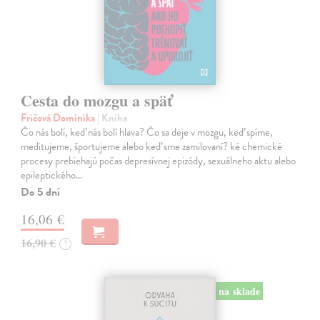
Cesta do mozgu a späť
Fričová Dominika
| Kniha
Čo nás bolí, keď nás bolí hlava? Čo sa deje v mozgu, keď spíme,
meditujeme, športujeme alebo keď sme zamilovaní? ké chemické
procesy prebiehajú počas depresívnej epizódy, sexuálneho aktu alebo
epileptického…
Do 5 dní
16,06 €
16,90 €
?
na sklade