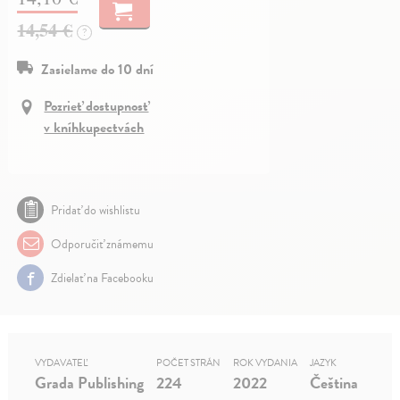
14,54 €
?
Zasielame do 10 dní
Pozrieť dostupnosť
v kníhkupectvách
Pridať do wishlistu
Odporučiť známemu
Zdielať na Facebooku
VYDAVATEĽ
POČET STRÁN
ROK VYDANIA
JAZYK
Grada Publishing
224
2022
Čeština