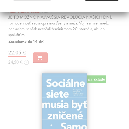
Trpkejšia ako smrť je žena
Marneros Andreas
| Kniha
JE TO MOŽNO NAJVÄČŠIA REVOLÚCIA NAŠICH DNÍ:
rovnocennosť a rovnoprávnosť ženy a muža. Vojna a mier medzi
pohlaviami sa však nezačali feminizmom 20. storočia, ale ich
spolužitím.
Zasielame do 14 dní
22,05 €
24,50 €
?
na sklade