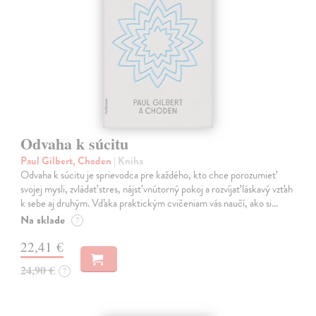
Odvaha k súcitu
Paul Gilbert, Choden
| Kniha
Odvaha k súcitu je sprievodca pre každého, kto chce porozumieť
svojej mysli, zvládať stres, nájsť vnútorný pokoj a rozvíjať láskavý vzťah
k sebe aj druhým. Vďaka praktickým cvičeniam vás naučí, ako si…
Na sklade
?
22,41 €
24,90 €
?