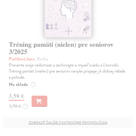
Tréning pamäti (nielen) pre seniorov
3/2025
Pavlíková Jana
| Kniha
Preverte svoje vedomosti a zachovajte si myseľ sviežu a činorodú.
Tréning pamäti (nielen) pre seniorov navyše prispeje j k dobrej nálade
a pohode.
Na sklade
?
3,59 €
3,70 €
?
ZOBRAZIŤ ĎALŠIE Z KATEGÓRIE PSYCHOLÓGIA