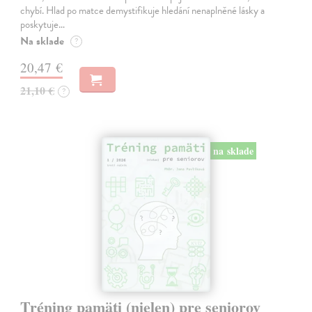
chybí. Hlad po matce demystifikuje hledání nenaplněné lásky a
poskytuje…
Na sklade
?
20,47 €
21,10 €
?
na sklade
Tréning pamäti (nielen) pre seniorov