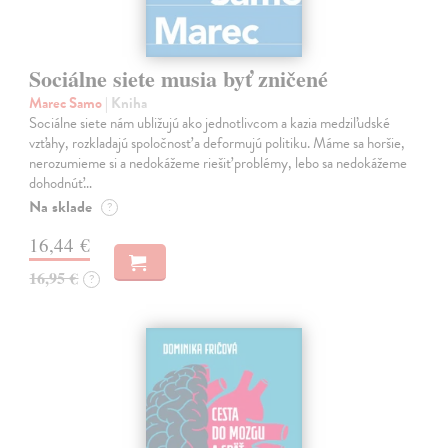
Sociálne siete musia byť zničené
Marec Samo
| Kniha
Sociálne siete nám ubližujú ako jednotlivcom a kazia medziľudské
vzťahy, rozkladajú spoločnosť a deformujú politiku. Máme sa horšie,
nerozumieme si a nedokážeme riešiť problémy, lebo sa nedokážeme
dohodnúť…
Na sklade
?
16,44 €
16,95 €
?