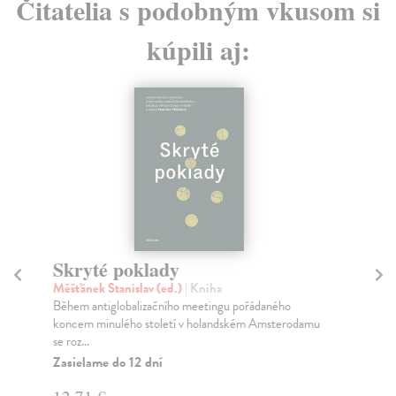
Čitatelia s podobným vkusom si
kúpili aj:
Skryté poklady
Sk
da
Měšťánek Stanislav (ed.)
| Kniha
Během antiglobalizačního meetingu pořádaného
Pe
koncem minulého století v holandském Amsterodamu
Pro
se roz...
skl
Zasielame do 12 dní
Za