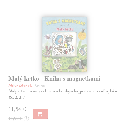
Malý krtko - Kniha s magnetkami
Miler Zdeněk
| Kniha
Malý krtko má vždy dobrú náladu. Najradšej je vonku na veľkej lúke.
Do 4 dní
11,54 €
11,90 €
?