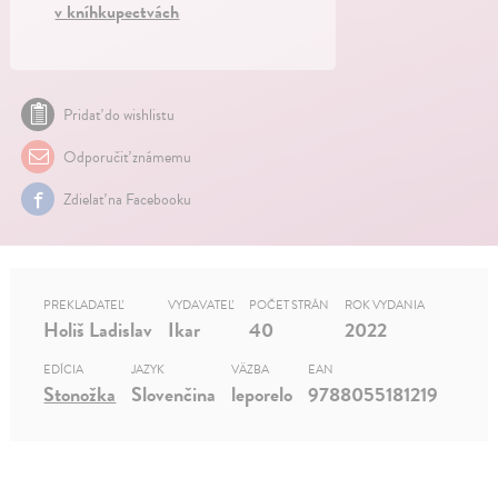
v kníhkupectvách
Pridať do wishlistu
Odporučiť známemu
Zdielať na Facebooku
PREKLADATEĽ
VYDAVATEĽ
POČET STRÁN
ROK VYDANIA
Holiš Ladislav
Ikar
40
2022
EDÍCIA
JAZYK
VÄZBA
EAN
Stonožka
Slovenčina
leporelo
9788055181219