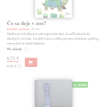
Čo sa deje v zoo?
kolektív autorov
| Kniha
Ideálna prvá knižka pre vaše najmenšie deti. Je veľká akurát do
detských ručičiek, má oblú hranu a vďaka pevným stránkam vydrží aj
menej šetrné zaobchádzanie.
Na sklade
?
6,71 €
6,92 €
?
na sklade