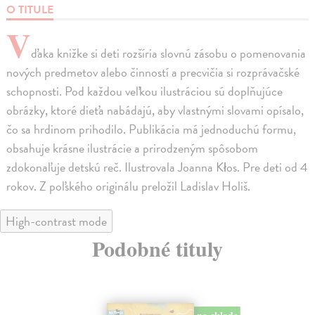
O TITULE
V
ďaka knižke si deti rozšíria slovnú zásobu o pomenovania
nových predmetov alebo činností a precvičia si rozprávačské
schopnosti. Pod každou veľkou ilustráciou sú doplňujúce
obrázky, ktoré dieťa nabádajú, aby vlastnými slovami opísalo,
čo sa hrdinom prihodilo. Publikácia má jednoduchú formu,
obsahuje krásne ilustrácie a prirodzeným spôsobom
zdokonaľuje detskú reč. Ilustrovala Joanna Kłos. Pre deti od 4
rokov. Z poľského originálu preložil Ladislav Holiš.
High-contrast mode
Podobné tituly