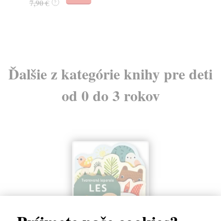
7,90 €
7,
?
Ďalšie z kategórie knihy pre deti
od 0 do 3 rokov