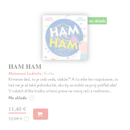
na sklade
HAM HAM
Mičianová Ľudmila
| Kniha
Kŕmenie detí, to je celá veda, všakže?! A čo ešte len rozprávanie, to
tiež nie je až také jednoduché, ako by sa mohlo na prvý pohľad zdať.
V rukách držíte knižku určenú práve na rozvoj reči a rozšírenie…
Na sklade
?
11,40 €
12,00 €
?