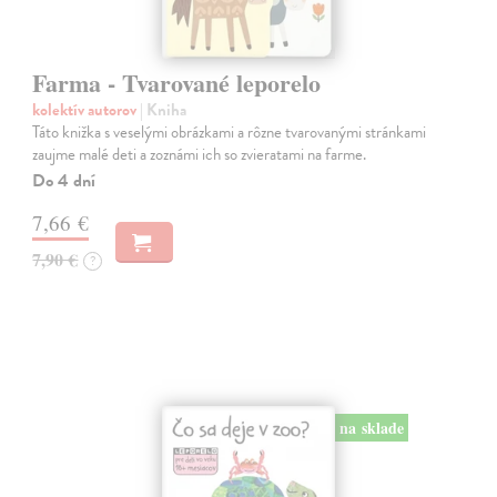
Farma - Tvarované leporelo
kolektív autorov
| Kniha
Táto knižka s veselými obrázkami a rôzne tvarovanými stránkami
zaujme malé deti a zoznámi ich so zvieratami na farme.
Do 4 dní
7,66 €
7,90 €
?
na sklade