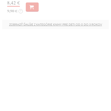
8,42 €
9,90 €
?
ZOBRAZIŤ ĎALŠIE Z KATEGÓRIE KNIHY PRE DETI OD 0 DO 3 ROKOV