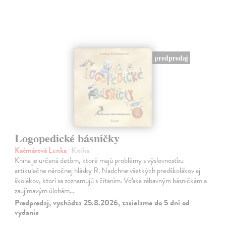
predpredaj
Logopedické básničky
Kačmárová Lenka
| Kniha
Kniha je určená deťom, ktoré majú problémy s výslovnosťou
artikulačne náročnej hlásky R. Nadchne všetkých predškolákov aj
školákov, ktorí sa zoznamujú s čítaním. Vďaka zábavným básničkám a
zaujímavým úlohám…
Predpredaj, vychádza 25.8.2026, zasielame do 5 dní od
vydania