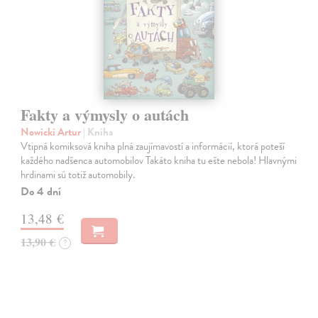
Fakty a výmysly o autách
Nowicki Artur
| Kniha
Vtipná komiksová kniha plná zaujímavostí a informácií, ktorá poteší
každého nadšenca automobilov Takáto kniha tu ešte nebola! Hlavnými
hrdinami sú totiž automobily.
Do 4 dní
13,48 €
13,90 €
?