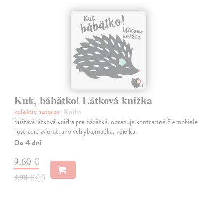
Kuk, bábätko! Látková knižka
kolektív autorov
| Kniha
Šušťavá látková knižka pre bábätká, obsahuje kontrastné čiernobiele
ilustrácie zvierat, ako veľryba,mačka, včielka.
Do 4 dní
9,60 €
9,90 €
?