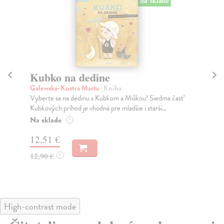
na sklade
Kubko na dedine
K
Galewska-Kustra Marta
| Kniha
Ga
Vyberte sa na dedinu s Kubkom a Miškou! Siedma časť
Kni
Kubkových príhod je vhodná pre mladšie i starši...
Det
Na sklade
Na
?
12,51 €
12
12,90 €
12
?
High-contrast mode