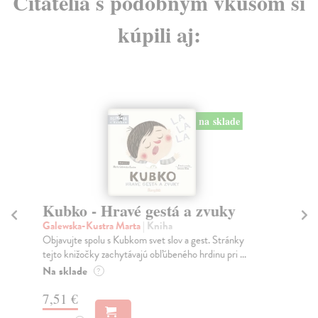
Čitatelia s podobným vkusom si
kúpili aj:
na sklade
Kubko - Hravé gestá a zvuky
K
Galewska-Kustra Marta
| Kniha
Ga
Objavujte spolu s Kubkom svet slov a gest. Stránky
Obj
tejto knižočky zachytávajú obľúbeného hrdinu pri ...
str
Na sklade
Na
?
7,51 €
7,