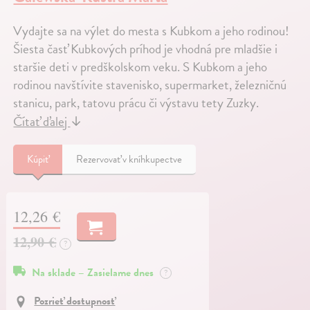
Vydajte sa na výlet do mesta s Kubkom a jeho rodinou!
Šiesta časť Kubkových príhod je vhodná pre mladšie i
staršie deti v predškolskom veku. S Kubkom a jeho
rodinou navštívite stavenisko, supermarket, železničnú
stanicu, park, tatovu prácu či výstavu tety Zuzky.
Čítať ďalej
↓
Kúpiť
Rezervovať v kníhkupectve
12,26 €
12,90 €
?
Na sklade – Zasielame dnes
?
Pozrieť dostupnosť