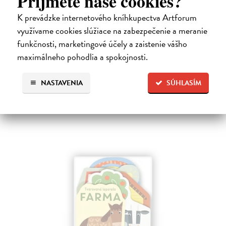
Príjmete naše cookies?
K prevádzke internetového kníhkupectva Artforum
Les - Tvarované leporelo
využívame cookies slúžiace na zabezpečenie a meranie
Payne Sally
| Kniha
funkčnosti, marketingové účely a zaistenie vášho
Táto knižka s veselými obrázkami a rôzne tvarovanými stránkami
maximálneho pohodlia a spokojnosti.
zaujme malé deti a zoznámi ich so životom v lese.
Do 4 dní
NASTAVENIA
SÚHLASÍM
7,66 €
7,90 €
?