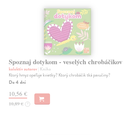
Spoznaj dotykom - veselých chrobáčikov
kolektív autorov
| Kniha
Ktorý hmyz opeľuje kvietky? Ktorý chrobáčik tká pavučiny?
Do 4 dní
10,56 €
10,89 €
?