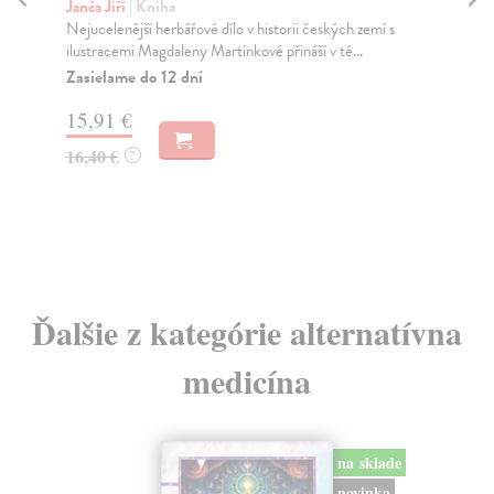
Janča Jiří
| Kniha
Jan
Nejucelenější herbářové dílo v historii českých zemí s
Kni
ilustracemi Magdaleny Martínkové přináší v té...
ros
Zasielame do 12 dní
Za
15,91 €
15
16,40 €
16
?
Ďalšie z kategórie alternatívna
medicína
na sklade
novinka