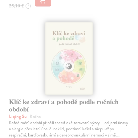
25,10 €
?
Klíč ke zdraví a pohodě podle ročních
období
Liqing Su
| Kniha
Každé roční období přináší specif cké zdravotní výzvy – od jarní únavy
a alergie přes letní úpal či neklid, podzimní kašel a zácpu až po
respirační, kardiovaskulární a cerebrovaskulární nemoci v zimě.…