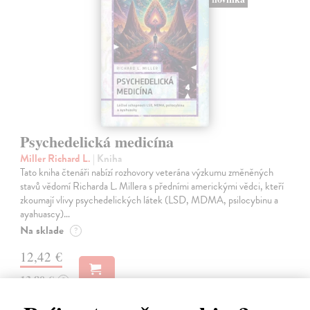
Psychedelická medicína
Miller Richard L.
| Kniha
Tato kniha čtenáři nabízí rozhovory veterána výzkumu změněných
stavů vědomí Richarda L. Millera s předními americkými vědci, kteří
zkoumají vlivy psychedelických látek (LSD, MDMA, psilocybinu a
ayahuascy)…
Na sklade
?
12,42 €
13,80 €
?