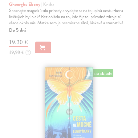
Gheorghe Ebony
| Kniha
Spoznajte magickú silu prírody a vydajte sa na tajuplnú cestu zberu
liečivých byliniek! Bez ohľadu na to, kde žijete, prírodné zdroje sú
všade okolo nás. Matka zem je nesmierne silná, láskavá a starostlivá…
Do 5 dní
19,30 €
19,90 €
?
na sklade