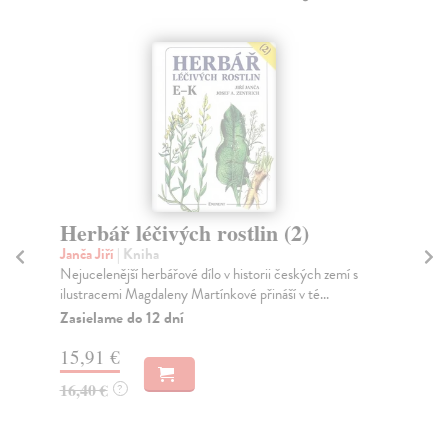
2)
Herbář léčivých rostlin (4)
Janča Jiří
| Kniha
kých zemí s
Kniha seznamuje s fytoteraputickým použitím léčivých
 té...
rostlin řazených abecedně podle názvu od P do Š...
Zasielame do 12 dní
15,91 €
16,40 €
?