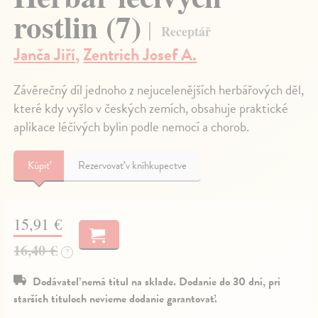
rostlin (7)
Receptář
Janča Jiří
,
Zentrich Josef A.
Závěrečný díl jednoho z nejucelenějších herbářových děl,
které kdy vyšlo v českých zemích, obsahuje praktické
aplikace léčivých bylin podle nemocí a chorob.
Kúpiť
Rezervovať v kníhkupectve
15,91 €
16,40 €
?
Dodávateľ nemá titul na sklade. Dodanie do 30 dní, pri
starších tituloch nevieme dodanie garantovať.