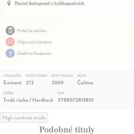
Pozrieť dostupnosť v kníhkupectvách
Pridať do wishlistu
Odporučiť známemu
Zdielať na Facebooku
VYDAVATEĽ
POČET STRÁN
ROK VYDANIA
JAZYK
Eminent
272
2009
Čeština
VÄZBA
EAN
Tvrdá väzba / Hardback
9788072813810
High-contrast mode
Podobné tituly