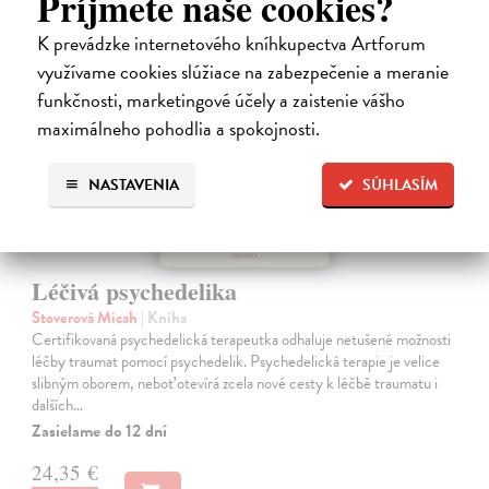
Príjmete naše cookies?
K prevádzke internetového kníhkupectva Artforum
využívame cookies slúžiace na zabezpečenie a meranie
funkčnosti, marketingové účely a zaistenie vášho
maximálneho pohodlia a spokojnosti.
NASTAVENIA
SÚHLASÍM
Léčivá psychedelika
Stoverová Micah
| Kniha
Certifikovaná psychedelická terapeutka odhaluje netušené možnosti
léčby traumat pomocí psychedelik. Psychedelická terapie je velice
slibným oborem, neboť otevírá zcela nové cesty k léčbě traumatu i
dalších…
Zasielame do 12 dní
24,35 €