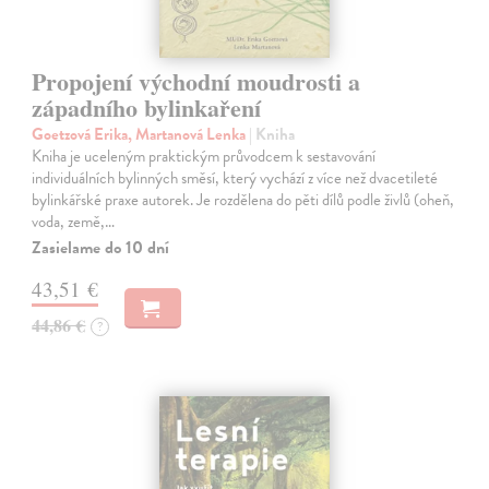
Propojení východní moudrosti a
západního bylinkaření
Goetzová Erika, Martanová Lenka
| Kniha
Kniha je uceleným praktickým průvodcem k sestavování
individuálních bylinných směsí, který vychází z více než dvacetileté
bylinkářské praxe autorek. Je rozdělena do pěti dílů podle živlů (oheň,
voda, země,…
Zasielame do 10 dní
43,51 €
44,86 €
?