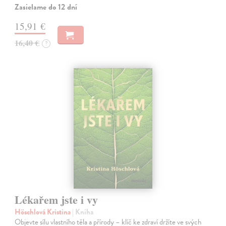
Zasielame do 12 dní
15,91 €
16,40 €
?
Lékařem jste i vy
Höschlová Kristina
| Kniha
Objevte sílu vlastního těla a přírody – klíč ke zdraví držíte ve svých