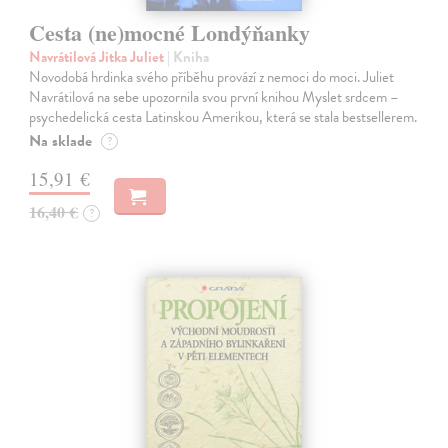
Cesta (ne)mocné Londýňanky
Navrátilová Jitka Juliet
| Kniha
Novodobá hrdinka svého příběhu provází z nemoci do moci. Juliet
Navrátilová na sebe upozornila svou první knihou Myslet srdcem –
psychedelická cesta Latinskou Amerikou, která se stala bestsellerem.
Na sklade
?
15,91 €
16,40 €
?