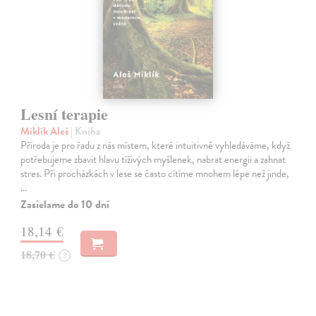
Lesní terapie
Miklík Aleš
| Kniha
Příroda je pro řadu z nás místem, které intuitivně vyhledáváme, když
potřebujeme zbavit hlavu tíživých myšlenek, nabrat energii a zahnat
stres. Při procházkách v lese se často cítíme mnohem lépe než jinde,
…
Zasielame do 10 dní
18,14 €
18,70 €
?