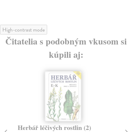
High-contrast mode
Čitatelia s podobným vkusom si
kúpili aj:
Herbář léčivých rostlin (2)
He