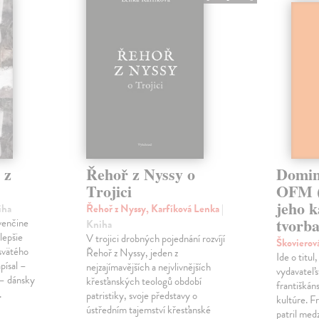
 z
Řehoř z Nyssy o
Domin
Trojici
OFM (
jeho k
iha
Řehoř z Nyssy, Karfíková Lenka
|
tvorb
ovenčine
Kniha
lepšie
V trojici drobných pojednání rozvíjí
Škovierov
svätého
Řehoř z Nyssy, jeden z
Ide o titu
apísal –
nejzajímavějších a nejvlivnějších
vydavateľs
 – dánsky
křesťanských teologů období
františkán
.
patristiky, svoje představy o
kultúre. 
ústředním tajemství křesťanské
patril medz