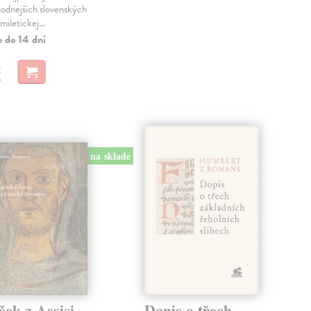
hodnejších slovenských
miletickej…
e do 14 dní
€
na sklade
šek z Assisi.
Dopis o třech