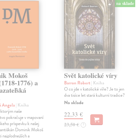
na sklade
ik Mokoš
Svět katolické víry
1718-1776) a
Barron Robert
| Kniha
azateľská
O co jde v katolické víře? Je to jen
dva tisíce let stará kulturní tradice?
a
Na sklade
á Angela
| Kniha
l, ktorým naše
22,33 €
tvo pokračuje v mapovaní
skeho príspevku k našej
23,50 €
?
Františkán Dominik Mokoš
i najplodnejších a