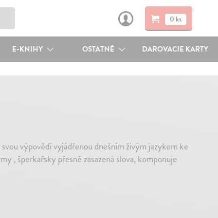
0 ks
E-KNIHY
OSTATNÉ
DAROVACIE KARTY
sí svou výpovědí vyjádřenou dnešním živým jazykem ke
rýmy , šperkařsky přesně zasazená slova, komponuje