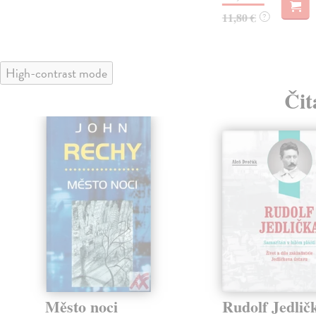
11,80 €
?
High-contrast mode
Čit
Město noci
Rudolf Jedličk