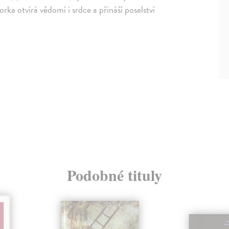
rka otvírá vědomí i srdce a přináší poselství
Podobné tituly