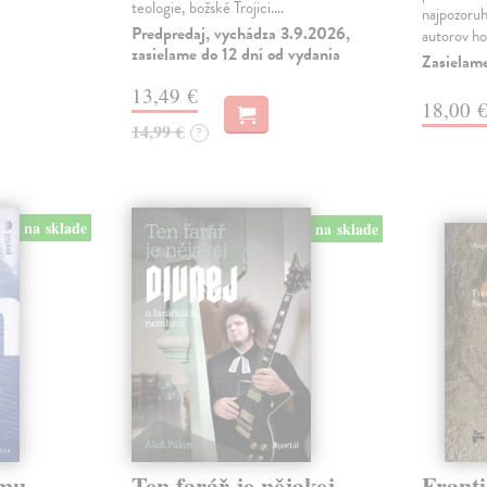
teologie, božské Trojici.…
najpozoru
Predpredaj, vychádza 3.9.2026,
autorov ho
zasielame do 12 dní od vydania
Zasielam
13,49 €
18,00 
14,99 €
?
na sklade
na sklade
omu
Ten farář je nějakej
Franti