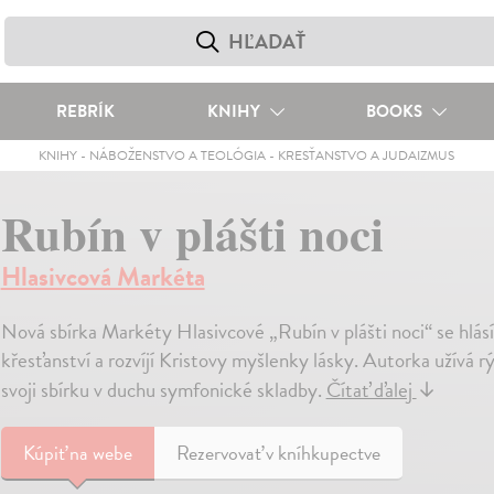
REBRÍK
KNIHY
BOOKS
KNIHY
-
NÁBOŽENSTVO A TEOLÓGIA
-
KRESŤANSTVO A JUDAIZMUS
Rubín v plášti noci
Hlasivcová Markéta
Nová sbírka Markéty Hlasivcové „Rubín v plášti noci“ se hlá
křesťanství a rozvíjí Kristovy myšlenky lásky. Autorka užívá 
svoji sbírku v duchu symfonické skladby.
Čítať ďalej
↓
Kúpiť
na webe
Rezervovať v kníhkupectve