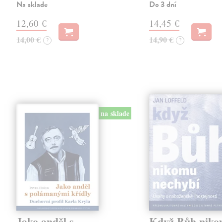
Na sklade
Do 3 dní
12,60 €
14,45 €
14,00 €
14,90 €
?
?
na sklade
Jako anděl s
Když Bůh nik