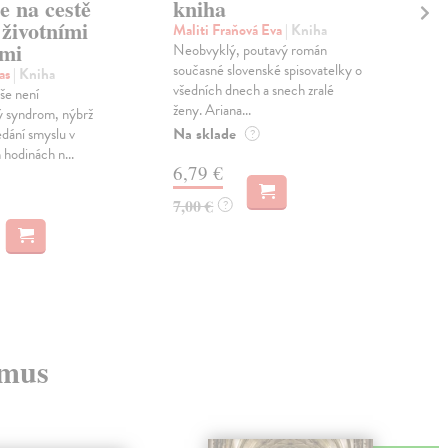
e na cestě
kniha
ma
životními
Maliti Fraňová Eva
| Kniha
Kar
mi
Neobvyklý, poutavý román
Kni
současné slovenské spisovatelky o
nabí
as
| Kniha
všedních dnech a snech zralé
vybr
še není
ženy. Ariana...
obec
ý syndrom, nýbrž
Na sklade
Zas
dání smyslu v
?
 hodinách n...
6,79 €
10
7,00 €
10,
?
zmus