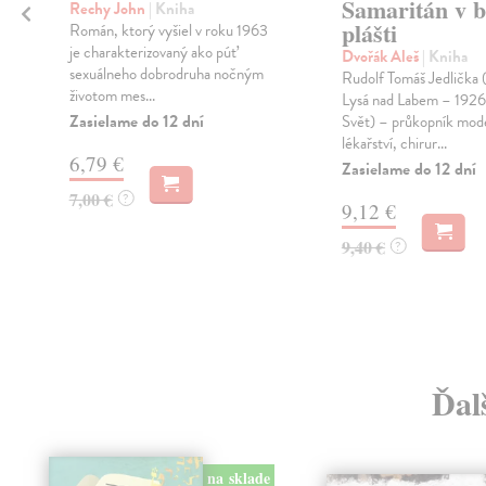
Samaritán v b
Rechy John
| Kniha
plášti
Román, ktorý vyšiel v roku 1963
je charakterizovaný ako púť
Dvořák Aleš
| Kniha
sexuálneho dobrodruha nočným
Rudolf Tomáš Jedlička
životom mes...
Lysá nad Labem – 192
Zasielame do 12 dní
Svět) – průkopník mod
lékařství, chirur...
6,79 €
Zasielame do 12 dní
7,00 €
?
9,12 €
9,40 €
?
Ďal
na sklade