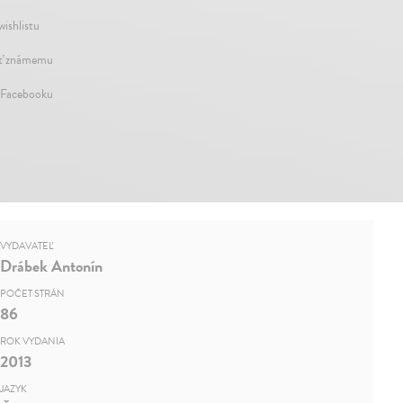
wishlistu
ť známemu
 Facebooku
VYDAVATEĽ
Drábek Antonín
POČET STRÁN
86
ROK VYDANIA
2013
JAZYK