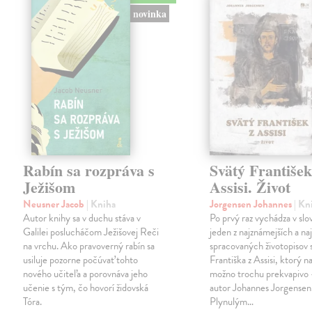
novinka
Rabín sa rozpráva s
Svätý František
Ježišom
Assisi. Život
Neusner Jacob
| Kniha
Jorgensen Johannes
| Kn
Autor knihy sa v duchu stáva v
Po prvý raz vychádza v sl
Galilei poslucháčom Ježišovej Reči
jeden z najznámejších a naj
na vrchu. Ako pravoverný rabín sa
spracovaných životopisov 
usiluje pozorne počúvať tohto
Františka z Assisi, ktorý n
nového učiteľa a porovnáva jeho
možno trochu prekvapivo
učenie s tým, čo hovorí židovská
autor Johannes Jorgensen
Tóra.
Plynulým…