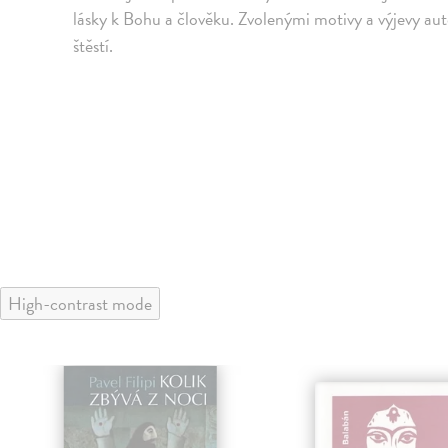
lásky k Bohu a člověku. Zvolenými motivy a výjevy auto
štěstí.
High-contrast mode
lade