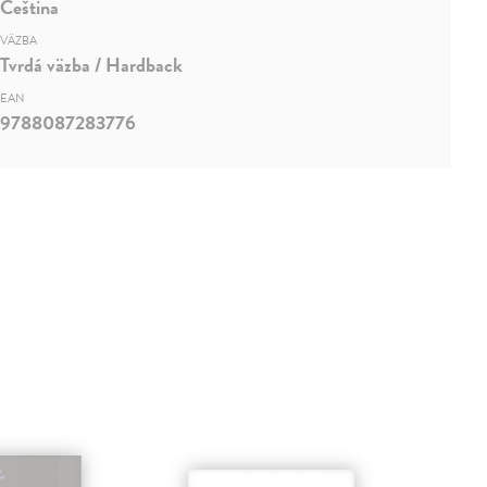
Čeština
VÄZBA
Tvrdá väzba / Hardback
EAN
9788087283776