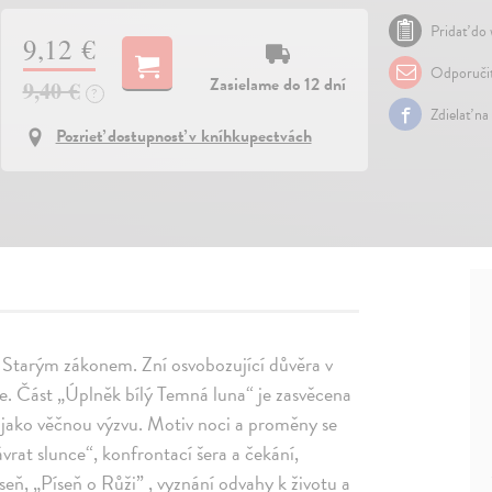
Pridať do 
9,12 €
Odporuči
Zasielame do 12 dní
9,40 €
?
Zdielať na
Pozrieť dostupnosť v kníhkupectvách
i Starým zákonem. Zní osvobozující důvěra v
ce. Část „Úplněk bílý Temná luna“ je zasvěcena
e jako věčnou výzvu. Motiv noci a proměny se
vrat slunce“, konfrontací šera a čekání,
áseň, „Píseň o Růži” , vyznání odvahy k životu a