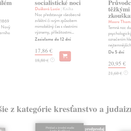
ílém
socialistické noci
Průvodc
těžkými 
Dušková Lucie
| Kniha
zkouška
Noc představuje všeobecně
zvláštní či svým způsobem
 (1869
Moore Thom
mimoběžný čas s vlastními
6 Nový
Temná noc du
významy, příležitostmi...
erního
psychologick
Zasielame do 12 dní
označením hle
nejtemnějších
17,86 €
Do 5 dní
18,80 €
?
20,95 €
21,60 €
?
šie z kategórie kresťanstvo a judai
predpredaj