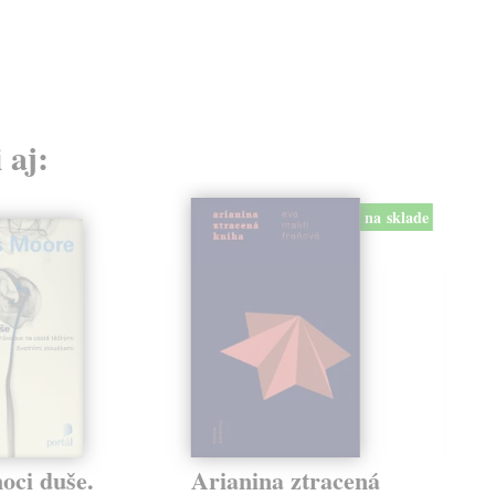
 aj:
na sklade
oci duše.
Arianina ztracená
Sé