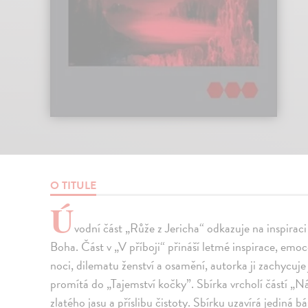
O TITULE
Ú
vodní část „Růže z Jericha“ odkazuje na inspirac
Boha. Část v „V příboji“ přináší letmé inspirace, emo
noci, dilematu ženství a osamění, autorka ji zachycuj
promítá do „Tajemství kočky”. Sbírka vrcholí částí „Ná
zlatého jasu a příslibu čistoty. Sbírku uzavírá jediná b