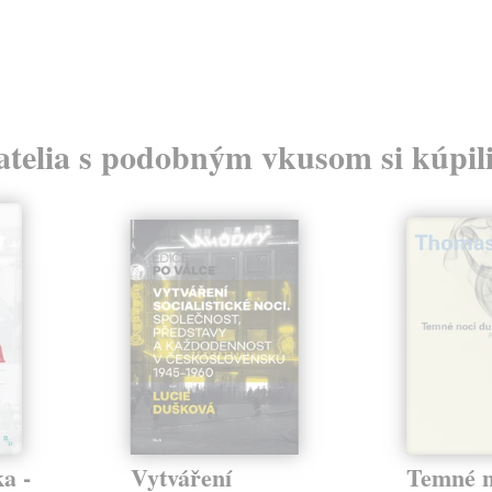
atelia s podobným vkusom si kúpili
a -
Vytváření
Temné n