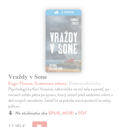
E-KNIHA
Vraždy v Sone
Enger Thomas, Gustawsson Johana
| Elektronická kniha
Psychologička Kari Vossová, odborníčka na reč tela a pamäť, po
nociach zúfalo pátra po synovi, ktorý zmizol pred siedmimi rokmi v
deň svojich narodenín. Zatiaľ čo sa pokúša znova postaviť na nohy,
polícia…
Na stiahnutie ako
EPUB
,
MOBI
a
PDF
13,90 €