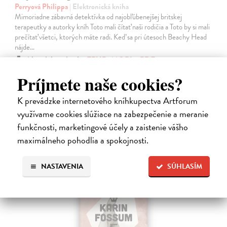
Perryová Philippa
| Elektronická kniha
Mimoriadne zábavná detektívka od najobľúbenejšej britskej
terapeutky a autorky kníh Toto mali čítať naši rodičia a Toto by si mali
prečítať všetci, ktorých máte radi. Keď sa pri útesoch Beachy Head
nájde…
Na stiahnutie ako
EPUB
,
MOBI
a
PDF
Príjmete naše cookies?
16,95 €
K prevádzke internetového kníhkupectva Artforum
využívame cookies slúžiace na zabezpečenie a meranie
funkčnosti, marketingové účely a zaistenie vášho
maximálneho pohodlia a spokojnosti.
E-KNIHA
NASTAVENIA
SÚHLASÍM