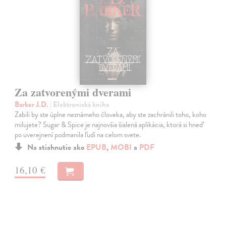
Za zatvorenými dverami
Barker J.D.
| Elektronická kniha
Zabili by ste úplne neznámeho človeka, aby ste zachránili toho, koho
milujete? Sugar & Spice je najnovšia šialená aplikácia, ktorá si hneď
po uverejnení podmanila ľudí na celom svete.
Na stiahnutie ako
EPUB
,
MOBI
a
PDF
16,10 €