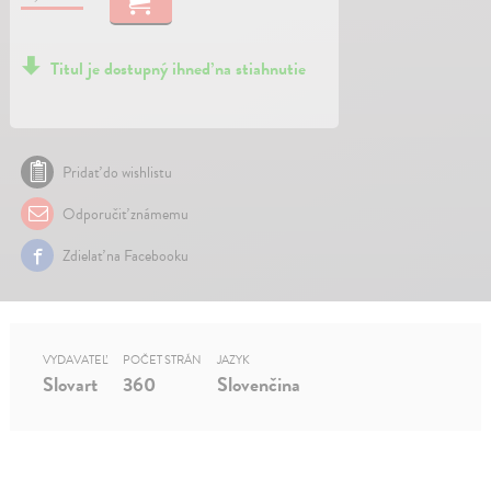
Titul je dostupný ihneď na stiahnutie
Pridať do wishlistu
Odporučiť známemu
Zdielať na Facebooku
VYDAVATEĽ
POČET STRÁN
JAZYK
Slovart
360
Slovenčina