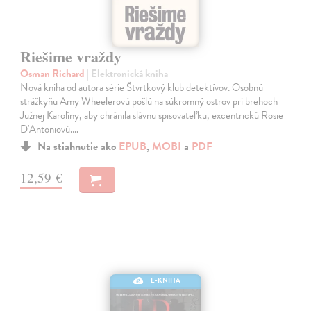
Riešime vraždy
Osman Richard
| Elektronická kniha
Nová kniha od autora série Štvrtkový klub detektívov. Osobnú
strážkyňu Amy Wheelerovú pošlú na súkromný ostrov pri brehoch
Južnej Karolíny, aby chránila slávnu spisovateľku, excentrickú Rosie
D'Antoniovú.…
Na stiahnutie ako
EPUB
,
MOBI
a
PDF
12,59 €
E-KNIHA