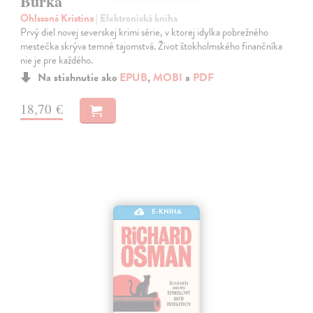
Búrka
Ohlssoná Kristina
| Elektronická kniha
Prvý diel novej severskej krimi série, v ktorej idylka pobrežného
mestečka skrýva temné tajomstvá. Život štokholmského finančníka
nie je pre každého.
Na stiahnutie ako
EPUB
,
MOBI
a
PDF
18,70 €
E-KNIHA