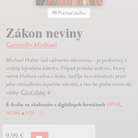
Prečítať ukážku
Zákon neviny
Connelly Michael
Michael Haller čelí vážnemu obvineniu - je podozrivý z
vraždy bývalého klienta. Prípad pridelia sudcovi, ktorý
nemá Hallera veľmi v láske, keďže sa v minulosti proti
jeho rozsudkom úspešne odvolal, a ten ho pošle rovno do
väzby.
Čítať ďalej
↓
E-kniha na stiahnutie v digitálnych formátoch
EPUB
,
MOBI
a
PDF
?
9,99 €