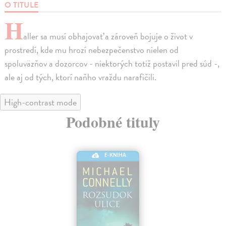
O TITULE
H
aller sa musí obhajovať a zároveň bojuje o život v
prostredí, kde mu hrozí nebezpečenstvo nielen od
spoluväzňov a dozorcov - niektorých totiž postavil pred súd -,
ale aj od tých, ktorí naňho vraždu narafičili.
High-contrast mode
Podobné tituly
E-KNIHA