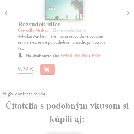
Rozsudok ulice
A
Connelly Michael
| Elektronická kniha
Co
Advokát Mickey Haller má za sebou ťažké obdobie
Mik
rekonvalescencie po poslednom prípade, pri ktorom
zad
ta...
Na stiahnutie ako
EPUB
,
MOBI
a
PDF
9,
9,79 €
High-contrast mode
Čitatelia s podobným vkusom si
kúpili aj: