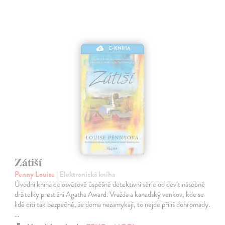
E-KNIHA
Zátiší
Penny Louise
| Elektronická kniha
Úvodní kniha celosvětově úspěšné detektivní série od devítinásobné
držitelky prestižní Agatha Award. Vražda a kanadský venkov, kde se
lidé cítí tak bezpečně, že doma nezamykají, to nejde příliš dohromady.
…