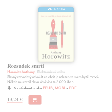
E-KNIHA
Rozsudek smrti
Horowitz Anthony
| Elektronická kniha
Slavný rozvodový advokát celebrit je nalezen ve svém bytě mrtvý.
Někdo mu rozbil hlavu láhví vína za 2 000 liber.
Na stiahnutie ako
EPUB
,
MOBI
a
PDF
13,24 €