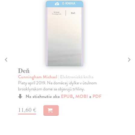
E-KNIHA
Ni
D'
Deň
Don
Cunningham Michael
| Elektronická kniha
biz
Piaty apríl 2019. Na domácej idylke v útulnom
Do
brooklynskom dome sa objavujú trhliny.
24
Na stiahnutie ako
EPUB
,
MOBI
a
PDF
24
11,60 €