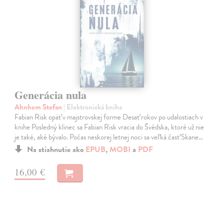
Generácia nula
Ahnhem Stefan
| Elektronická kniha
Fabian Risk opäť v majstrovskej forme Desať rokov po udalostiach v
knihe Posledný klinec sa Fabian Risk vracia do Švédska, ktoré už nie
je také, aké bývalo. Počas neskorej letnej noci sa veľká časť Skane…
Na stiahnutie ako
EPUB
,
MOBI
a
PDF
16,00 €