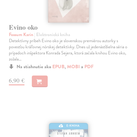
Evino oko
Fossum Karin
| Elektronická kniha
Detektívny príbeh Evino oko je slovenskou premiérou autorky s
povesťou kráľovnej nórskej detektívky. Dnes už jedenásťdielna séria o
prípadoch inšpektora Konrada Sejera, ktorá začala knihou Evino oko,
zožala…
Na stiahnutie ako
EPUB
,
MOBI
a
PDF
6,90 €
E-KNIHA