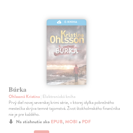
E-KNIHA
Búrka
Ohlssoná Kristina
| Elektronická kniha
Prvý diel novej severskej krimi série, v ktorej idylka pobrežného
mestečka skrýva temné tajomstvá. Život štokholmského finančníka
nie je pre každého.
Na stiahnutie ako
EPUB
,
MOBI
a
PDF