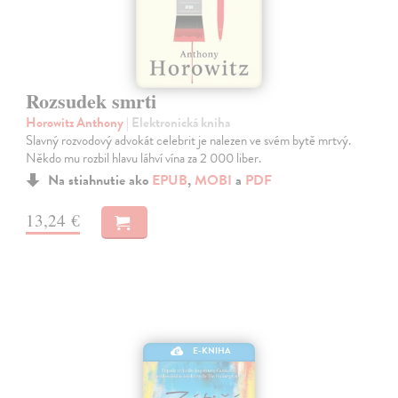
Rozsudek smrti
Horowitz Anthony
| Elektronická kniha
Slavný rozvodový advokát celebrit je nalezen ve svém bytě mrtvý.
Někdo mu rozbil hlavu láhví vína za 2 000 liber.
Na stiahnutie ako
EPUB
,
MOBI
a
PDF
13,24 €
E-KNIHA