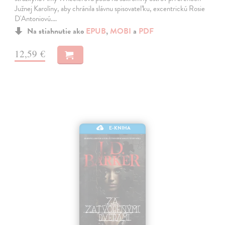
Južnej Karolíny, aby chránila slávnu spisovateľku, excentrickú Rosie
D'Antoniovú.…
Na stiahnutie ako
EPUB
,
MOBI
a
PDF
12,59 €
E-KNIHA