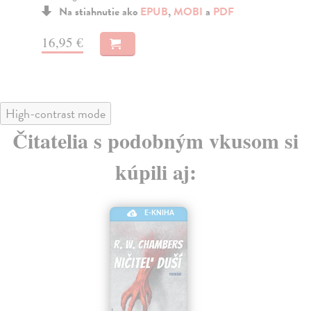
F
Na stiahnutie ako
EPUB
,
MOBI
a
PDF
10,90 €
High-contrast mode
Čitatelia s podobným vkusom si
kúpili aj:
E-KNIHA