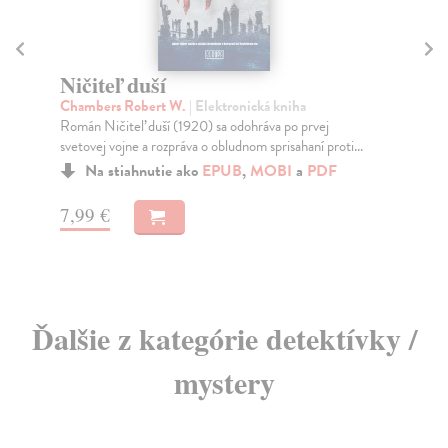
Z
Sol
Ničiteľ duší
Lib
Chambers Robert W.
| Elektronická kniha
vyr
Román Ničiteľ duší (1920) sa odohráva po prvej
Do
svetovej vojne a rozpráva o obludnom sprisahaní proti...
14
Na stiahnutie ako
EPUB
,
MOBI
a
PDF
14
7,99 €
Ďalšie z kategórie detektívky /
mystery