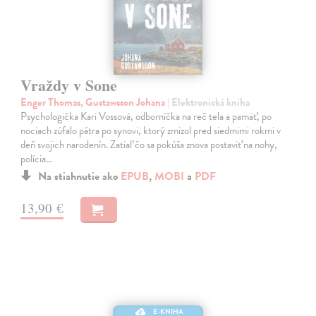
Vraždy v Sone
Enger Thomas, Gustawsson Johana
| Elektronická kniha
Psychologička Kari Vossová, odborníčka na reč tela a pamäť, po
nociach zúfalo pátra po synovi, ktorý zmizol pred siedmimi rokmi v
deň svojich narodenín. Zatiaľ čo sa pokúša znova postaviť na nohy,
polícia…
Na stiahnutie ako
EPUB
,
MOBI
a
PDF
13,90 €
E-KNIHA