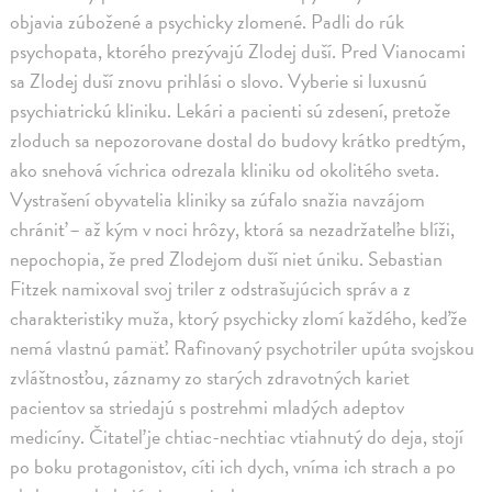
objavia zúbožené a psychicky zlomené. Padli do rúk
psychopata, ktorého prezývajú Zlodej duší. Pred Vianocami
sa Zlodej duší znovu prihlási o slovo. Vyberie si luxusnú
psychiatrickú kliniku. Lekári a pacienti sú zdesení, pretože
zloduch sa nepozorovane dostal do budovy krátko predtým,
ako snehová víchrica odrezala kliniku od okolitého sveta.
Vystrašení obyvatelia kliniky sa zúfalo snažia navzájom
chrániť – až kým v noci hrôzy, ktorá sa nezadržateľne blíži,
nepochopia, že pred Zlodejom duší niet úniku. Sebastian
Fitzek namixoval svoj triler z odstrašujúcich správ a z
charakteristiky muža, ktorý psychicky zlomí každého, keďže
nemá vlastnú pamäť. Rafinovaný psychotriler upúta svojskou
zvláštnosťou, záznamy zo starých zdravotných kariet
pacientov sa striedajú s postrehmi mladých adeptov
medicíny. Čitateľ je chtiac-nechtiac vtiahnutý do deja, stojí
po boku protagonistov, cíti ich dych, vníma ich strach a po