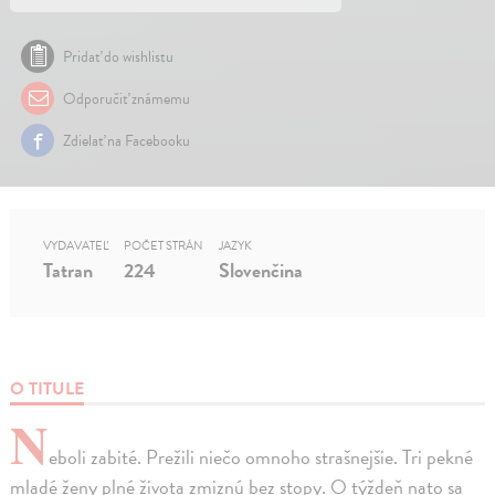
Pridať do wishlistu
Odporučiť známemu
Zdielať na Facebooku
VYDAVATEĽ
POČET STRÁN
JAZYK
Tatran
224
Slovenčina
O TITULE
N
eboli zabité. Prežili niečo omnoho strašnejšie. Tri pekné
mladé ženy plné života zmiznú bez stopy. O týždeň nato sa