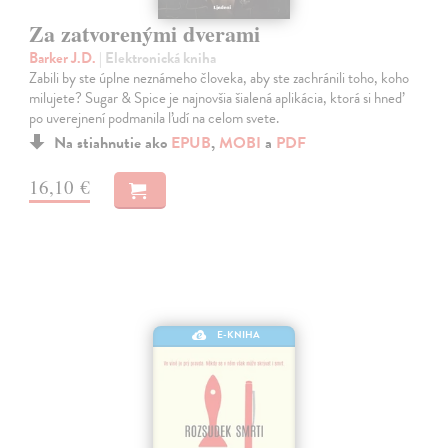
Za zatvorenými dverami
Barker J.D.
| Elektronická kniha
Zabili by ste úplne neznámeho človeka, aby ste zachránili toho, koho
milujete? Sugar & Spice je najnovšia šialená aplikácia, ktorá si hneď
po uverejnení podmanila ľudí na celom svete.
Na stiahnutie ako
EPUB
,
MOBI
a
PDF
16,10 €
E-KNIHA