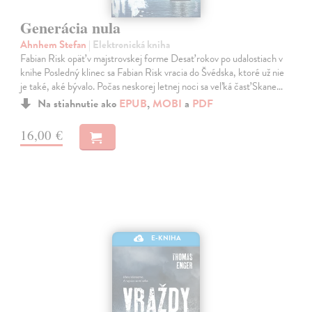
Generácia nula
Ahnhem Stefan
| Elektronická kniha
Fabian Risk opäť v majstrovskej forme Desať rokov po udalostiach v
knihe Posledný klinec sa Fabian Risk vracia do Švédska, ktoré už nie
je také, aké bývalo. Počas neskorej letnej noci sa veľká časť Skane…
Na stiahnutie ako
EPUB
,
MOBI
a
PDF
16,00 €
E-KNIHA