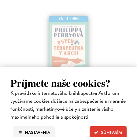
E-KNIHA
Príjmete naše cookies?
Psychoterapeutka v akcii
K prevádzke internetového kníhkupectva Artforum
Perryová Philippa
| Elektronická kniha
využívame cookies slúžiace na zabezpečenie a meranie
Mimoriadne zábavná detektívka od najobľúbenejšej britskej
terapeutky a autorky kníh Toto mali čítať naši rodičia a Toto by si mali
funkčnosti, marketingové účely a zaistenie vášho
prečítať všetci, ktorých máte radi. Keď sa pri útesoch Beachy Head
maximálneho pohodlia a spokojnosti.
nájde…
Na stiahnutie ako
EPUB
,
MOBI
a
PDF
NASTAVENIA
SÚHLASÍM