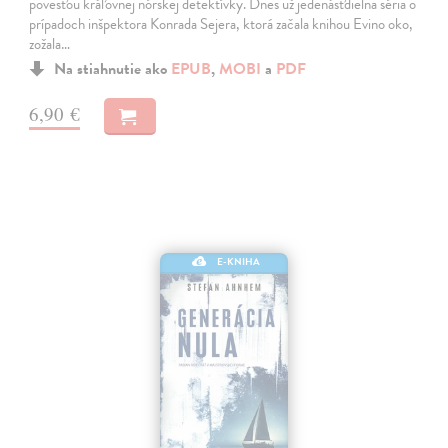
povesťou kráľovnej nórskej detektívky. Dnes už jedenásťdielna séria o
prípadoch inšpektora Konrada Sejera, ktorá začala knihou Evino oko,
zožala…
Na stiahnutie ako
EPUB
,
MOBI
a
PDF
6,90 €
E-KNIHA