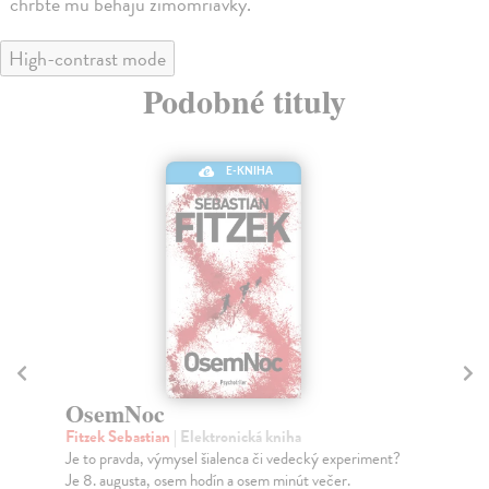
chrbte mu behajú zimomriavky.
High-contrast mode
Podobné tituly
E-KNIHA
Darček
Fitzek Sebastian
| Elektronická kniha
iment?
Niekedy je pravda taká hrozivá, že neznalosť je najväčší
dar na svete. Milan Berg patrí k nekonečném...