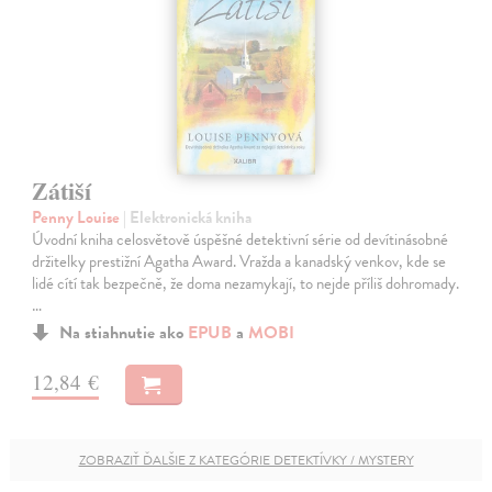
Zátiší
Penny Louise
| Elektronická kniha
Úvodní kniha celosvětově úspěšné detektivní série od devítinásobné
držitelky prestižní Agatha Award. Vražda a kanadský venkov, kde se
lidé cítí tak bezpečně, že doma nezamykají, to nejde příliš dohromady.
…
Na stiahnutie ako
EPUB
a
MOBI
12,84 €
ZOBRAZIŤ ĎALŠIE Z KATEGÓRIE DETEKTÍVKY / MYSTERY