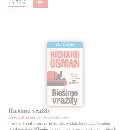
18,70 €
E-KNIHA
Riešime vraždy
Osman Richard
| Elektronická kniha
Nová kniha od autora série Štvrtkový klub detektívov. Osobnú
strážkyňu Amy Wheelerovú pošlú na súkromný ostrov pri brehoch