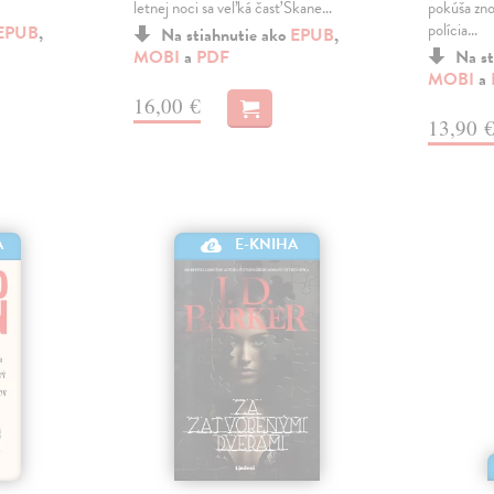
letnej noci sa veľká časť Skane…
pokúša zno
polícia…
EPUB
,
Na stiahnutie ako
EPUB
,
MOBI
a
PDF
Na st
MOBI
a
16,00 €
13,90 
A
E-KNIHA