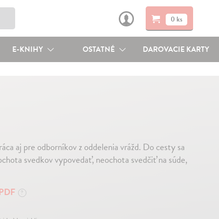
0 ks
E-KNIHY
OSTATNÉ
DAROVACIE KARTY
ráca aj pre odborníkov z oddelenia vrážd. Do cesty sa
eochota svedkov vypovedať, neochota svedčiť na súde,
PDF
?