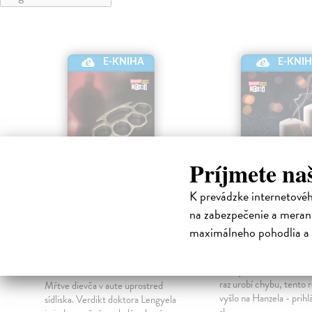
E-KNIHA
E-KNI
Príjmete na
K prevádzke internetové
na zabezpečenie a merani
Krv sa stane
Vianočná nád
maximálneho pohodlia a 
zábavou
Dán Dominik
| Elektr
kniha
Dán Dominik
| Elektronická
Každý detektív z oddele
kniha
raz urobí chybu, tento 
Mŕtve dievča v aute uprostred
vyšlo na Hanzela - prihlá
sídliska. Verdikt doktora Lengyela