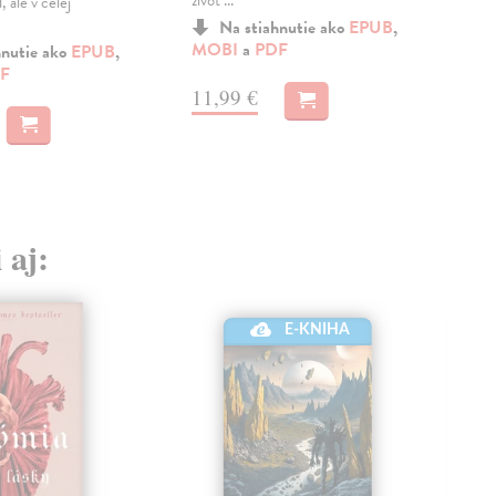
život ...
, ale v celej
pods
vrážd
Na stiahnutie ako
EPUB
,
MOBI
a
PDF
hnutie ako
EPUB
,
F
MO
11,99 €
12
 aj:
E-KNIHA