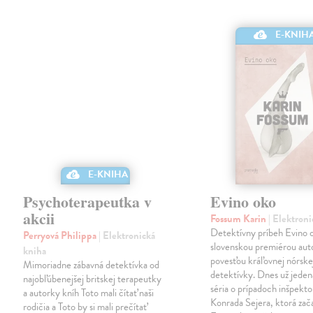
E-KNIH
E-KNIHA
Psychoterapeutka v
Evino oko
akcii
Fossum Karin
| Elektron
Detektívny príbeh Evino o
Perryová Philippa
| Elektronická
slovenskou premiérou aut
kniha
povesťou kráľovnej nórske
Mimoriadne zábavná detektívka od
detektívky. Dnes už jeden
najobľúbenejšej britskej terapeutky
séria o prípadoch inšpekto
a autorky kníh Toto mali čítať naši
Konrada Sejera, ktorá zač
rodičia a Toto by si mali prečítať