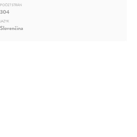
POČET STRÁN
304
JAZYK
Slovenčina