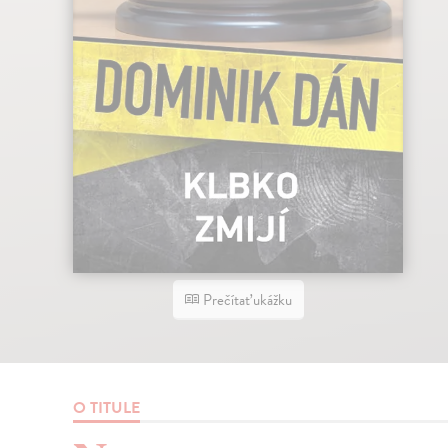
Prečítať ukážku
O TITULE