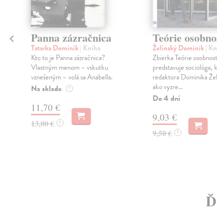
Panna zázračnica
Teórie osobno
Tatarka Dominik
| Kniha
Želinský Dominik
| Kn
Kto to je Panna zázračnica?
Zbierka Teórie osobnost
Vlastným menom – vskutku
predstavuje sociológa, k
vznešeným – volá sa Anabella.
redaktora Dominika Žel
ako vyzre...
Na sklade
?
Do 4 dní
11,70 €
9,03 €
13,00 €
?
9,50 €
?
Ď