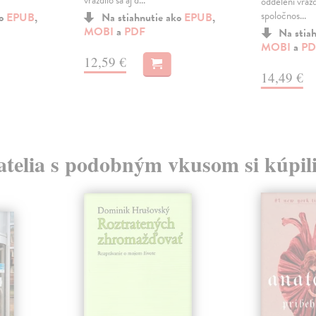
vraždilo sa aj d...
oddelení vrážd
spoločnos...
ko
EPUB
,
Na stiahnutie ako
EPUB
,
MOBI
a
PDF
Na stia
MOBI
a
PD
12,59 €
14,49 €
atelia s podobným vkusom si kúpili