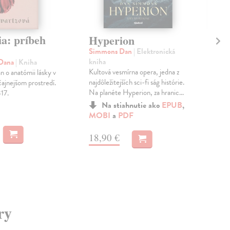
a: príbeh
Ko
Hyperion
m
Simmons Dan
| Elektronická
kniha
 Dana
| Kniha
Huč
Kultová vesmírna opera, jedna z
 o anatómii lásky v
Kni
najdôležitejších sci-fi ság histórie.
ajnejšom prostredí.
mod
Na planéte Hyperion, za hranic...
17.
mon
podo
Na stiahnutie ako
EPUB
,
Do 
MOBI
a
PDF
11
18,90 €
11,
ry