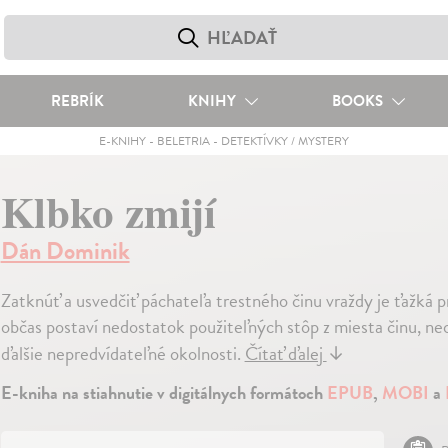
REBRÍK
KNIHY
BOOKS
E-KNIHY
-
BELETRIA
-
DETEKTÍVKY / MYSTERY
Klbko zmijí
Dán Dominik
Zatknúť a usvedčiť páchateľa trestného činu vraždy je ťažká p
občas postaví nedostatok použiteľných stôp z miesta činu, n
ďalšie nepredvídateľné okolnosti.
Čítať ďalej
↓
E-kniha na stiahnutie v digitálnych formátoch
EPUB
,
MOBI
a