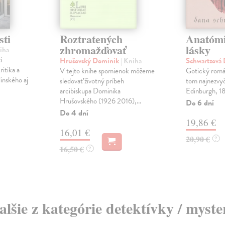
sti
Roztratených
Anatómi
zhromažďovať
lásky
iha
i
Hrušovský Dominik
| Kniha
Schwartzová
ritika a
V tejto knihe spomienok môžeme
Gotický román
inského aj
sledovať životný príbeh
tom najnezvyč
arcibiskupa Dominika
Edinburgh, 18
Hrušovského (1926 2016),...
Do 6 dní
Do 4 dní
19,86 €
16,01 €
20,90 €
?
16,50 €
?
alšie z kategórie detektívky / myste