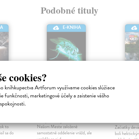
Podobné tituly
E-KNIHA
HA
še cookies?
ho kníhkupectva Artforum využívame cookies slúžiace
e funkčnosti, marketingové účely a zaistenie vášho
ielka
Mucha
Smrť n
spokojnosti.
brehu
onická
Dán Dominik
| Elektronická
kniha
Dán Domini
nia vrážd
Rok po nežnej revolúcii bolo v
kniha
rok to
Našom Meste založené
Začiatky devä
sil sa do
samostatné oddelenie vrážd, ale
boli hektický