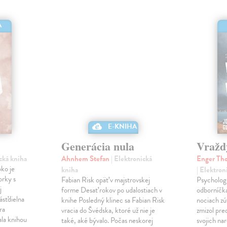
A
E-KNIHA
Generácia nula
Vražd
ická kniha
Ahnhem Stefan
| Elektronická
Enger Tho
ko je
kniha
| Elektron
orky s
Fabian Risk opäť v majstrovskej
Psychologi
j
forme Desať rokov po udalostiach v
odborníčka
ásťdielna
knihe Posledný klinec sa Fabian Risk
nociach zú
ra
vracia do Švédska, ktoré už nie je
zmizol pre
ala knihou
také, aké bývalo. Počas neskorej
svojich nar