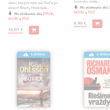
Evino oko, zožala…
všetci, ktorých máte radi. Keď sa pri
Na stiahnutie ako
útesoch Beachy Head nájde…
MOBI
a
PDF
Na stiahnutie ako
EPUB
,
MOBI
a
PDF
6,90 €
16,95 €
E-KNIHA
E-KNIH