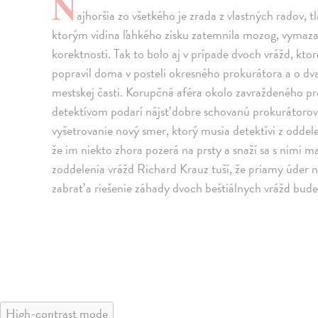
N
ajhoršia zo všetkého je zrada z vlastných radov,
ktorým vidina ľahkého zisku zatemnila mozog, vymazal
korektnosti. Tak to bolo aj v prípade dvoch vrážd, kto
popravil doma v posteli okresného prokurátora a o dva
mestskej časti. Korupčná aféra okolo zavraždeného pro
detektívom podarí nájsť dobre schovanú prokurátorovu
vyšetrovanie nový smer, ktorý musia detektívi z oddel
že im niekto zhora pozerá na prsty a snaží sa s nimi ma
zoddelenia vrážd Richard Krauz tuší, že priamy úder
zabrať a riešenie záhady dvoch beštiálnych vrážd bude
High-contrast mode