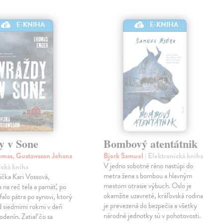
E-KNIHA
E-KNIHA
y v Sone
Bombový atentátnik
mas, Gustawsson Johana
Bjork Samuel
| Elektronická kniha
V jedno sobotné ráno nastúpi do
ická kniha
metra žena s bombou a hlavným
čka Kari Vossová,
mestom otrasie výbuch. Oslo je
 na reč tela a pamäť, po
okamžite uzavreté, kráľovská rodina
falo pátra po synovi, ktorý
je prevezená do bezpečia a všetky
d siedmimi rokmi v deň
národné jednotky sú v pohotovosti.
odenín. Zatiaľ čo sa