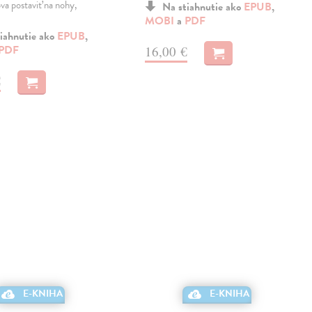
va postaviť na nohy,
Na stiahnutie ako
EPUB
,
MOBI
a
PDF
iahnutie ako
EPUB
,
PDF
16,00 €
€
E-KNIHA
E-KNIHA