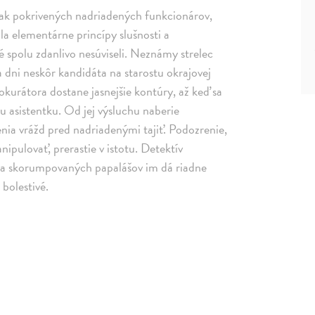
 tlak pokrivených nadriadených funkcionárov,
a elementárne princípy slušnosti a
ré spolu zdanlivo nesúviseli. Neznámy strelec
 dni neskôr kandidáta na starostu okrajovej
kurátora dostane jasnejšie kontúry, až keď sa
 asistentku. Od jej výsluchu naberie
enia vrážd pred nadriadenými tajiť. Podozrenie,
nipulovať, prerastie v istotu. Detektív
 na skorumpovaných papalášov im dá riadne
 bolestivé.