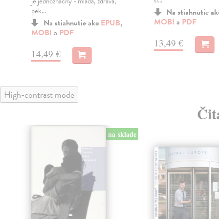
sl...
je jednoznačný - mladá, zdravá,
pek...
Na stiahnutie a
MOBI
a
PDF
Na stiahnutie ako
EPUB
,
MOBI
a
PDF
13,49 €
14,49 €
High-contrast mode
Čit
na sklade