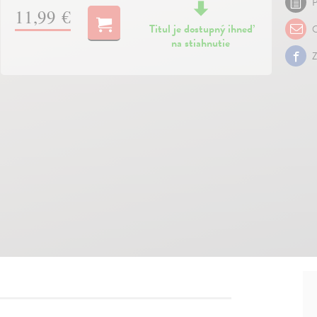
P
11,99 €
Titul je dostupný ihneď
O
na stiahnutie
Z