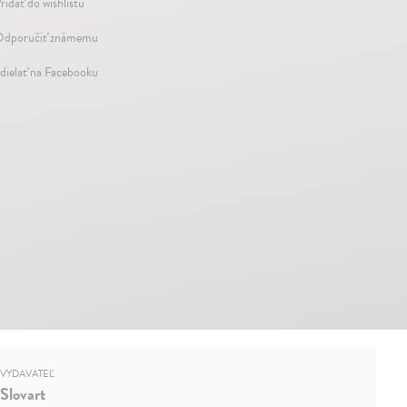
ridať do wishlistu
dporučiť známemu
dielať na Facebooku
VYDAVATEĽ
Slovart