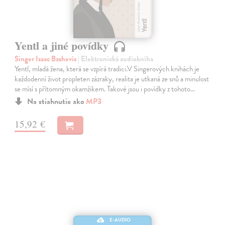
Yentl a jiné povídky
Singer Isaac Bashevis
| Elektronická audiokniha
Yentl, mladá žena, která se vzpírá tradici.V Singerových knihách je
každodenní život propleten zázraky, realita je utkaná ze snů a minulost
se mísí s přítomným okamžikem. Takové jsou i povídky z tohoto…
Na stiahnutie ako
MP3
15,92 €
E-AUDIO