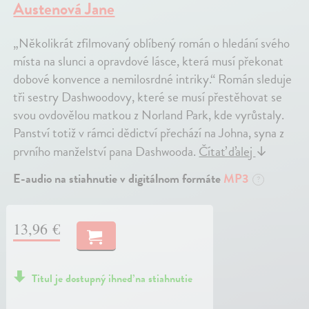
Austenová Jane
„Několikrát zfilmovaný oblíbený román o hledání svého
místa na slunci a opravdové lásce, která musí překonat
dobové konvence a nemilosrdné intriky.“ Román sleduje
tři sestry Dashwoodovy, které se musí přestěhovat se
svou ovdovělou matkou z Norland Park, kde vyrůstaly.
Panství totiž v rámci dědictví přechází na Johna, syna z
prvního manželství pana Dashwooda.
Čítať ďalej
↓
E-audio na stiahnutie v digitálnom formáte
MP3
?
13,96 €
Titul je dostupný ihneď na stiahnutie