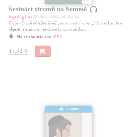
Šestnáct stromů na Sommě
Mytting Lars
| Elektronická audiokniha
Co je v životě důležitější než poznat vlastní kořeny? Edvard je chce
objevit, ale zároveň se obává toho, co se dozví.
Na stiahnutie ako
MP3
17,92 €
E-AUDIO