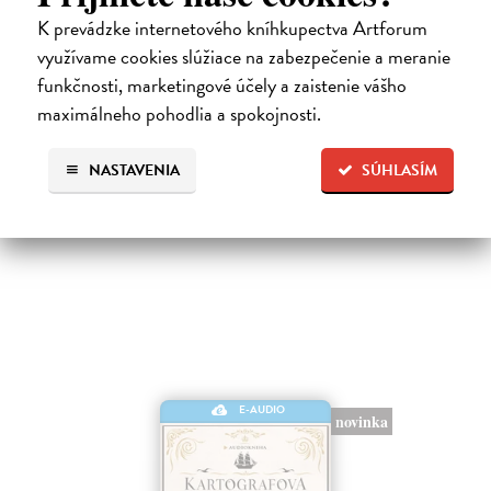
Premena
K prevádzke internetového kníhkupectva Artforum
Franz Kafka
| Elektronická audiokniha
využívame cookies slúžiace na zabezpečenie a meranie
Notoricky známa poviedka Franza Kafku z roku 1915, v ktorej sa
obchodný cestujúci Gregor Samsa jedného rána prebudí v posteli ako
funkčnosti, marketingové účely a zaistenie vášho
„odporný hmyz“.Je to príbeh premeny bez zľutovania či prílišného
maximálneho pohodlia a spokojnosti.
súcitu…
Na stiahnutie ako
MP3
NASTAVENIA
SÚHLASÍM
7,00 €
E-AUDIO
novinka