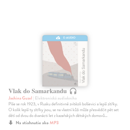
E-AUDIO
Vlak do Samarkandu
Jachina Guzel
| Elektronická audiokniha
Píše se rok 1923, v Rusku definitivně zvítězili bolševici a lepší zítřky.
O kolik lepší ty zítřky jsou, se na vlastní kůži může přesvědčit pět set
dětí od dvou do dvanácti let z kazaňských dětských domovů…
Na stiahnutie ako
MP3