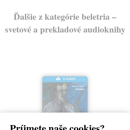
Ďalšie z kategórie beletria –
svetové a prekladové audioknihy
E-AUDIO
Príjmete naše cookies?