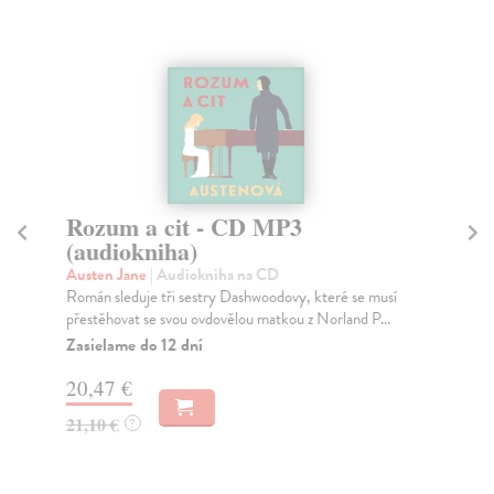
Rozum a cit - CD MP3
N
(audiokniha)
Au
„Kd
Austen Jane
| Audiokniha na CD
své
Román sleduje tři sestry Dashwoodovy, které se musí
přestěhovat se svou ovdovělou matkou z Norland P...
Zasielame do 12 dní
14
20,47 €
21,10 €
?