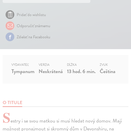
Pridať do wishlistu
Odporučiť známemu
Zdielať na Facebooku
VYDAVATEĽ
VERZIA
DĹŽKA
ZVUK
Tympanum
Neskrátená
13 hod. 6 min.
Čeština
O TITULE
S
estry i se svou matkou si musí hledat nový domov. Mají
možnost pronajmout si skromný dům v Devonshiru, na