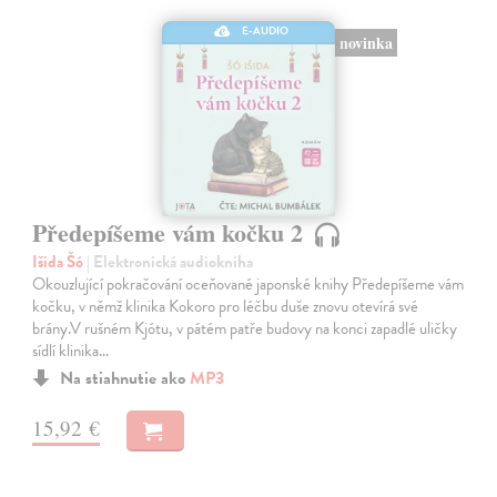
E-AUDIO
novinka
Předepíšeme vám kočku 2
Išida Šó
| Elektronická audiokniha
Okouzlující pokračování oceňované japonské knihy Předepíšeme vám
kočku, v němž klinika Kokoro pro léčbu duše znovu otevírá své
brány.V rušném Kjótu, v pátém patře budovy na konci zapadlé uličky
sídlí klinika…
Na stiahnutie ako
MP3
15,92 €