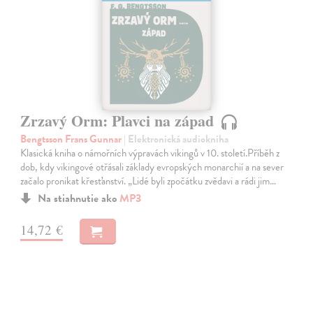
Zrzavý Orm: Plavci na západ
Bengtsson Frans Gunnar
| Elektronická audiokniha
Klasická kniha o námořních výpravách vikingů v 10. století.Příběh z
dob, kdy vikingové otřásali základy evropských monarchií a na sever
začalo pronikat křesťanství. „Lidé byli zpočátku zvědavi a rádi jim…
Na stiahnutie ako
MP3
14,72 €