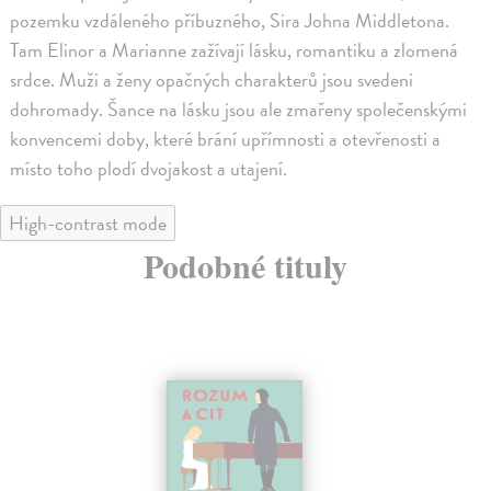
pozemku vzdáleného příbuzného, Sira Johna Middletona.
Tam Elinor a Marianne zažívají lásku, romantiku a zlomená
srdce. Muži a ženy opačných charakterů jsou svedeni
dohromady. Šance na lásku jsou ale zmařeny společenskými
konvencemi doby, které brání upřímnosti a otevřenosti a
místo toho plodí dvojakost a utajení.
High-contrast mode
Podobné tituly