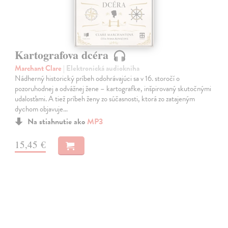
Kartografova dcéra
Marchant Clare
| Elektronická audiokniha
Nádherný historický príbeh odohrávajúci sa v 16. storočí o
pozoruhodnej a odvážnej žene – kartografke, inšpirovaný skutočnými
udalosťami. A tiež príbeh ženy zo súčasnosti, ktorá zo zatajeným
dychom objavuje…
Na stiahnutie ako
MP3
15,45 €