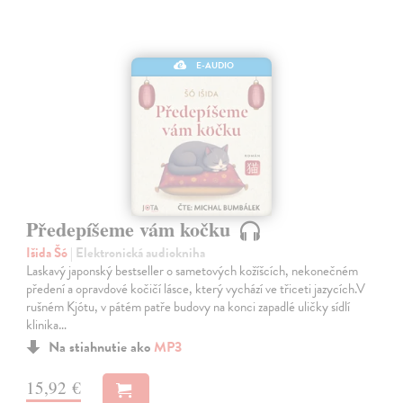
E-AUDIO
Předepíšeme vám kočku
Išida Šó
| Elektronická audiokniha
Laskavý japonský bestseller o sametových kožíšcích, nekonečném
předení a opravdové kočičí lásce, který vychází ve třiceti jazycích.V
rušném Kjótu, v pátém patře budovy na konci zapadlé uličky sídlí
klinika…
Na stiahnutie ako
MP3
15,92 €