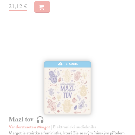
21,12 €
E-AUDIO
Mazl tov
Vanderstraeten Margot
| Elektronická audiokniha
Margot je ateistka a feministka, která žije se svým íránským přítelem