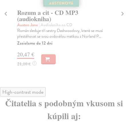
Rozum a cit - CD MP3
N
(audiokniha)
Au
„Kd
Austen Jane
| Audiokniha na CD
své
Román sleduje tři sestry Dashwoodovy, které se musí
přestěhovat se svou ovdovělou matkou z Norland P...
Zasielame do 12 dní
14
20,47 €
21,10 €
?
High-contrast mode
Čitatelia s podobným vkusom si
kúpili aj: