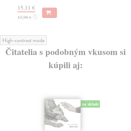
15,11 €
15
15,90 €
15
?
High-contrast mode
Čitatelia s podobným vkusom si
kúpili aj:
na sklade