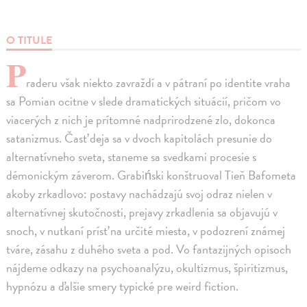
O TITULE
P
raderu však niekto zavraždí a v pátraní po identite vraha
sa Pomian ocitne v slede dramatických situácií, pričom vo
viacerých z nich je prítomné nadprirodzené zlo, dokonca
satanizmus. Časť deja sa v dvoch kapitolách presunie do
alternatívneho sveta, staneme sa svedkami procesie s
démonickým záverom. Grabiński konštruoval Tieň Bafometa
akoby zrkadlovo: postavy nachádzajú svoj odraz nielen v
alternatívnej skutočnosti, prejavy zrkadlenia sa objavujú v
snoch, v nutkaní prísť na určité miesta, v podozrení známej
tváre, zásahu z duhého sveta a pod. Vo fantazijných opisoch
nájdeme odkazy na psychoanalýzu, okultizmus, špiritizmus,
hypnózu a ďalšie smery typické pre weird fiction.