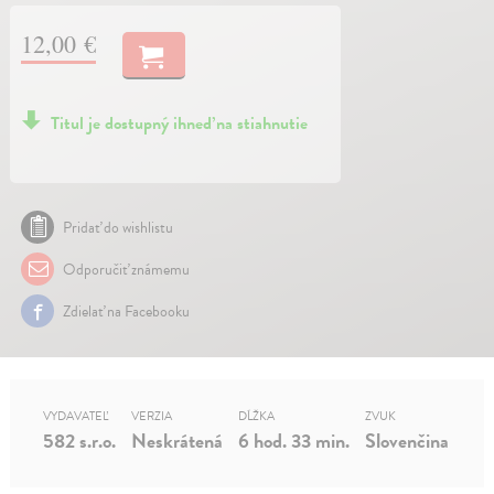
12,00 €
Titul je dostupný ihneď na stiahnutie
Pridať do wishlistu
Odporučiť známemu
Zdielať na Facebooku
VYDAVATEĽ
VERZIA
DĹŽKA
ZVUK
582 s.r.o.
Neskrátená
6 hod. 33 min.
Slovenčina