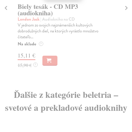
Biely tesák - CD MP3
Bi
(audiokniha)
Lo
V j
London Jack
| Audiokniha na CD
dob
V jednom zo svojich najznámenších kultových
čita
dobrodužných diel, na ktorých vyrástlo množstvo
čitateľo...
Na sklade
?
15
15,11 €
15,90 €
?
Ďalšie z kategórie beletria –
svetové a prekladové audioknihy