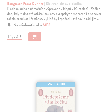
Bengtsson Frans Gunnar
| Elektronická audiokniha
Klasická kniha o námořních výpravách vikingů v 10. století.Příběh z
dob, kdy vikingové otřásali základy evropských monarchií a na sever
začalo pronikat křesťanství. „Lidé byli zpočátku zvědavi a rádi jim…
Na stiahnutie ako
MP3
14,72 €
E-AUDIO