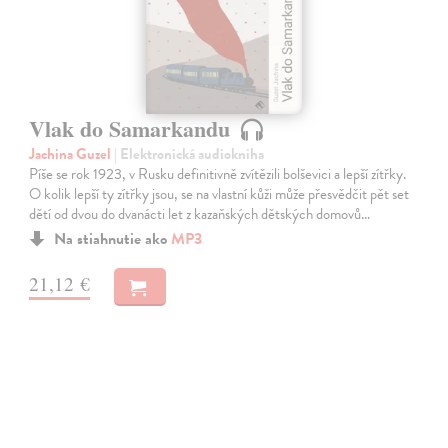
Vlak do Samarkandu
Jachina Guzel
| Elektronická audiokniha
Píše se rok 1923, v Rusku definitivně zvítězili bolševici a lepší zítřky.
O kolik lepší ty zítřky jsou, se na vlastní kůži může přesvědčit pět set
dětí od dvou do dvanácti let z kazaňských dětských domovů…
Na stiahnutie ako
MP3
21,12 €