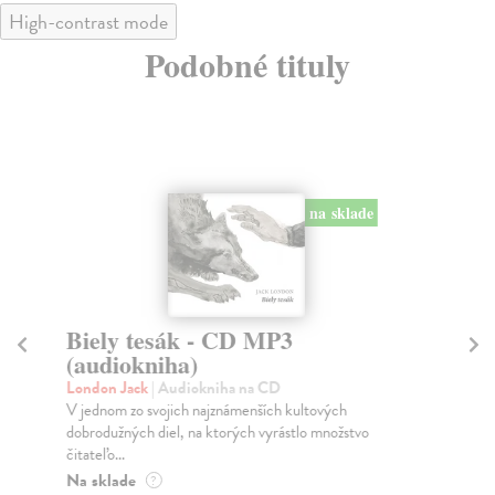
High-contrast mode
Podobné tituly
na sklade
Biely tesák - CD MP3
U
(audiokniha)
C
London Jack
| Audiokniha na CD
Go
V jednom zo svojich najznámenších kultových
Utr
dobrodužných diel, na ktorých vyrástlo množstvo
Joh
čitateľo...
vn..
Na sklade
Na
?