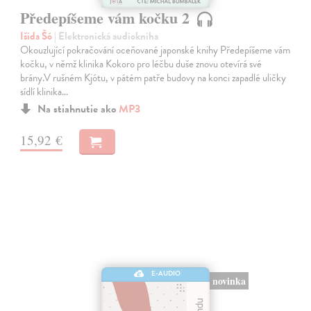
Předepíšeme vám kočku 2
Išida Šó
| Elektronická audiokniha
Okouzlující pokračování oceňované japonské knihy Předepíšeme vám
kočku, v němž klinika Kokoro pro léčbu duše znovu otevírá své
brány.V rušném Kjótu, v pátém patře budovy na konci zapadlé uličky
sídlí klinika…
Na stiahnutie ako
MP3
15,92 €
E-AUDIO
novinka