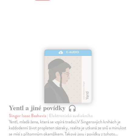
E-AUDIO
Yentl a jiné povídky
Singer Isaac Bashevis
| Elektronická audiokniha
Yentl, mladá žena, která se vzpírá tradici.V Singerových knihách je
každodenní život propleten zázraky, realita je utkaná ze snů a minulost
se mísí s přítomným okamžikem. Takové jsou i povídky z tohoto…