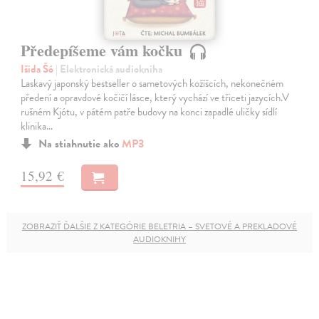
Předepíšeme vám kočku
Išida Šó
| Elektronická audiokniha
Laskavý japonský bestseller o sametových kožíšcích, nekonečném
předení a opravdové kočičí lásce, který vychází ve třiceti jazycích.V
rušném Kjótu, v pátém patře budovy na konci zapadlé uličky sídlí
klinika…
Na stiahnutie ako
MP3
15,92 €
ZOBRAZIŤ ĎALŠIE Z KATEGÓRIE BELETRIA – SVETOVÉ A PREKLADOVÉ
AUDIOKNIHY