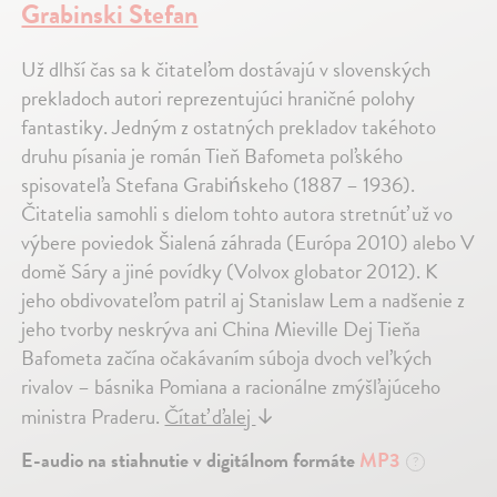
Grabinski Stefan
Už dlhší čas sa k čitateľom dostávajú v slovenských
prekladoch autori reprezentujúci hraničné polohy
fantastiky. Jedným z ostatných prekladov takéhoto
druhu písania je román Tieň Bafometa poľského
spisovateľa Stefana Grabińskeho (1887 – 1936).
Čitatelia samohli s dielom tohto autora stretnúť už vo
výbere poviedok Šialená záhrada (Európa 2010) alebo V
domě Sáry a jiné povídky (Volvox globator 2012). K
jeho obdivovateľom patril aj Stanislaw Lem a nadšenie z
jeho tvorby neskrýva ani China Mieville Dej Tieňa
Bafometa začína očakávaním súboja dvoch veľkých
rivalov – básnika Pomiana a racionálne zmýšľajúceho
ministra Praderu.
Čítať ďalej
↓
E-audio na stiahnutie v digitálnom formáte
MP3
?