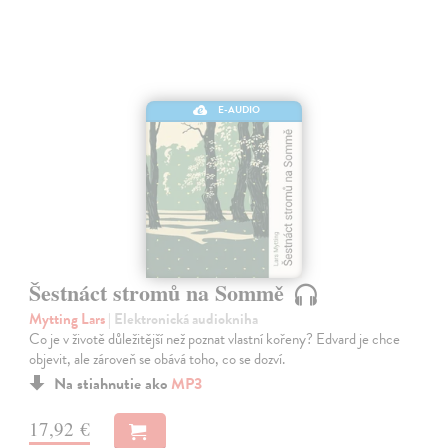
E-AUDIO
Šestnáct stromů na Sommě
Mytting Lars
| Elektronická audiokniha
Co je v životě důležitější než poznat vlastní kořeny? Edvard je chce
objevit, ale zároveň se obává toho, co se dozví.
Na stiahnutie ako
MP3
17,92 €