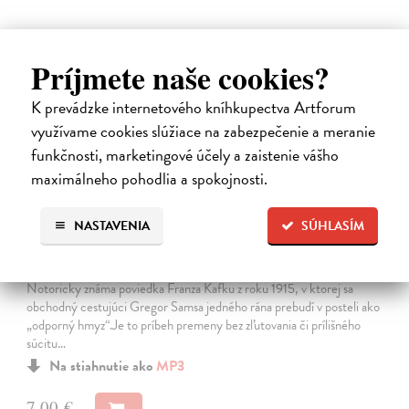
Príjmete naše cookies?
E-AUDIO
K prevádzke internetového kníhkupectva Artforum
využívame cookies slúžiace na zabezpečenie a meranie
funkčnosti, marketingové účely a zaistenie vášho
maximálneho pohodlia a spokojnosti.
NASTAVENIA
SÚHLASÍM
Premena
Franz Kafka
| Elektronická audiokniha
Notoricky známa poviedka Franza Kafku z roku 1915, v ktorej sa
obchodný cestujúci Gregor Samsa jedného rána prebudí v posteli ako
„odporný hmyz“.Je to príbeh premeny bez zľutovania či prílišného
súcitu…
Na stiahnutie ako
MP3
7,00 €