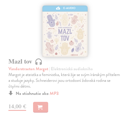
E-AUDIO
Mazl tov
Vanderstraeten Margot
| Elektronická audiokniha
Margot je ateistka a feministka, která žije se svým íránským přítelem
a studuje jazyky. Schneiderovi jsou ortodoxní židovská rodina se
čtyřmi dětmi.
Na stiahnutie ako
MP3
14,00 €