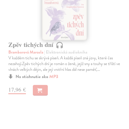
Zpěv tichých dní
Bramborová Marcela
| Elektronická audiokniha
V každém tichu se skrývá píseň. A každá píseň zná jizvy, které čas
nezahojí.Zpěv tichých dní je román o ženě, jejíž sny a touhy se tříští ve
vlnách velkých dějin, ale její vnitřní hlas dál nese paměť,…
Na stiahnutie ako
MP3
17,96 €