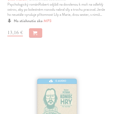
Psychologický románRobert odjíždí na dovolenou k moři na odlehlý
ostrov, aby po bolestném rozvodu nabral síly a trochu pracoval. Jenže
ho neustále vyrušuje přítomnost Lily a Marie, dvou sester, s nimiž…
Na stiahnutie ako
MP3
13,16 €
E-AUDIO