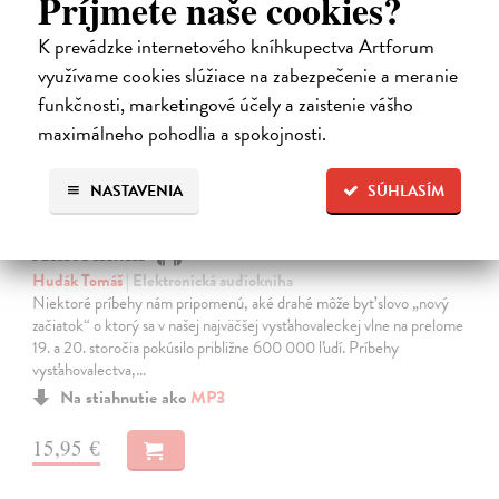
Príjmete naše cookies?
K prevádzke internetového kníhkupectva Artforum
E-AUDIO
využívame cookies slúžiace na zabezpečenie a meranie
funkčnosti, marketingové účely a zaistenie vášho
maximálneho pohodlia a spokojnosti.
NASTAVENIA
SÚHLASÍM
Amerikáni
Hudák Tomáš
| Elektronická audiokniha
Niektoré príbehy nám pripomenú, aké drahé môže byť slovo „nový
začiatok“ o ktorý sa v našej najväčšej vysťahovaleckej vlne na prelome
19. a 20. storočia pokúsilo približne 600 000 ľudí. Príbehy
vysťahovalectva,…
Na stiahnutie ako
MP3
15,95 €