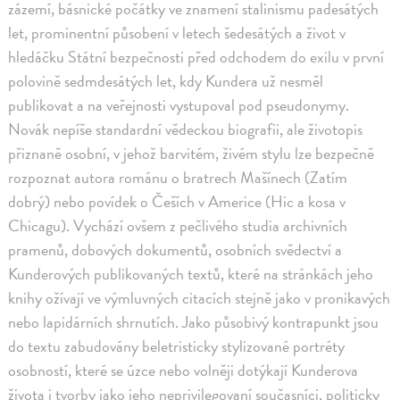
zázemí, básnické počátky ve znamení stalinismu padesátých
let, prominentní působení v letech šedesátých a život v
hledáčku Státní bezpečnosti před odchodem do exilu v první
polovině sedmdesátých let, kdy Kundera už nesměl
publikovat a na veřejnosti vystupoval pod pseudonymy.
Novák nepíše standardní vědeckou biografii, ale životopis
přiznaně osobní, v jehož barvitém, živém stylu lze bezpečně
rozpoznat autora románu o bratrech Mašínech (Zatím
dobrý) nebo povídek o Češích v Americe (Hic a kosa v
Chicagu). Vychází ovšem z pečlivého studia archivních
pramenů, dobových dokumentů, osobních svědectví a
Kunderových publikovaných textů, které na stránkách jeho
knihy ožívají ve výmluvných citacích stejně jako v pronikavých
nebo lapidárních shrnutích. Jako působivý kontrapunkt jsou
do textu zabudovány beletristicky stylizované portréty
osobností, které se úzce nebo volněji dotýkají Kunderova
života i tvorby jako jeho neprivilegovaní současníci, politicky