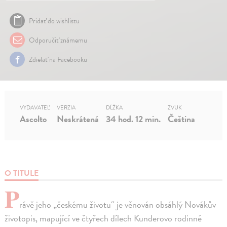
Pridať do wishlistu
Odporučiť známemu
Zdielať na Facebooku
VYDAVATEĽ
VERZIA
DĹŽKA
ZVUK
Ascolto
Neskrátená
34 hod. 12 min.
Čeština
O TITULE
P
rávě jeho „českému životu“ je věnován obsáhlý Novákův
životopis, mapující ve čtyřech dílech Kunderovo rodinné