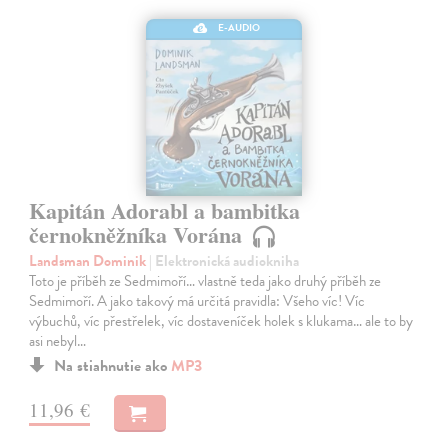
E-AUDIO
Kapitán Adorabl a bambitka
černokněžníka Vorána
Landsman Dominik
| Elektronická audiokniha
Toto je příběh ze Sedmimoří… vlastně teda jako druhý příběh ze
Sedmimoří. A jako takový má určitá pravidla: Všeho víc! Víc
výbuchů, víc přestřelek, víc dostaveníček holek s klukama… ale to by
asi nebyl…
Na stiahnutie ako
MP3
11,96 €