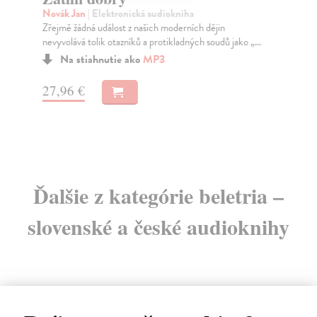
Novák Jan
| Elektronická audiokniha
Dr
Zřejmě žádná událost z našich moderních dějin
Roz
nevyvolává tolik otazníků a protikladných soudů jako „...
Kou
Na stiahnutie ako
MP3
27,96 €
3,
Ďalšie z kategórie beletria –
slovenské a české audioknihy