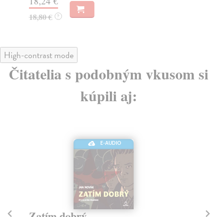
18,24 €
18
18,80 €
18
?
High-contrast mode
Čitatelia s podobným vkusom si
kúpili aj:
E-AUDIO
Zatím dobrý
K