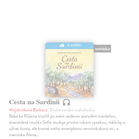
E-AUDIO
novinka
Cesta na Sardinii
Majchráková Barbora
| Elektronická audiokniha
Babička Růžena truchlí po svém nedávno zesnulém manželovi,
dvacetiletá vnučka Sofie studuje prvním rokem vysokou, měla by si
užívat života, ale kromě svého smartphonu nevnímá skoro nic, a
maminka Alena…