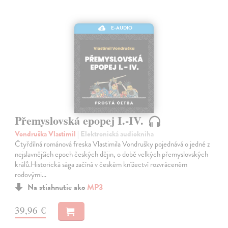
E-AUDIO
Přemyslovská epopej I.-IV.
Vondruška Vlastimil
| Elektronická audiokniha
Čtyřdílná románová freska Vlastimila Vondrušky pojednává o jedné z
nejslavnějších epoch českých dějin, o době velkých přemyslovských
králů.Historická sága začíná v českém knížectví rozvráceném
rodovými…
Na stiahnutie ako
MP3
39,96 €