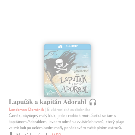
E-AUDIO
Lapuťák a kapitán Adorabl
Landsman Dominik
| Elektronická audiokniha
Čeněk, obyčejný malý kluk, jede s rodiči k moři. Setká se tam s
kapitánem Adorablem, lovcem odměn a zvláštních tvorů, který pluje
ve své lodi po celém Sedmimoří, pohádkovém světě plném ostrovů.
Na stiahnutie ako
MP3