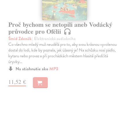
Proč bychom se netopili aneb Vodácký
průvodce pro Ofélii
Šmíd Zdeněk
| Elektronická audiokniha
Co všechno mladý muž neudělá pro to, aby svou krásnou vyvolenou
dostal do lodi, kde by poznala, jak úžasný je! Na schůzku nosí pádlo,
kytaru nebo provaz a při procházkách městem hlasitě předčítá
úryvky…
Na stiahnutie ako
MP3
11,52 €