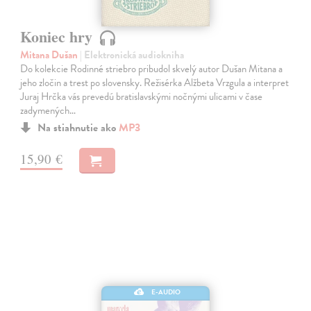
Koniec hry
Mitana Dušan
| Elektronická audiokniha
Do kolekcie Rodinné striebro pribudol skvelý autor Dušan Mitana a
jeho zločin a trest po slovensky. Režisérka Alžbeta Vrzgula a interpret
Juraj Hrčka vás prevedú bratislavskými nočnými ulicami v čase
zadymených…
Na stiahnutie ako
MP3
15,90 €
E-AUDIO