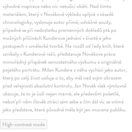
výhodné inspirace nebo nic netušící oběti. Nad tímto
materiálem, který v Novákově výkladu uplývá v zásadě
chronologicky, vyslovuje autor přímé, odvážné soudy,
případně se při nedostatku pramenných dokladů ptá po
možných příčinách Kunderova jednání v životě a jeho
postupech v umělecké tvorbě. Na rozdíl od řady knih, které
vznikaly v Kunderově režii, představuje Novákova práce
mimořádný příspěvek samostatného výzkumu a originálně
pojatého portrétu. Milan Kundera z něho vychází jako autor,
který po celý život usiluje o to, aby měl nad svým obrazem
před veřejností absolutní kontrolu. Jan Novák však výmluvně
ukazuje, že to je úsilí nejen marné, ale především pošetilé,
neboť při něm člověk ztrácí sám sebe a čím dál víc se vnímá
jako představa, která původně měla být jen vnucena publiku.
High-contrast mode