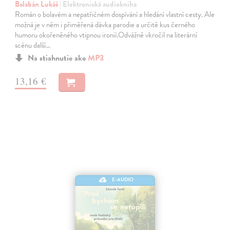
Balabán Lukáš
| Elektronická audiokniha
Román o bolavém a nepatřičném dospívání a hledání vlastní cesty. Ale
možná je v něm i přiměřená dávka parodie a určitě kus černého
humoru okořeněného vtipnou ironií.Odvážně vkročil na literární
scénu další…
Na stiahnutie ako
MP3
13,16 €
E-AUDIO