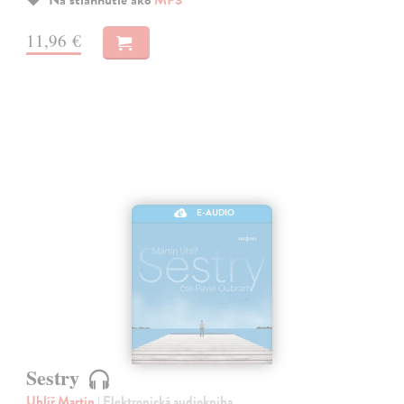
11,96 €
E-AUDIO
Sestry
Uhlíř Martin
| Elektronická audiokniha