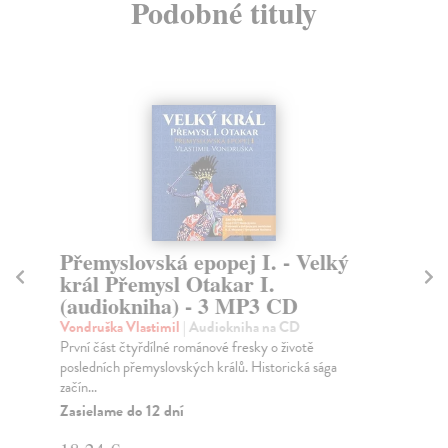
Podobné tituly
Přemyslovská epopej I. - Velký
Př
král Přemysl Otakar I.
ry
(audiokniha) - 3 MP3 CD
M
Vondruška Vlastimil
| Audiokniha na CD
Von
První část čtyřdílné románové fresky o životě
Tře
posledních přemyslovských králů. Historická sága
pos
začín...
Př..
Zasielame do 12 dní
Za