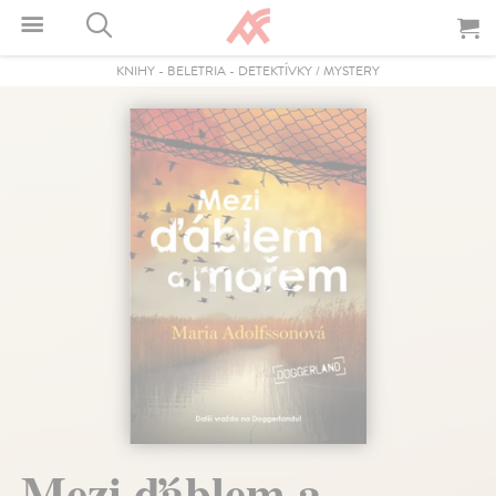
KNIHY
-
BELETRIA
-
DETEKTÍVKY / MYSTERY
Mezi ďáblem a