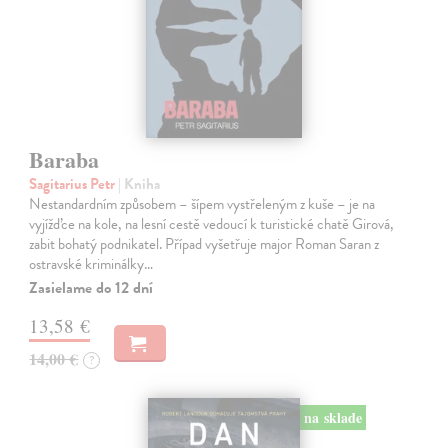
Baraba
Sagitarius Petr
| Kniha
Nestandardním způsobem – šípem vystřeleným z kuše – je na
vyjížďce na kole, na lesní cestě vedoucí k turistické chatě Girová,
zabit bohatý podnikatel. Případ vyšetřuje major Roman Saran z
ostravské kriminálky…
Zasielame do 12 dní
13,58 €
14,00 €
?
na sklade