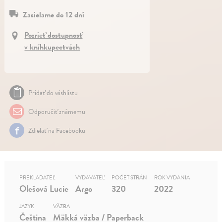
Zasielame do 12 dní
Pozrieť dostupnosť
v kníhkupectvách
Pridať do wishlistu
Odporučiť známemu
Zdielať na Facebooku
PREKLADATEĽ
VYDAVATEĽ
POČET STRÁN
ROK VYDANIA
Olešová Lucie
Argo
320
2022
JAZYK
VÄZBA
Čeština
Mäkká väzba / Paperback