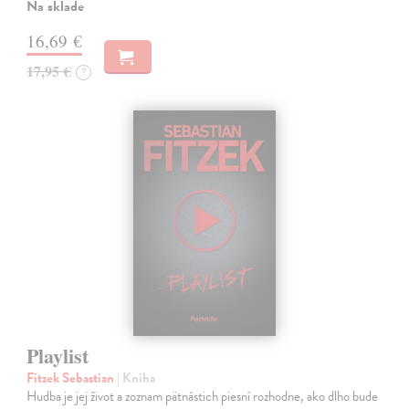
Na sklade
16,69 €
17,95 €
?
Playlist
Fitzek Sebastian
| Kniha
Hudba je jej život a zoznam pätnástich piesní rozhodne, ako dlho bude