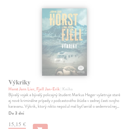
Výkriky
Horst Jorn Lier, Fjell Jan-Erik
| Kniha
Bývalý vojak a bývalý policajný študent Markus Heger vyšetruje staré
aj nové kriminálne prípady z podcastového štúdia v zadnej časti svojho
karavanu. Výkrik, ktorý nikto nepočul mal byť seriál o sedemročnej…
Do 3 dní
15,15 €