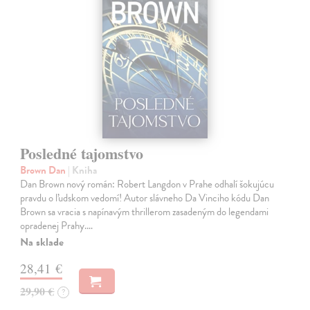
Posledné tajomstvo
Brown Dan
| Kniha
Dan Brown nový román: Robert Langdon v Prahe odhalí šokujúcu
pravdu o ľudskom vedomí! Autor slávneho Da Vinciho kódu Dan
Brown sa vracia s napínavým thrillerom zasadeným do legendami
opradenej Prahy.…
Na sklade
28,41 €
29,90 €
?