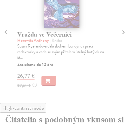
Vražda ve Večernici
Zt
Horowitz Anthony
| Kniha
Ma
Susan Ryelandová dala sbohem Londýnu i práci
Víc
redaktorky a vede se svým přítelem útulný hotýlek na
syn
id...
me.
Zasielame do 12 dní
Za
26,77 €
31
27,60 €
32
?
High-contrast mode
Čitatelia s podobným vkusom si