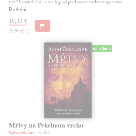
trvať. Pätnásťročná Feline Jogowá pred mesiacom bez stopy zmizla.
Do 4 dní
19,30 €
19,90 €
?
na sklade
Mŕtvy na Pekelnom vrchu
Červenák Juraj
| Kniha