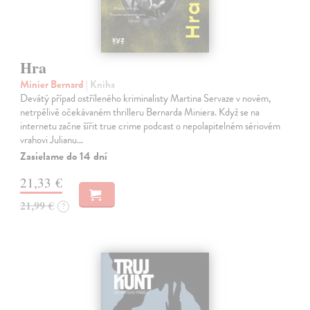
Hra
Minier Bernard
| Kniha
Devátý případ ostříleného kriminalisty Martina Servaze v novém,
netrpělivě očekávaném thrilleru Bernarda Miniera. Když se na
internetu začne šířit true crime podcast o nepolapitelném sériovém
vrahovi Julianu…
Zasielame do 14 dní
21,33 €
21,99 €
?