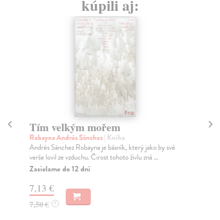
kúpili aj:
Tím velkým mořem
D
Robayna Andrés Sánchez
| Kniha
Gr
Andrés Sánchez Robayna je básník, který jako by své
Čty
verše lovil ze vzduchu. Čirost tohoto živlu zná ...
při
Zasielame do 12 dní
Do
7,13 €
7,
7,50 €
7,
?