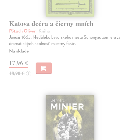
Katova dcéra a čierny mních
Pötzsch Oliver
| Kniha
Január 1663. Neďaleko bavorského mesta Schongau zomiera za
dramatických okolností miestny farár.
Na sklade
17,96 €
18,90 €
?