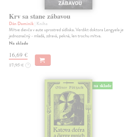
Krv sa stane zábavou
Dán Dominik
| Kniha
Mŕtve dievča v aute uprostred sídliska. Verdikt doktora Lengyela je
jednoznačný - mladá, zdravá, pekná, len trochu mŕtva.
Na sklade
16,69 €
17,95 €
?
na sklade