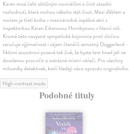
Karen musí čelit obtížným novinářům a činit zásadní
rozhodnutí, která mohou někoho stát život. Mezi ďáblem a
mořem je třetí kniha v mezinárodně úspěšné sérii s
inspektorkou Karen Eikenovou Hornbyovou v hlavní roli.
Kromě této navýsost sympatické bojovnice proti zločinu
zaručuje výjimečnost i zájem čtenářů samotný Doggerland -
fiktivní souostroví posané tak živě, že byste tam hned jeli na
dovolenou procvičit si svérázné místní nářečí. Pro všechny
milovníky detektivek, kteří hledají něco opravdu originálního.
High-contrast mode
Podobné tituly