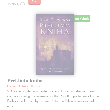
15,95 €
?
na sklade
Prekliata kniha
Červenák Juraj
| Kniha
V Košiciach, sídelnom meste Horného Uhorska, záhadne zmizol
cisársky astrológ Hieronymus Scotta. Rudolf II. preto poveril Steina,
Barbariča a Jaroša, aby putovali do tých odľahlých končín a našli
nielen…