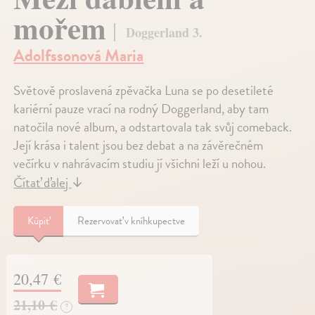
mořem
Doggerland 3.
Adolfssonová Maria
Světově proslavená zpěvačka Luna se po desetileté
kariérní pauze vrací na rodný Doggerland, aby tam
natočila nové album, a odstartovala tak svůj comeback.
Její krása i talent jsou bez debat a na závěrečném
večírku v nahrávacím studiu jí všichni leží u nohou.
Čítať ďalej
↓
Kúpiť
Rezervovať v kníhkupectve
20,47 €
21,10 €
?