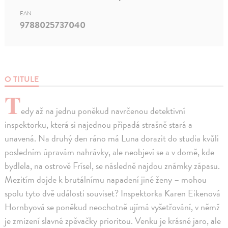
EAN
9788025737040
O TITULE
T
edy až na jednu poněkud navrčenou detektivní
inspektorku, která si najednou připadá strašně stará a
unavená. Na druhý den ráno má Luna dorazit do studia kvůli
posledním úpravám nahrávky, ale neobjeví se a v domě, kde
bydlela, na ostrově Frísel, se následně najdou známky zápasu.
Mezitím dojde k brutálnímu napadení jiné ženy – mohou
spolu tyto dvě události souviset? Inspektorka Karen Eikenová
Hornbyová se poněkud neochotně ujímá vyšetřování, v němž
je zmizení slavné zpěvačky prioritou. Venku je krásné jaro, ale