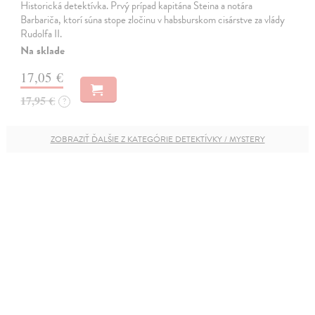
Historická detektívka. Prvý prípad kapitána Steina a notára
Barbariča, ktorí súna stope zločinu v habsburskom cisárstve za vlády
Rudolfa II.
Na sklade
17,05 €
17,95 €
?
ZOBRAZIŤ ĎALŠIE Z KATEGÓRIE DETEKTÍVKY / MYSTERY