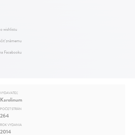
o wishlistu
čiť známemu
 na Facebooku
VYDAVATEĽ
Karolinum
POČET STRÁN
264
ROK VYDANIA
2014