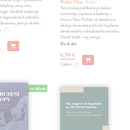
Pichler Tibor
| Kniha
 Nobelovy ceny míru
Táto knižná publikácia je dielom
inger detailně analyzuje
kontinuity myslenia a bádania, s
sti legendárních státníků:
ktorou Tibor Pichler už desaťročia
denauera, jenž po druhé…
sleduje slovenské politické myslenie
e
?
devätnásteho a dvadsiateho storočia.
Deväť štúdií v nej venuje…
€
Do 6 dní
?
6,79 €
7,00 €
?
na sklade