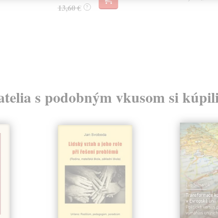
13,60 €
?
atelia s podobným vkusom si kúpili