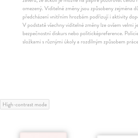
omezený. Viditelné změny jsou způsobeny zejména důr
předcházení vnitřním hrozbám podřizují i aktivity dop
V podstatě všechny viditelné změny lze ovšem velmi j
bezpečnostní diskurs nebo politicképreference. Polici
složkami s různými úkoly a rozdílným způsobem práce
High-contrast mode