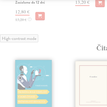
13,20 €
Zasielame do 12 dní
12,80 €
13,20 €
?
High-contrast mode
Čit
klade