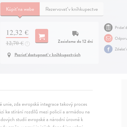
Kúpiť
na webe
Rezervovať v kníhkupectve
Pridať d
12,32 €
Odporu
Zasielame do 12 dní
12,70 €
?
Zdielať
Pozrieť dostupnosť v kníhkupectvách
é unie, zda evropská integrace takový proces
í ke stírání rozdílů mezi policií a armádou na
adových studií evropské a národní úrovně k
adu změn, v praxi je jejich dopad jen velmi