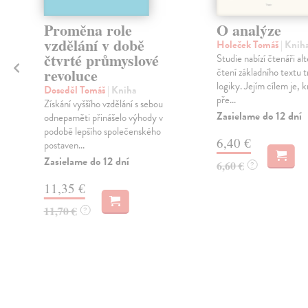
Proměna role
O analýze
vzdělání v době
Holeček Tomáš
| Knih
čtvrté průmyslové
Studie nabízí čtenáři alt
revoluce
čtení základního textu t
logiky. Jejím cílem je,
Doseděl Tomáš
| Kniha
pře...
Získání vyššího vzdělání s sebou
Zasielame do 12 dní
odnepaměti přinášelo výhody v
podobě lepšího společenského
6,40 €
postaven...
Zasielame do 12 dní
6,60 €
?
11,35 €
11,70 €
?