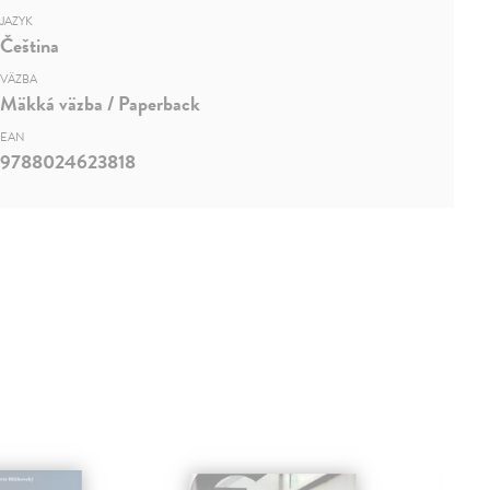
JAZYK
Čeština
VÄZBA
Mäkká väzba / Paperback
EAN
9788024623818