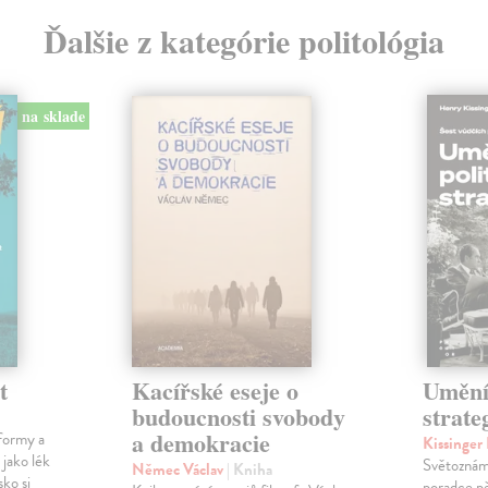
Ďalšie z kategórie politológia
na sklade
t
Kacířské eseje o
Umění 
budoucnosti svobody
strate
a demokracie
formy a
Kissinge
 jako lék
Světoznámý
Němec Václav
| Kniha
sko si
poradce p