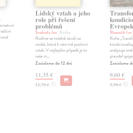
Lidský vztah a jeho
Transfo
role při řešení
kondicio
a
problémů
Evropsk
ernativní
radiční
Svoboda Jan
| Kniha
Šlosarčík Ivo
 kromě
Rodíme se totálně závislí na
Kniha „Trans
osobě, která k nám má pozitivní
kondicionality
vztah. V nejlepším případě je to
analyzuje změ
naše m...
pravidel spoje
Zasielame do 12 dní
Zasielame d
11,35 €
9,60 €
11,70 €
9,90 €
?
?