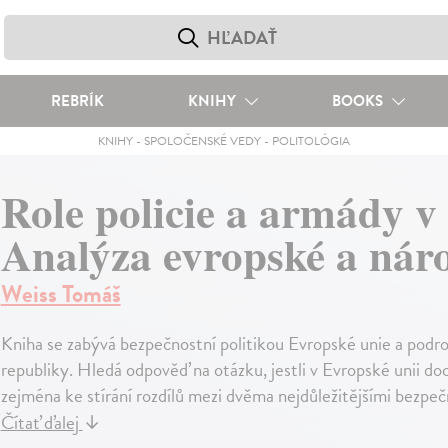
REBRÍK
KNIHY
BOOKS
KNIHY
-
SPOLOČENSKÉ VEDY
-
POLITOLÓGIA
Role policie a armády v
Analýza evropské a náro
Weiss Tomáš
Kniha se zabývá bezpečnostní politikou Evropské unie a podro
republiky. Hledá odpověď na otázku, jestli v Evropské unii doch
zejména ke stírání rozdílů mezi dvěma nejdůležitějšími bezpeč
Čítať ďalej
↓