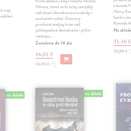
Kniha sestává z esejů filosofa Václava
a laureát
Němce, které se kriticky zamýšlejí
ti mají
Henry Kiss
nad situací demokracie a svobody v
vzdělání.
kariéru še
současném světě. Autorovy
Konrada A
pronikavé analýzy krize naší
Na sklad
polistopadové demokracie i příčin
vzestupu…
31,16 
Zasielame do 14 dní
32,80 €
16,01 €
16,50 €
?
na sklade
na sklade