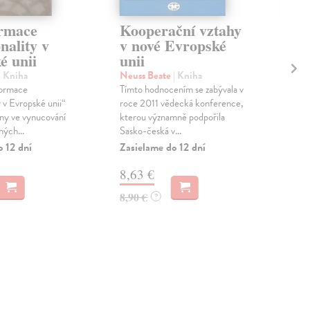
rmace
Kooperační vztahy
Ná
nality v
v nové Evropské
pa
é unii
unii
ko
zá
| Kniha
Neuss Beate
| Kniha
ko
formace
Tímto hodnocením se zabývala v
an
 v Evropské unii“
roce 2011 vědecká konference,
ny ve vynucování
kterou významně podpořila
Kar
ných...
Sasko-česká v...
Knih
o 12 dní
Zasielame do 12 dní
mez
sou
8,63 €
náro
Zas
8,90 €
?
12
13,