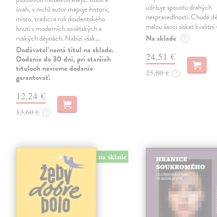
udržuje spoustu drahých
úvah, v nichž autor mapuje historii,
nespravedlností. Chudé dě
místo, tradici a roli disidentského
malou šanci získat kvalitní 
hnutí v moderních sovětských a
Na sklade
ruských dějinách. Nabízí však…
?
Dodávateľ nemá titul na sklade.
24,51 €
Dodanie do 30 dní, pri starších
tituloch nevieme dodanie
25,80 €
?
garantovať.
12,24 €
13,60 €
?
na sklade