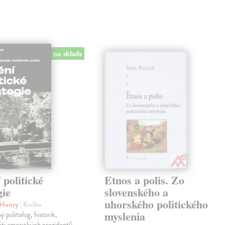
na sklade
politické
Etnos a polis. Zo
gie
slovenského a
uhorského politického
r Henry
| Kniha
myslenia
 politolog, historik,
ěti amerických prezidentů