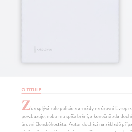
O TITULE
Z
da splývá role policie a armády na úrovni Evropsk
povzbuzuje, nebo mu spíše brání, a konečně zda docház
úrovni členskéhostátu. Autor dochází na základě příp
závěru, že ačkoli je možné na papíře pozorovat celou ř