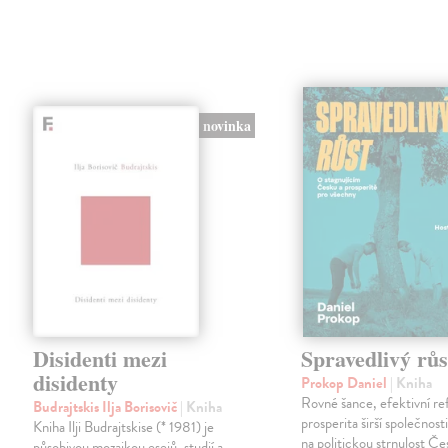
novinka
Disidenti mezi
Spravedlivý růs
disidenty
Prokop Daniel
| Kniha
Rovné šance, efektivní re
Budrajtskis Ilja Borisovič
| Kniha
prosperita širší společnosti
Kniha Ilji Budrajtskise (* 1981) je
na politickou strnulost Če
působivou mozaikou esejů, studií a