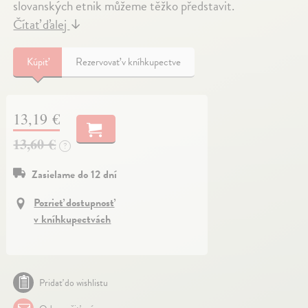
slovanských etnik můžeme těžko představit.
Čítať ďalej
↓
Kúpiť
Rezervovať v kníhkupectve
13,19 €
13,60 €
?
Zasielame do 12 dní
Pozrieť dostupnosť
v kníhkupectvách
Pridať do wishlistu