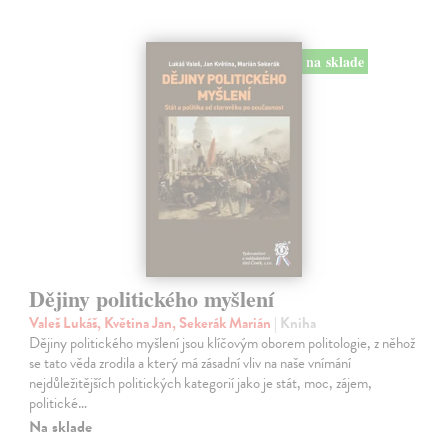
na sklade
Dějiny politického myšlení
Valeš Lukáš, Květina Jan, Sekerák Marián
| Kniha
Dějiny politického myšlení jsou klíčovým oborem politologie, z něhož
se tato věda zrodila a který má zásadní vliv na naše vnímání
nejdůležitějších politických kategorií jako je stát, moc, zájem,
politické…
Na sklade