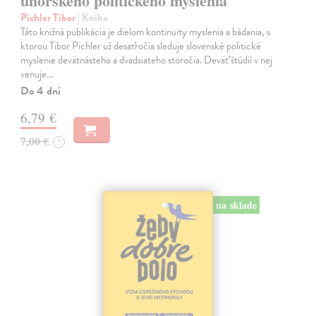
uhorského politického myslenia
Pichler Tibor
| Kniha
Táto knižná publikácia je dielom kontinuity myslenia a bádania, s
ktorou Tibor Pichler už desaťročia sleduje slovenské politické
myslenie devätnásteho a dvadsiateho storočia. Deväť štúdií v nej
venuje…
Do 4 dní
6,79 €
7,00 €
?
na sklade