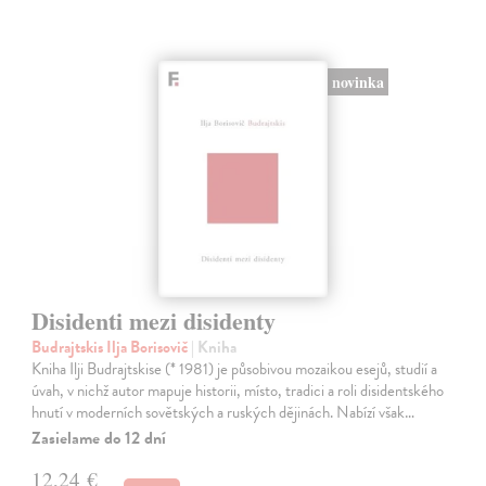
novinka
Disidenti mezi disidenty
Budrajtskis Ilja Borisovič
| Kniha
Kniha Ilji Budrajtskise (* 1981) je působivou mozaikou esejů, studií a
úvah, v nichž autor mapuje historii, místo, tradici a roli disidentského
hnutí v moderních sovětských a ruských dějinách. Nabízí však…
Zasielame do 12 dní
12,24 €