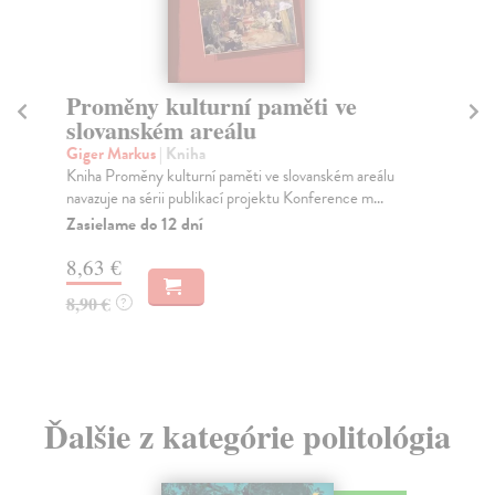
Střední, jižní a východní Evropa
M
a rok 1918:
Do
Díl
Giger Markus
| Kniha
pos
Kniha Střední, jižní a východní Evropa a rok 1918:
společenské a mezinárodní souvislosti navazuje na...
Za
Zasielame do 12 dní
16
8,15 €
16
8,40 €
?
Ďalšie z kategórie politológia