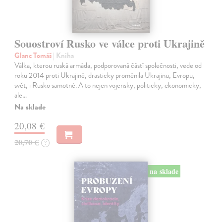
Souostroví Rusko ve válce proti Ukrajině
Glanc Tomáš
| Kniha
Válka, kterou ruská armáda, podporovaná částí společnosti, vede od
roku 2014 proti Ukrajině, drasticky proměnila Ukrajinu, Evropu,
svět, i Rusko samotné. A to nejen vojensky, politicky, ekonomicky,
ale…
Na sklade
20,08 €
20,70 €
?
na sklade