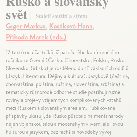
Rusko a slovanský
svět
Staletí soužití a střetů
Giger Markus
,
Kosáková Hana
,
Příhoda Marek (eds.)
17 textů od účastníků již patnáctého konferenčního
ročníku ze 6 zemí (Česko, Chorvatsko, Polsko, Rusko,
Slovensko, Srbsko) je rozděleno do tří základních oddílů
(Jazyk, Literatura, Dějiny a kultura). Jazykově (čeština,
chorvatština, polština, ruština, slovenština, srbština) a
tematicky různorodé odborné studie postihují různé
roviny a projevy vzájemných komplikovaných vztahů
mezi Ruskem a slovanským areálem. Publikované
příspěvky ukazují, že Rusko působilo na menší národy
nejen vojenskou silou a mocenským vlivem, ale i svou
kulturou a jazykem, bez nichž si novodobý vývoj