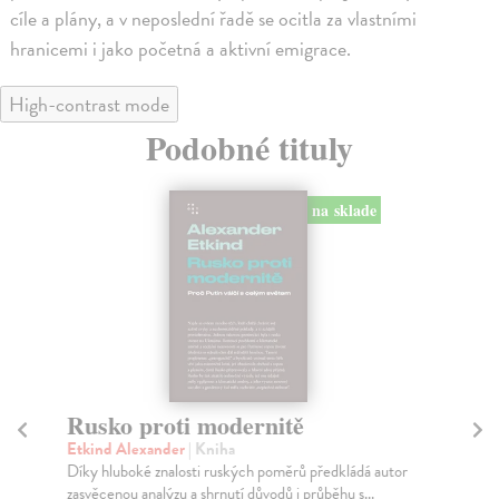
cíle a plány, a v neposlední řadě se ocitla za vlastními
hranicemi i jako početná a aktivní emigrace.
High-contrast mode
Podobné tituly
na sklade
Rusko proti modernitě
R
Etkind Alexander
| Kniha
Le
Díky hluboké znalosti ruských poměrů předkládá autor
Kni
zasvěcenou analýzu a shrnutí důvodů i průběhu s...
isl