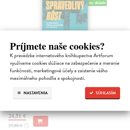
na sklade
Príjmete naše cookies?
K prevádzke internetového kníhkupectva Artforum
využívame cookies slúžiace na zabezpečenie a meranie
funkčnosti, marketingové účely a zaistenie vášho
Spravedlivý růst
maximálneho pohodlia a spokojnosti.
Prokop Daniel
| Kniha
Rovné šance, efektivní reformy a prosperita širší společnosti jako lék
na politickou strnulost Česko si udržuje spoustu drahých
NASTAVENIA
SÚHLASÍM
nespravedlností. Chudé děti mají malou šanci získat kvalitní vzdělání.
Na sklade
24,51 €
25,80 €
?