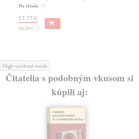
Na sklade
Na
?
17,77 €
14
18,70 €
15
?
High-contrast mode
Čitatelia s podobným vkusom si
kúpili aj: