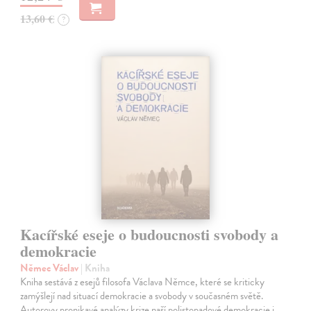
13,60 €
?
Kacířské eseje o budoucnosti svobody a
demokracie
Němec Václav
| Kniha
Kniha sestává z esejů filosofa Václava Němce, které se kriticky
zamýšlejí nad situací demokracie a svobody v současném světě.
Autorovy pronikavé analýzy krize naší polistopadové demokracie i