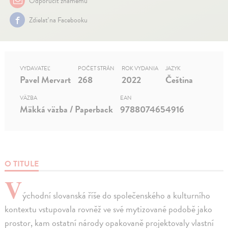
Odporučiť známemu
Zdielať na Facebooku
VYDAVATEĽ
POČET STRÁN
ROK VYDANIA
JAZYK
Pavel Mervart
268
2022
Čeština
VÄZBA
EAN
Mäkká väzba / Paperback
9788074654916
O TITULE
V
ýchodní slovanská říše do společenského a kulturního
kontextu vstupovala rovněž ve své mytizované podobě jako
prostor, kam ostatní národy opakovaně projektovaly vlastní