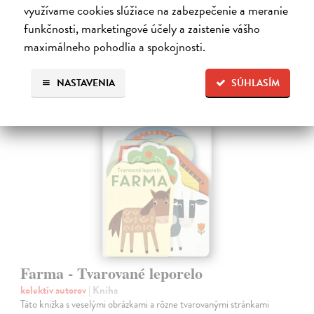
Do 5 dní
využívame cookies slúžiace na zabezpečenie a meranie
funkčnosti, marketingové účely a zaistenie vášho
7,66 €
maximálneho pohodlia a spokojnosti.
7,90 €
?
NASTAVENIA
SÚHLASÍM
Farma - Tvarované leporelo
kolektív autorov
| Kniha
Táto knižka s veselými obrázkami a rôzne tvarovanými stránkami