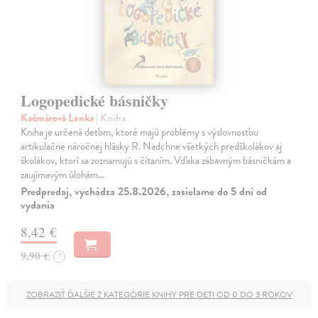
Logopedické básničky
Kačmárová Lenka
| Kniha
Kniha je určená deťom, ktoré majú problémy s výslovnosťou
artikulačne náročnej hlásky R. Nadchne všetkých predškolákov aj
školákov, ktorí sa zoznamujú s čítaním. Vďaka zábavným básničkám a
zaujímavým úlohám…
Predpredaj, vychádza 25.8.2026, zasielame do 5 dní od
vydania
8,42 €
9,90 €
?
ZOBRAZIŤ ĎALŠIE Z KATEGÓRIE KNIHY PRE DETI OD 0 DO 3 ROKOV