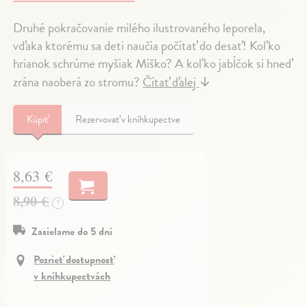
Druhé pokračovanie milého ilustrovaného leporela,
vďaka ktorému sa deti naučia počítať do desať! Koľko
hrianok schrúme myšiak Miško? A koľko jabĺčok si hneď
zrána naoberá zo stromu?
Čítať ďalej
↓
Kúpiť
Rezervovať v kníhkupectve
8,63 €
8,90 €
?
Zasielame do 5 dní
Pozrieť dostupnosť
v kníhkupectvách