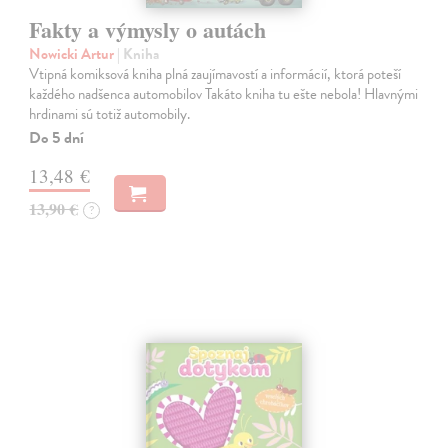
Fakty a výmysly o autách
Nowicki Artur
| Kniha
Vtipná komiksová kniha plná zaujímavostí a informácií, ktorá poteší
každého nadšenca automobilov Takáto kniha tu ešte nebola! Hlavnými
hrdinami sú totiž automobily.
Do 5 dní
13,48 €
13,90 €
?