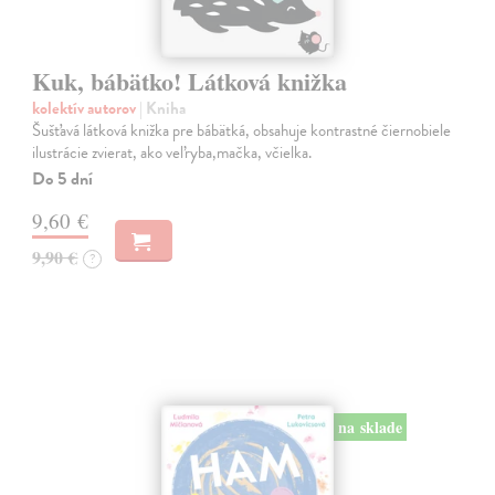
Kuk, bábätko! Látková knižka
kolektív autorov
| Kniha
Šušťavá látková knižka pre bábätká, obsahuje kontrastné čiernobiele
ilustrácie zvierat, ako veľryba,mačka, včielka.
Do 5 dní
9,60 €
9,90 €
?
na sklade