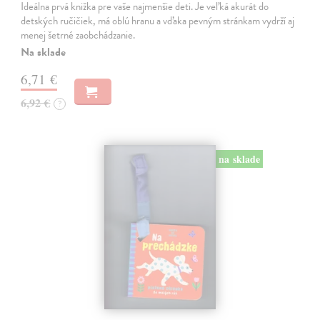
Ideálna prvá knižka pre vaše najmenšie deti. Je veľká akurát do
detských ručičiek, má oblú hranu a vďaka pevným stránkam vydrží aj
menej šetrné zaobchádzanie.
Na sklade
6,71 €
6,92 €
?
na sklade