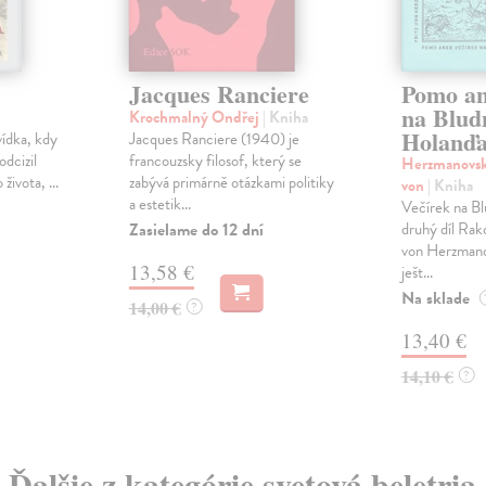
Jacques Ranciere
Pomo an
na Blu
Krochmalný Ondřej
| Kniha
Holanď
vídka, kdy
Jacques Ranciere (1940) je
odcizil
francouzsky filosof, který se
Herzmanovsk
života, ...
zabývá primárně otázkami politiky
von
| Kniha
a estetik...
Večírek na B
Zasielame do 12 dní
druhý díl Rako
von Herzmano
13,58 €
ješt...
Na sklade
14,00 €
?
13,40 €
14,10 €
?
Ďalšie z kategórie svetová beletria