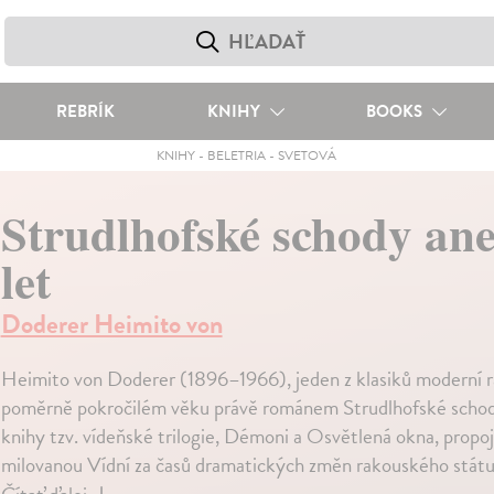
REBRÍK
KNIHY
BOOKS
KNIHY
-
BELETRIA
-
SVETOVÁ
Strudlhofské schody an
let
Doderer Heimito von
Heimito von Doderer (1896–1966), jeden z klasiků moderní ra
poměrně pokročilém věku právě románem Strudlhofské schody, 
knihy tzv. vídeňské trilogie, Démoni a Osvětlená okna, prop
milovanou Vídní za časů dramatických změn rakouského státu a 