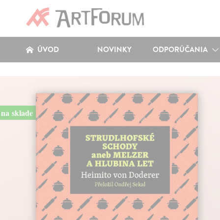
ÚVOD
NOVINKY
ODPORÚČANIA
na sklade