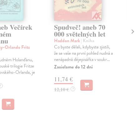
eb Večírek
Spudveč! aneb 70
De
dném
000 světelných let
Bar
anu
Matk
Haddon Mark
| Kniha
filo
Co byste dělali, kdybyste zjistili,
y-Orlando Fritz
nejd
že se vaše na první pohled nudná a
její..
nenápadná dějepisářka v soukr...
ludném Holanďanu,
uské trilogie Fritze
Na 
Zasielame do 12 dní
vského-Orlanda, je
15
11,74 €
?
16,
12,10 €
?