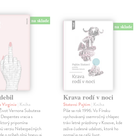
na sklade
na sklade
debil
Krava rodí v noci
 Virginie
| Kniha
Statovci Pajtim
| Kniha
i Život Vernona Subutexa
Píše sa rok 1996. Vo Fínsku
e Despentes vracia s
vychovávaný osemročný chlapec
ktorý pripomína
trávi letné prázdniny v Kosove, kde
snú verziu Nebezpečných
zažíva čudesné udalosti, ktoré ho
Ide o príbeh plný hnevu aj
poznačia na celý život.