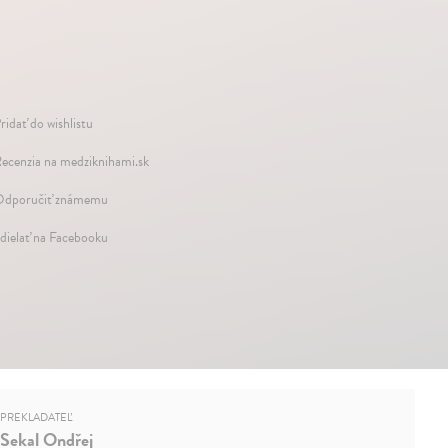
ridať do wishlistu
ecenzia na medziknihami.sk
dporučiť známemu
dielať na Facebooku
PREKLADATEĽ
Sekal Ondřej