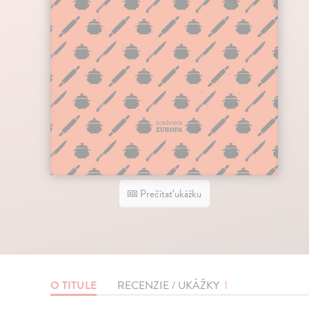
Prečítať ukážku
O TITULE
RECENZIE / UKÁŽKY
1