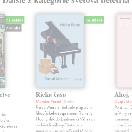
na sklade
na sklade
novinka
ctve
Rieka času
Ahoj, 
Mercier Pascal
| Kniha
Despentes
Pascal Mercier bol vždy majstrom
Po trilógi
filozofického rozprávania. Romány
sa Virgini
žila
Nočný vlak do Lisabonu či Váha slov
románom, 
do dňa,
podnietili milióny čitateľov k
ultrasúča
 ktorého sa
zamysleniu sa nad veľkými témami,
známostí. 