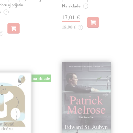
oru aj prijatia.
Na sklade
?
e
?
17,01 €
€
18,90 €
?
?
na sklade