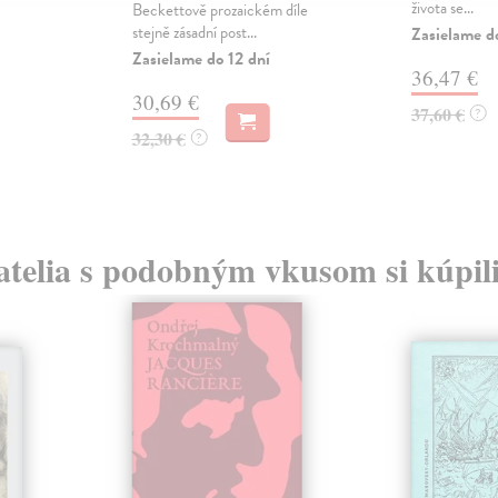
života se...
Beckettově prozaickém díle
stejně zásadní post...
Zasielame d
Zasielame do 12 dní
36,47 €
30,69 €
37,60 €
?
32,30 €
?
atelia s podobným vkusom si kúpili