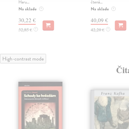
Haru...
čtená...
Na sklade
Na sklade
?
?
30,22 €
40,09 €
32,85 €
42,20 €
?
?
High-contrast mode
Čit