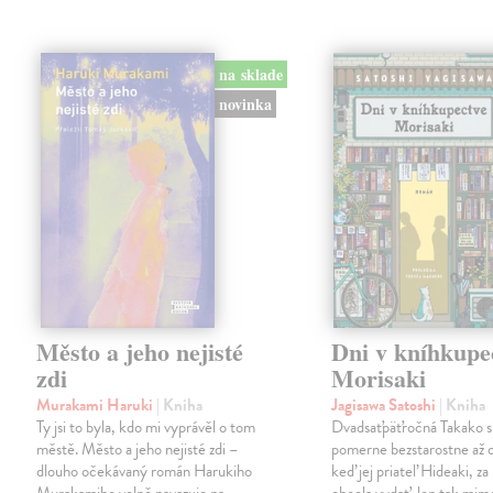
na sklade
novinka
Město a jeho nejisté
Dni v kníhkupe
zdi
Morisaki
Murakami Haruki
| Kniha
Jagisawa Satoshi
| Kniha
Ty jsi to byla, kdo mi vyprávěl o tom
Dvadsaťpäťročná Takako si 
městě. Město a jeho nejisté zdi –
pomerne bezstarostne až 
dlouho očekávaný román Harukiho
keď jej priateľ Hideaki, za