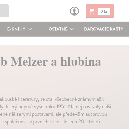
0 ks
E-KNIHY
OSTATNÉ
DAROVACIE KARTY
eb Melzer a hlubina
kouské literatury, se stal všeobecně známým až v
který poprvé vyšel roku 1951. Na něj navázaly další
ojené některými postavami, ale především autorovou
společnosti v prvních třiceti letech 20. století.