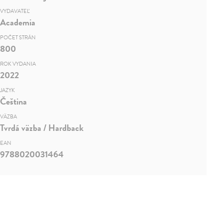
VYDAVATEĽ
Academia
POČET STRÁN
800
ROK VYDANIA
2022
JAZYK
Čeština
VÄZBA
Tvrdá väzba / Hardback
EAN
9788020031464