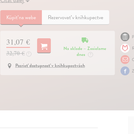
Čítať ďalej
↓
Kúpiť
na webe
Rezervovať v kníhkupectve
P
31,07 €
Na sklade – Zasielame
R
32,70 €
dnes
?
?
O
Pozrieť dostupnosť v kníhkupectvách
Z