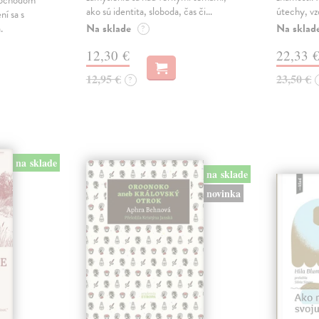
imochodom
ako sú identita, sloboda, čas či…
útechy, vzd
ní sa s
Na sklade
Na sklad
.
?
12,30 €
22,33 
12,95 €
23,50 €
?
na sklade
na sklade
novinka