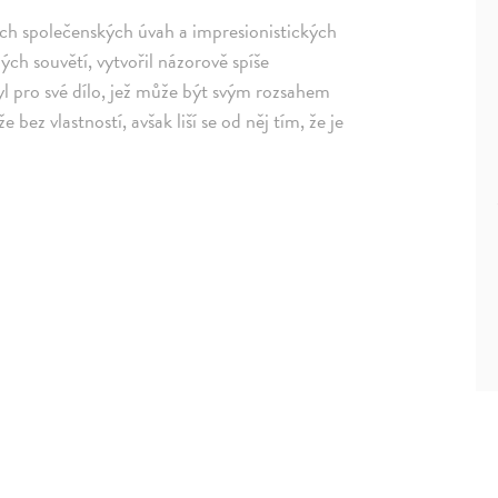
ých společenských úvah a impresionistických
ch souvětí, vytvořil názorově spíše
yl pro své dílo, jež může být svým rozsahem
z vlastností, avšak liší se od něj tím, že je