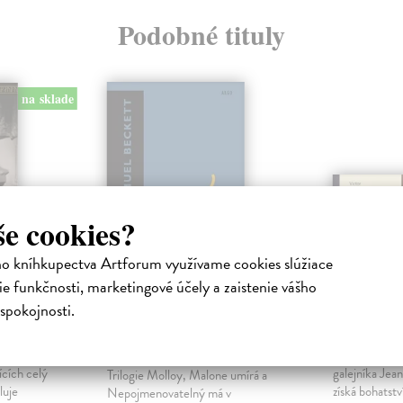
Podobné tituly
na sklade
še cookies?
ho kníhkupectva Artforum využívame cookies slúžiace
e funkčnosti, marketingové účely a zaistenie vášho
R.
Molloy, Malone
Bídníci I
spokojnosti.
umírá,
Komple
Nepojmenovatelný
Hugo Victor
kienových
Bídníci I Pří
Beckett Samuel
| Kniha
ících celý
galejníka Jean
Trilogie Molloy, Malone umírá a
luje
získá bohatstv
Nepojmenovatelný má v