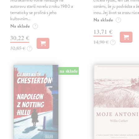
Murakamiho volně navazuje na
chcela vydať, len tak m
autorovu starší novelu z roku 1980 a
oznámi, že ju podvádza a že
tematicky se prolíná s jeho
inou. Jej život sa zrazu rúca
kultovním…
Na sklade
?
Na sklade
?
13,71 €
30,22 €
14,90 €
?
32,85 €
?
na sklade