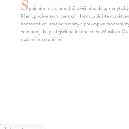
S
pojením místy úmyslně triviálního děje, analytick
líčení, podávaných „barokní“ formou složitě rozvětvený
konzervativní umělec osobitý a překvapivě moderní st
vnímáno jako protějšek nedokončeného Musilova Muže be
ucelené a zakončené.
High-contrast mode