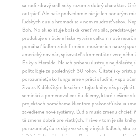
sa rodí zdravý sedliacky rozum a dobrý charakter. Gréc
odtrpieť. Ale naše podvedomie nie je len ponurým mie
ľudských duší a hromadí sa v ňom múdrosť vekov. N
Boh. No ak existuje božská kreatívna sila, predstavu
produkuje emócie a láska vytvára celkom nové neurón
pomáhať ľuďom a ich firmám, musíme ich naozaj spo
americký novinár, spisovateľ a komentátor verejného ž
Eriky a Heralda. Na ich príbehu ilustruje najdôležitejš
politológie za posledných 30 rokov. Čitateľsky prí
porozumieť, ako fungujeme v práci s ľuďmi, v spolo
živote. K dôležitým lekciám z tejto knihy nás prvýkrá
seminári a pomenoval cez ňu dilemy, ktoré riešime v 
projektoch pomáhame klientom prekonať úskalia zmen
zavedieme nové systémy. Ľudia musia zmenu chcieť. M
tá zmena dobrá pre všetkých. Práve v tom je sila kni
porozumieť, čo sa deje vo vás aj v iných ľuďoch, ako 