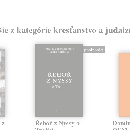
šie z kategórie kresťanstvo a judai
predpredaj
 z
Řehoř z Nyssy o
Domin
Trojici
OFM (