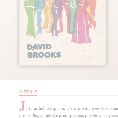
O TITULE
J
e to príbeh o úspechu, v ktorom ide o vnútorné n
predsudky, genetické predispozície, povahové črty a 