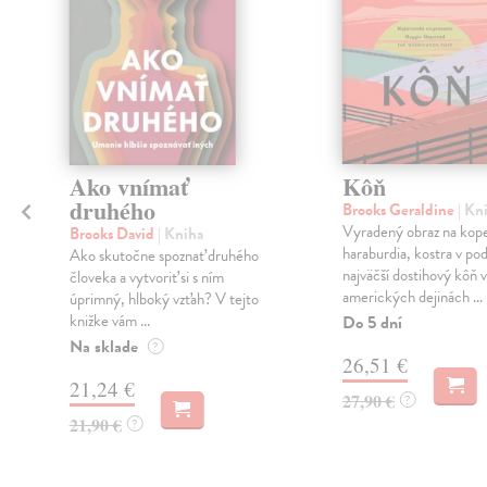
Ako vnímať
Kôň
l
druhého
Brooks Geraldine
| Kn
Vyradený obraz na kop
Brooks David
| Kniha
haraburdia, kostra v pod
Ako skutočne spoznať druhého
najväčší dostihový kôň v
človeka a vytvoriť si s ním
amerických dejinách ...
úprimný, hlboký vzťah? V tejto
knižke vám ...
Do 5 dní
Na sklade
?
26,51 €
21,24 €
27,90 €
?
21,90 €
?