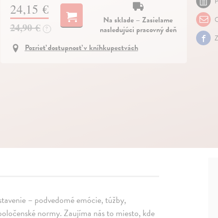
P
24,15 €
Na sklade – Zasielame
O
24,90 €
nasledujúci pracovný deň
?
Z
Pozrieť dostupnosť v kníhkupectvách
astavenie – podvedomé emócie, túžby,
spoločenské normy. Zaujíma nás to miesto, kde