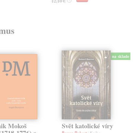
12,10 €
?
zmus
na sklade
ik Mokoš
Svět katolické víry
1718-1776) a