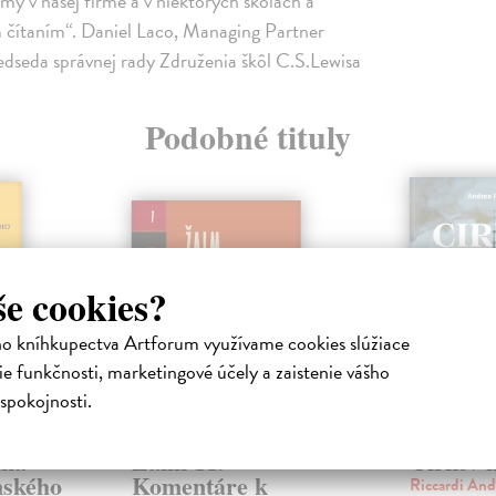
ímy v našej firme a v niektorých školách a
 čítaním“. Daniel Laco, Managing Partner
redseda správnej rady Združenia škôl C.S.Lewisa
Podobné tituly
še cookies?
ho kníhkupectva Artforum využívame cookies slúžiace
e funkčnosti, marketingové účely a zaistenie vášho
spokojnosti.
uma
Žalm 119 -
Cirkev 
nského
Komentáre k
Riccardi An