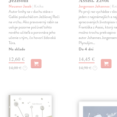
Neusner Jacob
| Kniha
Jorgensen Johannes
| Kn
Autor knihy sa v duchu stáva v
Po prvý raz vychádza v sl
Galilei poslucháčom Ježišovej Reči
jeden z najznámejších a naj
na vrchu. Ako pravoverný rabín sa
spracovaných životopisov 
usiluje pozorne počúvať tohto
Františka z Assisi, ktorý n
nového učiteľa a porovnáva jeho
možno trochu prekvapivo
učenie s tým, čo hovorí židovská
autor Johannes Jorgensen
Tóra.
Plynulým…
Na sklade
Do 4 dní
12,60 €
14,45 €
14,00 €
14,90 €
?
?