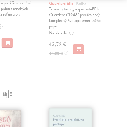
cia pre Cirkev veľmi
Prog
Guerriero Elio
| Kniha
o jednu z mnohých
lite
Taliansky teológ a spisovateľ Elio
kresťanstvo v
výni
Guerriero (*1948) ponúka prvý
a...
komplexný životopis emeritného
pápe...
Do 
?
Na sklade
?
29
42,78 €
29,
46,00 €
?
 aj: