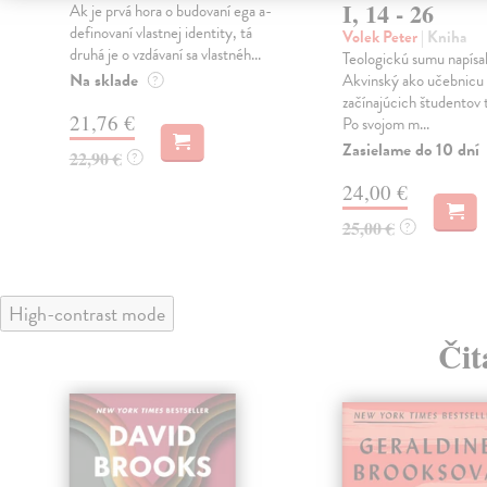
I, 14 - 26
Ak je prvá hora o ­budovaní ega a­
definovaní vlastnej identity, tá
Volek Peter
| Kniha
druhá je o ­vzdávaní sa vlastnéh...
Teologickú sumu napísa
Na sklade
Akvinský ako učebnicu
?
začínajúcich študentov 
21,76 €
Po svojom m...
Zasielame do 10 dní
22,90 €
?
24,00 €
25,00 €
?
High-contrast mode
Čit