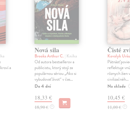
Nová sila
Čisté zv
iha
Brooks Arthur C.
| Kniha
Kovalyk Urš
e
Od autora bestsellerov a
Pätnásť povie
kroví a
publicistu, ktorý stojí za
reflektuje vn
populárnou sériou „Ako si
rôznych žien 
vybudovať život“ v čas...
civilizačnéh...
Do 4 dní
Na sklade
18,33 €
10,45 €
18,90 €
11,00 €
?
?