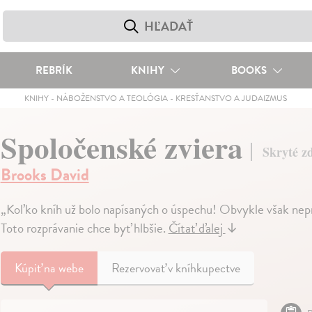
REBRÍK
KNIHY
BOOKS
KNIHY
-
NÁBOŽENSTVO A TEOLÓGIA
-
KRESŤANSTVO A JUDAIZMUS
Spoločenské zviera
Skryté z
Brooks David
„Koľko kníh už bolo napísaných o úspechu! Obvykle však nepr
Toto rozprávanie chce byť hlbšie.
Čítať ďalej
↓
Kúpiť
na webe
Rezervovať v kníhkupectve