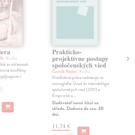
iera
Prakticko-
Ľu
projektívne postupy
bo
uľa
| Kniha
spoločenských vied
dok zo súčasnosti
Oss
útorné konflikty
| El
Černík Václav
| Kniha
vyplývajúce z
His
Predložená práca nadväzuje na
auto
monografie Úvod do metodológie
úte
spoločenských vied (2011) a
?
Rusk
Empirické a...
Dodávateľ nemá titul na
sklade. Dodanie do cca. 30
a
M
dní.
2,
11,74 €