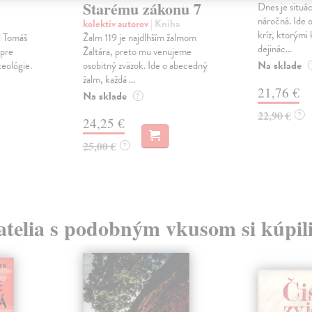
Starému zákonu 7
Dnes je situá
náročná. Ide 
kolektív autorov
| Kniha
kríz, ktorými 
l Tomáš
Žalm 119 je najdlhším žalmom
dejinác...
 pre
Žaltára, preto mu venujeme
Na sklade
teológie.
osobitný zväzok. Ide o abecedný
žalm, každá ...
21,76 €
Na sklade
?
22,90 €
?
24,25 €
25,00 €
?
atelia s podobným vkusom si kúpili