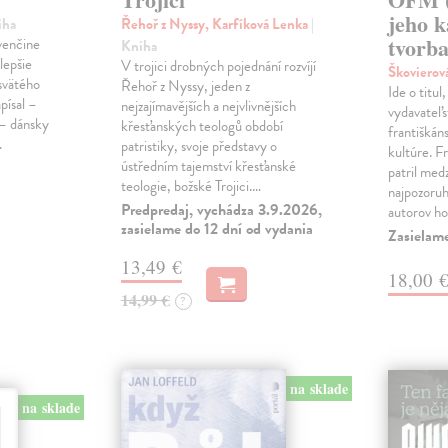
jeho k
iha
Řehoř z Nyssy, Karfíková Lenka
|
tvorb
ovenčine
Kniha
lepšie
V trojici drobných pojednání rozvíjí
Škovierov
svätého
Řehoř z Nyssy, jeden z
Ide o titu
apísal –
nejzajímavějších a nejvlivnějších
vydavateľs
 – dánsky
křesťanských teologů období
františkán
.
patristiky, svoje představy o
kultúre. 
ústředním tajemství křesťanské
patril medz
teologie, božské Trojici.…
najpozoru
Predpredaj, vychádza 3.9.2026,
autorov ho
zasielame do 12 dní od vydania
Zasielam
13,49 €
18,00 
14,99 €
?
na sklade
na sklade