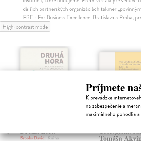
inštitúcií, ktoré budujeme. Preto sa stala pre vedúce t
ďalších partnerských organizáciách takmer „povinným
FBE - For Business Excellence, Bratislava a Praha, p
High-contrast mode
Príjmete na
K prevádzke internetové
na zabezpečenie a merani
maximálneho pohodlia a 
Druhá hora
Teologická s
Tomáša Akvi
Brooks David
| Kniha