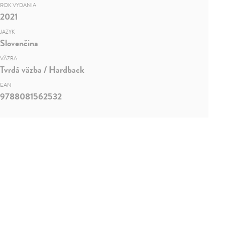
ROK VYDANIA
2021
JAZYK
Slovenčina
VÄZBA
Tvrdá väzba / Hardback
EAN
9788081562532