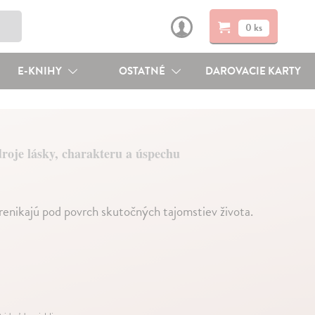
0 ks
E-KNIHY
OSTATNÉ
DAROVACIE KARTY
droje lásky, charakteru a úspechu
enikajú pod povrch skutočných tajomstiev života.