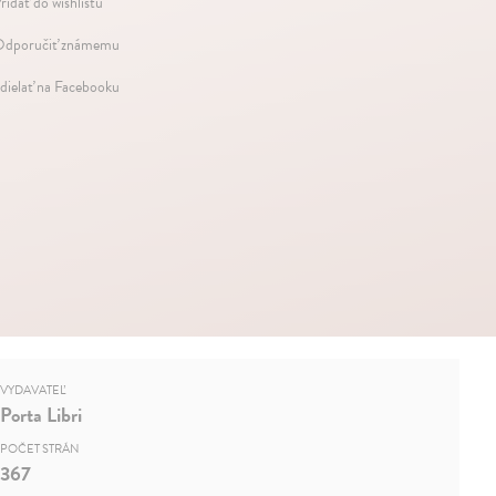
ridať do wishlistu
dporučiť známemu
dielať na Facebooku
VYDAVATEĽ
Porta Libri
POČET STRÁN
367