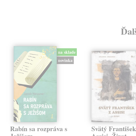
Ďal
na sklade
novinka
Rabín sa rozpráva s
Svätý František
Ježišom
Assisi. Život