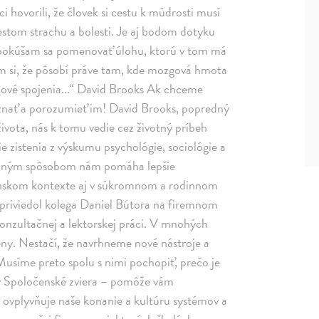
i hovorili, že človek si cestu k múdrosti musí
stom strachu a bolesti. Je aj bodom dotyku
epokúšam sa pomenovať úlohu, ktorú v tom má
jem si, že pôsobí práve tam, kde mozgová hmota
ové spojenia...“ David Brooks Ak chceme
znať a porozumieť im! David Brooks, popredný
ivota, nás k tomu vedie cez životný príbeh
ie zistenia z výskumu psychológie, sociológie a
stupným spôsobom nám pomáha lepšie
čenskom kontexte aj v súkromnom a rodinnom
t priviedol kolega Daniel Bútora na firemnom
konzultačnej a lektorskej práci. V mnohých
y. Nestačí, že navrhneme nové nástroje a
usíme preto spolu s nimi pochopiť, prečo je
hy Spoločenské zviera – pomôže vám
to ovplyvňuje naše konanie a kultúru systémov a