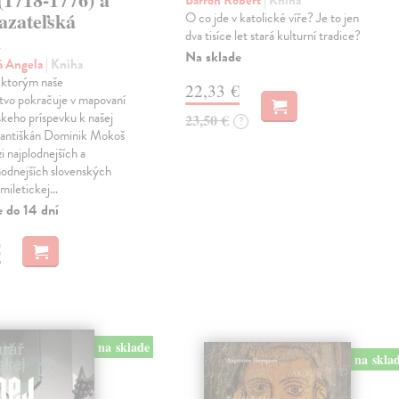
Barron Robert
| Kniha
azateľská
O co jde v katolické víře? Je to jen
dva tisíce let stará kulturní tradice?
a
Na sklade
á Angela
| Kniha
l, ktorým naše
22,33 €
tvo pokračuje v mapovaní
skeho príspevku k našej
23,50 €
?
Františkán Dominik Mokoš
i najplodnejších a
hodnejších slovenských
miletickej…
e do 14 dní
€
na sklade
na skla