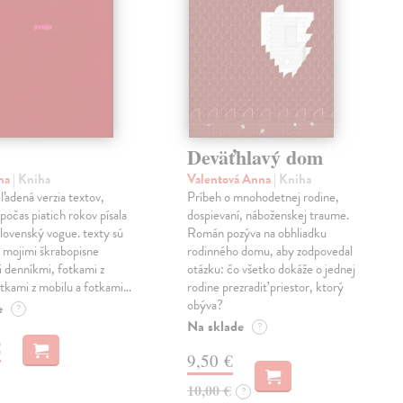
Deväťhlavý dom
ma
| Kniha
Valentová Anna
| Kniha
eľadená verzia textov,
Príbeh o mnohodetnej rodine,
počas piatich rokov písala
dospievaní, náboženskej traume.
lovenský vogue. texty sú
Román pozýva na obhliadku
 mojimi škrabopisne
rodinného domu, aby zodpovedal
 denníkmi, fotkami z
otázku: čo všetko dokáže o jednej
otkami z mobilu a fotkami…
rodine prezradiť priestor, ktorý
obýva?
e
?
Na sklade
?
€
9,50 €
10,00 €
?