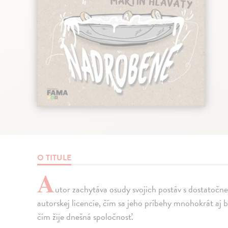
O TITULE
A
utor zachytáva osudy svojich postáv s dostatočn
autorskej licencie, čím sa jeho príbehy mnohokrát aj 
čím žije dnešná spoločnosť.