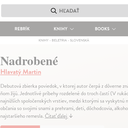
REBRÍK
KNIHY
BOOKS
KNIHY
-
BELETRIA
-
SLOVENSKÁ
Nadrobené
Hlavatý Martin
Debutová zbierka poviedok, v ktorej autor čerpá z dôverne zná
ňom žijú. Jednotlivé príbehy rozdelené do troch častí (V rukách
najnižších spoločenských vrstiev, medzi ktorými sa vyskytnú ni
občania so svojimi snami a prehrami, deti, dôchodcovia, alkoholi
najstaršieho remesla.
Čítať ďalej
↓