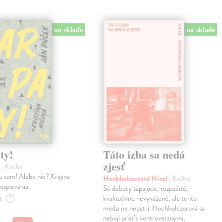
na sklade
na sklade
ty!
Táto izba sa nedá
zjesť
n
| Kniha
u som! Alebo nie? Krajina
Hochholczerová Nicol
| Kniha
dospievania.
Sú debuty tápajúce, rozpačité,
e
kvalitatívne nevyvážené, ale tento
?
medzi ne nepatrí. Hochholczerová sa
€
nebojí prísť s kontroverznými,