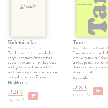
Kolotočárka
Tam
Wernerová Jana
| Kniha
Hochholczerová Nicol
| 
Tam, kde sa radosť zo slobodného
Pamätáte si, čo ste mali 
pohybu a dobrodružstva prelína s
vám niekto umieral? Kreh
pocitom vyčlenenia. Tam, kde rastie
dráma o pamäti, posledný
starý gaštan a okolo neho sa krúti
blízkeho a o tom, čo sa zme
život dievčatka, ktoré od svojej starej
ktoré tu zostali.
mamy dostalo meno Zelinka.…
Na sklade
?
Na sklade
?
13,50 €
15,21 €
15,00 €
?
16,90 €
?