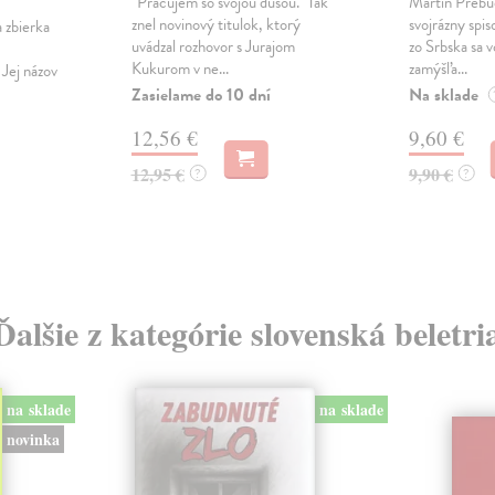
"Pracujem so svojou dušou." Tak
Martin Prebud
znel novinový titulok, ktorý
svojrázny spis
 zbierka
uvádzal rozhovor s Jurajom
zo Srbska sa v
Kukurom v ne...
zamýšľa...
Jej názov
Zasielame do 10 dní
Na sklade
12,56 €
9,60 €
12,95 €
9,90 €
?
?
Ďalšie z kategórie slovenská beletri
na sklade
na sklade
novinka