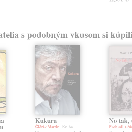
atelia s podobným vkusom si kúpili
ia
Kukura
No tak, 
ru
Čičvák Martin
| Kniha
Prebudila M