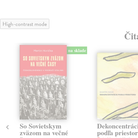
High-contrast mode
Čit
na sklade
So Sovietskym
Dekoncentrác
zväzom na večné
podľa priesto