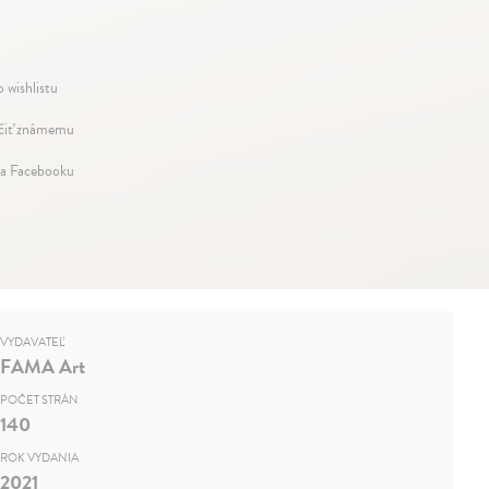
 wishlistu
iť známemu
na Facebooku
VYDAVATEĽ
FAMA Art
POČET STRÁN
140
ROK VYDANIA
2021