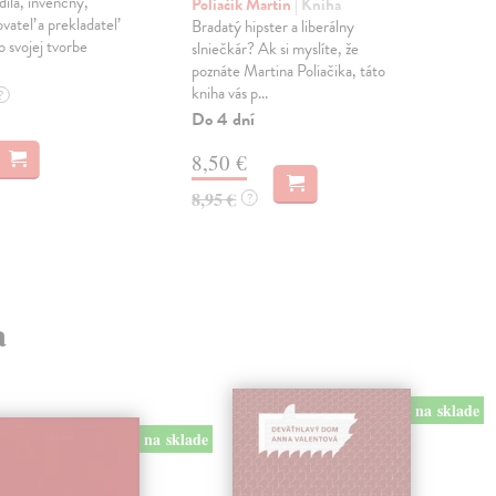
ila, invenčný,
2034
Poliačik Martin
| Kniha
ovateľ a prekladateľ
ute
Bradatý hipster a liberálny
o svojej tvorbe
slniečkár? Ak si myslíte, že
Zas
poznáte Martina Poliačika, táto
14
kniha vás p...
?
Do 4 dní
14,
8,50 €
8,95 €
?
a
na sklade
na sklade