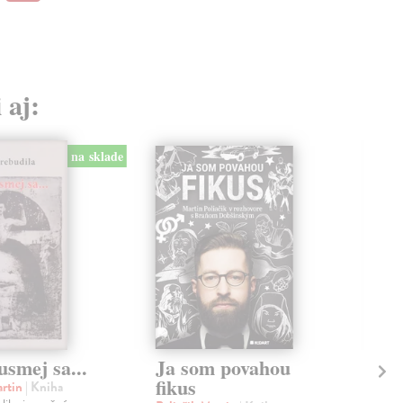
 aj:
na sklade
usmej sa...
Ja som povahou
20
fikus
artin
| Kniha
Jur