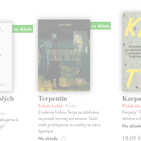
na sklade
na sklade
alých
Terpentín
Karpa
Cabala Lukáš
| Kniha
Púček Já
Zrodenie hrdinu Terpa sa odohráva
Karpaty! T
iha
na pozadí temnej súčasnosti. Stačí
detstva a 
rebujeme k
malé preklopenie a z reality sa stáva
Na sklad
byť
dystópia.
18,05 
Na sklade
?