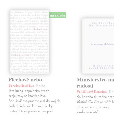
na sklade
Plechové nebo
Ministerstvo m
radostí
Borušovičová Eva
| Kniha
Táto kniha je spojením dvoch
Poliačiková Katarína
| Kn
projektov, na ktorých Eva
Koľko toho skutočne pot
Borušovičová pracovala až do svojich
šťastiu? Čo všetko môže 
posledných dní. Jednak zbierky
zdrojom radosti v našej
textov, ktoré písala do časopisu
každodennosti?