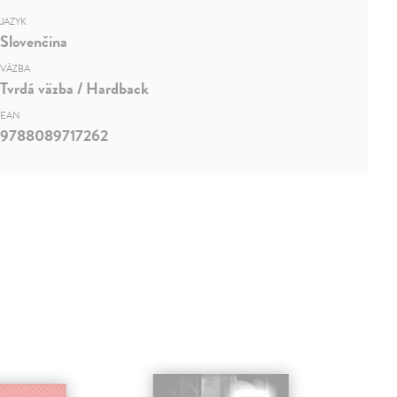
JAZYK
Slovenčina
VÄZBA
Tvrdá väzba / Hardback
EAN
9788089717262