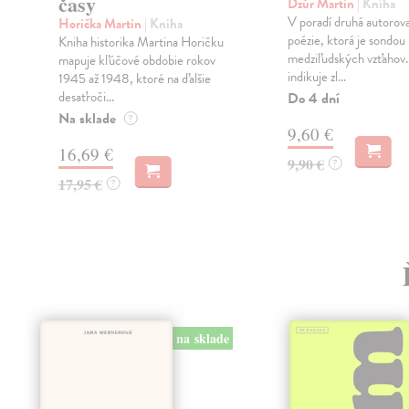
časy
Dzúr Martin
| Kniha
V poradí druhá autorova
Horička Martin
| Kniha
poézie, ktorá je sondou
Kniha historika Martina Horičku
medziľudských vzťahov. 
mapuje kľúčové obdobie rokov
indikuje zl...
1945 až 1948, ktoré na ďalšie
desaťroči...
Do 4 dní
Na sklade
?
9,60 €
16,69 €
9,90 €
?
17,95 €
?
na sklade