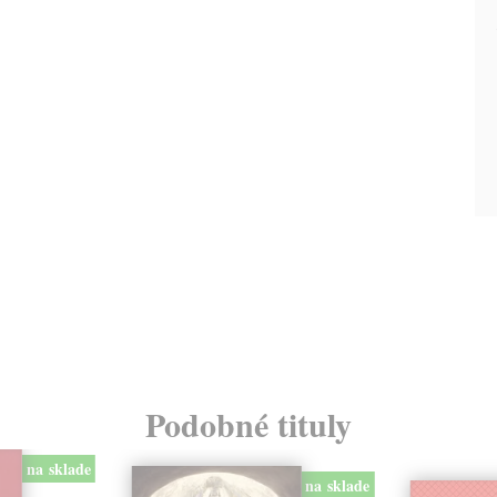
Podobné tituly
na sklade
na sklade