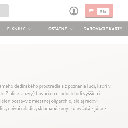
0 ks
E-KNIHY
OSTATNÉ
DAROVACIE KARTY
meho dedinského prostredia a z poznania ľudí, ktorí v
, Z ulice, Jazvy) hovoria o osudoch ľudí vyšších i
elen postavy z miestnej oligarchie, ale aj radoví
ci, naivní mladíci, sklamané ženy, i dievčatá žijúce z