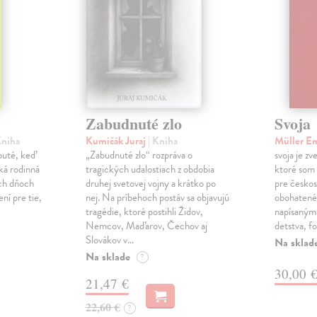
Zabudnuté zlo
Svoja
Kniha
Kumičák Juraj
| Kniha
Müller E
obuté, keď
„Zabudnuté zlo“ rozpráva o
svoja je zv
ká rodinná
tragických udalostiach z obdobia
ktoré som 
ch dňoch
druhej svetovej vojny a krátko po
pre českos
ní pre tie,
nej. Na príbehoch postáv sa objavujú
obohatené
tragédie, ktoré postihli Židov,
napísanými
Nemcov, Maďarov, Čechov aj
detstva, f
Slovákov v…
Na sklad
Na sklade
?
30,00 
21,47 €
22,60 €
?