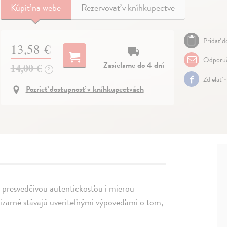
Kúpiť
na webe
Rezervovať v kníhkupectve
Pridať do
13,58 €
Odporuč
Zasielame do 4 dní
14,00 €
?
Zdielať 
Pozrieť dostupnosť v kníhkupectvách
e presvedčivou autentickosťou i mierou
bizarné stávajú uveriteľnými výpoveďami o tom,