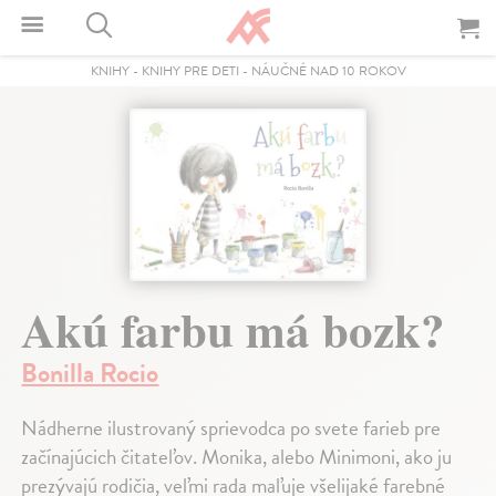
KNIHY
-
KNIHY PRE DETI
-
NÁUČNÉ NAD 10 ROKOV
Akú farbu má bozk?
Bonilla Rocio
Nádherne ilustrovaný sprievodca po svete farieb pre
začínajúcich čitateľov. Monika, alebo Minimoni, ako ju
prezývajú rodičia, veľmi rada maľuje všelijaké farebné