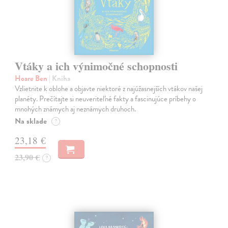
Vtáky a ich výnimočné schopnosti
Hoare Ben
| Kniha
Vzlietnite k oblohe a objavte niektoré z najúžasnejších vtákov našej
planéty. Prečítajte si neuveriteľné fakty a fascinujúce príbehy o
mnohých známych aj neznámych druhoch.
Na sklade
?
23,18 €
23,90 €
?