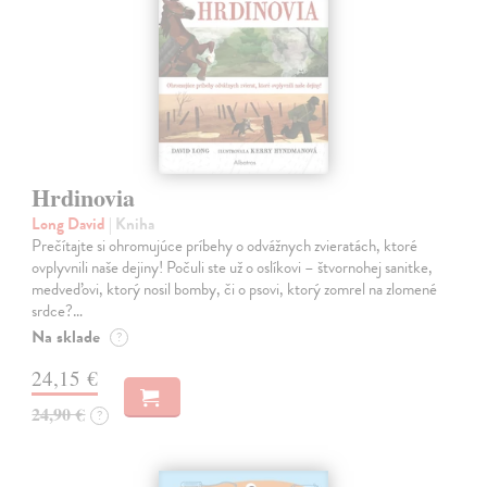
Hrdinovia
Long David
| Kniha
Prečítajte si ohromujúce príbehy o odvážnych zvieratách, ktoré
ovplyvnili naše dejiny! Počuli ste už o oslíkovi – štvornohej sanitke,
medveďovi, ktorý nosil bomby, či o psovi, ktorý zomrel na zlomené
srdce?…
Na sklade
?
24,15 €
24,90 €
?