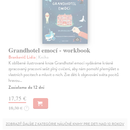
Grandhotel emocí - workbook
Branković Lidia
| Kniha
K oblíbené ilustrované knize Grandhotel emocí vydáváme krásně
zpracovaný pracovní sešit plný cvičení, aby nám pomohl přemýšlet o
vlastních pocitech a mluvit o nich. Zve děti k objevování světa pocitů
hravou…
Zasielame do 12 dní
17,75 €
18,30 €
?
ZOBRAZIŤ ĎALŠIE Z KATEGÓRIE NÁUČNÉ KNIHY PRE DETI NAD 10 ROKOV