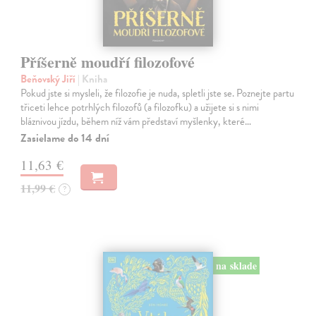
Příšerně moudří filozofové
Beňovský Jiří
| Kniha
Pokud jste si mysleli, že filozofie je nuda, spletli jste se. Poznejte partu
třiceti lehce potrhlých filozofů (a filozofku) a užijete si s nimi
bláznivou jízdu, během níž vám představí myšlenky, které…
Zasielame do 14 dní
11,63 €
11,99 €
?
na sklade