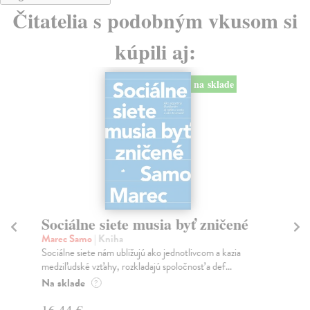
Čitatelia s podobným vkusom si
kúpili aj:
na sklade
Sociálne siete musia byť zničené
S
K
Marec Samo
| Kniha
Sociálne siete nám ubližujú ako jednotlivcom a kazia
Mik
medziľudské vzťahy, rozkladajú spoločnosť a def...
Mon
o k
Na sklade
?
Na
16,44 €