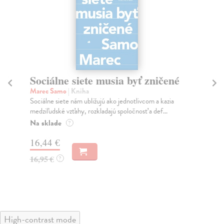
Sociálne siete musia byť zničené
S
K
Marec Samo
| Kniha
Sociálne siete nám ubližujú ako jednotlivcom a kazia
Mik
medziľudské vzťahy, rozkladajú spoločnosť a def...
Mon
o k
Na sklade
?
Na
16,44 €
23
16,95 €
?
24
High-contrast mode