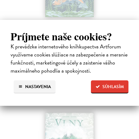
Môj prvý deň na rybách
Millard Will
| Kniha
Príjmete naše cookies?
V bohato ilustrovanej príručke nájdu mladí záujemcovia všetky
dôležité informácie, ktoré budú potrebovať, kým sa vydajú na svoju
K prevádzke internetového kníhkupectva Artforum
prvú rybačku. Autor knihy Will Millard, skúsený rybár, cestovateľ a
využívame cookies slúžiace na zabezpečenie a meranie
moderátor…
funkčnosti, marketingové účely a zaistenie vášho
Na sklade
?
maximálneho pohodlia a spokojnosti.
13,90 €
14,95 €
?
NASTAVENIA
SÚHLASÍM