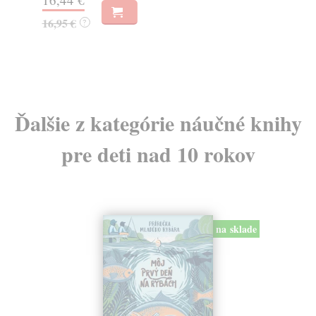
23
16,95 €
?
24
Ďalšie z kategórie náučné knihy
pre deti nad 10 rokov
na sklade