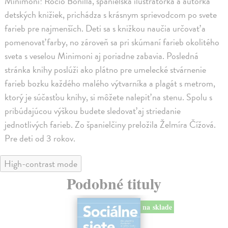
Minimoni! Rocio Bonilla, španielska ilustrátorka a autorka
detských knižiek, prichádza s krásnym sprievodcom po svete
farieb pre najmenších. Deti sa s knižkou naučia určovať a
pomenovať farby, no zároveň sa pri skúmaní farieb okolitého
sveta s veselou Minimoni aj poriadne zabavia. Posledná
stránka knihy poslúži ako plátno pre umelecké stvárnenie
farieb bozku každého malého výtvarníka a plagát s metrom,
ktorý je súčasťou knihy, si môžete nalepiť na stenu. Spolu s
pribúdajúcou výškou budete sledovať aj striedanie
jednotlivých farieb. Zo španielčiny preložila Želmíra Čížová.
Pre deti od 3 rokov.
High-contrast mode
Podobné tituly
na sklade