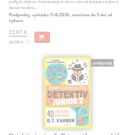
podlých vládcov, hrôzostrašných obrov, mocné bohyne a bohov a
desivé monštrá…
Predpredaj, vychádza 11.8.2026, zasielame do 5 dní od
vydania
22,87 €
26,90 €
?
predpredaj