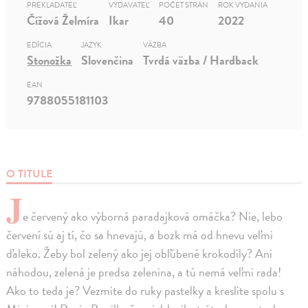
PREKLADATEĽ
VYDAVATEĽ
POČET STRÁN
ROK VYDANIA
Čížová Želmíra
Ikar
40
2022
EDÍCIA
JAZYK
VÄZBA
Stonožka
Slovenčina
Tvrdá väzba / Hardback
EAN
9788055181103
O TITULE
J
e červený ako výborná paradajková omáčka? Nie, lebo
červení sú aj tí, čo sa hnevajú, a bozk má od hnevu veľmi
ďaleko. Žeby bol zelený ako jej obľúbené krokodíly? Ani
náhodou, zelená je predsa zelenina, a tú nemá veľmi rada!
Ako to teda je? Vezmite do ruky pastelky a kreslite spolu s