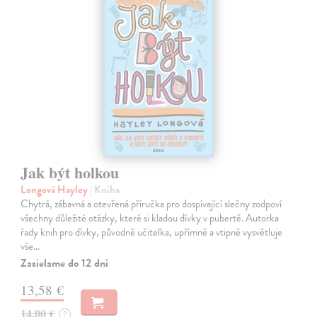
Jak být holkou
Longová Hayley
| Kniha
Chytrá, zábavná a otevřená příručka pro dospívající slečny zodpoví
všechny důležité otázky, které si kladou dívky v pubertě. Autorka
řady knih pro dívky, původně učitelka, upřímně a vtipně vysvětluje
vše…
Zasielame do 12 dní
13,58 €
14,00 €
?