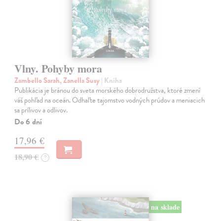
Vlny. Pohyby mora
Zambello Sarah, Zanella Susy
| Kniha
Publikácia je bránou do sveta morského dobrodružstva, ktoré zmení
váš pohľad na oceán. Odhaľte tajomstvo vodných prúdov a meniacich
sa prílivov a odlivov.
Do 6 dní
17,96 €
18,90 €
?
na sklade