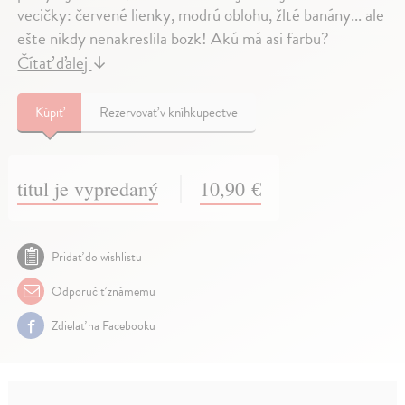
vecičky: červené lienky, modrú oblohu, žlté banány... ale
ešte nikdy nenakreslila bozk! Akú má asi farbu?
Čítať ďalej
↓
Kúpiť
Rezervovať v kníhkupectve
titul je vypredaný
10,90 €
Pridať do wishlistu
Odporučiť známemu
Zdielať na Facebooku