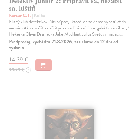
Detektív junior 2: Pripraviť sa, nezabiť
sa, lúštiť!
Karber G.T.
| Kniha
Elitný klub detektívov lúšti prípady, ktoré ich zo Zeme vynesú až do
vesmíru Ako rozlúštia naši štyria mladí pátrači intergalaktické záhady?
Hekerka Olivia Drsniačka Jake Mudrlant Julius Svetový mačací…
Predpredaj, vychádza 21.8.2026, zasielame do 12 dní od
vydania
14,39 €
15,99 €
?