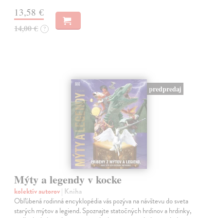
13,58 €
14,00 €
?
predpredaj
Mýty a legendy v kocke
kolektív autorov
| Kniha
Obľúbená rodinná encyklopédia vás pozýva na návštevu do sveta
starých mýtov a legiend. Spoznajte statočných hrdinov a hrdinky,