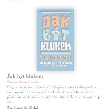
Jak být klukem
Dawson James
| Kniha
Chytrá, zábavná a otevřená příručka pro dospívající kluky zodpoví
všechny důležité otázky, které si kladou kluci v pubertě. Autor,
původním povoláním učitel, upřímně, vtipně a beze studu vysvětluje
vše…
Zasielame do 12 dní