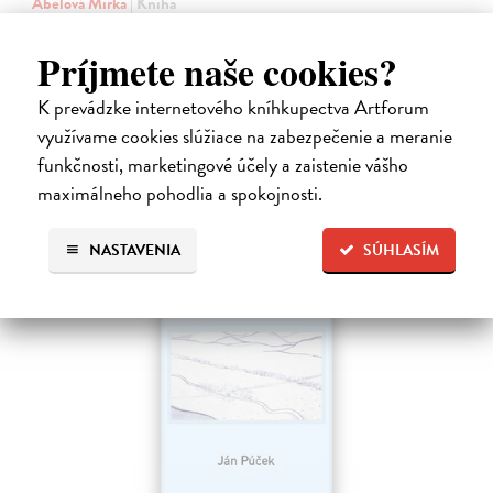
Ábelová Mirka
| Kniha
Po úspešných a vypredaných básnických zbierkach Striptíz, Na!,
Básničky pre domáce paničky, Večný pocit nedele a Dom, vydáva
Príjmete naše cookies?
slovenská poetka Mirka Ábelová novú básnickú zbierku. Záznam o
vzniku zvláštneho…
K prevádzke internetového kníhkupectva Artforum
Na sklade
?
využívame cookies slúžiace na zabezpečenie a meranie
14,31 €
funkčnosti, marketingové účely a zaistenie vášho
maximálneho pohodlia a spokojnosti.
15,90 €
?
NASTAVENIA
SÚHLASÍM