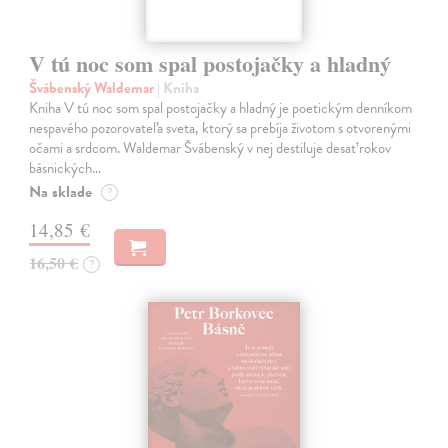
V tú noc som spal postojačky a hladný
Švábenský Waldemar
| Kniha
Kniha V tú noc som spal postojačky a hladný je poetickým denníkom
nespavého pozorovateľa sveta, ktorý sa prebíja životom s otvorenými
očami a srdcom. Waldemar Švábenský v nej destiluje desať rokov
básnických…
Na sklade
?
14,85 €
16,50 €
?