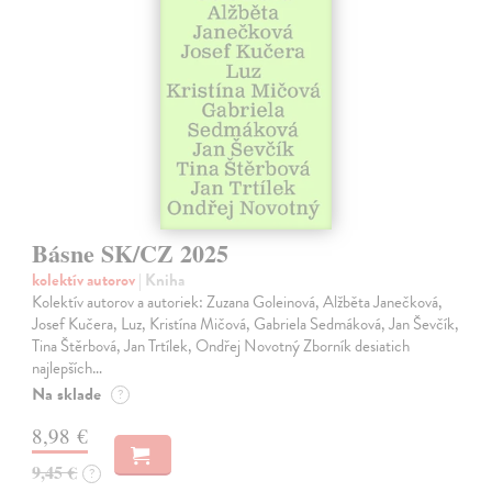
Básne SK/CZ 2025
kolektív autorov
| Kniha
Kolektív autorov a autoriek: Zuzana Goleinová, Alžběta Janečková,
Josef Kučera, Luz, Kristína Mičová, Gabriela Sedmáková, Jan Ševčík,
Tina Štěrbová, Jan Trtílek, Ondřej Novotný Zborník desiatich
najlepších…
Na sklade
?
8,98 €
9,45 €
?