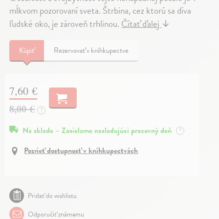
mĺkvom pozorovaní sveta. Štrbina, cez ktorú sa díva
ľudské oko, je zároveň trhlinou.
Čítať ďalej
↓
Kúpiť
Rezervovať v kníhkupectve
7,60 €
8,00 €
?
Na sklade – Zasielame nasledujúci pracovný deň
?
Pozrieť dostupnosť v kníhkupectvách
Pridať do wishlistu
Odporučiť známemu