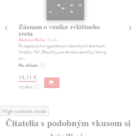
Záznam o vzniku zvláštneho
V 
sveta
h
Ábelová Mirka
| Kniha
Šv
Po úspešných a vypredaných básnických zbierkach
Kni
Striptíz, Na!, Básničky pre domáce paničky, Večný
poe
po...
ktor
Na sklade
Na
?
14,31 €
14
15,90 €
16
?
High-contrast mode
Čitatelia s podobným vkusom si