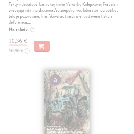
Texty v debutovej básnickej knihe Veroniky Kolejákovej Porcelán
prepájajú intímnu skúsenosť so znepokojivou laboratórnou optikou:
telo je pozorované, klasifikované, tvarované, vystavené tlaku a
deformácii,…
Na sklade
?
10,36 €
10,90 €
?