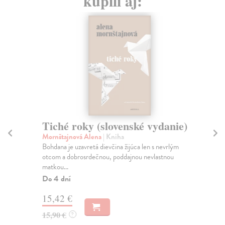
kúpili aj:
Tiché roky (slovenské vydanie)
St
Mornštajnová Alena
| Kniha
Ná
Bohdana je uzavretá dievčina žijúca len s nevrlým
Nov
otcom a dobrosrdečnou, poddajnou nevlastnou
maď
matkou...
Na
Do 4 dní
10
15,42 €
15,90 €
?