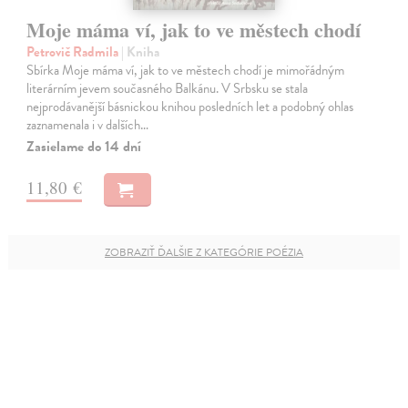
Moje máma ví, jak to ve městech chodí
Petrovič Radmila
| Kniha
Sbírka Moje máma ví, jak to ve městech chodí je mimořádným
literárním jevem současného Balkánu. V Srbsku se stala
nejprodávanější básnickou knihou posledních let a podobný ohlas
zaznamenala i v dalších…
Zasielame do 14 dní
11,80 €
ZOBRAZIŤ ĎALŠIE Z KATEGÓRIE POÉZIA