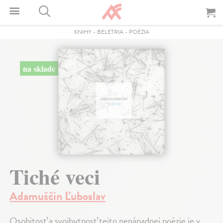
KNIHY
-
BELETRIA
-
POÉZIA
na sklade
Tiché veci
Adamuščin Ľuboslav
Osobitosť a svojbytnosť tejto nenápadnej poézie je v