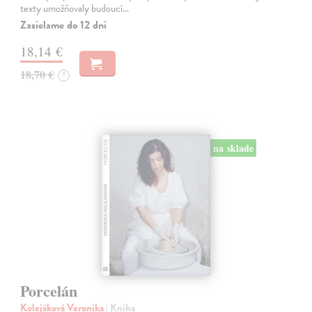
texty umožňovaly budoucí…
Zasielame do 12 dní
18,14 €
18,70 €
?
na sklade
Porcelán
Kolejáková Veronika
| Kniha