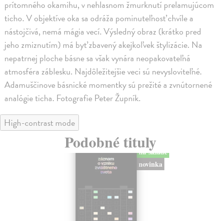
prítomného okamihu, v nehlasnom žmurknutí prelamujúcom
ticho. V objektíve oka sa odráža pominuteľnosť chvíle a
nástojčivá, nemá mágia vecí. Výsledný obraz (krátko pred
jeho zmiznutím) má byť zbavený akejkoľvek štylizácie. Na
nepatrnej ploche básne sa však vynára neopakovateľná
atmosféra záblesku. Najdôležitejšie veci sú nevysloviteľné.
Adamuščinove básnické momentky sú prežité a zvnútornené
analógie ticha. Fotografie Peter Župník.
High-contrast mode
Podobné tituly
na sklade
novinka