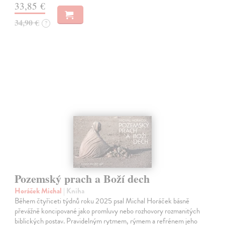
33,85 €
34,90 €
?
Pozemský prach a Boží dech
Horáček Michal
| Kniha
Během čtyřiceti týdnů roku 2025 psal Michal Horáček básně
převážně koncipované jako promluvy nebo rozhovory rozmanitých
biblických postav. Pravidelným rytmem, rýmem a refrénem jeho