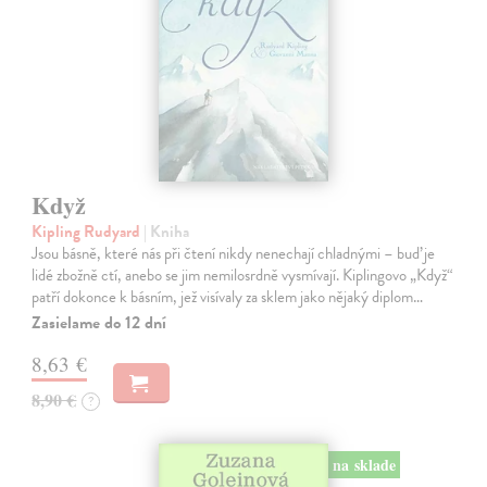
Když
Kipling Rudyard
| Kniha
Jsou básně, které nás při čtení nikdy nenechají chladnými – buď je
lidé zbožně ctí, anebo se jim nemilosrdně vysmívají. Kiplingovo „Když“
patří dokonce k básním, jež visívaly za sklem jako nějaký diplom…
Zasielame do 12 dní
8,63 €
8,90 €
?
na sklade