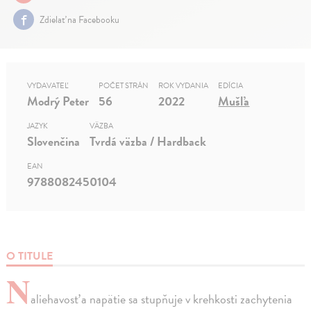
Zdielať na Facebooku
VYDAVATEĽ
POČET STRÁN
ROK VYDANIA
EDÍCIA
Modrý Peter
56
2022
Mušľa
JAZYK
VÄZBA
Slovenčina
Tvrdá väzba / Hardback
EAN
9788082450104
O TITULE
N
aliehavosť a napätie sa stupňuje v krehkosti zachytenia