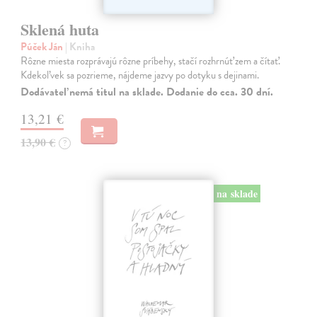
Sklená huta
Púček Ján
| Kniha
Rôzne miesta rozprávajú rôzne príbehy, stačí rozhrnúť zem a čítať.
Kdekoľvek sa pozrieme, nájdeme jazvy po dotyku s dejinami.
Dodávateľ nemá titul na sklade. Dodanie do cca. 30 dní.
13,21 €
13,90 €
?
na sklade