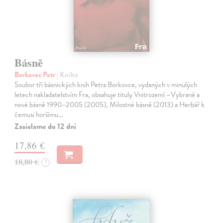
Básně
Borkovec Petr
| Kniha
Soubor tří básnických knih Petra Borkovce, vydaných v minulých
letech nakladatelstvím Fra, obsahuje tituly Vnitrozemí –Vybrané a
nové básně 1990–2005 (2005), Milostné básně (2013) a Herbář k
čemusi horšímu…
Zasielame do 12 dní
17,86 €
18,80 €
?